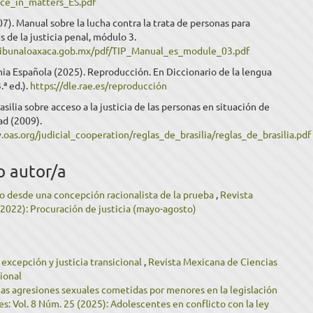
ice_in_matters_ES.pdf
. Manual sobre la lucha contra la trata de personas para
s de la justicia penal, módulo 3.
tribunaloaxaca.gob.mx/pdf/TIP_Manual_es_module_03.pdf
ia Española (2025). Reproducción. En Diccionario de la lengua
.ª ed.).
https://dle.rae.es/reproducción
asilia sobre acceso a la justicia de las personas en situación de
ad (2009).
oas.org/judicial_cooperation/reglas_de_brasilia/reglas_de_brasilia.pdf
o autor/a
nio desde una concepción racionalista de la prueba
,
Revista
(2022): Procuración de justicia (mayo-agosto)
excepción y justicia transicional
,
Revista Mexicana de Ciencias
cional
las agresiones sexuales cometidas por menores en la legislación
s: Vol. 8 Núm. 25 (2025): Adolescentes en conflicto con la ley