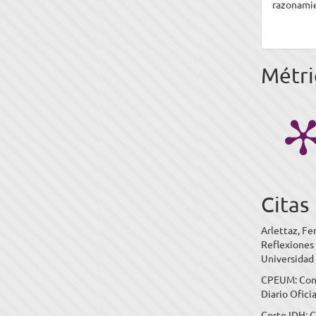
razonamie
Métri
Citas
Arlettaz, Fe
Reflexiones
Universidad 
CPEUM: Cons
Diario Ofici
Corte IDH: 