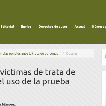
 Editorial
Envíos
Derechos de autor
Actual
Números 
encias penales ante la trata de personas II
Dossier
 víctimas de trata de
l uso de la prueba
enido
ía Márquez