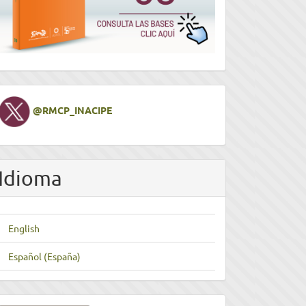
Twitter
@RMCP_INACIPE
Idioma
English
Español (España)
nviar