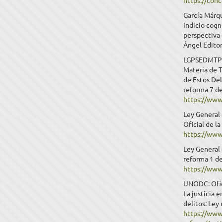
https://conc
García Márqu
indicio cogn
perspectiva
Ángel Editor
LGPSEDMTP: L
Materia de T
de Estos Del
reforma 7 de
https://www
Ley General 
Oficial de l
https://www
Ley General 
reforma 1 d
https://www
UNODC: Ofici
La justicia 
delitos: Ley
https://www