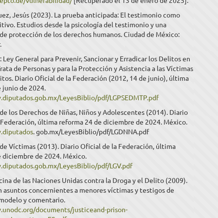
epto.de/vulnerabilidad/
[Recuperado el 13 de enero de 2025].
ez, Jesús (2023). La prueba anticipada: El testimonio como
itivo. Estudios desde la psicología del testimonio y una
 de protección de los derechos humanos. Ciudad de México:
.
ey General para Prevenir, Sancionar y Erradicar los Delitos en
rata de Personas y para la Protección y Asistencia a las Víctimas
itos. Diario Oficial de la Federación (2012, 14 de junio), última
 junio de 2024.
.diputados.gob.mx/LeyesBiblio/pdf/LGPSEDMTP.pdf
de los Derechos de Niñas, Niños y Adolescentes (2014). Diario
a Federación, última reforma 24 de diciembre de 2024. México.
.diputados
. gob.mx/LeyesBiblio/pdf/LGDNNA.pdf
de Víctimas (2013). Diario Oficial de la Federación, última
e diciembre de 2024. México.
.diputados.gob.mx/LeyesBiblio/pdf/LGV.pdf
na de las Naciones Unidas contra la Droga y el Delito (2009).
en asuntos concernientes a menores víctimas y testigos de
 modelo y comentario.
.unodc.org/documents/justiceand-prison-