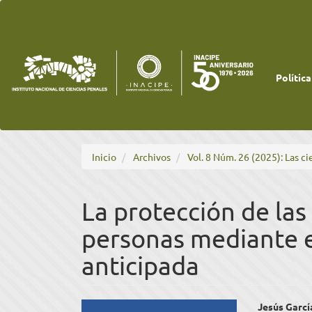
Navegación
principal
Contenido
principal
Barra
lateral
Política
Inicio
Archivos
Vol. 8 Núm. 26 (2025): Las ci
La protección de las
personas mediante e
anticipada
Barra
Cont
Jesús Garc