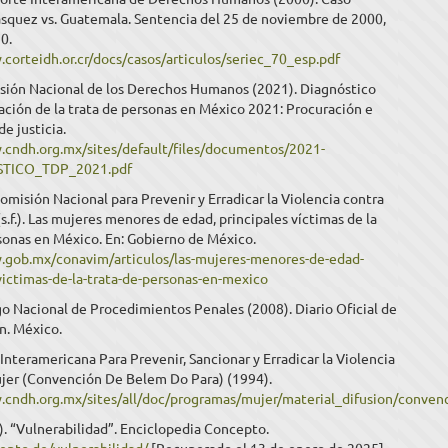
squez vs. Guatemala. Sentencia del 25 de noviembre de 2000,
70.
corteidh.or.cr/docs/casos/articulos/seriec_70_esp.pdf
ión Nacional de los Derechos Humanos (2021). Diagnóstico
uación de la trata de personas en México 2021: Procuración e
de justicia.
.cndh.org.mx/sites/default/files/documentos/2021-
STICO_TDP_2021.pdf
isión Nacional para Prevenir y Erradicar la Violencia contra
(s.f.). Las mujeres menores de edad, principales víctimas de la
sonas en México. En: Gobierno de México.
.gob.mx/conavim/articulos/las-mujeres-menores-de-edad-
victimas-de-la-trata-de-personas-en-mexico
o Nacional de Procedimientos Penales (2008). Diario Oficial de
n. México.
nteramericana Para Prevenir, Sancionar y Erradicar la Violencia
ujer (Convención De Belem Do Para) (1994).
.cndh.org.mx/sites/all/doc/programas/mujer/material_difusion/conve
. “Vulnerabilidad”. Enciclopedia Concepto.