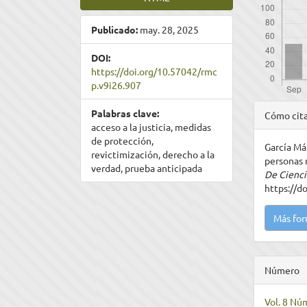
Publicado:
may. 28, 2025
DOI:
https://doi.org/10.57042/rmc
p.v9i26.907
Detal
Palabras clave:
Cómo cit
acceso a la justicia, medidas
del
de protección,
García Már
artíc
revictimización, derecho a la
personas 
verdad, prueba anticipada
De Cienci
https://d
Más for
Número
Vol. 8 Núm