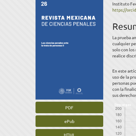
Instituto Fe
lateral
princ
https://orc
del
del
Resu
artículo
artíc
La prueba a
cualquier pe
solo con los
realice disc
En este artí
uso de la pr
personas pue
con la final
sus derechos
Descargas
PDF
ePub
HTML