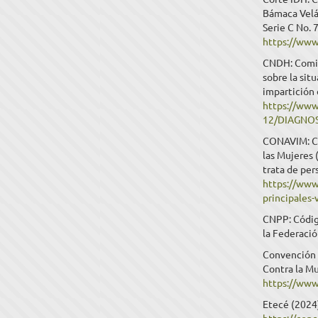
Bámaca Velá
Serie C No. 
https://www.
CNDH: Comis
sobre la sit
impartición 
https://www
12/DIAGNO
CONAVIM: Com
las Mujeres 
trata de per
https://www
principales-
CNPP: Códig
la Federació
Convención I
Contra la M
https://www
Etecé (2024)