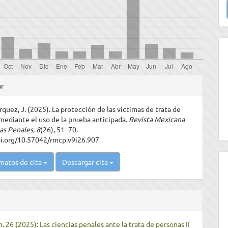
u
a
les
ar
quez, J. (2025). La protección de las víctimas de trata de
ulo
mediante el uso de la prueba anticipada.
Revista Mexicana
as Penales
,
8
(26), 51–70.
oi.org/10.57042/rmcp.v9i26.907
matos de cita
Descargar cita
. 26 (2025): Las ciencias penales ante la trata de personas II