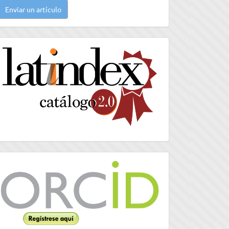
Enviar un artículo
n
rtículo
latindex
Orcid