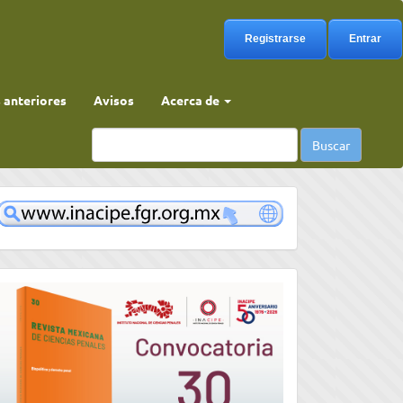
Registrarse
Entrar
anteriores
Avisos
Acerca de
Buscar
www
convocatoria