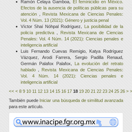
Ramón Celaya Gamboa,
El feminicidio en México.
Efectos de la ausencia de políticas públicas para su
atención
,
Revista Mexicana de Ciencias Penales:
Vol. 4 Núm. 13 (2021): Género y justicia penal
Víctor Shaí Nóhpal Rodríguez,
La posibilidad de la
policía predictiva
,
Revista Mexicana de Ciencias
Penales: Vol. 4 Núm. 14 (2021): Ciencias penales e
inteligencia artificial
Luis Fernando Cuevas Remigio, Katya Rodríguez
Vázquez, Arodi Farrera, Sergio Padilla Renaud,
Germán Palafox Palafox,
La evolución del retrato
hablado
,
Revista Mexicana de Ciencias Penales:
Vol. 4 Núm. 14 (2021): Ciencias penales e
inteligencia artificial
<<
<
8
9
10
11
12
13
14
15
16
17
18
19
20
21
22
23
24
25
26
>
También puede
Iniciar una búsqueda de similitud avanzada
para este artículo.
www