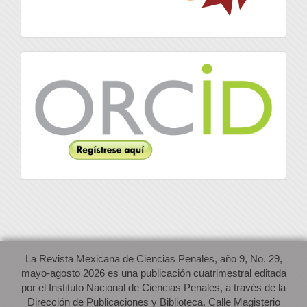
Orcid
La Revista Mexicana de Ciencias Penales, año 9, No. 29,
mayo-agosto 2026 es una publicación cuatrimestral editada
por el Instituto Nacional de Ciencias Penales, a través de la
Dirección de Publicaciones y Biblioteca. Calle Magisterio