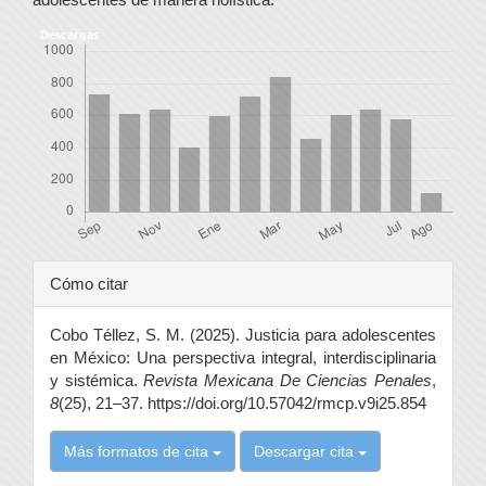
Descargas
Detalles
Cómo citar
del
Cobo Téllez, S. M. (2025). Justicia para adolescentes
artículo
en México: Una perspectiva integral, interdisciplinaria
y sistémica.
Revista Mexicana De Ciencias Penales
,
8
(25), 21–37. https://doi.org/10.57042/rmcp.v9i25.854
Más formatos de cita
Descargar cita