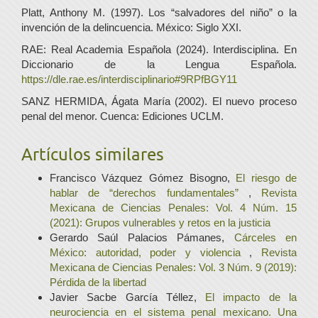
Platt, Anthony M. (1997). Los “salvadores del niño” o la
invención de la delincuencia. México: Siglo XXI.
RAE: Real Academia Española (2024). Interdisciplina. En
Diccionario de la Lengua Española.
https://dle.rae.es/interdisciplinario#9RPfBGY11
SANZ HERMIDA, Ágata María (2002). El nuevo proceso
penal del menor. Cuenca: Ediciones UCLM.
Artículos similares
Francisco Vázquez Gómez Bisogno,
El riesgo de
hablar de “derechos fundamentales”
,
Revista
Mexicana de Ciencias Penales: Vol. 4 Núm. 15
(2021): Grupos vulnerables y retos en la justicia
Gerardo Saúl Palacios Pámanes,
Cárceles en
México: autoridad, poder y violencia
,
Revista
Mexicana de Ciencias Penales: Vol. 3 Núm. 9 (2019):
Pérdida de la libertad
Javier Sacbe García Téllez,
El impacto de la
neurociencia en el sistema penal mexicano. Una