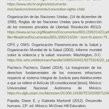
https://www.ohchr.org/es/instruments-
mechanisms/instruments/convention-rights-child
Organización de las Naciones Unidas, (14 de diciembre de
1990), Reglas de las Naciones Unidas para la protección
de los menores privados de Libertad. Resolución 45/113.
https://www.acnur.org/fileadmin/Documentos/BDL/2002/1423.pd
file=fileadmin/Documentos/BDL/2002/1423#:~:text=N.&text
OPS y OMS: Organización Panamericana de la Salud y
Organización Mundial de la Salud (2002). Informe mundial
sobre la violencia y la salud: resumen. Washington, D.C.
https://iris.who.int/bitstream/handle/10665/43431/9275324220_s
Pacheco Pacheco, Daniel (2014). La trasgresión de los
derechos fundamentales de los menores infractores
respecto al sistema Integral de Justicia para Adolescentes
a que se refiere el Artículo 18 constitucional [tesis]. México:
Universidad Nacional Autónoma de México.
https://ru.dgb.unam.mx/bitstream/20.500.14330/TES010007124
Papalia, Diane E. y Gabriela Martorell (2012). Desarrollo
humano, 13ª. ed. México: McGraw Hill Education.