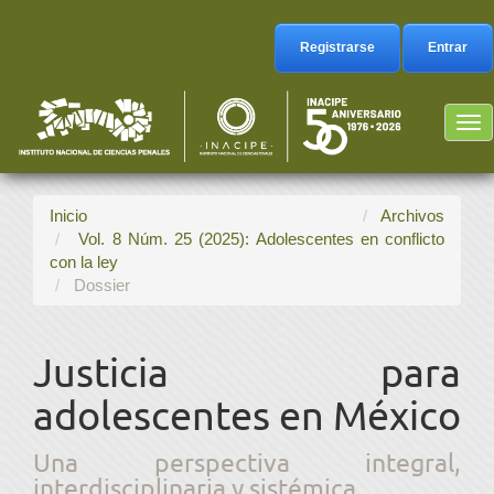
Navegación
principal
Registrarse
Entrar
Contenido
principal
Barra
Tog
lateral
nav
Inicio
Archivos
Vol. 8 Núm. 25 (2025): Adolescentes en conflicto
con la ley
Dossier
Justicia para
adolescentes en México
Una perspectiva integral,
interdisciplinaria y sistémica