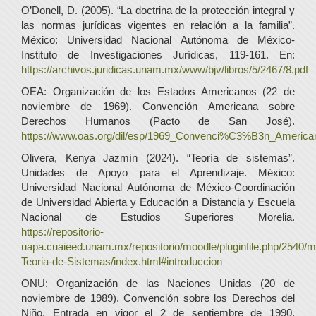
O’Donell, D. (2005). “La doctrina de la protección integral y
las normas jurídicas vigentes en relación a la familia”.
México: Universidad Nacional Autónoma de México-
Instituto de Investigaciones Jurídicas, 119-161. En:
https://archivos.juridicas.unam.mx/www/bjv/libros/5/2467/8.pdf
OEA: Organización de los Estados Americanos (22 de
noviembre de 1969). Convención Americana sobre
Derechos Humanos (Pacto de San José).
https://www.oas.org/dil/esp/1969_Convenci%C3%B3n_Americ
Olivera, Kenya Jazmín (2024). “Teoría de sistemas”.
Unidades de Apoyo para el Aprendizaje. México:
Universidad Nacional Autónoma de México-Coordinación
de Universidad Abierta y Educación a Distancia y Escuela
Nacional de Estudios Superiores Morelia.
https://repositorio-
uapa.cuaieed.unam.mx/repositorio/moodle/pluginfile.php/2540/
Teoria-de-Sistemas/index.html#introduccion
ONU: Organización de las Naciones Unidas (20 de
noviembre de 1989). Convención sobre los Derechos del
Niño. Entrada en vigor el 2 de septiembre de 1990.