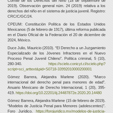
Comité de los Derechos del Niño (18 de septiembre de
2019). Observación general núm. 24 (2019) relativa a los
derechos del niño en el sistema de justicia juvenil. Registro:
CRC/C/GC/24.
CPEUM: Constitución Política de los Estados Unidos
Mexicanos (5 de febrero de 1917), última reforma publicada
en el Diario Oficial de la Federación el 20 de diciembre de
2024, México.
Duce Julio, Mauricio (2010). “El Derecho a un Juzgamiento
Especializado de los Jóvenes Infractores en el Nuevo
Proceso Penal Juvenil Chileno”. Política criminal, 5 (10),
280-340.
https://scielo.conicyt.cl/scielo.php?
script=sci_arttext&pid=S0718-33992010000200001
Gómez Barrera, Alejandra Marlene (2020). “Marco
internacional del derecho penal para menores de edad”.
Anuario Mexicano de Derecho Internacional, 1 (20), 395-
419.
https://doi.org/10.22201/iij.24487872e.2020.20.14480
Gómez Barrera, Alejandra Marlene (15 de febrero de 2019).
“Modelos de Justicia Penal para Menores (adolescentes)”.
Foro Jurídico.
https://forojuridico.mx/modelos-de-justicia-