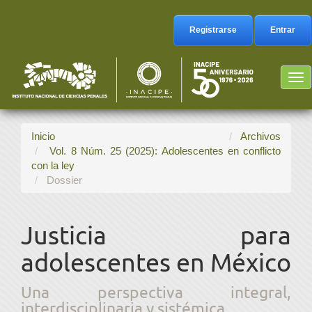
Navegación
principal
Registrarse
Entrar
Contenido
principal
Barra
Tog
lateral
nav
Inicio
Archivos
Vol. 8 Núm. 25 (2025): Adolescentes en conflicto
con la ley
Dossier
Justicia para
adolescentes en México
Una perspectiva integral,
interdisciplinaria y sistémica