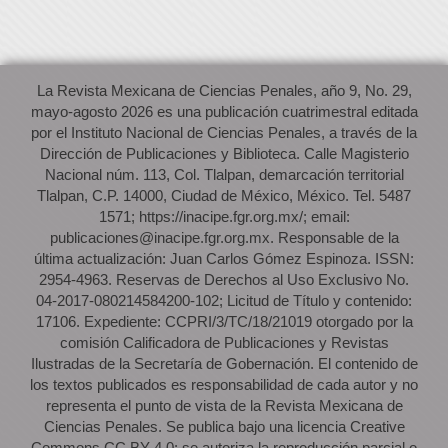
La Revista Mexicana de Ciencias Penales, año 9, No. 29,
mayo-agosto 2026 es una publicación cuatrimestral editada
por el Instituto Nacional de Ciencias Penales, a través de la
Dirección de Publicaciones y Biblioteca. Calle Magisterio
Nacional núm. 113, Col. Tlalpan, demarcación territorial
Tlalpan, C.P. 14000, Ciudad de México, México. Tel. 5487
1571; https://inacipe.fgr.org.mx/; email:
publicaciones@inacipe.fgr.org.mx. Responsable de la
última actualización: Juan Carlos Gómez Espinoza. ISSN:
2954-4963. Reservas de Derechos al Uso Exclusivo No.
04-2017-080214584200-102; Licitud de Título y contenido:
17106. Expediente: CCPRI/3/TC/18/21019 otorgado por la
comisión Calificadora de Publicaciones y Revistas
Ilustradas de la Secretaría de Gobernación. El contenido de
los textos publicados es responsabilidad de cada autor y no
representa el punto de vista de la Revista Mexicana de
Ciencias Penales. Se publica bajo una licencia Creative
Commons CC BY 4.0: se autoriza la reproducción parcial o