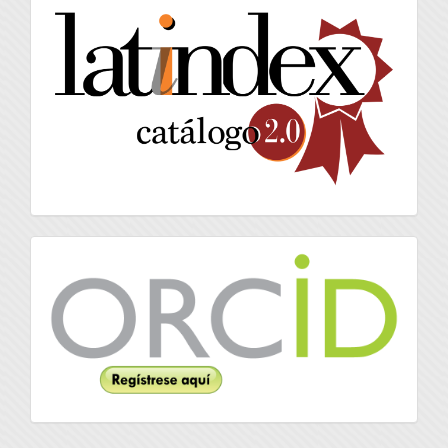
latindex
Orcid