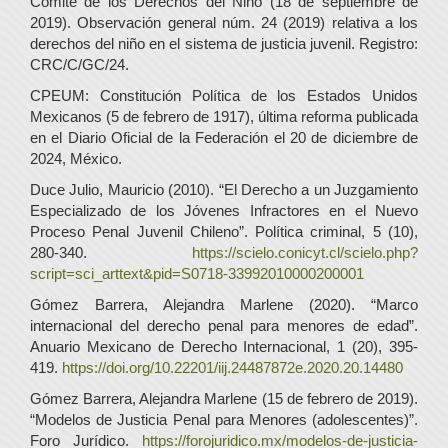
Comité de los Derechos del Niño (18 de septiembre de
2019). Observación general núm. 24 (2019) relativa a los
derechos del niño en el sistema de justicia juvenil. Registro:
CRC/C/GC/24.
CPEUM: Constitución Política de los Estados Unidos
Mexicanos (5 de febrero de 1917), última reforma publicada
en el Diario Oficial de la Federación el 20 de diciembre de
2024, México.
Duce Julio, Mauricio (2010). “El Derecho a un Juzgamiento
Especializado de los Jóvenes Infractores en el Nuevo
Proceso Penal Juvenil Chileno”. Política criminal, 5 (10),
280-340.
https://scielo.conicyt.cl/scielo.php?
script=sci_arttext&pid=S0718-33992010000200001
Gómez Barrera, Alejandra Marlene (2020). “Marco
internacional del derecho penal para menores de edad”.
Anuario Mexicano de Derecho Internacional, 1 (20), 395-
419.
https://doi.org/10.22201/iij.24487872e.2020.20.14480
Gómez Barrera, Alejandra Marlene (15 de febrero de 2019).
“Modelos de Justicia Penal para Menores (adolescentes)”.
Foro Jurídico.
https://forojuridico.mx/modelos-de-justicia-