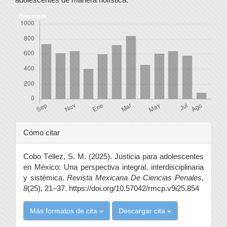
Descargas
Detalles
Cómo citar
del
Cobo Téllez, S. M. (2025). Justicia para adolescentes
artículo
en México: Una perspectiva integral, interdisciplinaria
y sistémica.
Revista Mexicana De Ciencias Penales
,
8
(25), 21–37. https://doi.org/10.57042/rmcp.v9i25.854
Más formatos de cita
Descargar cita