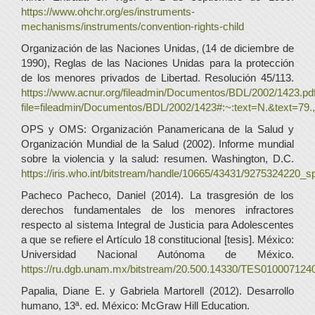
https://www.ohchr.org/es/instruments-
mechanisms/instruments/convention-rights-child
Organización de las Naciones Unidas, (14 de diciembre de
1990), Reglas de las Naciones Unidas para la protección
de los menores privados de Libertad. Resolución 45/113.
https://www.acnur.org/fileadmin/Documentos/BDL/2002/1423.pd
file=fileadmin/Documentos/BDL/2002/1423#:~:text=N.&text
OPS y OMS: Organización Panamericana de la Salud y
Organización Mundial de la Salud (2002). Informe mundial
sobre la violencia y la salud: resumen. Washington, D.C.
https://iris.who.int/bitstream/handle/10665/43431/9275324220_s
Pacheco Pacheco, Daniel (2014). La trasgresión de los
derechos fundamentales de los menores infractores
respecto al sistema Integral de Justicia para Adolescentes
a que se refiere el Artículo 18 constitucional [tesis]. México:
Universidad Nacional Autónoma de México.
https://ru.dgb.unam.mx/bitstream/20.500.14330/TES010007124
Papalia, Diane E. y Gabriela Martorell (2012). Desarrollo
humano, 13ª. ed. México: McGraw Hill Education.