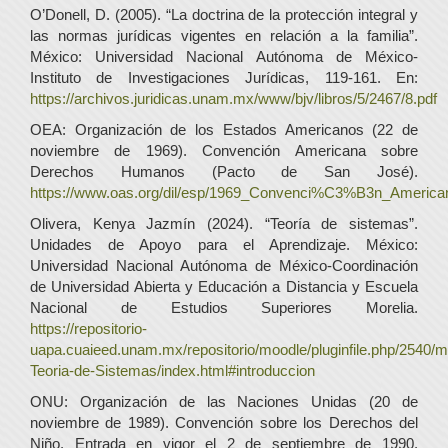
O’Donell, D. (2005). “La doctrina de la protección integral y
las normas jurídicas vigentes en relación a la familia”.
México: Universidad Nacional Autónoma de México-
Instituto de Investigaciones Jurídicas, 119-161. En:
https://archivos.juridicas.unam.mx/www/bjv/libros/5/2467/8.pdf
OEA: Organización de los Estados Americanos (22 de
noviembre de 1969). Convención Americana sobre
Derechos Humanos (Pacto de San José).
https://www.oas.org/dil/esp/1969_Convenci%C3%B3n_Americ
Olivera, Kenya Jazmín (2024). “Teoría de sistemas”.
Unidades de Apoyo para el Aprendizaje. México:
Universidad Nacional Autónoma de México-Coordinación
de Universidad Abierta y Educación a Distancia y Escuela
Nacional de Estudios Superiores Morelia.
https://repositorio-
uapa.cuaieed.unam.mx/repositorio/moodle/pluginfile.php/2540/
Teoria-de-Sistemas/index.html#introduccion
ONU: Organización de las Naciones Unidas (20 de
noviembre de 1989). Convención sobre los Derechos del
Niño. Entrada en vigor el 2 de septiembre de 1990.