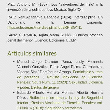
Platt, Anthony M. (1997). Los “salvadores del niño” o la
invención de la delincuencia. México: Siglo XXI.
RAE: Real Academia Española (2024). Interdisciplina. En
Diccionario de la Lengua Española.
https://dle.rae.es/interdisciplinario#9RPfBGY11
SANZ HERMIDA, Ágata María (2002). El nuevo proceso
penal del menor. Cuenca: Ediciones UCLM.
Artículos similares
Manuel Jorge Carreón Perea, Lesly Fernanda
Valencia González, Pablo Ángel Palma Carrascoza,
Vicente Sinaí Domínguez Arango,
Feminicidio y trata
de personas
,
Revista Mexicana de Ciencias
Penales: Vol. 3 Núm. 11 (2020): Sexualidad, violencia
y poder. Delitos de género
Eduardo Alberto Herrera Montes, Alberto Herrera
Pérez,
Reflexiones en torno a la Ley de Seguridad
Interior
,
Revista Mexicana de Ciencias Penales: Vol.
2 Núm. 6 (2018): Seguridad y terrorismo