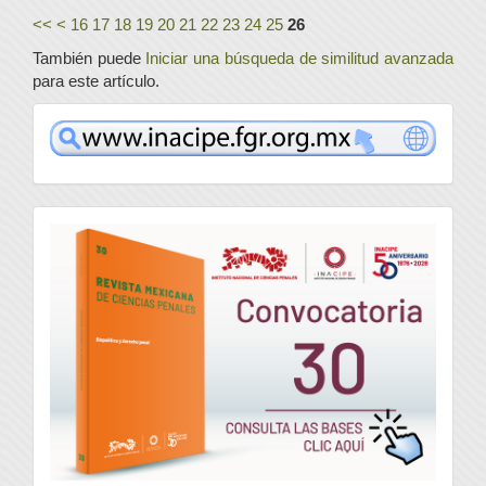
<<
<
16
17
18
19
20
21
22
23
24
25
26
También puede
Iniciar una búsqueda de similitud avanzada
para este artículo.
www
convocatoria