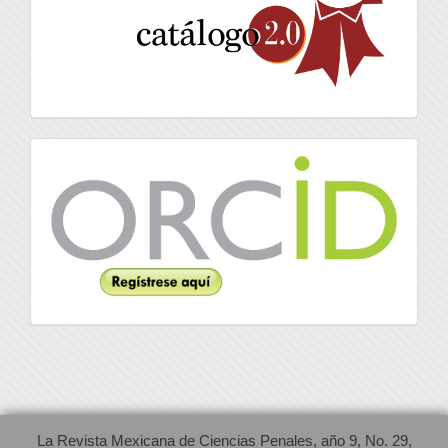
Orcid
La Revista Mexicana de Ciencias Penales, año 9, No. 29,