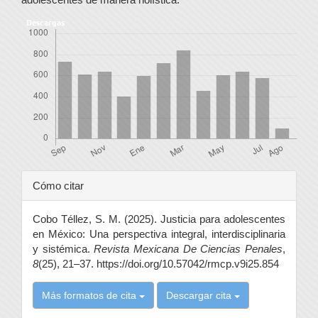
Descargas
Detalles
Cómo citar
del
Cobo Téllez, S. M. (2025). Justicia para adolescentes
artículo
en México: Una perspectiva integral, interdisciplinaria
y sistémica.
Revista Mexicana De Ciencias Penales
,
8
(25), 21–37. https://doi.org/10.57042/rmcp.v9i25.854
Más formatos de cita
Descargar cita