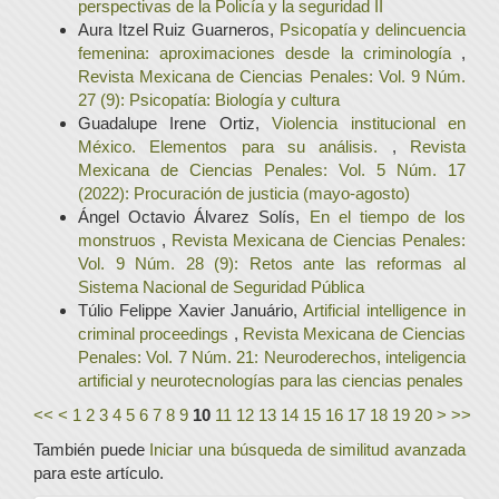
perspectivas de la Policía y la seguridad II
Aura Itzel Ruiz Guarneros,
Psicopatía y delincuencia
femenina: aproximaciones desde la criminología
,
Revista Mexicana de Ciencias Penales: Vol. 9 Núm.
27 (9): Psicopatía: Biología y cultura
Guadalupe Irene Ortiz,
Violencia institucional en
México. Elementos para su análisis.
,
Revista
Mexicana de Ciencias Penales: Vol. 5 Núm. 17
(2022): Procuración de justicia (mayo-agosto)
Ángel Octavio Álvarez Solís,
En el tiempo de los
monstruos
,
Revista Mexicana de Ciencias Penales:
Vol. 9 Núm. 28 (9): Retos ante las reformas al
Sistema Nacional de Seguridad Pública
Túlio Felippe Xavier Januário,
Artificial intelligence in
criminal proceedings
,
Revista Mexicana de Ciencias
Penales: Vol. 7 Núm. 21: Neuroderechos, inteligencia
artificial y neurotecnologías para las ciencias penales
<<
<
1
2
3
4
5
6
7
8
9
10
11
12
13
14
15
16
17
18
19
20
>
>>
También puede
Iniciar una búsqueda de similitud avanzada
para este artículo.