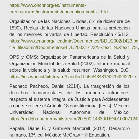
https://www.ohchr.org/es/instruments-
mechanisms/instruments/convention-rights-child
Organización de las Naciones Unidas, (14 de diciembre de
1990), Reglas de las Naciones Unidas para la protección
de los menores privados de Libertad. Resolución 45/113.
https://www.acnur.org/fileadmin/Documentos/BDL/2002/1423.pd
file=fileadmin/Documentos/BDL/2002/1423#:~:text=N.&text
OPS y OMS: Organización Panamericana de la Salud y
Organización Mundial de la Salud (2002). Informe mundial
sobre la violencia y la salud: resumen. Washington, D.C.
https://iris.who.int/bitstream/handle/10665/43431/9275324220_s
Pacheco Pacheco, Daniel (2014). La trasgresión de los
derechos fundamentales de los menores infractores
respecto al sistema Integral de Justicia para Adolescentes
a que se refiere el Artículo 18 constitucional [tesis]. México:
Universidad Nacional Autónoma de México.
https://ru.dgb.unam.mx/bitstream/20.500.14330/TES010007124
Papalia, Diane E. y Gabriela Martorell (2012). Desarrollo
humano, 13ª. ed. México: McGraw Hill Education.