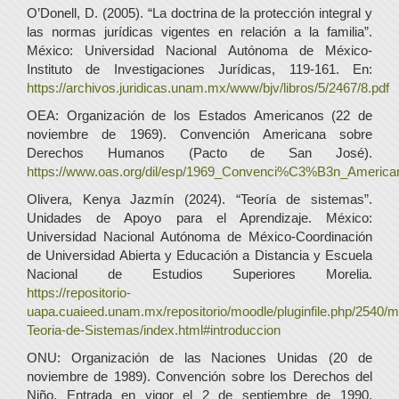
O’Donell, D. (2005). “La doctrina de la protección integral y
las normas jurídicas vigentes en relación a la familia”.
México: Universidad Nacional Autónoma de México-
Instituto de Investigaciones Jurídicas, 119-161. En:
https://archivos.juridicas.unam.mx/www/bjv/libros/5/2467/8.pdf
OEA: Organización de los Estados Americanos (22 de
noviembre de 1969). Convención Americana sobre
Derechos Humanos (Pacto de San José).
https://www.oas.org/dil/esp/1969_Convenci%C3%B3n_Americ
Olivera, Kenya Jazmín (2024). “Teoría de sistemas”.
Unidades de Apoyo para el Aprendizaje. México:
Universidad Nacional Autónoma de México-Coordinación
de Universidad Abierta y Educación a Distancia y Escuela
Nacional de Estudios Superiores Morelia.
https://repositorio-
uapa.cuaieed.unam.mx/repositorio/moodle/pluginfile.php/2540/
Teoria-de-Sistemas/index.html#introduccion
ONU: Organización de las Naciones Unidas (20 de
noviembre de 1989). Convención sobre los Derechos del
Niño. Entrada en vigor el 2 de septiembre de 1990.