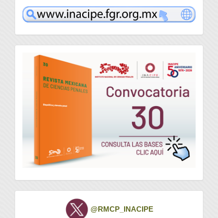
www
convocatoria
Twitter
@RMCP_INACIPE