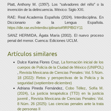
Platt, Anthony M. (1997). Los “salvadores del niño” o la
invención de la delincuencia. México: Siglo XXI.
RAE: Real Academia Española (2024). Interdisciplina. En
Diccionario de la Lengua Española.
https://dle.rae.es/interdisciplinario#9RPfBGY11
SANZ HERMIDA, Ágata María (2002). El nuevo proceso
penal del menor. Cuenca: Ediciones UCLM.
Artículos similares
Dulce Karina Flores Cruz,
La formación inicial de los
cuerpos de Policía de la Ciudad de México (UNIPOL)
,
Revista Mexicana de Ciencias Penales: Vol. 5 Núm.
18 (2022): Retos y perspectivas de la Policía y la
seguridad (septiembre-diciembre)
Adriana Pineda Fernández,
Cobo Téllez, Sofía M.
(2024), La justicia terapéutica (TTD) en la justicia
juvenil
,
Revista Mexicana de Ciencias Penales: Vol.
8 Núm. 26 (2025): Las ciencias penales ante la trata
de personas II