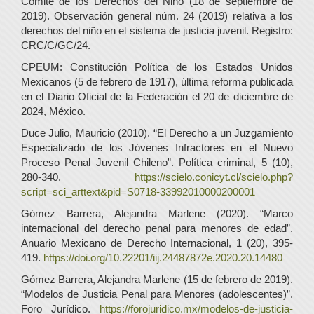
Comité de los Derechos del Niño (18 de septiembre de
2019). Observación general núm. 24 (2019) relativa a los
derechos del niño en el sistema de justicia juvenil. Registro:
CRC/C/GC/24.
CPEUM: Constitución Política de los Estados Unidos
Mexicanos (5 de febrero de 1917), última reforma publicada
en el Diario Oficial de la Federación el 20 de diciembre de
2024, México.
Duce Julio, Mauricio (2010). “El Derecho a un Juzgamiento
Especializado de los Jóvenes Infractores en el Nuevo
Proceso Penal Juvenil Chileno”. Política criminal, 5 (10),
280-340.
https://scielo.conicyt.cl/scielo.php?
script=sci_arttext&pid=S0718-33992010000200001
Gómez Barrera, Alejandra Marlene (2020). “Marco
internacional del derecho penal para menores de edad”.
Anuario Mexicano de Derecho Internacional, 1 (20), 395-
419.
https://doi.org/10.22201/iij.24487872e.2020.20.14480
Gómez Barrera, Alejandra Marlene (15 de febrero de 2019).
“Modelos de Justicia Penal para Menores (adolescentes)”.
Foro Jurídico.
https://forojuridico.mx/modelos-de-justicia-