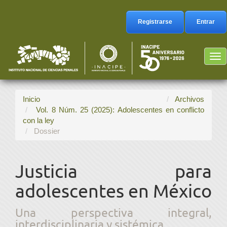
Navegación
principal
Registrarse
Entrar
Contenido
principal
Barra
Tog
lateral
nav
Inicio
Archivos
Vol. 8 Núm. 25 (2025): Adolescentes en conflicto
con la ley
Dossier
Justicia para
adolescentes en México
Una perspectiva integral,
interdisciplinaria y sistémica