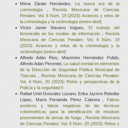
Mirna Zárate Hernández,
La nueva era de la
criminología
,
Revista Mexicana de Ciencias
Penales: Vol. 6 Núm. 19 (2023): Avances y retos de
la criminología y la victimología (enero-abril)
Víctor Javier Navarro Iníguez,
El manejo del
feminicidio en los medios de información
,
Revista
Mexicana de Ciencias Penales: Vol. 6 Núm. 19
(2023): Avances y retos de la criminología y la
victimología (enero-abril)
Alfredo Adán Rios, Maximino Hernández Pulido,
Alfredo Adán Pimentel,
La salud mental en elementos
de la Dirección de Seguridad Pública Municipal de
Tlaxcala
,
Revista Mexicana de Ciencias Penales:
Vol. 6 Núm. 20 (2023): Retos y perspectivas de la
Policía y la seguridad II
Rafael Uriel Gonzalez Lozano, Erika Jazmín Rebollar
López, María Fernanda Pérez Cabrera ,
Falsos
positivos y falsos negativos de las técnicas
colorimétricas para la identificación de residuos
provenientes de armas de fuego
,
Revista Mexicana
de Ciencias Penales: Vol. 6 Núm. 20 (2023): Retos y