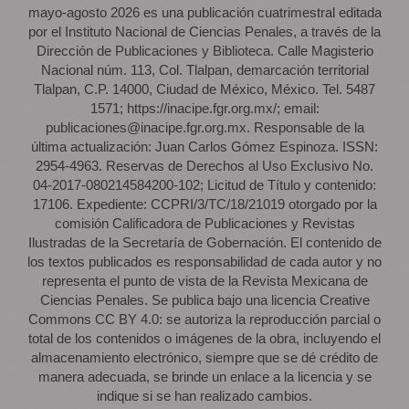
mayo-agosto 2026 es una publicación cuatrimestral editada
por el Instituto Nacional de Ciencias Penales, a través de la
Dirección de Publicaciones y Biblioteca. Calle Magisterio
Nacional núm. 113, Col. Tlalpan, demarcación territorial
Tlalpan, C.P. 14000, Ciudad de México, México. Tel. 5487
1571; https://inacipe.fgr.org.mx/; email:
publicaciones@inacipe.fgr.org.mx. Responsable de la
última actualización: Juan Carlos Gómez Espinoza. ISSN:
2954-4963. Reservas de Derechos al Uso Exclusivo No.
04-2017-080214584200-102; Licitud de Título y contenido:
17106. Expediente: CCPRI/3/TC/18/21019 otorgado por la
comisión Calificadora de Publicaciones y Revistas
Ilustradas de la Secretaría de Gobernación. El contenido de
los textos publicados es responsabilidad de cada autor y no
representa el punto de vista de la Revista Mexicana de
Ciencias Penales. Se publica bajo una licencia Creative
Commons CC BY 4.0: se autoriza la reproducción parcial o
total de los contenidos o imágenes de la obra, incluyendo el
almacenamiento electrónico, siempre que se dé crédito de
manera adecuada, se brinde un enlace a la licencia y se
indique si se han realizado cambios.