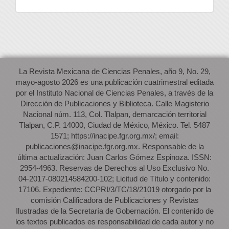
La Revista Mexicana de Ciencias Penales, año 9, No. 29,
mayo-agosto 2026 es una publicación cuatrimestral editada
por el Instituto Nacional de Ciencias Penales, a través de la
Dirección de Publicaciones y Biblioteca. Calle Magisterio
Nacional núm. 113, Col. Tlalpan, demarcación territorial
Tlalpan, C.P. 14000, Ciudad de México, México. Tel. 5487
1571; https://inacipe.fgr.org.mx/; email:
publicaciones@inacipe.fgr.org.mx. Responsable de la
última actualización: Juan Carlos Gómez Espinoza. ISSN:
2954-4963. Reservas de Derechos al Uso Exclusivo No.
04-2017-080214584200-102; Licitud de Título y contenido:
17106. Expediente: CCPRI/3/TC/18/21019 otorgado por la
comisión Calificadora de Publicaciones y Revistas
Ilustradas de la Secretaría de Gobernación. El contenido de
los textos publicados es responsabilidad de cada autor y no