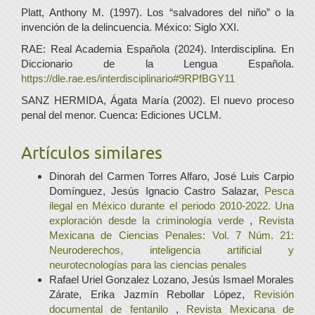
Platt, Anthony M. (1997). Los “salvadores del niño” o la
invención de la delincuencia. México: Siglo XXI.
RAE: Real Academia Española (2024). Interdisciplina. En
Diccionario de la Lengua Española.
https://dle.rae.es/interdisciplinario#9RPfBGY11
SANZ HERMIDA, Ágata María (2002). El nuevo proceso
penal del menor. Cuenca: Ediciones UCLM.
Artículos similares
Dinorah del Carmen Torres Alfaro, José Luis Carpio
Domínguez, Jesús Ignacio Castro Salazar,
Pesca
ilegal en México durante el periodo 2010-2022. Una
exploración desde la criminología verde
,
Revista
Mexicana de Ciencias Penales: Vol. 7 Núm. 21:
Neuroderechos, inteligencia artificial y
neurotecnologías para las ciencias penales
Rafael Uriel Gonzalez Lozano, Jesús Ismael Morales
Zárate, Erika Jazmín Rebollar López,
Revisión
documental de fentanilo
,
Revista Mexicana de