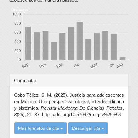
Descargas
Detalles
Cómo citar
del
Cobo Téllez, S. M. (2025). Justicia para adolescentes
artículo
en México: Una perspectiva integral, interdisciplinaria
y sistémica.
Revista Mexicana De Ciencias Penales
,
8
(25), 21–37. https://doi.org/10.57042/rmcp.v9i25.854
Más formatos de cita
Descargar cita