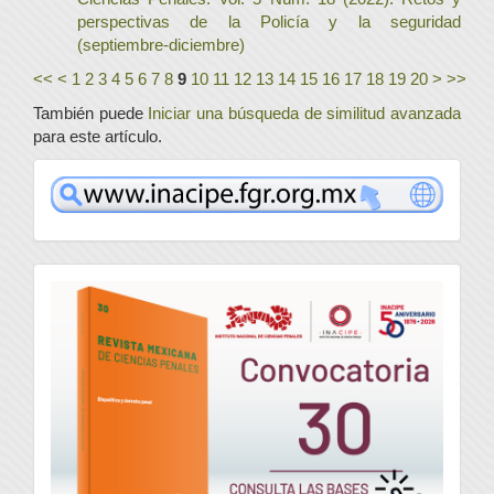
perspectivas de la Policía y la seguridad
(septiembre-diciembre)
<<
<
1
2
3
4
5
6
7
8
9
10
11
12
13
14
15
16
17
18
19
20
>
>>
También puede
Iniciar una búsqueda de similitud avanzada
para este artículo.
www
convocatoria