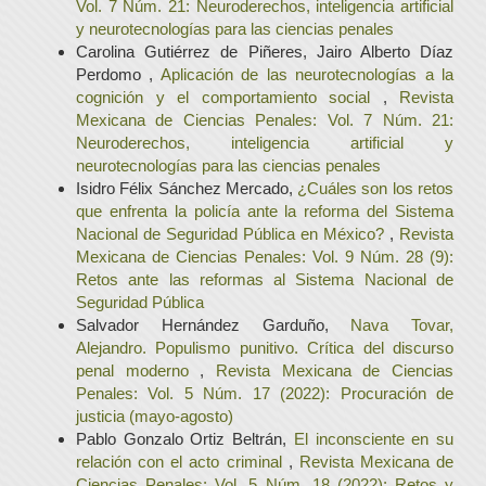
Vol. 7 Núm. 21: Neuroderechos, inteligencia artificial
y neurotecnologías para las ciencias penales
Carolina Gutiérrez de Piñeres, Jairo Alberto Díaz
Perdomo ,
Aplicación de las neurotecnologías a la
cognición y el comportamiento social
,
Revista
Mexicana de Ciencias Penales: Vol. 7 Núm. 21:
Neuroderechos, inteligencia artificial y
neurotecnologías para las ciencias penales
Isidro Félix Sánchez Mercado,
¿Cuáles son los retos
que enfrenta la policía ante la reforma del Sistema
Nacional de Seguridad Pública en México?
,
Revista
Mexicana de Ciencias Penales: Vol. 9 Núm. 28 (9):
Retos ante las reformas al Sistema Nacional de
Seguridad Pública
Salvador Hernández Garduño,
Nava Tovar,
Alejandro. Populismo punitivo. Crítica del discurso
penal moderno
,
Revista Mexicana de Ciencias
Penales: Vol. 5 Núm. 17 (2022): Procuración de
justicia (mayo-agosto)
Pablo Gonzalo Ortiz Beltrán,
El inconsciente en su
relación con el acto criminal
,
Revista Mexicana de
Ciencias Penales: Vol. 5 Núm. 18 (2022): Retos y