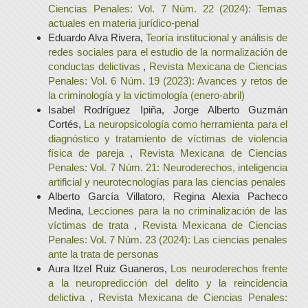
Ciencias Penales: Vol. 7 Núm. 22 (2024): Temas
actuales en materia jurídico-penal
Eduardo Alva Rivera,
Teoría institucional y análisis de
redes sociales para el estudio de la normalización de
conductas delictivas
,
Revista Mexicana de Ciencias
Penales: Vol. 6 Núm. 19 (2023): Avances y retos de
la criminología y la victimología (enero-abril)
Isabel Rodríguez Ipiña, Jorge Alberto Guzmán
Cortés,
La neuropsicología como herramienta para el
diagnóstico y tratamiento de víctimas de violencia
física de pareja
,
Revista Mexicana de Ciencias
Penales: Vol. 7 Núm. 21: Neuroderechos, inteligencia
artificial y neurotecnologías para las ciencias penales
Alberto García Villatoro, Regina Alexia Pacheco
Medina,
Lecciones para la no criminalización de las
víctimas de trata
,
Revista Mexicana de Ciencias
Penales: Vol. 7 Núm. 23 (2024): Las ciencias penales
ante la trata de personas
Aura Itzel Ruiz Guaneros,
Los neuroderechos frente
a la neuropredicción del delito y la reincidencia
delictiva
,
Revista Mexicana de Ciencias Penales: