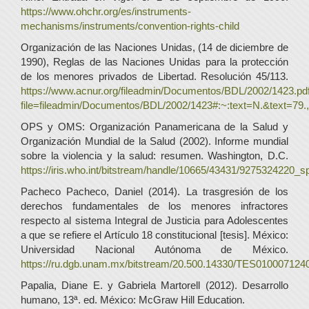
https://www.ohchr.org/es/instruments-
mechanisms/instruments/convention-rights-child
Organización de las Naciones Unidas, (14 de diciembre de
1990), Reglas de las Naciones Unidas para la protección
de los menores privados de Libertad. Resolución 45/113.
https://www.acnur.org/fileadmin/Documentos/BDL/2002/1423.pd
file=fileadmin/Documentos/BDL/2002/1423#:~:text=N.&text
OPS y OMS: Organización Panamericana de la Salud y
Organización Mundial de la Salud (2002). Informe mundial
sobre la violencia y la salud: resumen. Washington, D.C.
https://iris.who.int/bitstream/handle/10665/43431/9275324220_s
Pacheco Pacheco, Daniel (2014). La trasgresión de los
derechos fundamentales de los menores infractores
respecto al sistema Integral de Justicia para Adolescentes
a que se refiere el Artículo 18 constitucional [tesis]. México:
Universidad Nacional Autónoma de México.
https://ru.dgb.unam.mx/bitstream/20.500.14330/TES010007124
Papalia, Diane E. y Gabriela Martorell (2012). Desarrollo
humano, 13ª. ed. México: McGraw Hill Education.