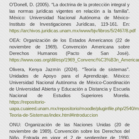
O’Donell, D. (2005). “La doctrina de la protección integral y
las normas jurídicas vigentes en relación a la familia”.
México: Universidad Nacional Autónoma de México-
Instituto de Investigaciones Jurídicas, 119-161. En:
https://archivos.juridicas.unam.mx/www/bjv/libros/5/2467/8.pdf
OEA: Organización de los Estados Americanos (22 de
noviembre de 1969). Convención Americana sobre
Derechos Humanos (Pacto de San José).
https://www.oas.org/dil/esp/1969_Convenci%C3%B3n_Americ
Olivera, Kenya Jazmín (2024). “Teoría de sistemas”.
Unidades de Apoyo para el Aprendizaje. México:
Universidad Nacional Autónoma de México-Coordinación
de Universidad Abierta y Educación a Distancia y Escuela
Nacional de Estudios Superiores Morelia.
https://repositorio-
uapa.cuaieed.unam.mx/repositorio/moodle/pluginfile.php/2540/
Teoria-de-Sistemas/index.html#introduccion
ONU: Organización de las Naciones Unidas (20 de
noviembre de 1989). Convención sobre los Derechos del
Niño. Entrada en vigor el 2 de septiembre de 1990.