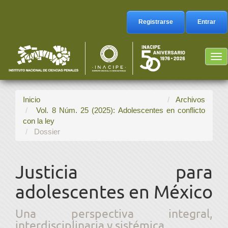
Navegación
principal
Registrarse
Entrar
Contenido
principal
Barra
Tog
lateral
nav
Inicio
Archivos
Vol. 8 Núm. 25 (2025): Adolescentes en conflicto
con la ley
Dossier
Justicia para
adolescentes en México
Una perspectiva integral,
interdisciplinaria y sistémica