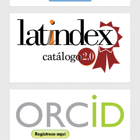
un
artículo
latindex
Orcid