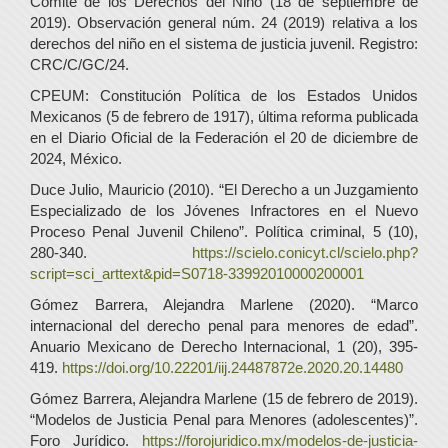
Comité de los Derechos del Niño (18 de septiembre de
2019). Observación general núm. 24 (2019) relativa a los
derechos del niño en el sistema de justicia juvenil. Registro:
CRC/C/GC/24.
CPEUM: Constitución Política de los Estados Unidos
Mexicanos (5 de febrero de 1917), última reforma publicada
en el Diario Oficial de la Federación el 20 de diciembre de
2024, México.
Duce Julio, Mauricio (2010). “El Derecho a un Juzgamiento
Especializado de los Jóvenes Infractores en el Nuevo
Proceso Penal Juvenil Chileno”. Política criminal, 5 (10),
280-340.
https://scielo.conicyt.cl/scielo.php?
script=sci_arttext&pid=S0718-33992010000200001
Gómez Barrera, Alejandra Marlene (2020). “Marco
internacional del derecho penal para menores de edad”.
Anuario Mexicano de Derecho Internacional, 1 (20), 395-
419.
https://doi.org/10.22201/iij.24487872e.2020.20.14480
Gómez Barrera, Alejandra Marlene (15 de febrero de 2019).
“Modelos de Justicia Penal para Menores (adolescentes)”.
Foro Jurídico.
https://forojuridico.mx/modelos-de-justicia-