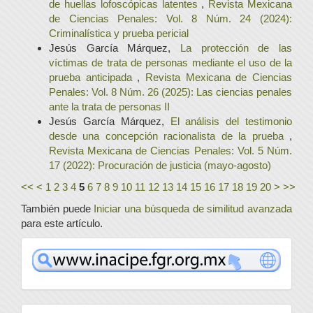
de huellas lofoscópicas latentes
,
Revista Mexicana
de Ciencias Penales: Vol. 8 Núm. 24 (2024):
Criminalística y prueba pericial
Jesús García Márquez,
La protección de las
víctimas de trata de personas mediante el uso de la
prueba anticipada
,
Revista Mexicana de Ciencias
Penales: Vol. 8 Núm. 26 (2025): Las ciencias penales
ante la trata de personas II
Jesús García Márquez,
El análisis del testimonio
desde una concepción racionalista de la prueba
,
Revista Mexicana de Ciencias Penales: Vol. 5 Núm.
17 (2022): Procuración de justicia (mayo-agosto)
<<
<
1
2
3
4
5
6
7
8
9
10
11
12
13
14
15
16
17
18
19
20
>
>>
También puede
Iniciar una búsqueda de similitud avanzada
para este artículo.
www