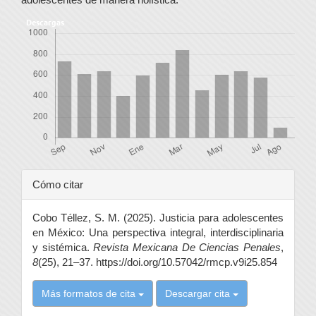
Descargas
Detalles
Cómo citar
del
Cobo Téllez, S. M. (2025). Justicia para adolescentes
artículo
en México: Una perspectiva integral, interdisciplinaria
y sistémica.
Revista Mexicana De Ciencias Penales
,
8
(25), 21–37. https://doi.org/10.57042/rmcp.v9i25.854
Más formatos de cita
Descargar cita