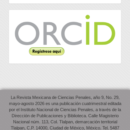
Orcid
La Revista Mexicana de Ciencias Penales, año 9, No. 29,
mayo-agosto 2026 es una publicación cuatrimestral editada
por el Instituto Nacional de Ciencias Penales, a través de la
Dirección de Publicaciones y Biblioteca. Calle Magisterio
Nacional núm. 113, Col. Tlalpan, demarcación territorial
Tlalpan, C.P. 14000, Ciudad de México, México. Tel. 5487