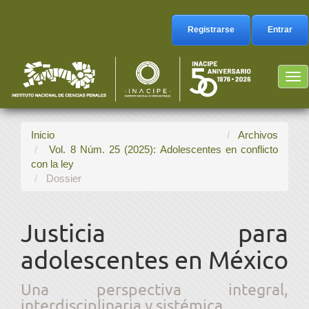
Navegación
principal
Registrarse
Entrar
Contenido
principal
Barra
Tog
lateral
nav
Inicio
Archivos
Vol. 8 Núm. 25 (2025): Adolescentes en conflicto
con la ley
Dossier
Justicia para
adolescentes en México
Una perspectiva integral,
interdisciplinaria y sistémica