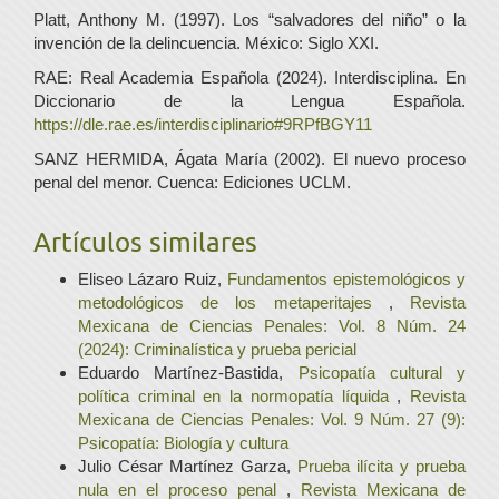
Platt, Anthony M. (1997). Los “salvadores del niño” o la
invención de la delincuencia. México: Siglo XXI.
RAE: Real Academia Española (2024). Interdisciplina. En
Diccionario de la Lengua Española.
https://dle.rae.es/interdisciplinario#9RPfBGY11
SANZ HERMIDA, Ágata María (2002). El nuevo proceso
penal del menor. Cuenca: Ediciones UCLM.
Artículos similares
Eliseo Lázaro Ruiz,
Fundamentos epistemológicos y
metodológicos de los metaperitajes
,
Revista
Mexicana de Ciencias Penales: Vol. 8 Núm. 24
(2024): Criminalística y prueba pericial
Eduardo Martínez-Bastida,
Psicopatía cultural y
política criminal en la normopatía líquida
,
Revista
Mexicana de Ciencias Penales: Vol. 9 Núm. 27 (9):
Psicopatía: Biología y cultura
Julio César Martínez Garza,
Prueba ilícita y prueba
nula en el proceso penal
,
Revista Mexicana de