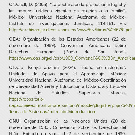
O’Donell, D. (2005). “La doctrina de la protección integral y
las normas jurídicas vigentes en relación a la familia”.
México: Universidad Nacional Autónoma de México-
Instituto de Investigaciones Jurídicas, 119-161. En:
https://archivos.juridicas.unam.mx/www/bjv/libros/5/2467/8.pdf
OEA: Organización de los Estados Americanos (22 de
noviembre de 1969). Convención Americana sobre
Derechos Humanos (Pacto de San José).
https://www.oas.org/dil/esp/1969_Convenci%C3%B3n_Americ
Olivera, Kenya Jazmín (2024). “Teoría de sistemas”.
Unidades de Apoyo para el Aprendizaje. México:
Universidad Nacional Autónoma de México-Coordinación
de Universidad Abierta y Educación a Distancia y Escuela
Nacional de Estudios Superiores Morelia.
https://repositorio-
uapa.cuaieed.unam.mx/repositorio/moodle/pluginfile.php/2540/
Teoria-de-Sistemas/index.html#introduccion
ONU: Organización de las Naciones Unidas (20 de
noviembre de 1989). Convención sobre los Derechos del
Niño. Entrada en vigor el 2 de septiembre de 1990.