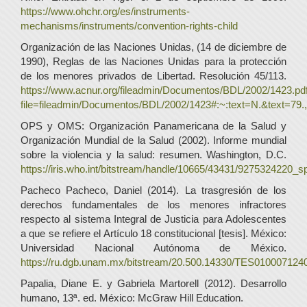
https://www.ohchr.org/es/instruments-
mechanisms/instruments/convention-rights-child
Organización de las Naciones Unidas, (14 de diciembre de
1990), Reglas de las Naciones Unidas para la protección
de los menores privados de Libertad. Resolución 45/113.
https://www.acnur.org/fileadmin/Documentos/BDL/2002/1423.pd
file=fileadmin/Documentos/BDL/2002/1423#:~:text=N.&text
OPS y OMS: Organización Panamericana de la Salud y
Organización Mundial de la Salud (2002). Informe mundial
sobre la violencia y la salud: resumen. Washington, D.C.
https://iris.who.int/bitstream/handle/10665/43431/9275324220_s
Pacheco Pacheco, Daniel (2014). La trasgresión de los
derechos fundamentales de los menores infractores
respecto al sistema Integral de Justicia para Adolescentes
a que se refiere el Artículo 18 constitucional [tesis]. México:
Universidad Nacional Autónoma de México.
https://ru.dgb.unam.mx/bitstream/20.500.14330/TES010007124
Papalia, Diane E. y Gabriela Martorell (2012). Desarrollo
humano, 13ª. ed. México: McGraw Hill Education.