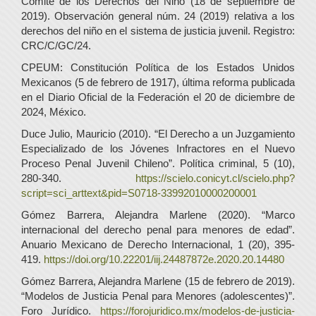
Comité de los Derechos del Niño (18 de septiembre de
2019). Observación general núm. 24 (2019) relativa a los
derechos del niño en el sistema de justicia juvenil. Registro:
CRC/C/GC/24.
CPEUM: Constitución Política de los Estados Unidos
Mexicanos (5 de febrero de 1917), última reforma publicada
en el Diario Oficial de la Federación el 20 de diciembre de
2024, México.
Duce Julio, Mauricio (2010). “El Derecho a un Juzgamiento
Especializado de los Jóvenes Infractores en el Nuevo
Proceso Penal Juvenil Chileno”. Política criminal, 5 (10),
280-340.
https://scielo.conicyt.cl/scielo.php?
script=sci_arttext&pid=S0718-33992010000200001
Gómez Barrera, Alejandra Marlene (2020). “Marco
internacional del derecho penal para menores de edad”.
Anuario Mexicano de Derecho Internacional, 1 (20), 395-
419.
https://doi.org/10.22201/iij.24487872e.2020.20.14480
Gómez Barrera, Alejandra Marlene (15 de febrero de 2019).
“Modelos de Justicia Penal para Menores (adolescentes)”.
Foro Jurídico.
https://forojuridico.mx/modelos-de-justicia-