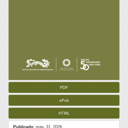
PDF
ePub
HTML
Publicado:
may. 31, 2026