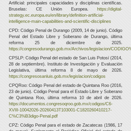
Artificial: principales capacidades y disciplinas científicas.
Bruselas: CE Unión Europea.
https://digital-
strategy.ec.europa.eu/en/library/definition-artificial-
intelligence-main-capabilities-and-scientific-disciplines
CPD: Código Penal de Durango (2009, 14 de junio). Código
Penal del Estado Libre y Soberano de Durango, última
reforma 25 de diciembre de 2025.
https://congresodurango.gob.mx/Archivos/legislacion/COD
CPSLP: Código Penal del estado de San Luis Potosí (2014,
28 de septiembre). Instituto de Investigación y Evaluación
Legislativa, última reforma 8 de mayo de 2026.
https://congresosanluis.gob.mx/legislacion/codigos
CPQRoo: Código Penal del estado de Quintana Roo (2016,
23 de junio). Código Penal para el Estado Libre y Soberano
de Quintana Roo, última reforma 10 de abril de 2026.
https://documentos.congresoqroo.gob.mx/codigos/C6-
XVIII-10042026-20260413T103001-C1820260410217-
C%C3%B3digo-Penal.pdf
CPZ: Código Penal para el estado de Zacatecas (1986, 17