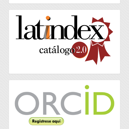
artículo
latindex
Orcid