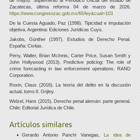
de mayo). Suplemento al Periódico Oficial del estado de
Zacatecas, última reforma 04 de marzo de 2026.
https://www.congresozac.gob.mx/65/ley&cual=103
De la Cuesta Aguado, Paz (1998). Tipicidad e imputación
objetiva. Argentina: Ediciones Jurídicas Cuyo.
Jakobs, Günther (1997). Estudios de Derecho Penal.
España: Civitas.
Perry, Walter, Brian McInnis, Carter Price, Susan Smith y
John Hollywood (2013). Predictive policing: The role of
crime forecasting in law enforcement operations. RAND
Corporation.
Roxin, Claus (2016). La teoría del delito en la discusión
actual, tomo II. Grijley.
Welzel, Hans (2015). Derecho penal alemán: parte general.
Chile: Editorial Jurídica de Chile.
Artículos similares
Gerardo Antonio Panchi Vanegas,
La idea de