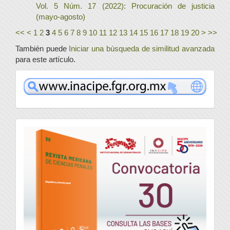
Vol. 5 Núm. 17 (2022): Procuración de justicia
(mayo-agosto)
<<
<
1
2
3
4
5
6
7
8
9
10
11
12
13
14
15
16
17
18
19
20
>
>>
También puede
Iniciar una búsqueda de similitud avanzada
para este artículo.
www
convocatoria