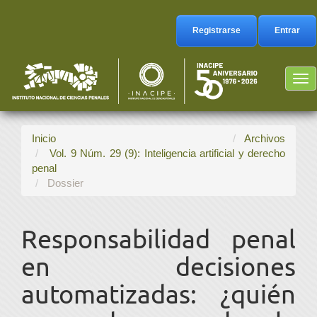
Navegación
principal
Registrarse
Entrar
Contenido
principal
Barra
Tog
lateral
nav
Inicio
Archivos
Vol. 9 Núm. 29 (9): Inteligencia artificial y derecho
penal
Dossier
Responsabilidad penal
en decisiones
automatizadas: ¿quién