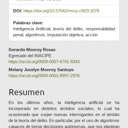
DOI:
https://doi.org/10.57042/rmcp.v9i29.1078
Palabras clave:
Inteligencia Artificial, teoría del delito, responsabilidad
penal, algoritmos, Imputación objetiva, acción
Contenido
Gerardo Monroy Rosas
Egresado del INACIPE
principal
https://orcid.org/0009-0007-6741-934X
del
Melany Jocelyn Monroy Santoyo
https://orcid.org/0009-0001-8997-2978
artículo
Resumen
En los últimos años, la inteligencia artificial se ha
incorporado en distintos ámbitos sociales, lo cual ha
ocasionado que surjan nuevas interrogantes en el ámbito
de la teoría del delito. En particular, por el uso de algoritmos
capaces de tomar decisiones autónomas, que nos plantean