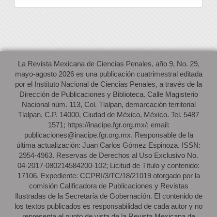
La Revista Mexicana de Ciencias Penales, año 9, No. 29,
mayo-agosto 2026 es una publicación cuatrimestral editada
por el Instituto Nacional de Ciencias Penales, a través de la
Dirección de Publicaciones y Biblioteca. Calle Magisterio
Nacional núm. 113, Col. Tlalpan, demarcación territorial
Tlalpan, C.P. 14000, Ciudad de México, México. Tel. 5487
1571; https://inacipe.fgr.org.mx/; email:
publicaciones@inacipe.fgr.org.mx. Responsable de la
última actualización: Juan Carlos Gómez Espinoza. ISSN:
2954-4963. Reservas de Derechos al Uso Exclusivo No.
04-2017-080214584200-102; Licitud de Título y contenido:
17106. Expediente: CCPRI/3/TC/18/21019 otorgado por la
comisión Calificadora de Publicaciones y Revistas
Ilustradas de la Secretaría de Gobernación. El contenido de
los textos publicados es responsabilidad de cada autor y no
representa el punto de vista de la Revista Mexicana de