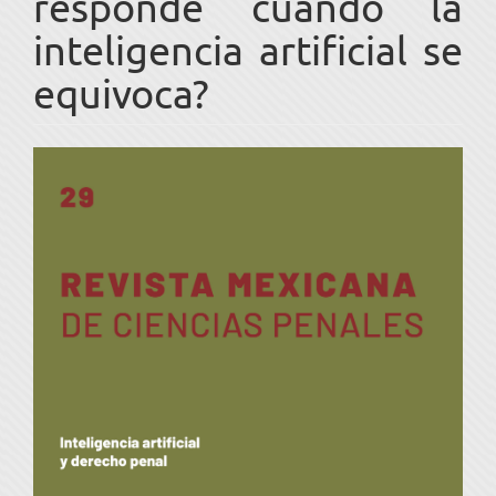
responde cuando la
inteligencia artificial se
equivoca?
Barra
lateral
del
artículo