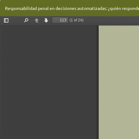
Volver
Responsabilidad penal en decisiones automatizadas: ¿quién responde c
a
los
detalles
del
artículo