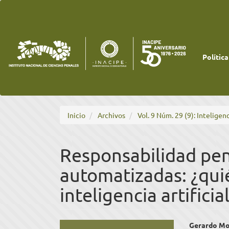
Navegación
principal
Contenido
principal
Barra
lateral
Política
Inicio
Archivos
Vol. 9 Núm. 29 (9): Inteligenc
Responsabilidad pen
automatizadas: ¿qui
inteligencia artifici
Barra
Cont
Gerardo Mo