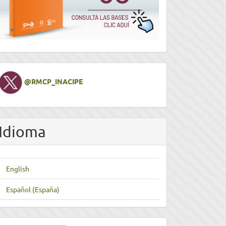
Twitter
@RMCP_INACIPE
Idioma
English
Español (España)
nviar