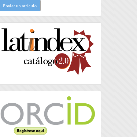
Enviar un artículo
n
rtículo
latindex
Orcid