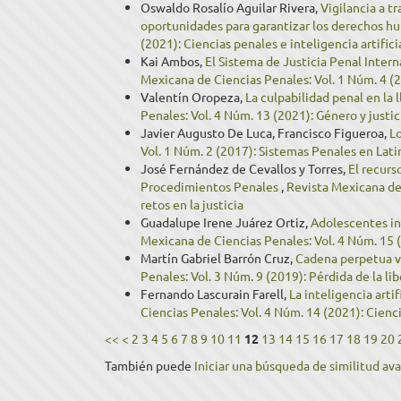
Oswaldo Rosalío Aguilar Rivera,
Vigilancia a tr
oportunidades para garantizar los derechos 
(2021): Ciencias penales e inteligencia artifici
Kai Ambos,
El Sistema de Justicia Penal Intern
Mexicana de Ciencias Penales: Vol. 1 Núm. 4 (2
Valentín Oropeza,
La culpabilidad penal en la
Penales: Vol. 4 Núm. 13 (2021): Género y justic
Javier Augusto De Luca, Francisco Figueroa,
L
Vol. 1 Núm. 2 (2017): Sistemas Penales en Lat
José Fernández de Cevallos y Torres,
El recurs
Procedimientos Penales
,
Revista Mexicana de 
retos en la justicia
Guadalupe Irene Juárez Ortiz,
Adolescentes in
Mexicana de Ciencias Penales: Vol. 4 Núm. 15 (2
Martín Gabriel Barrón Cruz,
Cadena perpetua v
Penales: Vol. 3 Núm. 9 (2019): Pérdida de la li
Fernando Lascurain Farell,
La inteligencia arti
Ciencias Penales: Vol. 4 Núm. 14 (2021): Ciencia
<<
<
2
3
4
5
6
7
8
9
10
11
12
13
14
15
16
17
18
19
20
También puede
Iniciar una búsqueda de similitud av