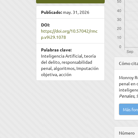
Publicado:
may. 31, 2026
DOI:
https://doi.org/10.57042/rmc
p.v9i29.1078
Palabras clave:
Inteligencia Artificial, teoría
Detal
del delito, responsabilidad
Cómo cit
penal, algoritmos, Imputación
del
objetiva, acción
Monroy Ro
artíc
penal en 
inteligenc
Penales
,
Más for
Número