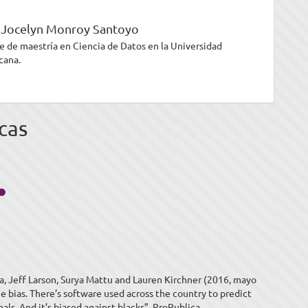
 Jocelyn Monroy Santoyo
e de maestría en Ciencia de Datos en la Universidad
cana.
cas
a, Jeff Larson, Surya Mattu and Lauren Kirchner (2016, mayo
e bias. There’s software used across the country to predict
nals. And it’s biased against blacks”. ProPublica.