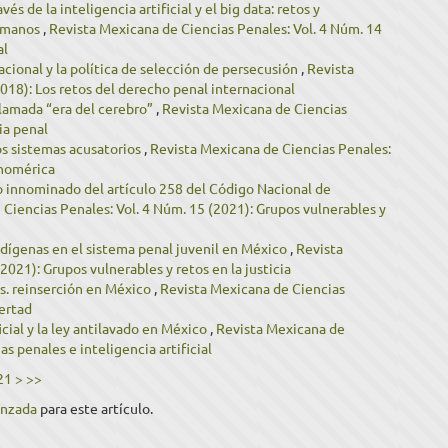
avés de la inteligencia artificial y el big data: retos y
humanos
,
Revista Mexicana de Ciencias Penales: Vol. 4 Núm. 14
al
acional y la política de selección de persecusión
,
Revista
018): Los retos del derecho penal internacional
 llamada “era del cerebro”
,
Revista Mexicana de Ciencias
ia penal
os sistemas acusatorios
,
Revista Mexicana de Ciencias Penales:
inomérica
o innominado del artículo 258 del Código Nacional de
Ciencias Penales: Vol. 4 Núm. 15 (2021): Grupos vulnerables y
dígenas en el sistema penal juvenil en México
,
Revista
021): Grupos vulnerables y retos en la justicia
s. reinserción en México
,
Revista Mexicana de Ciencias
bertad
ficial y la ley antilavado en México
,
Revista Mexicana de
s penales e inteligencia artificial
21
>
>>
anzada
para este artículo.