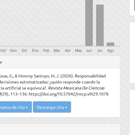
u
a
les
ar
sas, G., & Monroy Santoyo, M. J. (2026). Responsabilidad
ulo
decisiones automatizadas: ¿quién responde cuando la
ia artificial se equivoca?.
Revista Mexicana De Ciencias
9
(29), 113–136. https://doi.org/10.57042/rmcp.v9i29.1078
matos de cita
Descargar cita