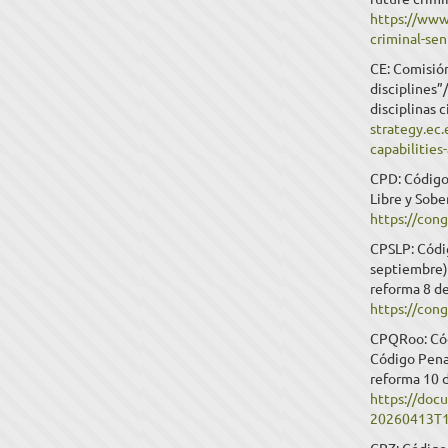
https://www.
criminal-se
CE: Comisión
disciplines”
disciplinas 
strategy.ec.
capabilities
CPD: Código
Libre y Sob
https://co
CPSLP: Códig
septiembre).
reforma 8 d
https://con
CPQRoo: Cód
Código Penal
reforma 10 d
https://doc
20260413T1