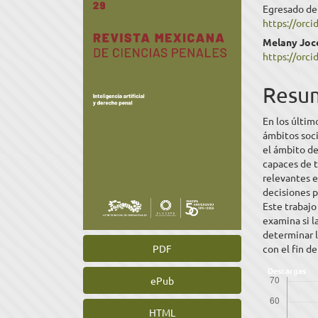
Egresado de
lateral
princ
https://orc
del
del
Melany Joc
https://orc
artículo
artíc
Resu
En los último
ámbitos soci
el ámbito de 
capaces de 
relevantes e
decisiones p
Este trabajo
examina si l
determinar l
con el fin d
PDF
Descargas
ePub
HTML