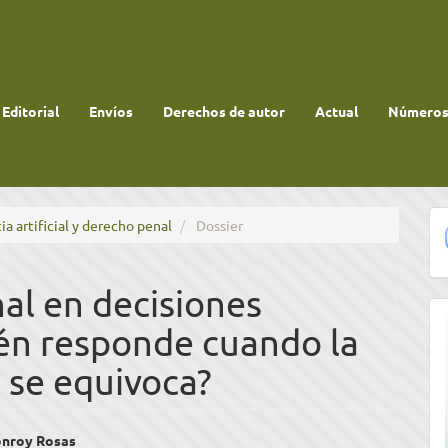
 Editorial
Envíos
Derechos de autor
Actual
Números 
ia artificial y derecho penal
Dossier
al en decisiones
én responde cuando la
al se equivoca?
enido
nroy Rosas