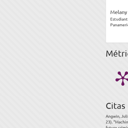
Melany
Estudiant
Panameri
Métri
Citas
Angwin, Juli
23). “Machin
future crimi