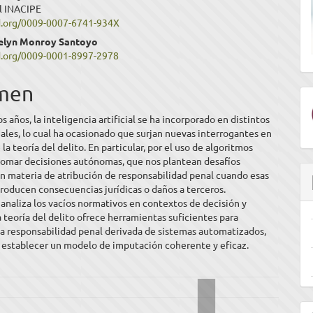
l INACIPE
ipal
id.org/0009-0007-6741-934X
elyn Monroy Santoyo
id.org/0009-0001-8997-2978
ulo
men
s años, la inteligencia artificial se ha incorporado en distintos
ales, lo cual ha ocasionado que surjan nuevas interrogantes en
la teoría del delito. En particular, por el uso de algoritmos
tomar decisiones autónomas, que nos plantean desafíos
n materia de atribución de responsabilidad penal cuando esas
roducen consecuencias jurídicas o daños a terceros.
 analiza los vacíos normativos en contextos de decisión y
a teoría del delito ofrece herramientas suficientes para
a responsabilidad penal derivada de sistemas automatizados,
e establecer un modelo de imputación coherente y eficaz.
E