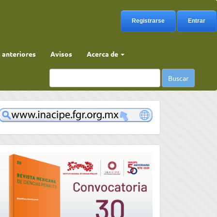
Registrarse
Entrar
anteriores
Avisos
Acerca de
Buscar
www
convocatoria