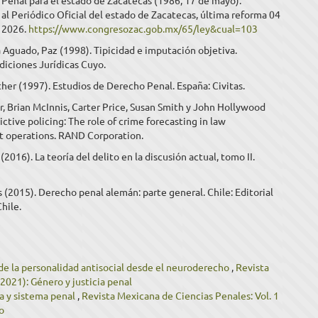
Penal para el estado de Zacatecas (1986, 17 de mayo).
l Periódico Oficial del estado de Zacatecas, última reforma 04
 2026.
https://www.congresozac.gob.mx/65/ley&cual=103
 Aguado, Paz (1998). Tipicidad e imputación objetiva.
diciones Jurídicas Cuyo.
her (1997). Estudios de Derecho Penal. España: Civitas.
r, Brian McInnis, Carter Price, Susan Smith y John Hollywood
ictive policing: The role of crime forecasting in law
 operations. RAND Corporation.
(2016). La teoría del delito en la discusión actual, tomo II.
 (2015). Derecho penal alemán: parte general. Chile: Editorial
Chile.
de la personalidad antisocial desde el neuroderecho
,
Revista
2021): Género y justicia penal
a y sistema penal
,
Revista Mexicana de Ciencias Penales: Vol. 1
o