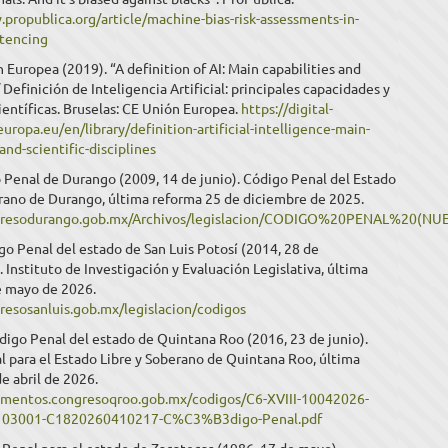
propublica.org/article/machine-bias-risk-assessments-in-
ntencing
 Europea (2019). “A definition of AI: Main capabilities and
/ Definición de Inteligencia Artificial: principales capacidades y
científicas. Bruselas: CE Unión Europea.
https://digital-
europa.eu/en/library/definition-artificial-intelligence-main-
-and-scientific-disciplines
 Penal de Durango (2009, 14 de junio). Código Penal del Estado
erano de Durango, última reforma 25 de diciembre de 2025.
ngresodurango.gob.mx/Archivos/legislacion/CODIGO%20PENAL%20(NU
o Penal del estado de San Luis Potosí (2014, 28 de
 Instituto de Investigación y Evaluación Legislativa, última
e mayo de 2026.
gresosanluis.gob.mx/legislacion/codigos
igo Penal del estado de Quintana Roo (2016, 23 de junio).
 para el Estado Libre y Soberano de Quintana Roo, última
e abril de 2026.
umentos.congresoqroo.gob.mx/codigos/C6-XVIII-10042026-
03001-C1820260410217-C%C3%B3digo-Penal.pdf