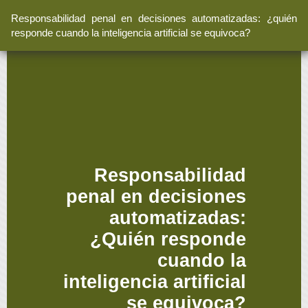
Volver
Responsabilidad penal en decisiones automatizadas: ¿quién
a
responde cuando la inteligencia artificial se equivoca?
los
detalles
del
artículo