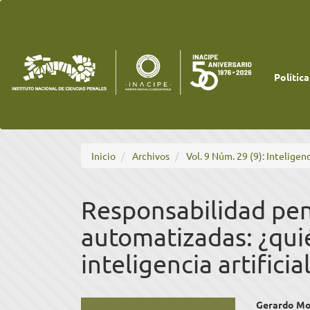
Navegación
principal
Contenido
principal
Barra
lateral
Política
Inicio
Archivos
Vol. 9 Núm. 29 (9): Inteligenc
Responsabilidad pen
automatizadas: ¿qui
inteligencia artifici
Barra
Cont
Gerardo Mo