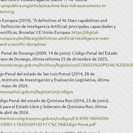
propublica.org/article/machine-bias-risk-assessments-in-
ntencing
 Europea (2019). “A definition of AI: Main capabilities and
/ Definición de Inteligencia Artificial: principales capacidades y
científicas. Bruselas: CE Unión Europea.
https://digital-
europa.eu/en/library/definition-artificial-intelligence-main-
-and-scientific-disciplines
 Penal de Durango (2009, 14 de junio). Código Penal del Estado
erano de Durango, última reforma 25 de diciembre de 2025.
ngresodurango.gob.mx/Archivos/legislacion/CODIGO%20PENAL%20(NU
o Penal del estado de San Luis Potosí (2014, 28 de
 Instituto de Investigación y Evaluación Legislativa, última
e mayo de 2026.
gresosanluis.gob.mx/legislacion/codigos
igo Penal del estado de Quintana Roo (2016, 23 de junio).
 para el Estado Libre y Soberano de Quintana Roo, última
e abril de 2026.
umentos.congresoqroo.gob.mx/codigos/C6-XVIII-10042026-
03001-C1820260410217-C%C3%B3digo-Penal.pdf