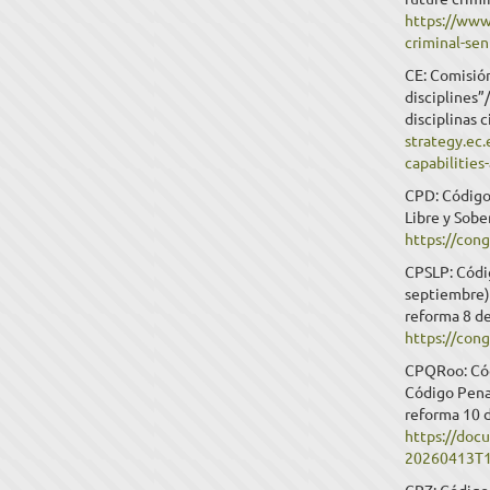
https://www.
criminal-se
CE: Comisión
disciplines”
disciplinas 
strategy.ec.
capabilities
CPD: Código
Libre y Sob
https://co
CPSLP: Códig
septiembre).
reforma 8 d
https://con
CPQRoo: Cód
Código Penal
reforma 10 d
https://doc
20260413T1