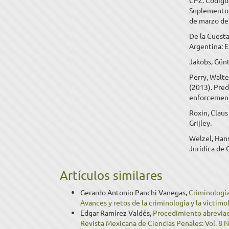
CPZ: Código 
Suplemento a
de marzo de
De la Cuesta
Argentina: E
Jakobs, Günt
Perry, Walte
(2013). Pred
enforcement
Roxin, Claus 
Grijley.
Welzel, Hans
Jurídica de 
Artículos similares
Gerardo Antonio Panchi Vanegas,
Criminologí
Avances y retos de la criminología y la victimo
Edgar Ramírez Valdés,
Procedimiento abreviad
Revista Mexicana de Ciencias Penales: Vol. 8 N