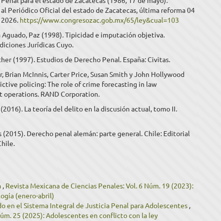
Penal para el estado de Zacatecas (1986, 17 de mayo).
l Periódico Oficial del estado de Zacatecas, última reforma 04
 2026.
https://www.congresozac.gob.mx/65/ley&cual=103
 Aguado, Paz (1998). Tipicidad e imputación objetiva.
diciones Jurídicas Cuyo.
her (1997). Estudios de Derecho Penal. España: Civitas.
r, Brian McInnis, Carter Price, Susan Smith y John Hollywood
ictive policing: The role of crime forecasting in law
 operations. RAND Corporation.
(2016). La teoría del delito en la discusión actual, tomo II.
 (2015). Derecho penal alemán: parte general. Chile: Editorial
Chile.
a
,
Revista Mexicana de Ciencias Penales: Vol. 6 Núm. 19 (2023):
logía (enero-abril)
o en el Sistema Integral de Justicia Penal para Adolescentes
,
úm. 25 (2025): Adolescentes en conflicto con la ley