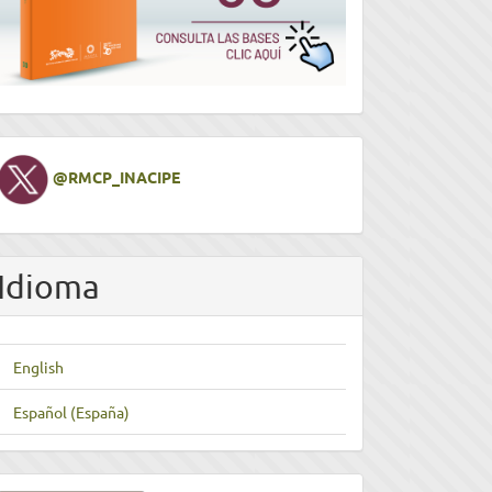
Twitter
@RMCP_INACIPE
Idioma
English
Español (España)
nviar