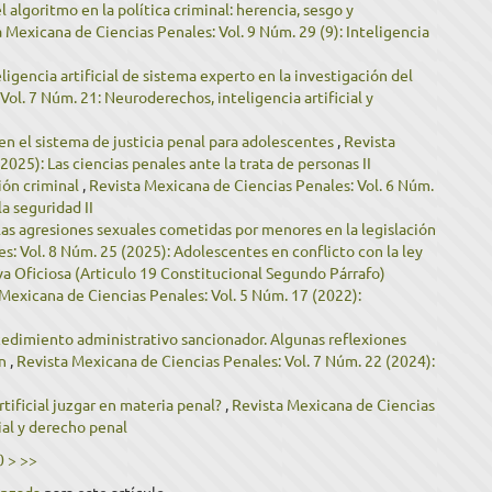
l algoritmo en la política criminal: herencia, sesgo y
 Mexicana de Ciencias Penales: Vol. 9 Núm. 29 (9): Inteligencia
eligencia artificial de sistema experto en la investigación del
ol. 7 Núm. 21: Neuroderechos, inteligencia artificial y
 en el sistema de justicia penal para adolescentes
,
Revista
025): Las ciencias penales ante la trata de personas II
ión criminal
,
Revista Mexicana de Ciencias Penales: Vol. 6 Núm.
la seguridad II
las agresiones sexuales cometidas por menores en la legislación
s: Vol. 8 Núm. 25 (2025): Adolescentes en conflicto con la ley
va Oficiosa (Articulo 19 Constitucional Segundo Párrafo)
Mexicana de Ciencias Penales: Vol. 5 Núm. 17 (2022):
cedimiento administrativo sancionador. Algunas reflexiones
ón
,
Revista Mexicana de Ciencias Penales: Vol. 7 Núm. 22 (2024):
rtificial juzgar en materia penal?
,
Revista Mexicana de Ciencias
cial y derecho penal
0
>
>>