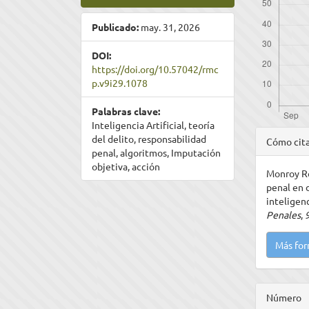
Publicado:
may. 31, 2026
DOI:
https://doi.org/10.57042/rmc
p.v9i29.1078
Palabras clave:
Inteligencia Artificial, teoría
Detal
del delito, responsabilidad
Cómo cit
penal, algoritmos, Imputación
del
objetiva, acción
Monroy Ro
artíc
penal en 
inteligenc
Penales
,
Más for
Número