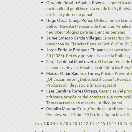
Oswaldo Rosalío Aguilar Rivera,
La genética de
racionalidad punitiva en la era de la IA
,
Revista
artificial y derecho penal
Hugo Oscar Granja Pérez,
Utilización de la int
delito
,
Revista Mexicana de Ciencias Penales: V
neurotecnologías para las ciencias penales
Jaime Ernesto García Villegas,
La prescripción
Mexicana de Ciencias Penales: Vol. 8 Núm. 26 (2
Jorge Enrique Enriquez Chipana,
La investigac
20 (2023): Retos y perspectivas de la Policía y 
Sergi Cardenal Montraveta,
El tratamiento de 
española
,
Revista Mexicana de Ciencias Penale
Moisés Omar Ramírez Torres,
Prisión Preventi
¿Oficiosamente? ¿Debe Justificarse?
,
Revista 
Procuración de justicia (mayo-agosto)
Ilsse Carolina Torres Ortega,
Garantías del pro
críticas a propósito del combate a la corrupci
Temas actuales en materia jurídico-penal
Rodolfo Moreno Cruz,
¿Puede la inteligencia a
Penales: Vol. 9 Núm. 29 (9): Inteligencia artifi
<<
<
1
2
3
4
5
6
7
8
9
10
11
12
13
14
15
16
17
18
19
2