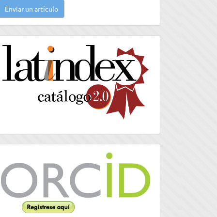
Enviar un artículo
n
rtículo
latindex
Orcid