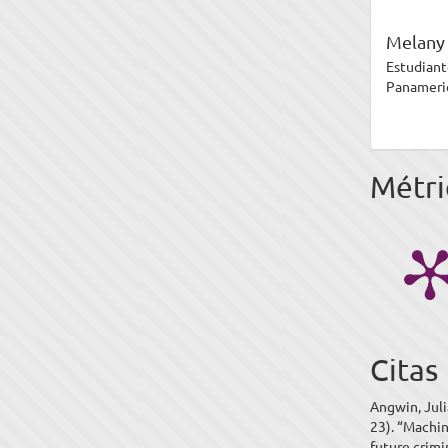
Melany
Estudiant
Panameri
Métri
Citas
Angwin, Juli
23). “Machin
future crimi