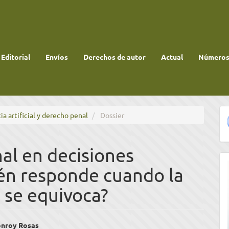
 Editorial
Envíos
Derechos de autor
Actual
Números 
ia artificial y derecho penal
Dossier
al en decisiones
én responde cuando la
al se equivoca?
enido
nroy Rosas