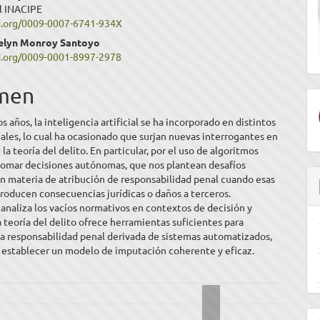
l INACIPE
ipal
id.org/0009-0007-6741-934X
elyn Monroy Santoyo
id.org/0009-0001-8997-2978
ulo
men
s años, la inteligencia artificial se ha incorporado en distintos
ales, lo cual ha ocasionado que surjan nuevas interrogantes en
la teoría del delito. En particular, por el uso de algoritmos
tomar decisiones autónomas, que nos plantean desafíos
n materia de atribución de responsabilidad penal cuando esas
roducen consecuencias jurídicas o daños a terceros.
 analiza los vacíos normativos en contextos de decisión y
a teoría del delito ofrece herramientas suficientes para
a responsabilidad penal derivada de sistemas automatizados,
e establecer un modelo de imputación coherente y eficaz.
E