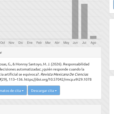
u
a
les
ar
sas, G., & Monroy Santoyo, M. J. (2026). Responsabilidad
ulo
decisiones automatizadas: ¿quién responde cuando la
ia artificial se equivoca?.
Revista Mexicana De Ciencias
9
(29), 113–136. https://doi.org/10.57042/rmcp.v9i29.1078
matos de cita
Descargar cita