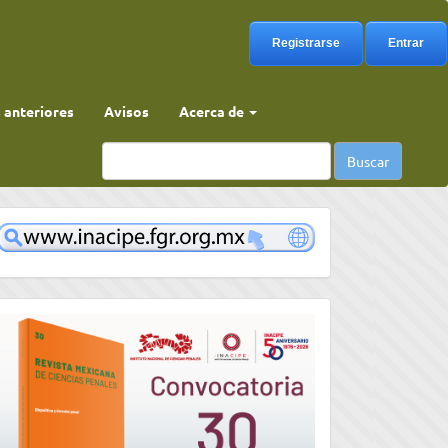
Registrarse
Entrar
anteriores
Avisos
Acerca de
Buscar
www
convocatoria