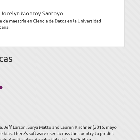
 Jocelyn Monroy Santoyo
e de maestría en Ciencia de Datos en la Universidad
cana.
cas
a, Jeff Larson, Surya Mattu and Lauren Kirchner (2016, mayo
e bias. There’s software used across the country to predict
nals. And it’s biased against blacks”. ProPublica.