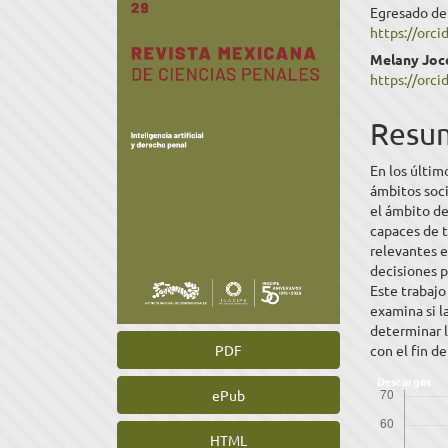
Egresado de
lateral
princ
https://orc
del
del
Melany Joc
https://orc
artículo
artíc
Resu
En los último
ámbitos soci
el ámbito de 
capaces de 
relevantes e
decisiones p
Este trabajo
examina si l
determinar l
con el fin d
PDF
Descargas
ePub
HTML