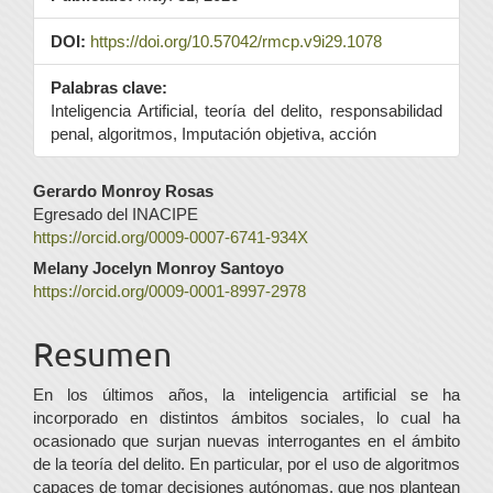
DOI:
https://doi.org/10.57042/rmcp.v9i29.1078
Palabras clave:
Inteligencia Artificial, teoría del delito, responsabilidad
penal, algoritmos, Imputación objetiva, acción
Contenido
Gerardo Monroy Rosas
Egresado del INACIPE
principal
https://orcid.org/0009-0007-6741-934X
del
Melany Jocelyn Monroy Santoyo
https://orcid.org/0009-0001-8997-2978
artículo
Resumen
En los últimos años, la inteligencia artificial se ha
incorporado en distintos ámbitos sociales, lo cual ha
ocasionado que surjan nuevas interrogantes en el ámbito
de la teoría del delito. En particular, por el uso de algoritmos
capaces de tomar decisiones autónomas, que nos plantean