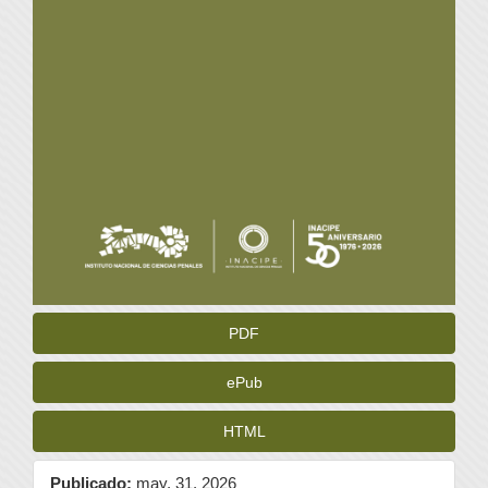
PDF
ePub
HTML
Publicado:
may. 31, 2026