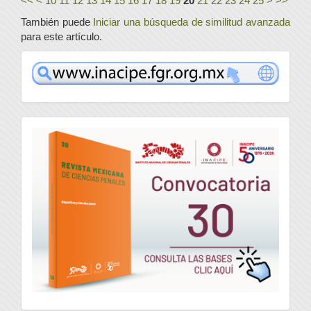
<<
<
10
11
12
13
14
15
16
17
18
19
20
21
22
23
24
25
>
>>
También puede
Iniciar una búsqueda de similitud avanzada
para este artículo.
www
convocatoria