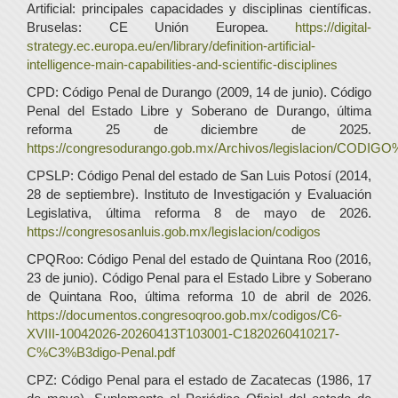
Artificial: principales capacidades y disciplinas científicas.
Bruselas: CE Unión Europea.
https://digital-
strategy.ec.europa.eu/en/library/definition-artificial-
intelligence-main-capabilities-and-scientific-disciplines
CPD: Código Penal de Durango (2009, 14 de junio). Código
Penal del Estado Libre y Soberano de Durango, última
reforma 25 de diciembre de 2025.
https://congresodurango.gob.mx/Archivos/legislacion/COD
CPSLP: Código Penal del estado de San Luis Potosí (2014,
28 de septiembre). Instituto de Investigación y Evaluación
Legislativa, última reforma 8 de mayo de 2026.
https://congresosanluis.gob.mx/legislacion/codigos
CPQRoo: Código Penal del estado de Quintana Roo (2016,
23 de junio). Código Penal para el Estado Libre y Soberano
de Quintana Roo, última reforma 10 de abril de 2026.
https://documentos.congresoqroo.gob.mx/codigos/C6-
XVIII-10042026-20260413T103001-C1820260410217-
C%C3%B3digo-Penal.pdf
CPZ: Código Penal para el estado de Zacatecas (1986, 17