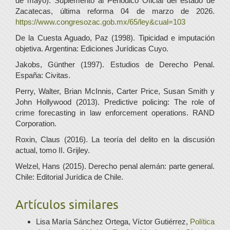
de mayo). Suplemento al Periódico Oficial del estado de
Zacatecas, última reforma 04 de marzo de 2026.
https://www.congresozac.gob.mx/65/ley&cual=103
De la Cuesta Aguado, Paz (1998). Tipicidad e imputación
objetiva. Argentina: Ediciones Jurídicas Cuyo.
Jakobs, Günther (1997). Estudios de Derecho Penal.
España: Civitas.
Perry, Walter, Brian McInnis, Carter Price, Susan Smith y
John Hollywood (2013). Predictive policing: The role of
crime forecasting in law enforcement operations. RAND
Corporation.
Roxin, Claus (2016). La teoría del delito en la discusión
actual, tomo II. Grijley.
Welzel, Hans (2015). Derecho penal alemán: parte general.
Chile: Editorial Jurídica de Chile.
Artículos similares
Lisa María Sánchez Ortega, Víctor Gutiérrez,
Política