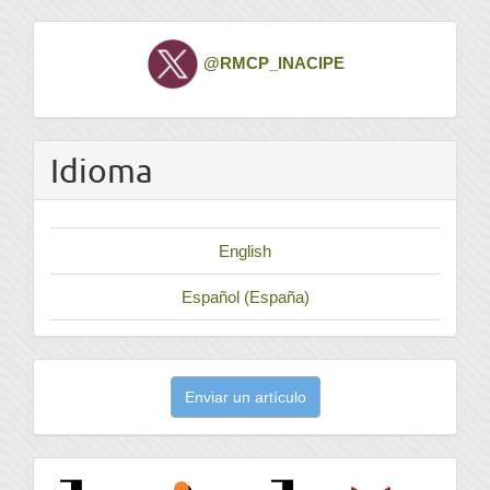
Twitter
@RMCP_INACIPE
Idioma
English
Español (España)
Enviar
Enviar un artículo
un
artículo
latindex