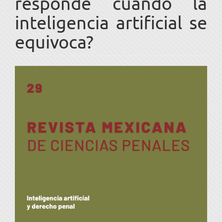
responde cuando la
inteligencia artificial se
equivoca?
Barra
lateral
del
artículo