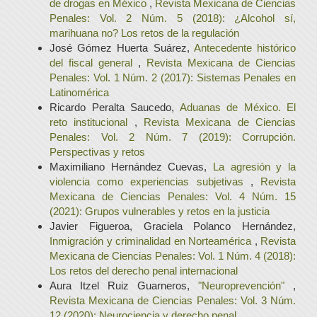
de drogas en México
,
Revista Mexicana de Ciencias
Penales: Vol. 2 Núm. 5 (2018): ¿Alcohol sí,
marihuana no? Los retos de la regulación
José Gómez Huerta Suárez,
Antecedente histórico
del fiscal general
,
Revista Mexicana de Ciencias
Penales: Vol. 1 Núm. 2 (2017): Sistemas Penales en
Latinomérica
Ricardo Peralta Saucedo,
Aduanas de México. El
reto institucional
,
Revista Mexicana de Ciencias
Penales: Vol. 2 Núm. 7 (2019): Corrupción.
Perspectivas y retos
Maximiliano Hernández Cuevas,
La agresión y la
violencia como experiencias subjetivas
,
Revista
Mexicana de Ciencias Penales: Vol. 4 Núm. 15
(2021): Grupos vulnerables y retos en la justicia
Javier Figueroa, Graciela Polanco Hernández,
Inmigración y criminalidad en Norteamérica
,
Revista
Mexicana de Ciencias Penales: Vol. 1 Núm. 4 (2018):
Los retos del derecho penal internacional
Aura Itzel Ruiz Guarneros,
"Neuroprevención"
,
Revista Mexicana de Ciencias Penales: Vol. 3 Núm.
12 (2020): Neurociencia y derecho penal