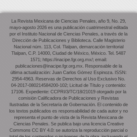
La Revista Mexicana de Ciencias Penales, año 9, No. 29,
mayo-agosto 2026 es una publicación cuatrimestral editada
por el Instituto Nacional de Ciencias Penales, a través de la
Dirección de Publicaciones y Biblioteca. Calle Magisterio
Nacional núm. 113, Col. Tlalpan, demarcación territorial
Tlalpan, C.P. 14000, Ciudad de México, México. Tel. 5487
1571; https://inacipe.fgr.org.mx/; email:
publicaciones@inacipe.fgr.org.mx. Responsable de la
última actualización: Juan Carlos Gómez Espinoza. ISSN:
2954-4963. Reservas de Derechos al Uso Exclusivo No.
04-2017-080214584200-102; Licitud de Título y contenido:
17106. Expediente: CCPRI/3/TC/18/21019 otorgado por la
comisión Calificadora de Publicaciones y Revistas
Ilustradas de la Secretaría de Gobernación. El contenido de
los textos publicados es responsabilidad de cada autor y no
representa el punto de vista de la Revista Mexicana de
Ciencias Penales. Se publica bajo una licencia Creative
Commons CC BY 4.0: se autoriza la reproducción parcial o
total de los contenidos o imágenes de la obra, incluyendo el