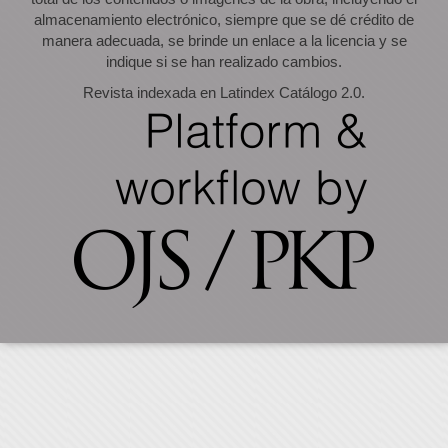
almacenamiento electrónico, siempre que se dé crédito de
manera adecuada, se brinde un enlace a la licencia y se
indique si se han realizado cambios.
Revista indexada en Latindex Catálogo 2.0.