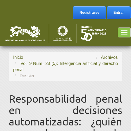
Navegación
principal
Registrarse
Entrar
Contenido
principal
Barra
Tog
lateral
nav
Inicio
Archivos
Vol. 9 Núm. 29 (9): Inteligencia artificial y derecho
penal
Dossier
Responsabilidad penal
en decisiones
automatizadas: ¿quién