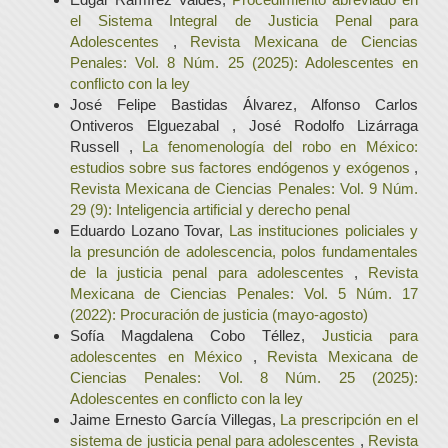
el Sistema Integral de Justicia Penal para
Adolescentes
,
Revista Mexicana de Ciencias
Penales: Vol. 8 Núm. 25 (2025): Adolescentes en
conflicto con la ley
José Felipe Bastidas Álvarez, Alfonso Carlos
Ontiveros Elguezabal , José Rodolfo Lizárraga
Russell ,
La fenomenología del robo en México:
estudios sobre sus factores endógenos y exógenos
,
Revista Mexicana de Ciencias Penales: Vol. 9 Núm.
29 (9): Inteligencia artificial y derecho penal
Eduardo Lozano Tovar,
Las instituciones policiales y
la presunción de adolescencia, polos fundamentales
de la justicia penal para adolescentes
,
Revista
Mexicana de Ciencias Penales: Vol. 5 Núm. 17
(2022): Procuración de justicia (mayo-agosto)
Sofía Magdalena Cobo Téllez,
Justicia para
adolescentes en México
,
Revista Mexicana de
Ciencias Penales: Vol. 8 Núm. 25 (2025):
Adolescentes en conflicto con la ley
Jaime Ernesto García Villegas,
La prescripción en el
sistema de justicia penal para adolescentes
,
Revista