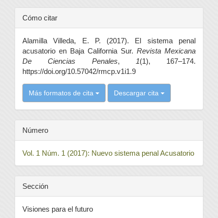
Detalles
Cómo citar
del
Alamilla Villeda, E. P. (2017). El sistema penal
artículo
acusatorio en Baja California Sur.
Revista Mexicana
De Ciencias Penales
,
1
(1), 167–174.
https://doi.org/10.57042/rmcp.v1i1.9
Más formatos de cita
Descargar cita
Número
Vol. 1 Núm. 1 (2017): Nuevo sistema penal Acusatorio
Sección
Visiones para el futuro