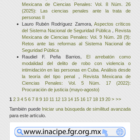
Mexicana de Ciencias Penales: Vol. 8 Núm. 26
(2025): Las ciencias penales ante la trata de
personas II
Lauro Rubén Rodríguez Zamora,
Aspectos críticos
del Sistema Nacional de Seguridad Pública
,
Revista
Mexicana de Ciencias Penales: Vol. 9 Núm. 28 (9):
Retos ante las reformas al Sistema Nacional de
Seguridad Pública
Raudiel F. Peña Barrios,
El arrebatón como
modalidad del delito de robo con violencia o
intimidación en las personas en Cuba. Análisis desde
la teoría del tipo penal
,
Revista Mexicana de
Ciencias Penales: Vol. 5 Núm. 17 (2022):
Procuración de justicia (mayo-agosto)
1
2
3
4
5
6
7
8
9
10
11
12
13
14
15
16
17
18
19
20
>
>>
También puede
Iniciar una búsqueda de similitud avanzada
para este artículo.
www