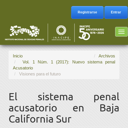
Navegación
principal
Registrarse
Entrar
Contenido
principal
Barra
Tog
lateral
nav
Inicio
Archivos
Vol. 1 Núm. 1 (2017): Nuevo sistema penal
Acusatorio
Visiones para el futuro
El sistema penal
acusatorio en Baja
California Sur