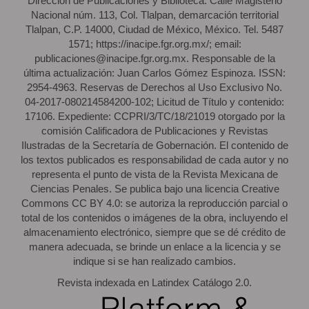
Dirección de Publicaciones y Biblioteca. Calle Magisterio
Nacional núm. 113, Col. Tlalpan, demarcación territorial
Tlalpan, C.P. 14000, Ciudad de México, México. Tel. 5487
1571; https://inacipe.fgr.org.mx/; email:
publicaciones@inacipe.fgr.org.mx. Responsable de la
última actualización: Juan Carlos Gómez Espinoza. ISSN:
2954-4963. Reservas de Derechos al Uso Exclusivo No.
04-2017-080214584200-102; Licitud de Título y contenido:
17106. Expediente: CCPRI/3/TC/18/21019 otorgado por la
comisión Calificadora de Publicaciones y Revistas
Ilustradas de la Secretaría de Gobernación. El contenido de
los textos publicados es responsabilidad de cada autor y no
representa el punto de vista de la Revista Mexicana de
Ciencias Penales. Se publica bajo una licencia Creative
Commons CC BY 4.0: se autoriza la reproducción parcial o
total de los contenidos o imágenes de la obra, incluyendo el
almacenamiento electrónico, siempre que se dé crédito de
manera adecuada, se brinde un enlace a la licencia y se
indique si se han realizado cambios.
Revista indexada en Latindex Catálogo 2.0.