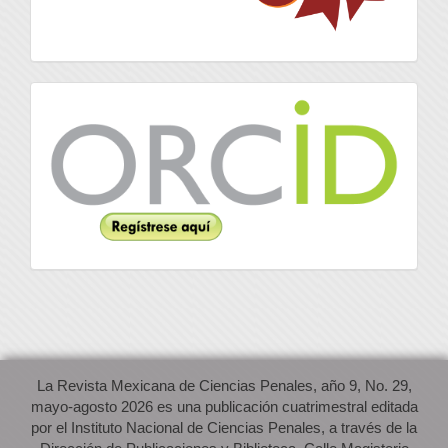
Orcid
La Revista Mexicana de Ciencias Penales, año 9, No. 29,
mayo-agosto 2026 es una publicación cuatrimestral editada
por el Instituto Nacional de Ciencias Penales, a través de la