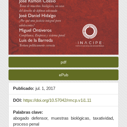
pdf
ePub
Publicado:
jul. 1, 2017
DOI:
https://doi.org/10.57042/rmcp.v1i1.11
Palabras clave:
abogado defensor, muestras biológicas, taxatividad,
proceso penal