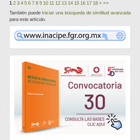
1
2
3
4
5
6
7
8
9
10
11
12
13
14
15
16
17
18
>
>>
También puede
Iniciar una búsqueda de similitud avanzada
para este artículo.
www
convocatoria