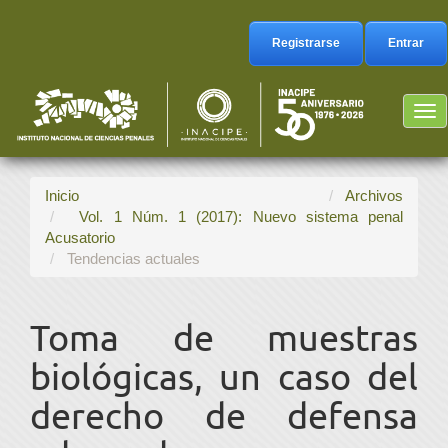
Navegación
principal
Registrarse
Entrar
Contenido
principal
Barra
Tog
lateral
nav
Inicio
Archivos
Vol. 1 Núm. 1 (2017): Nuevo sistema penal
Acusatorio
Tendencias actuales
Toma de muestras
biológicas, un caso del
derecho de defensa