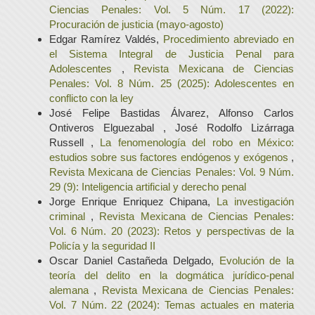
Ciencias Penales: Vol. 5 Núm. 17 (2022):
Procuración de justicia (mayo-agosto)
Edgar Ramírez Valdés,
Procedimiento abreviado en
el Sistema Integral de Justicia Penal para
Adolescentes
,
Revista Mexicana de Ciencias
Penales: Vol. 8 Núm. 25 (2025): Adolescentes en
conflicto con la ley
José Felipe Bastidas Álvarez, Alfonso Carlos
Ontiveros Elguezabal , José Rodolfo Lizárraga
Russell ,
La fenomenología del robo en México:
estudios sobre sus factores endógenos y exógenos
,
Revista Mexicana de Ciencias Penales: Vol. 9 Núm.
29 (9): Inteligencia artificial y derecho penal
Jorge Enrique Enriquez Chipana,
La investigación
criminal
,
Revista Mexicana de Ciencias Penales:
Vol. 6 Núm. 20 (2023): Retos y perspectivas de la
Policía y la seguridad II
Oscar Daniel Castañeda Delgado,
Evolución de la
teoría del delito en la dogmática jurídico-penal
alemana
,
Revista Mexicana de Ciencias Penales:
Vol. 7 Núm. 22 (2024): Temas actuales en materia