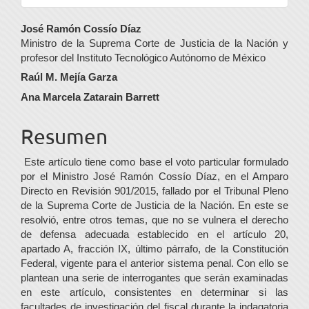
Contenido
José Ramón Cossío Díaz
Ministro de la Suprema Corte de Justicia de la Nación y
principal
profesor del Instituto Tecnológico Autónomo de México
del
Raúl M. Mejía Garza
artículo
Ana Marcela Zatarain Barrett
Resumen
Este artículo tiene como base el voto particular formulado
por el Ministro José Ramón Cossío Díaz, en el Amparo
Directo en Revisión 901/2015, fallado por el Tribunal Pleno
de la Suprema Corte de Justicia de la Nación. En este se
resolvió, entre otros temas, que no se vulnera el derecho
de defensa adecuada establecido en el artículo 20,
apartado A, fracción IX, último párrafo, de la Constitución
Federal, vigente para el anterior sistema penal. Con ello se
plantean una serie de interrogantes que serán examinadas
en este artículo, consistentes en determinar si las
facultades de investigación del fiscal durante la indagatoria