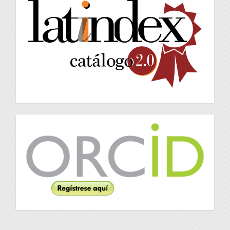
latindex
Orcid