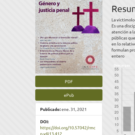
artículo
artíc
Resu
La victimolo
Es una disci
atención a l
públicas que
en lo relativ
formulan pro
entero
Descargas
PDF
ePub
Publicado:
ene. 31, 2021
DOI:
https://doi.org/10.57042/rmc
p.v4i13.412