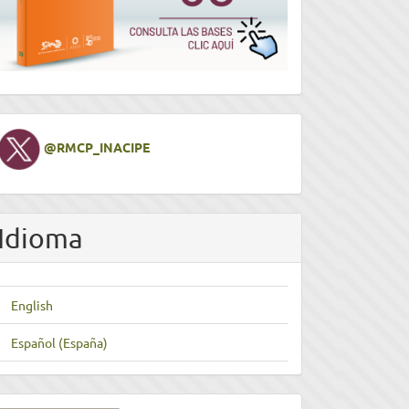
Twitter
@RMCP_INACIPE
Idioma
English
Español (España)
nviar