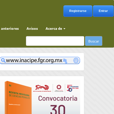
Registrarse
Entrar
anteriores
Avisos
Acerca de
Buscar
www
convocatoria