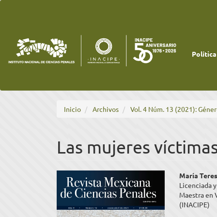
Navegación
principal
Contenido
principal
Barra
lateral
Política
Inicio
Archivos
Vol. 4 Núm. 13 (2021): Género
Las mujeres víctimas
Barra
Cont
María Tere
Licenciada 
lateral
princ
Maestra en V
(INACIPE)
del
del