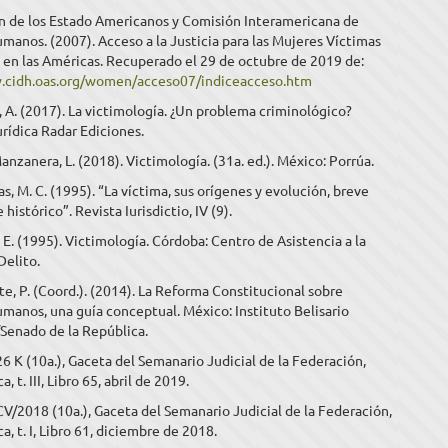
n de los Estado Americanos y Comisión Interamericana de
anos. (2007). Acceso a la Justicia para las Mujeres Víctimas
 en las Américas. Recuperado el 29 de octubre de 2019 de:
.cidh.oas.org/women/acceso07/indiceacceso.htm
, A. (2017). La victimología. ¿Un problema criminológico?
rídica Radar Ediciones.
nzanera, L. (2018). Victimología. (31a. ed.). México: Porrúa.
as, M. C. (1995). “La víctima, sus orígenes y evolución, breve
istórico”. Revista Iurisdictio, IV (9).
, E. (1995). Victimología. Córdoba: Centro de Asistencia a la
Delito.
te, P. (Coord.). (2014). La Reforma Constitucional sobre
anos, una guía conceptual. México: Instituto Belisario
enado de la República.
26 K (10a.), Gaceta del Semanario Judicial de la Federación,
 t. III, Libro 65, abril de 2019.
CV/2018 (10a.), Gaceta del Semanario Judicial de la Federación,
, t. I, Libro 61, diciembre de 2018.