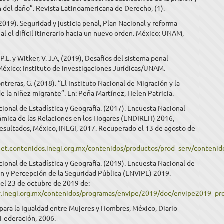
n del daño”. Revista Latinoamericana de Derecho, (1).
 (2019). Seguridad y justicia penal, Plan Nacional y reforma
al el difícil itinerario hacia un nuevo orden. México: UNAM,
P.L. y Witker, V. J.A, (2019), Desafíos del sistema penal
México: Instituto de Investigaciones Jurídicas/UNAM.
ntreras, G. (2018). “El Instituto Nacional de Migración y la
e la niñez migrante”. En: Peña Martínez, Helen Patricia.
cional de Estadística y Geografía. (2017). Encuesta Nacional
ámica de las Relaciones en los Hogares (ENDIREH) 2016,
resultados, México, INEGI, 2017. Recuperado el 13 de agosto de
rnet.contenidos.inegi.org.mx/contenidos/productos/prod_serv/conten
cional de Estadística y Geografía. (2019). Encuesta Nacional de
n y Percepción de la Seguridad Pública (ENVIPE) 2019.
el 23 de octubre de 2019 de:
.inegi.org.mx/contenidos/programas/envipe/2019/doc/envipe2019_pre
para la Igualdad entre Mujeres y Hombres, México, Diario
a Federación, 2006.