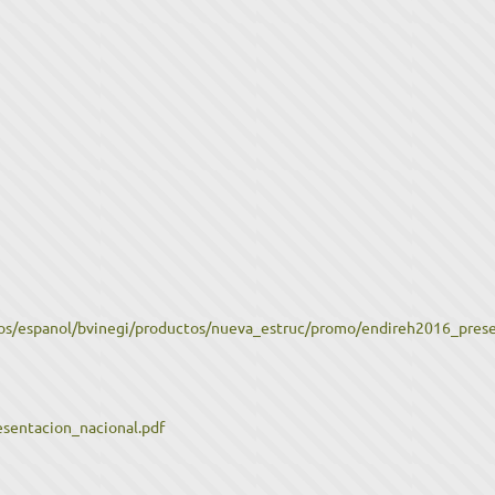
idos/espanol/bvinegi/productos/nueva_estruc/promo/endireh2016_prese
sentacion_nacional.pdf