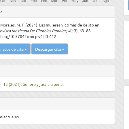
u
les
ar
a
Morales, M. T. (2021). Las mujeres víctimas de delito en
ulo
evista Mexicana De Ciencias Penales
,
4
(13), 63–88.
oi.org/10.57042/rmcp.v4i13.412
matos de cita
Descargar cita
. 13 (2021): Género y justicia penal
s actuales