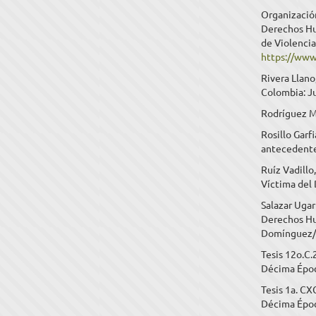
Organizació
Derechos Hum
de Violencia
https://www
Rivera Llano
Colombia: Ju
Rodríguez Ma
Rosillo Garfi
antecedente h
Ruíz Vadillo
Víctima del 
Salazar Ugar
Derechos Hum
Domínguez/S
Tesis 12o.C.
Décima Época,
Tesis 1a. CX
Décima Época