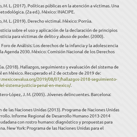
, M. L. (2017). Políticas públicas en la atención a víctimas. Una
todológica. (2a ed.). México: INACIPE.
, M. L. (2019). Derecho victimal. México: Porrúa.
sticia sobre el uso y aplicación de la declaración de principios
usticia para víctimas de delito y abuso de poder. (2000).
Foro de Análisis: Los derechos de la infancia y la adolescencia
 la Agenda 2030. México: Comisión Nacional de los Derechos
a. (2018). Hallazgos, seguimiento y evaluación del sistema de
al en México. Recuperado el 2 de octubre de 2019 de:
.mexicoevalua.org/2019/08/07/hallazgos-2018-seguimiento-
el-sistema-justicia-penal-en-mexico/
.
Otero-López, J. M. (2005). Jóvenes delincuentes. Barcelona:
n de las Naciones Unidas (2013). Programa de Naciones Unidas
arrollo. Informe Regional de Desarrollo Humano 2013-2014
iudadana con rostro humano: diagnóstico y propuestas para
na. New York: Programa de las Naciones Unidas para el