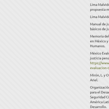
Lima Malvido
propuesta me
Lima Malvido
Manual de ju
básicos de j
Memoria del 
en México y
Humanos.
México Evalú
justicia pen
https://www
evaluacion-d
Mirón, L. y 
Ariel.
Organizació
para el Des
Seguridad C
América Lati
Desarrollo.