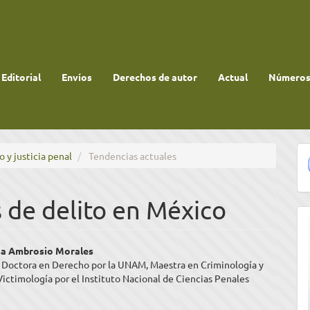
 Editorial
Envíos
Derechos de autor
Actual
Números 
 y justicia penal
Tendencias actuales
 de delito en México
enido
sa Ambrosio Morales
y Doctora en Derecho por la UNAM, Maestra en Criminología y
ipal
ictimología por el Instituto Nacional de Ciencias Penales