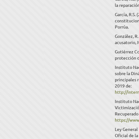
la reparació
García, R.S.
constitucion
Porrúa.
González, R. 
acusatorio, 
Gutiérrez Co
protección d
Instituto Na
sobre la Din
principales 
2019 de:
http://inte
Instituto Na
Victimizació
Recuperado 
https://www
Ley General 
Oficial de l