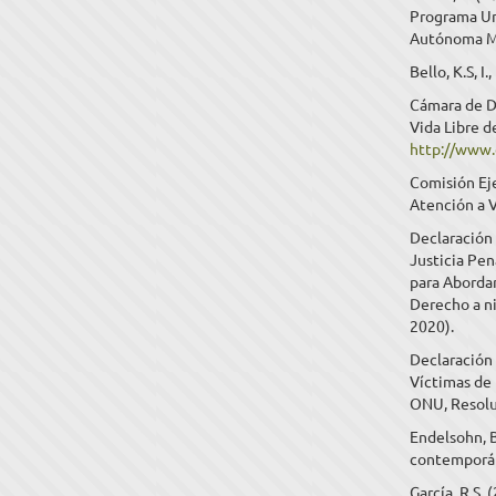
Programa Un
Autónoma M
Bello, K.S, I
Cámara de Di
Vida Libre d
http://www.
Comisión Eje
Atención a V
Declaración 
Justicia Pe
para Aborda
Derecho a ni
2020).
Declaración 
Víctimas de
ONU, Resolu
Endelsohn, B
contemporáne
García, R.S. 