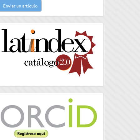
Enviar un artículo
n
rtículo
latindex
Orcid