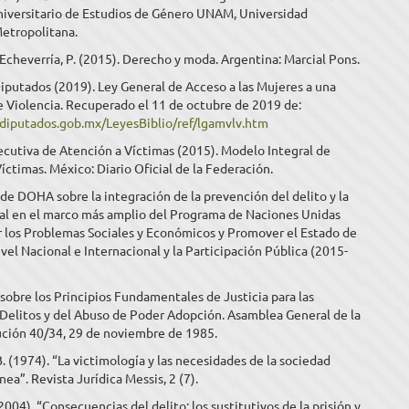
iversitario de Estudios de Género UNAM, Universidad
etropolitana.
., Echeverría, P. (2015). Derecho y moda. Argentina: Marcial Pons.
putados (2019). Ley General de Acceso a las Mujeres a una
e Violencia. Recuperado el 11 de octubre de 2019 de:
diputados.gob.mx/LeyesBiblio/ref/lgamvlv.htm
cutiva de Atención a Víctimas (2015). Modelo Integral de
íctimas. México: Diario Oficial de la Federación.
de DOHA sobre la integración de la prevención del delito y la
nal en el marco más amplio del Programa de Naciones Unidas
r los Problemas Sociales y Económicos y Promover el Estado de
vel Nacional e Internacional y la Participación Pública (2015-
sobre los Principios Fundamentales de Justicia para las
 Delitos y del Abuso de Poder Adopción. Asamblea General de la
ción 40/34, 29 de noviembre de 1985.
. (1974). “La victimología y las necesidades de la sociedad
a”. Revista Jurídica Messis, 2 (7).
(2004). “Consecuencias del delito: los sustitutivos de la prisión y