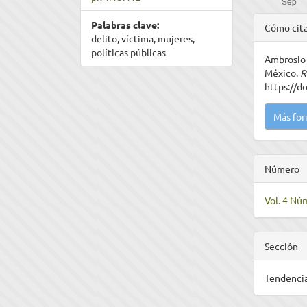
Detal
Palabras clave:
Cómo cit
delito, víctima, mujeres,
del
políticas públicas
Ambrosio 
artíc
México.
R
https://d
Más for
Número
Vol. 4 Núm
Sección
Tendencia