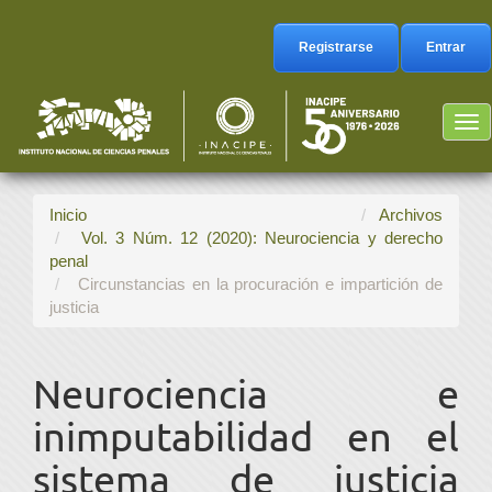
Navegación
principal
Registrarse
Entrar
Contenido
principal
Barra
Tog
lateral
nav
Inicio
Archivos
Vol. 3 Núm. 12 (2020): Neurociencia y derecho
penal
Circunstancias en la procuración e impartición de
justicia
Neurociencia e
inimputabilidad en el
sistema de justicia