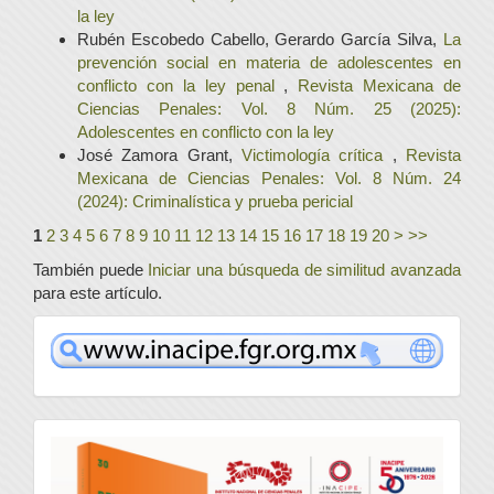
la ley
Rubén Escobedo Cabello, Gerardo García Silva,
La
prevención social en materia de adolescentes en
conflicto con la ley penal
,
Revista Mexicana de
Ciencias Penales: Vol. 8 Núm. 25 (2025):
Adolescentes en conflicto con la ley
José Zamora Grant,
Victimología crítica
,
Revista
Mexicana de Ciencias Penales: Vol. 8 Núm. 24
(2024): Criminalística y prueba pericial
1
2
3
4
5
6
7
8
9
10
11
12
13
14
15
16
17
18
19
20
>
>>
También puede
Iniciar una búsqueda de similitud avanzada
para este artículo.
www
convocatoria