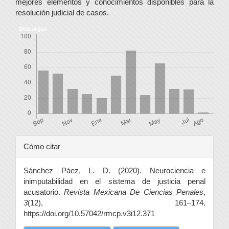
mejores elementos y conocimientos disponibles para la
resolución judicial de casos.
Descargas
Detalles
Cómo citar
del
Sánchez Páez, L. D. (2020). Neurociencia e
artículo
inimputabilidad en el sistema de justicia penal
acusatorio.
Revista Mexicana De Ciencias Penales
,
3
(12), 161–174.
https://doi.org/10.57042/rmcp.v3i12.371