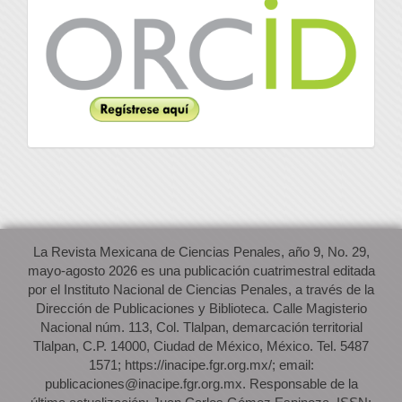
Orcid
La Revista Mexicana de Ciencias Penales, año 9, No. 29,
mayo-agosto 2026 es una publicación cuatrimestral editada
por el Instituto Nacional de Ciencias Penales, a través de la
Dirección de Publicaciones y Biblioteca. Calle Magisterio
Nacional núm. 113, Col. Tlalpan, demarcación territorial
Tlalpan, C.P. 14000, Ciudad de México, México. Tel. 5487
1571; https://inacipe.fgr.org.mx/; email:
publicaciones@inacipe.fgr.org.mx. Responsable de la