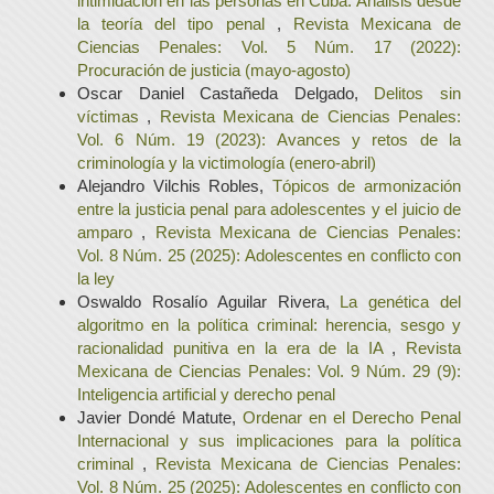
intimidación en las personas en Cuba. Análisis desde
la teoría del tipo penal
,
Revista Mexicana de
Ciencias Penales: Vol. 5 Núm. 17 (2022):
Procuración de justicia (mayo-agosto)
Oscar Daniel Castañeda Delgado,
Delitos sin
víctimas
,
Revista Mexicana de Ciencias Penales:
Vol. 6 Núm. 19 (2023): Avances y retos de la
criminología y la victimología (enero-abril)
Alejandro Vilchis Robles,
Tópicos de armonización
entre la justicia penal para adolescentes y el juicio de
amparo
,
Revista Mexicana de Ciencias Penales:
Vol. 8 Núm. 25 (2025): Adolescentes en conflicto con
la ley
Oswaldo Rosalío Aguilar Rivera,
La genética del
algoritmo en la política criminal: herencia, sesgo y
racionalidad punitiva en la era de la IA
,
Revista
Mexicana de Ciencias Penales: Vol. 9 Núm. 29 (9):
Inteligencia artificial y derecho penal
Javier Dondé Matute,
Ordenar en el Derecho Penal
Internacional y sus implicaciones para la política
criminal
,
Revista Mexicana de Ciencias Penales:
Vol. 8 Núm. 25 (2025): Adolescentes en conflicto con