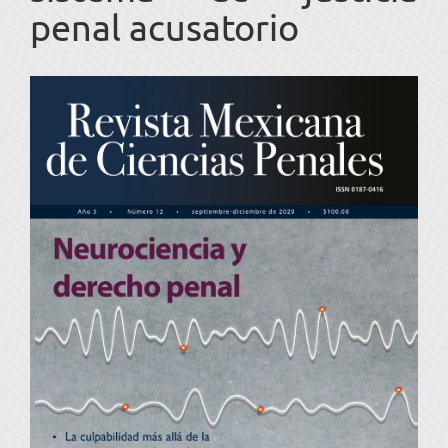
penal acusatorio
Barra
lateral
del
artículo