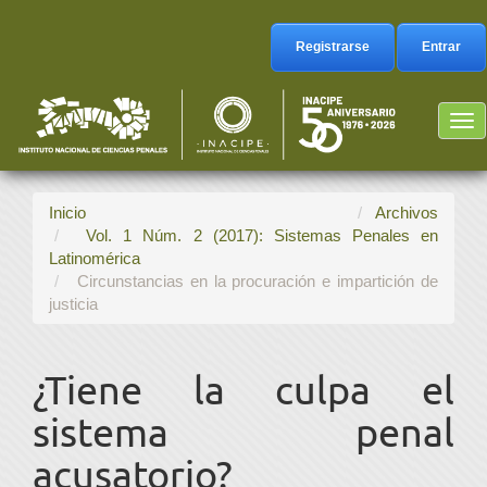
Navegación
principal
Registrarse
Entrar
Contenido
principal
Barra
Tog
lateral
nav
Inicio
Archivos
Vol. 1 Núm. 2 (2017): Sistemas Penales en
Latinomérica
Circunstancias en la procuración e impartición de
justicia
¿Tiene la culpa el
sistema penal
acusatorio?