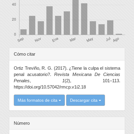
Detalles
Cómo citar
del
Ortiz Treviño, R. G. (2017). ¿Tiene la culpa el sistema
artículo
penal acusatorio?.
Revista Mexicana De Ciencias
Penales
,
1
(2), 101–113.
https://doi.org/10.57042/rmcp.v1i2.18
Más formatos de cita
Descargar cita
Número