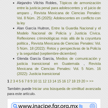
Alejandro Vilchis Robles,
Tópicos de armonización
entre la justicia penal para adolescentes y el juicio de
amparo
,
Revista Mexicana de Ciencias Penales:
Vol. 8 Núm. 25 (2025): Adolescentes en conflicto con
la ley
Alan García Huitron,
Entre la Guardia Nacional y el
Modelo Nacional de Policía y Justicia Cívica.
Reflexiones criminológicas más allá de la coyuntura
política
,
Revista Mexicana de Ciencias Penales: Vol.
5 Núm. 18 (2022): Retos y perspectivas de la Policía
y la seguridad (septiembre-diciembre)
Glenda García García,
Medios de comunicación y
justicia transicional en Guatemala
,
Revista
Mexicana de Ciencias Penales: Vol. 5 Núm. 16
(2022): Justicia transicional
1
2
3
4
5
6
7
8
9
10
11
12
13
14
15
16
17
18
19
20
>
>>
También puede
Iniciar una búsqueda de similitud avanzada
para este artículo.
www