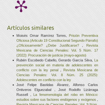
Artículos similares
Moisés Omar Ramírez Torres,
Prisión Preventiva
Oficiosa (Articulo 19 Constitucional Segundo Párrafo)
¿Oficiosamente? ¿Debe Justificarse?
,
Revista
Mexicana de Ciencias Penales: Vol. 5 Núm. 17
(2022): Procuración de justicia (mayo-agosto)
Rubén Escobedo Cabello, Gerardo García Silva,
La
prevención social en materia de adolescentes en
conflicto con la ley penal
,
Revista Mexicana de
Ciencias Penales: Vol. 8 Núm. 25 (2025):
Adolescentes en conflicto con la ley
José Felipe Bastidas Álvarez, Alfonso Carlos
Ontiveros Elguezabal , José Rodolfo Lizárraga
Russell ,
La fenomenología del robo en México:
estudios sobre sus factores endógenos y exógenos
,
Revista Mexicana de Ciencias Penales: Vol. 9 Núm.