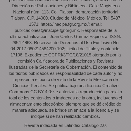
Dirección de Publicaciones y Biblioteca. Calle Magisterio
Nacional núm. 113, Col. Tlalpan, demarcación territorial
Tlalpan, C.P. 14000, Ciudad de México, México. Tel. 5487
1571; https://inacipe.fgr.org.mx/; email:
publicaciones@inacipe.fgr.org.mx. Responsable de la
última actualización: Juan Carlos Gómez Espinoza. ISSN:
2954-4963. Reservas de Derechos al Uso Exclusivo No.
04-2017-080214584200-102; Licitud de Título y contenido:
17106. Expediente: CCPRI/3/TC/18/21019 otorgado por la
comisión Calificadora de Publicaciones y Revistas
Ilustradas de la Secretaría de Gobernación. El contenido de
los textos publicados es responsabilidad de cada autor y no
representa el punto de vista de la Revista Mexicana de
Ciencias Penales. Se publica bajo una licencia Creative
Commons CC BY 4.0: se autoriza la reproducción parcial o
total de los contenidos o imágenes de la obra, incluyendo el
almacenamiento electrónico, siempre que se dé crédito de
manera adecuada, se brinde un enlace a la licencia y se
indique si se han realizado cambios.
Revista indexada en Latindex Catálogo 2.0.