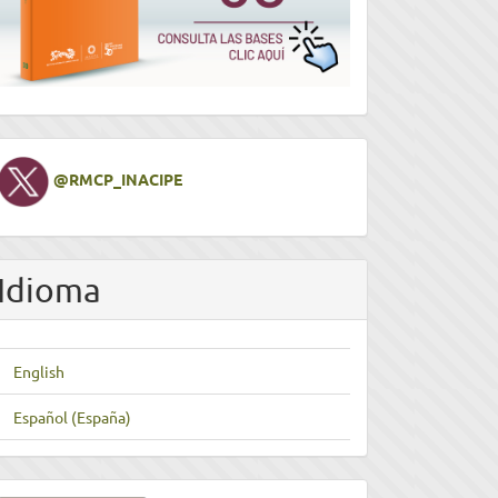
Twitter
@RMCP_INACIPE
Idioma
English
Español (España)
nviar