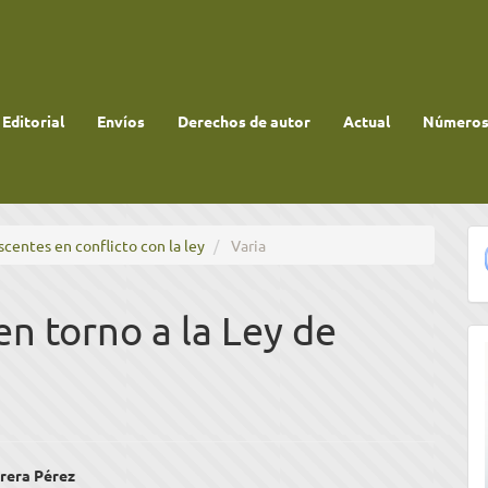
 Editorial
Envíos
Derechos de autor
Actual
Números 
scentes en conflicto con la ley
Varia
en torno a la Ley de
enido
rera Pérez