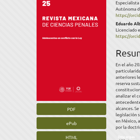
Especialista
lateral
princ
Autónoma de
https://orc
del
del
Eduardo Al
artículo
artíc
Licenciado 
https://orc
Resu
En el año 2
particulari
anteriores l
reserva sust
constitucion
analizar el 
antecedentes
alcances. Se
PDF
legislación 
en México, a
ePub
por la doctri
Descargas
HTML