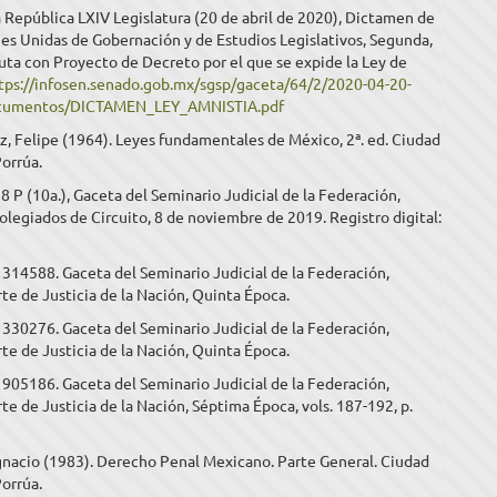
 República LXIV Legislatura (20 de abril de 2020), Dictamen de
es Unidas de Gobernación y de Estudios Legislativos, Segunda,
uta con Proyecto de Decreto por el que se expide la Ley de
tps://infosen.senado.gob.mx/sgsp/gaceta/64/2/2020-04-20-
ocumentos/DICTAMEN_LEY_AMNISTIA.pdf
, Felipe (1964). Leyes fundamentales de México, 2ª. ed. Ciudad
orrúa.
.28 P (10a.), Gaceta del Seminario Judicial de la Federación,
olegiados de Circuito, 8 de noviembre de 2019. Registro digital:
a 314588. Gaceta del Seminario Judicial de la Federación,
e de Justicia de la Nación, Quinta Época.
a 330276. Gaceta del Seminario Judicial de la Federación,
e de Justicia de la Nación, Quinta Época.
a 905186. Gaceta del Seminario Judicial de la Federación,
e de Justicia de la Nación, Séptima Época, vols. 187-192, p.
Ignacio (1983). Derecho Penal Mexicano. Parte General. Ciudad
orrúa.