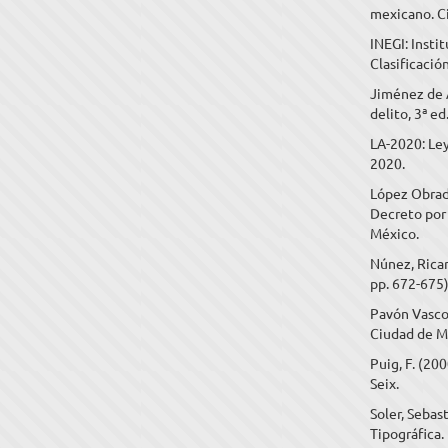
mexicano. C
INEGI: Insti
Clasificació
Jiménez de A
delito, 3ª e
LA-2020: Ley
2020.
López Obrado
Decreto por 
México.
Núnez, Ricar
pp. 672-675),
Pavón Vasco
Ciudad de M
Puig, F. (20
Seix.
Soler, Sebas
Tipográfica.