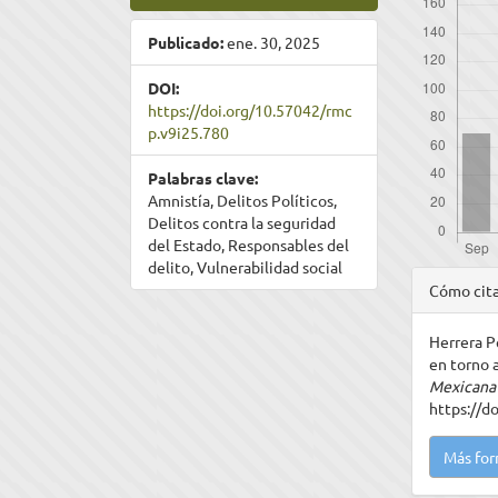
Publicado:
ene. 30, 2025
DOI:
https://doi.org/10.57042/rmc
p.v9i25.780
Palabras clave:
Amnistía, Delitos Políticos,
Delitos contra la seguridad
del Estado, Responsables del
delito, Vulnerabilidad social
Detal
Cómo cit
del
Herrera Pé
artíc
en torno a
Mexicana 
https://d
Más for