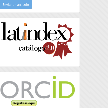
Enviar un artículo
n
rtículo
latindex
Orcid