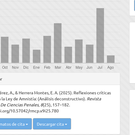
u
a
les
ar
rez, A., & Herrera Montes, E. A. (2025). Reflexiones críticas
ulo
 la Ley de Amnistía: (Análisis deconstructivo).
Revista
De Ciencias Penales
,
8
(25), 157–182.
oi.org/10.57042/rmcp.v9i25.780
matos de cita
Descargar cita