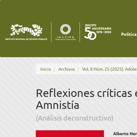
Navegación
principal
Contenido
principal
Barra
lateral
Política
Inicio
Archivos
Vol. 8 Núm. 25 (2025): Adole
Reflexiones críticas 
Amnistía
(Análisis deconstructivo)
Barra
Cont
Alberto Her