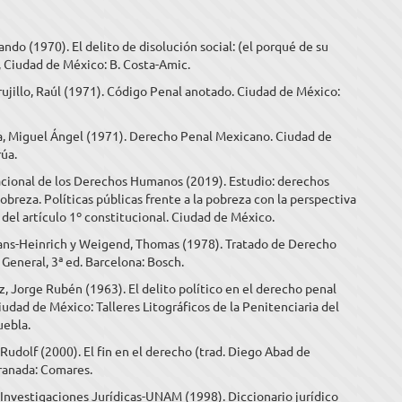
ando (1970). El delito de disolución social: (el porqué de su
 Ciudad de México: B. Costa-Amic.
rujillo, Raúl (1971). Código Penal anotado. Ciudad de México:
ra, Miguel Ángel (1971). Derecho Penal Mexicano. Ciudad de
úa.
cional de los Derechos Humanos (2019). Estudio: derechos
breza. Políticas públicas frente a la pobreza con la perspectiva
del artículo 1º constitucional. Ciudad de México.
ans-Heinrich y Weigend, Thomas (1978). Tratado de Derecho
 General, 3ª ed. Barcelona: Bosch.
, Jorge Rubén (1963). El delito político en el derecho penal
udad de México: Talleres Litográficos de la Penitenciaria del
uebla.
 Rudolf (2000). El fin en el derecho (trad. Diego Abad de
Granada: Comares.
 Investigaciones Jurídicas-UNAM (1998). Diccionario jurídico