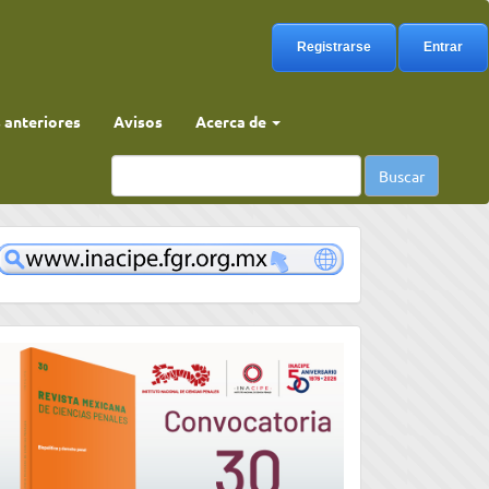
Registrarse
Entrar
anteriores
Avisos
Acerca de
Buscar
www
convocatoria