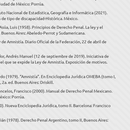
iudad de México: Porrúa.
tuto Nacional de Estadística, Geografía e Informática (2021).
n de tipo de discapacidad-Histórica. México.
súa, Luis (1958). Principios de Derecho Penal. La ley y el
d. Buenos Aires: Abeledo-Perrot y Sudamericana.
 de Amnistía. Diario Oficial de la Federación, 22 de abril de
r, Andrés Manuel (12 de septiembre de 2019). Iniciativa de
el que se expide la Ley de Amnistía. Exposición de motivos.
do (1979). “Amnistía”. En Enciclopedia Jurídica OMEBA (tomo I,
 2a. ed. Buenos Aires: Driskill.
ncelos, Francisco (2000). Manual de Derecho Penal Mexicano.
éxico: Porrúa.
00). Nueva Enciclopedia Jurídica, tomo II. Barcelona: Francisco
tián (1978). Derecho Penal Argentino, tomo II, Buenos Aires: