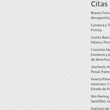
Citas
Brauer, Fern
derogación),
Carrancá y T
Porrúa.
Cortés Ibar
México: Porr
Comisión Na
humanos y po
de derechos 
Jescheck, H
Penal. Parte
Huerta Pérez
mexicano. Ci
Estado de P
Von Ihering,
Santillán). 
Instituto de