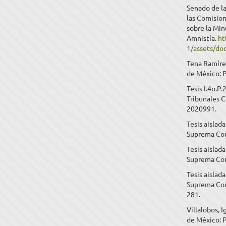
Senado de la
las Comision
sobre la Min
Amnistía.
ht
1/assets/d
Tena Ramírez
de México: P
Tesis I.4o.P
Tribunales C
2020991.
Tesis aislad
Suprema Cort
Tesis aislad
Suprema Cort
Tesis aislad
Suprema Cort
281.
Villalobos, 
de México: P