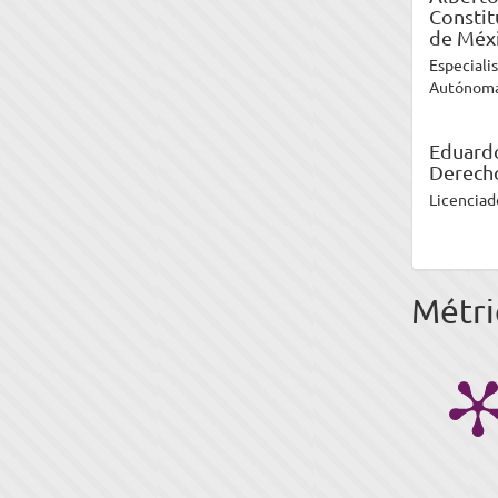
Constit
de Méxi
Especiali
Autónoma 
Eduard
Derecho
Licenciad
Métri