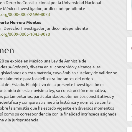
 en Derecho Constitucional por la Universidad Nacional
ipal
 México. Investigador jurídico independiente
id.org/0000-0002-2696-8023
berto Herrera Montes
ulo
en Derecho. Investigador jurídico independiente
id.org/0009-0005-1043-9070
men
020 se expide en México una Ley de Amnistía de
dades
sui géneris
, diversa en su contenido y alcance a las
egislaciones en esta materia, cuyo ámbito tutelar y de validez se
ancialmente para los delitos vulnerantes del orden
al del Estado. El objetivo de la presente investigación es
contenido de esta novísima ley, su construcción normativa,
 parlamentarios, particularidades, elementos constitutivos y
 identifica y compara su simetría histórica y normativa con la
sobre la amnistía que ha estado vigente en diversos momentos
sí como su correspondencia con la finalidad intrínseca asignada
na y la jurisprudencia.
E