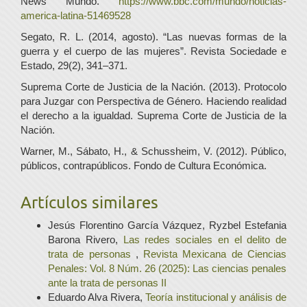
News Mundo.
https://www.bbc.com/mundo/noticias-
america-latina-51469528
Segato, R. L. (2014, agosto). “Las nuevas formas de la
guerra y el cuerpo de las mujeres”. Revista Sociedade e
Estado, 29(2), 341–371.
Suprema Corte de Justicia de la Nación. (2013). Protocolo
para Juzgar con Perspectiva de Género. Haciendo realidad
el derecho a la igualdad. Suprema Corte de Justicia de la
Nación.
Warner, M., Sábato, H., & Schussheim, V. (2012). Público,
públicos, contrapúblicos. Fondo de Cultura Económica.
Artículos similares
Jesús Florentino García Vázquez, Ryzbel Estefania
Barona Rivero,
Las redes sociales en el delito de
trata de personas
,
Revista Mexicana de Ciencias
Penales: Vol. 8 Núm. 26 (2025): Las ciencias penales
ante la trata de personas II
Eduardo Alva Rivera,
Teoría institucional y análisis de