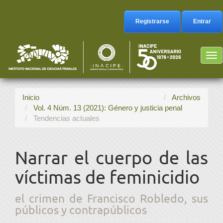
Navegación
principal
Registrarse
Entrar
Contenido
principal
Barra
Tog
lateral
nav
Inicio
Archivos
Vol. 4 Núm. 13 (2021): Género y justicia penal
Tendencias actuales
Narrar el cuerpo de las
víctimas de feminicidio
el crimen de Francisco Robledo, sus
públicos y contrapúblicos