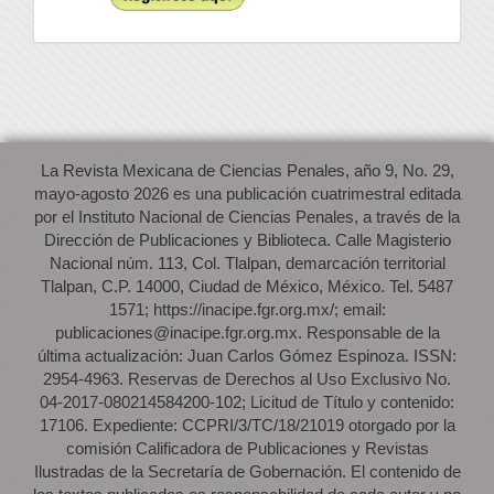
La Revista Mexicana de Ciencias Penales, año 9, No. 29,
mayo-agosto 2026 es una publicación cuatrimestral editada
por el Instituto Nacional de Ciencias Penales, a través de la
Dirección de Publicaciones y Biblioteca. Calle Magisterio
Nacional núm. 113, Col. Tlalpan, demarcación territorial
Tlalpan, C.P. 14000, Ciudad de México, México. Tel. 5487
1571; https://inacipe.fgr.org.mx/; email:
publicaciones@inacipe.fgr.org.mx. Responsable de la
última actualización: Juan Carlos Gómez Espinoza. ISSN:
2954-4963. Reservas de Derechos al Uso Exclusivo No.
04-2017-080214584200-102; Licitud de Título y contenido:
17106. Expediente: CCPRI/3/TC/18/21019 otorgado por la
comisión Calificadora de Publicaciones y Revistas
Ilustradas de la Secretaría de Gobernación. El contenido de