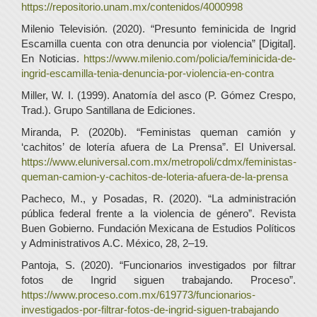
https://repositorio.unam.mx/contenidos/4000998
Milenio Televisión. (2020). “Presunto feminicida de Ingrid
Escamilla cuenta con otra denuncia por violencia” [Digital].
En Noticias.
https://www.milenio.com/policia/feminicida-de-
ingrid-escamilla-tenia-denuncia-por-violencia-en-contra
Miller, W. I. (1999). Anatomía del asco (P. Gómez Crespo,
Trad.). Grupo Santillana de Ediciones.
Miranda, P. (2020b). “Feministas queman camión y
‘cachitos’ de lotería afuera de La Prensa”. El Universal.
https://www.eluniversal.com.mx/metropoli/cdmx/feministas-
queman-camion-y-cachitos-de-loteria-afuera-de-la-prensa
Pacheco, M., y Posadas, R. (2020). “La administración
pública federal frente a la violencia de género”. Revista
Buen Gobierno. Fundación Mexicana de Estudios Políticos
y Administrativos A.C. México, 28, 2–19.
Pantoja, S. (2020). “Funcionarios investigados por filtrar
fotos de Ingrid siguen trabajando. Proceso”.
https://www.proceso.com.mx/619773/funcionarios-
investigados-por-filtrar-fotos-de-ingrid-siguen-trabajando