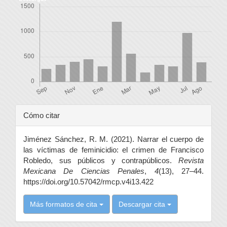
Detalles
Cómo citar
del
Jiménez Sánchez, R. M. (2021). Narrar el cuerpo de
artículo
las víctimas de feminicidio: el crimen de Francisco
Robledo, sus públicos y contrapúblicos.
Revista
Mexicana De Ciencias Penales
,
4
(13), 27–44.
https://doi.org/10.57042/rmcp.v4i13.422
Más formatos de cita
Descargar cita