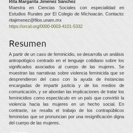
Contenido
Rita Margarita Jiménez Sánchez
Maestra en Ciencias Sociales con especialidad en
principal
Estudios Rurales por El Colegio de Michoacán. Contacto:
del
ritajimenez@filos.unam.mx
https://orcid.org/0000-0003-4101-5332
artículo
Resumen
A partir de un caso de feminicidio, se desarrolla un análisis
antropológico centrado en el lenguaje cotidiano sobre los
significados asociados al cuerpo de las mujeres. Se
muestran las narrativas sobre violencia feminicida que se
desprendieron del caso con la ayuda de instancias
encargadas de impartir justicia y de los medios de
comunicación, y se abordan las implicaciones de tratar los
feminicidios como espectáculo en un país que convirtió la
violencia hacia las mujeres en un hecho social. En
contraste, se resalta el trabajo de los contrapúblicos
feministas que se pronuncian por una resignificación digna
del cuerpo de las mujeres.
Descargas