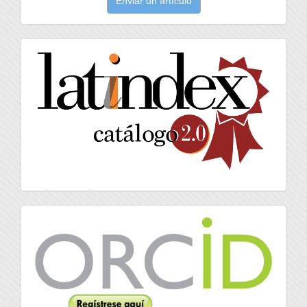
Enviar un artículo
un
artículo
latindex
Orcid