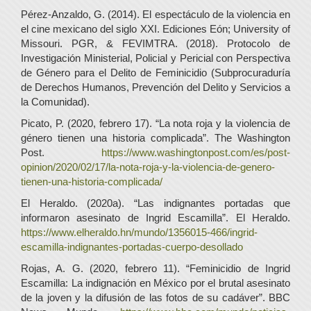
Pérez-Anzaldo, G. (2014). El espectáculo de la violencia en
el cine mexicano del siglo XXI. Ediciones Eón; University of
Missouri. PGR, & FEVIMTRA. (2018). Protocolo de
Investigación Ministerial, Policial y Pericial con Perspectiva
de Género para el Delito de Feminicidio (Subprocuraduría
de Derechos Humanos, Prevención del Delito y Servicios a
la Comunidad).
Picato, P. (2020, febrero 17). “La nota roja y la violencia de
género tienen una historia complicada”. The Washington
Post.
https://www.washingtonpost.com/es/post-
opinion/2020/02/17/la-nota-roja-y-la-violencia-de-genero-
tienen-una-historia-complicada/
El Heraldo. (2020a). “Las indignantes portadas que
informaron asesinato de Ingrid Escamilla”. El Heraldo.
https://www.elheraldo.hn/mundo/1356015-466/ingrid-
escamilla-indignantes-portadas-cuerpo-desollado
Rojas, A. G. (2020, febrero 11). “Feminicidio de Ingrid
Escamilla: La indignación en México por el brutal asesinato
de la joven y la difusión de las fotos de su cadáver”. BBC