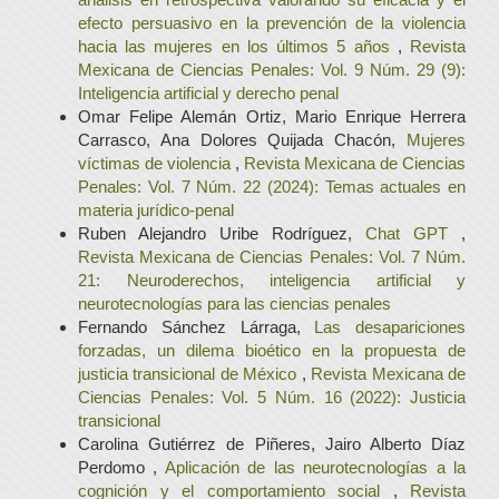
efecto persuasivo en la prevención de la violencia
hacia las mujeres en los últimos 5 años
,
Revista
Mexicana de Ciencias Penales: Vol. 9 Núm. 29 (9):
Inteligencia artificial y derecho penal
Omar Felipe Alemán Ortiz, Mario Enrique Herrera
Carrasco, Ana Dolores Quijada Chacón,
Mujeres
víctimas de violencia
,
Revista Mexicana de Ciencias
Penales: Vol. 7 Núm. 22 (2024): Temas actuales en
materia jurídico-penal
Ruben Alejandro Uribe Rodríguez,
Chat GPT
,
Revista Mexicana de Ciencias Penales: Vol. 7 Núm.
21: Neuroderechos, inteligencia artificial y
neurotecnologías para las ciencias penales
Fernando Sánchez Lárraga,
Las desapariciones
forzadas, un dilema bioético en la propuesta de
justicia transicional de México
,
Revista Mexicana de
Ciencias Penales: Vol. 5 Núm. 16 (2022): Justicia
transicional
Carolina Gutiérrez de Piñeres, Jairo Alberto Díaz
Perdomo ,
Aplicación de las neurotecnologías a la
cognición y el comportamiento social
,
Revista