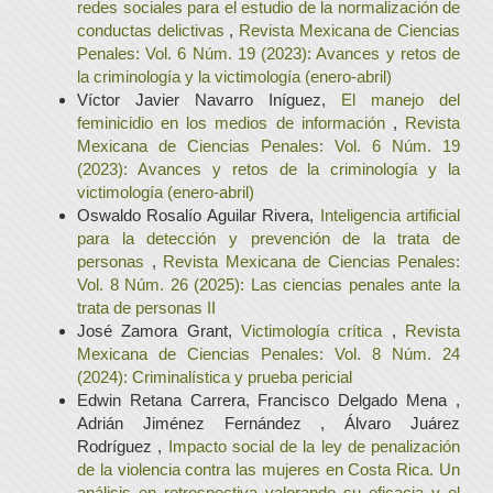
redes sociales para el estudio de la normalización de
conductas delictivas
,
Revista Mexicana de Ciencias
Penales: Vol. 6 Núm. 19 (2023): Avances y retos de
la criminología y la victimología (enero-abril)
Víctor Javier Navarro Iníguez,
El manejo del
feminicidio en los medios de información
,
Revista
Mexicana de Ciencias Penales: Vol. 6 Núm. 19
(2023): Avances y retos de la criminología y la
victimología (enero-abril)
Oswaldo Rosalío Aguilar Rivera,
Inteligencia artificial
para la detección y prevención de la trata de
personas
,
Revista Mexicana de Ciencias Penales:
Vol. 8 Núm. 26 (2025): Las ciencias penales ante la
trata de personas II
José Zamora Grant,
Victimología crítica
,
Revista
Mexicana de Ciencias Penales: Vol. 8 Núm. 24
(2024): Criminalística y prueba pericial
Edwin Retana Carrera, Francisco Delgado Mena ,
Adrián Jiménez Fernández , Álvaro Juárez
Rodríguez ,
Impacto social de la ley de penalización
de la violencia contra las mujeres en Costa Rica. Un
análisis en retrospectiva valorando su eficacia y el