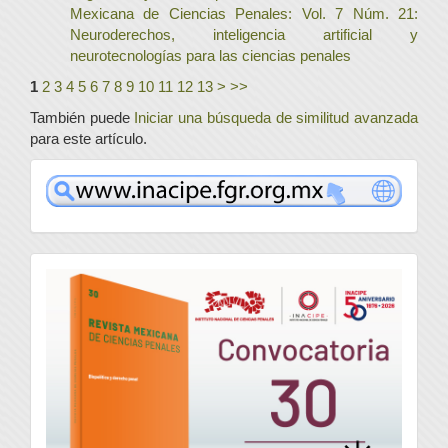
Mexicana de Ciencias Penales: Vol. 7 Núm. 21:
Neuroderechos, inteligencia artificial y
neurotecnologías para las ciencias penales
1
2
3
4
5
6
7
8
9
10
11
12
13
>
>>
También puede
Iniciar una búsqueda de similitud avanzada
para este artículo.
www
convocatoria