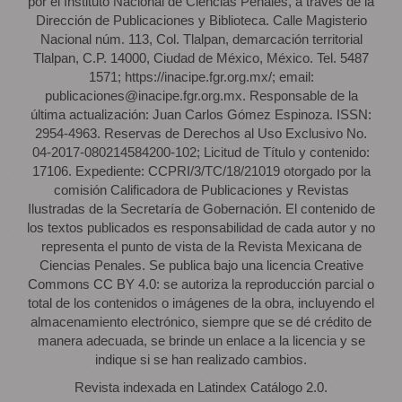
por el Instituto Nacional de Ciencias Penales, a través de la
Dirección de Publicaciones y Biblioteca. Calle Magisterio
Nacional núm. 113, Col. Tlalpan, demarcación territorial
Tlalpan, C.P. 14000, Ciudad de México, México. Tel. 5487
1571; https://inacipe.fgr.org.mx/; email:
publicaciones@inacipe.fgr.org.mx. Responsable de la
última actualización: Juan Carlos Gómez Espinoza. ISSN:
2954-4963. Reservas de Derechos al Uso Exclusivo No.
04-2017-080214584200-102; Licitud de Título y contenido:
17106. Expediente: CCPRI/3/TC/18/21019 otorgado por la
comisión Calificadora de Publicaciones y Revistas
Ilustradas de la Secretaría de Gobernación. El contenido de
los textos publicados es responsabilidad de cada autor y no
representa el punto de vista de la Revista Mexicana de
Ciencias Penales. Se publica bajo una licencia Creative
Commons CC BY 4.0: se autoriza la reproducción parcial o
total de los contenidos o imágenes de la obra, incluyendo el
almacenamiento electrónico, siempre que se dé crédito de
manera adecuada, se brinde un enlace a la licencia y se
indique si se han realizado cambios.
Revista indexada en Latindex Catálogo 2.0.