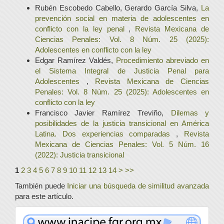
Rubén Escobedo Cabello, Gerardo García Silva,
La
prevención social en materia de adolescentes en
conflicto con la ley penal
,
Revista Mexicana de
Ciencias Penales: Vol. 8 Núm. 25 (2025):
Adolescentes en conflicto con la ley
Edgar Ramírez Valdés,
Procedimiento abreviado en
el Sistema Integral de Justicia Penal para
Adolescentes
,
Revista Mexicana de Ciencias
Penales: Vol. 8 Núm. 25 (2025): Adolescentes en
conflicto con la ley
Francisco Javier Ramírez Treviño,
Dilemas y
posibilidades de la justicia transicional en América
Latina. Dos experiencias comparadas
,
Revista
Mexicana de Ciencias Penales: Vol. 5 Núm. 16
(2022): Justicia transicional
1
2
3
4
5
6
7
8
9
10
11
12
13
14
>
>>
También puede
Iniciar una búsqueda de similitud avanzada
para este artículo.
www