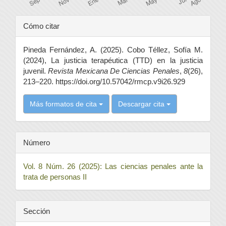
Detalles
Cómo citar
del
Pineda Fernández, A. (2025). Cobo Téllez, Sofía M.
artículo
(2024), La justicia terapéutica (TTD) en la justicia
juvenil.
Revista Mexicana De Ciencias Penales
,
8
(26),
213–220. https://doi.org/10.57042/rmcp.v9i26.929
Más formatos de cita
Descargar cita
Número
Vol. 8 Núm. 26 (2025): Las ciencias penales ante la
trata de personas II
Sección