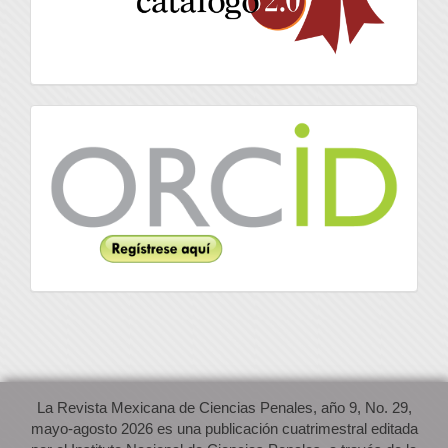
Orcid
La Revista Mexicana de Ciencias Penales, año 9, No. 29,
mayo-agosto 2026 es una publicación cuatrimestral editada