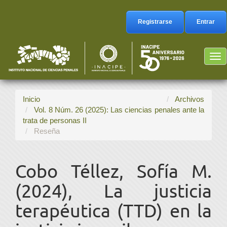
Navegación
principal
Registrarse
Entrar
Contenido
principal
Barra
Tog
lateral
nav
Inicio
Archivos
Vol. 8 Núm. 26 (2025): Las ciencias penales ante la
trata de personas II
Reseña
Cobo Téllez, Sofía M.
(2024), La justicia
terapéutica (TTD) en la