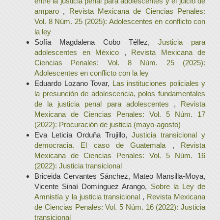
entre la justicia penal para adolescentes y el juicio de
amparo
,
Revista Mexicana de Ciencias Penales:
Vol. 8 Núm. 25 (2025): Adolescentes en conflicto con
la ley
Sofía Magdalena Cobo Téllez,
Justicia para
adolescentes en México
,
Revista Mexicana de
Ciencias Penales: Vol. 8 Núm. 25 (2025):
Adolescentes en conflicto con la ley
Eduardo Lozano Tovar,
Las instituciones policiales y
la presunción de adolescencia, polos fundamentales
de la justicia penal para adolescentes
,
Revista
Mexicana de Ciencias Penales: Vol. 5 Núm. 17
(2022): Procuración de justicia (mayo-agosto)
Eva Leticia Orduña Trujillo,
Justicia transicional y
democracia. El caso de Guatemala
,
Revista
Mexicana de Ciencias Penales: Vol. 5 Núm. 16
(2022): Justicia transicional
Briceida Cervantes Sánchez, Mateo Mansilla-Moya,
Vicente Sinaí Domínguez Arango,
Sobre la Ley de
Amnistía y la justicia transicional
,
Revista Mexicana
de Ciencias Penales: Vol. 5 Núm. 16 (2022): Justicia
transicional