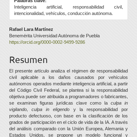
Palabras clave:
Inteligencia artificial, responsabilidad civil,
intencionalidad, vehículos, conducción autónoma.
Contenido
Rafael Lara Martínez
Benemérita Universidad Autónoma de Puebla
principal
https://orcid.org/0000-0002-9499-9286
del
Resumen
artículo
El presente artículo analiza el régimen de responsabilidad
civil aplicable a los daños causados por vehículos
autónomos operados mediante inteligencia artificial, a partir
del Código Civil Federal, se plantea si la responsabilidad
objetiva puede ser atribuida a programadores o fabricantes,
se examinan figuras jurídicas clave como la
culpa in
vigilando
,
culpa in eligendo
y la responsabilidad por
producto defectuoso, con base en la clasificación de los
grados de participación en el ciclo de vida de la IA. A través
del análisis comparado con la Unión Europea, Alemania y
Estados Unidos, se propone un modelo funcional y