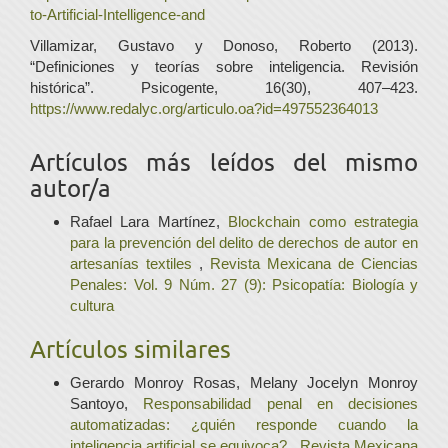
to-Artificial-Intelligence-and
Villamizar, Gustavo y Donoso, Roberto (2013).
“Definiciones y teorías sobre inteligencia. Revisión
histórica”. Psicogente, 16(30), 407–423.
https://www.redalyc.org/articulo.oa?id=497552364013
Artículos más leídos del mismo
autor/a
Rafael Lara Martínez,
Blockchain como estrategia
para la prevención del delito de derechos de autor en
artesanías textiles
,
Revista Mexicana de Ciencias
Penales: Vol. 9 Núm. 27 (9): Psicopatía: Biología y
cultura
Artículos similares
Gerardo Monroy Rosas, Melany Jocelyn Monroy
Santoyo,
Responsabilidad penal en decisiones
automatizadas: ¿quién responde cuando la
inteligencia artificial se equivoca?
,
Revista Mexicana