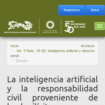
Navegación
principal
Registrarse
Entrar
Contenido
principal
Barra
Tog
lateral
nav
Inicio
Archivos
Vol. 9 Núm. 29 (9): Inteligencia artificial y derecho
penal
Dossier
La inteligencia artificial
y la responsabilidad
civil proveniente de