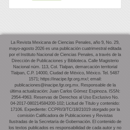
La Revista Mexicana de Ciencias Penales, año 9, No. 29,
mayo-agosto 2026 es una publicación cuatrimestral editada
por el Instituto Nacional de Ciencias Penales, a través de la
Dirección de Publicaciones y Biblioteca. Calle Magisterio
Nacional núm. 113, Col. Tlalpan, demarcación territorial
Tlalpan, C.P. 14000, Ciudad de México, México. Tel. 5487
1571; https://inacipe.fgr.org.mx/; email:
publicaciones@inacipe.fgr.org.mx. Responsable de la
última actualización: Juan Carlos Gómez Espinoza. ISSN:
2954-4963. Reservas de Derechos al Uso Exclusivo No.
04-2017-080214584200-102; Licitud de Título y contenido:
17106. Expediente: CCPRI/3/TC/18/21019 otorgado por la
comisión Calificadora de Publicaciones y Revistas
Ilustradas de la Secretaría de Gobernación. El contenido de
los textos publicados es responsabilidad de cada autor y no