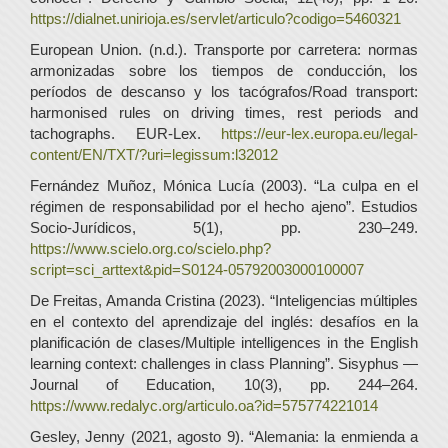
https://dialnet.unirioja.es/servlet/articulo?codigo=5460321
European Union. (n.d.). Transporte por carretera: normas
armonizadas sobre los tiempos de conducción, los
períodos de descanso y los tacógrafos/Road transport:
harmonised rules on driving times, rest periods and
tachographs. EUR-Lex.
https://eur-lex.europa.eu/legal-
content/EN/TXT/?uri=legissum:l32012
Fernández Muñoz, Mónica Lucía (2003). “La culpa en el
régimen de responsabilidad por el hecho ajeno”. Estudios
Socio-Jurídicos, 5(1), pp. 230–249.
https://www.scielo.org.co/scielo.php?
script=sci_arttext&pid=S0124-05792003000100007
De Freitas, Amanda Cristina (2023). “Inteligencias múltiples
en el contexto del aprendizaje del inglés: desafíos en la
planificación de clases/Multiple intelligences in the English
learning context: challenges in class Planning”. Sisyphus —
Journal of Education, 10(3), pp. 244–264.
https://www.redalyc.org/articulo.oa?id=575774221014
Gesley, Jenny (2021, agosto 9). “Alemania: la enmienda a