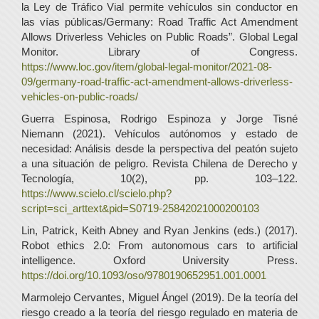
la Ley de Tráfico Vial permite vehículos sin conductor en
las vías públicas/Germany: Road Traffic Act Amendment
Allows Driverless Vehicles on Public Roads”. Global Legal
Monitor. Library of Congress.
https://www.loc.gov/item/global-legal-monitor/2021-08-
09/germany-road-traffic-act-amendment-allows-driverless-
vehicles-on-public-roads/
Guerra Espinosa, Rodrigo Espinoza y Jorge Tisné
Niemann (2021). Vehículos autónomos y estado de
necesidad: Análisis desde la perspectiva del peatón sujeto
a una situación de peligro. Revista Chilena de Derecho y
Tecnología, 10(2), pp. 103–122.
https://www.scielo.cl/scielo.php?
script=sci_arttext&pid=S0719-25842021000200103
Lin, Patrick, Keith Abney and Ryan Jenkins (eds.) (2017).
Robot ethics 2.0: From autonomous cars to artificial
intelligence. Oxford University Press.
https://doi.org/10.1093/oso/9780190652951.001.0001
Marmolejo Cervantes, Miguel Ángel (2019). De la teoría del
riesgo creado a la teoría del riesgo regulado en materia de