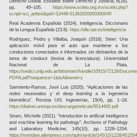
Derecho Global. Estudios sobre Derecho y Justicia, 6(16),
pp. 49–105.
https://www.scielo.org.mx/scielo.php?
script=sci_arttext&pid=S2448-51362020000300049
Real Academia Española (2024). Inteligencia. Diccionario
de la Lengua Española (23.8).
https://dle.rae.es/inteligencia
Rodríguez, Pedro y Villalba, Joaquín (2018). Steer: Una
aplicación móvil para el auto que mantiene a los
conductores conectados e informados sin distraerlos de la
tarea de conducir (tesina de licenciatura). Universidad
Nacional de La Plata.
https://sedici.unlp.edu.ar/bitstream/handle/10915/72126/Docu
PDFA.pdf?sequence=1&isAllowed=y
Sarmiento-Ramos, José Luis (2020). “Aplicaciones de las
redes neuronales y el deep learning a la ingeniería
biomédica”. Revista UIS Ingenierías, 19(4), pp. 1–18.
https://dialnet.unirioja.es/descarga/articulo/9514492.pdf
Stram, Michelle (2021). “Introduction to artificial intelligence
and machine learning for pathology”. Archives of Pathology
and Laboratory Medicine, 145(10), pp. 1228–1254.
https://meridian.allenpress.com/aplm/article/145/10/1228/451554