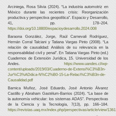
Arciniega, Rosa Silvia (2024). “La industria automotriz en
México durante las recientes crisis: Reorganización
productiva y perspectiva geopolítica”. Espacio y Desarrollo,
41, pp. 178–204.
https://doi.org/10.18800/espacioydesarrollo.2024.008
Baraona González, Jorge, Raúl Carnevali Rodríguez,
Hernán Corral Talciani y Tatiana Vargas Pinto (2008). “La
relación de causalidad: Análisis de su relevancia en la
responsabilidad civil y penal”. En Tatiana Vargas Pinto (ed.)
Cuadernos de Extensión Jurídica, 15. Universidad de los
Andes.
https://www.uandes.cl/wp-
content/uploads/2019/03/Cuaderno-de-Extensi%C3%B3n-
Jur%C3%ADdica-N%C2%B0-15-La-Relaci%C3%B3n-de-
Causalidad.pdf
Barnica Muñoz, José Eduardo, José Antonio Álvarez
Castillo y Abraham Gastélum-Barrios (2024). “La base de
la autonomía vehicular: los sistemas ADAS”. Perspectivas
de la Ciencia y la Tecnología, 7(13), pp. 166–184.
https://revistas.uaq.mx/index.php/perspectivas/article/view/1361