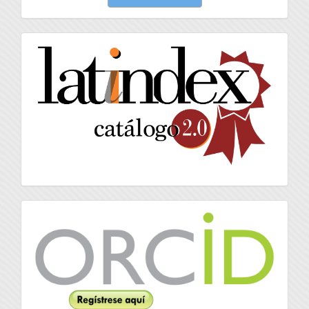
un
artículo
latindex
Orcid