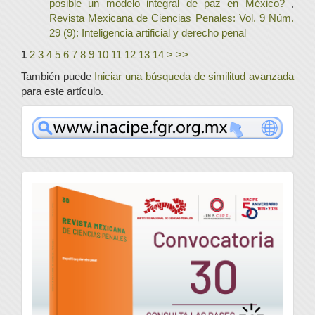
posible un modelo integral de paz en México?
,
Revista Mexicana de Ciencias Penales: Vol. 9 Núm.
29 (9): Inteligencia artificial y derecho penal
1
2
3
4
5
6
7
8
9
10
11
12
13
14
>
>>
También puede
Iniciar una búsqueda de similitud avanzada
para este artículo.
www
convocatoria