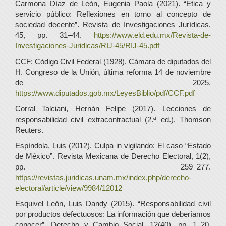
Carmona Díaz de León, Eugenia Paola (2021). “Ética y
servicio público: Reflexiones en torno al concepto de
sociedad decente”. Revista de Investigaciones Jurídicas,
45, pp. 31–44.
https://www.eld.edu.mx/Revista-de-
Investigaciones-Juridicas/RIJ-45/RIJ-45.pdf
CCF: Código Civil Federal (1928). Cámara de diputados del
H. Congreso de la Unión, última reforma 14 de noviembre
de 2025.
https://www.diputados.gob.mx/LeyesBiblio/pdf/CCF.pdf
Corral Talciani, Hernán Felipe (2017). Lecciones de
responsabilidad civil extracontractual (2.ª ed.). Thomson
Reuters.
Espíndola, Luis (2012). Culpa in vigilando: El caso “Estado
de México”. Revista Mexicana de Derecho Electoral, 1(2),
pp. 259–277.
https://revistas.juridicas.unam.mx/index.php/derecho-
electoral/article/view/9984/12012
Esquivel León, Luis Dandy (2015). “Responsabilidad civil
por productos defectuosos: La información que deberíamos
conocer”. Derecho y Cambio Social, 12(40), pp. 1–20.