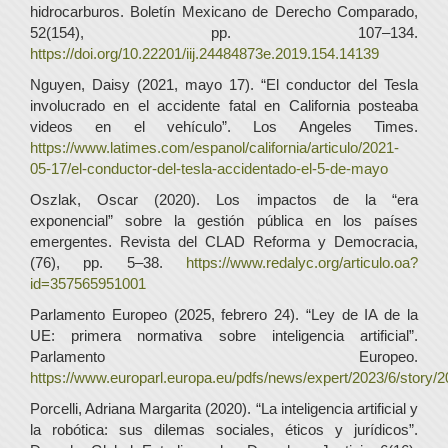
hidrocarburos. Boletín Mexicano de Derecho Comparado,
52(154), pp. 107–134.
https://doi.org/10.22201/iij.24484873e.2019.154.14139
Nguyen, Daisy (2021, mayo 17). “El conductor del Tesla
involucrado en el accidente fatal en California posteaba
videos en el vehículo”. Los Angeles Times.
https://www.latimes.com/espanol/california/articulo/2021-
05-17/el-conductor-del-tesla-accidentado-el-5-de-mayo
Oszlak, Oscar (2020). Los impactos de la “era
exponencial” sobre la gestión pública en los países
emergentes. Revista del CLAD Reforma y Democracia,
(76), pp. 5–38.
https://www.redalyc.org/articulo.oa?
id=357565951001
Parlamento Europeo (2025, febrero 24). “Ley de IA de la
UE: primera normativa sobre inteligencia artificial”.
Parlamento Europeo.
https://www.europarl.europa.eu/pdfs/news/expert/2023/6/st
Porcelli, Adriana Margarita (2020). “La inteligencia artificial y
la robótica: sus dilemas sociales, éticos y jurídicos”.