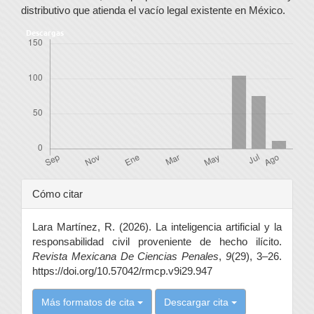
distributivo que atienda el vacío legal existente en México.
Descargas
Detalles
Cómo citar
del
Lara Martínez, R. (2026). La inteligencia artificial y la
artículo
responsabilidad civil proveniente de hecho ilícito.
Revista Mexicana De Ciencias Penales
,
9
(29), 3–26.
https://doi.org/10.57042/rmcp.v9i29.947
Más formatos de cita
Descargar cita