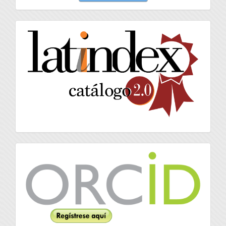
artículo
latindex
Orcid