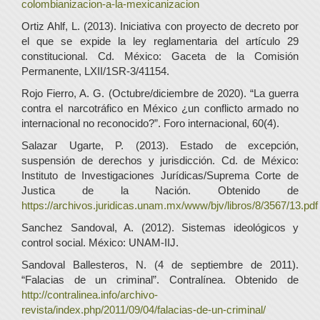
colombianizacion-a-la-mexicanizacion
Ortiz Ahlf, L. (2013). Iniciativa con proyecto de decreto por
el que se expide la ley reglamentaria del artículo 29
constitucional. Cd. México: Gaceta de la Comisión
Permanente, LXII/1SR-3/41154.
Rojo Fierro, A. G. (Octubre/diciembre de 2020). “La guerra
contra el narcotráfico en México ¿un conflicto armado no
internacional no reconocido?”. Foro internacional, 60(4).
Salazar Ugarte, P. (2013). Estado de excepción,
suspensión de derechos y jurisdicción. Cd. de México:
Instituto de Investigaciones Jurídicas/Suprema Corte de
Justica de la Nación. Obtenido de
https://archivos.juridicas.unam.mx/www/bjv/libros/8/3567/13.pdf
Sanchez Sandoval, A. (2012). Sistemas ideológicos y
control social. México: UNAM-IIJ.
Sandoval Ballesteros, N. (4 de septiembre de 2011).
“Falacias de un criminal”. Contralínea. Obtenido de
http://contralinea.info/archivo-
revista/index.php/2011/09/04/falacias-de-un-criminal/