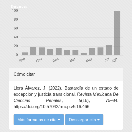
Descargas
Detalles
Cómo citar
del
Liera Álvarez, J. (2022). Bastardía de un estado de
artículo
excepción y justicia transicional.
Revista Mexicana De
Ciencias Penales
,
5
(16), 75–94.
https://doi.org/10.57042/rmcp.v5i16.466
Más formatos de cita
Descargar cita