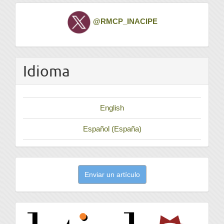
Twitter
@RMCP_INACIPE
Idioma
English
Español (España)
Enviar
Enviar un artículo
un
artículo
latindex