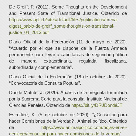
De Greiff, P. (2011). Some Thoughts on the Development
and Present State of Transitional Justice. Obtenido de
https://www.apt.ch/sites/default/files/publications/mena-
digest_pablo-de-greiff_some-thoughts-on-transitional-
justice_04_2013.pdf
Diario Oficial de la Federación (11 de mayo de 2020).
“Acuerdo por el que se dispone de la Fuerza Armada
permanente para llevar a cabo tareas de seguridad pública
de manera extraordinaria, regulada, fiscalizada,
subordinada y complementaria”.
Diario Oficial de la Federación (18 de octubre de 2020).
“Convocatoria de Consulta Popular”.
Dondé Matute, J. (2020). Análisis de la pregunta formulada
por la Suprema Corte para la consulta. Instituto Nacional de
Ciencias Penales. Obtenido de
https://bit.ly/DRJDondéJT
Escoffiee, K. (5 de octubre de 2020). “¿Consultar para
hacer Comisiones de la Verdad?”. Animal político. Obtenido
de
https://www.animalpolitico.com/hojas-en-el-
cenicero/consultar-para-hacer-comisiones-de-la-verdad/