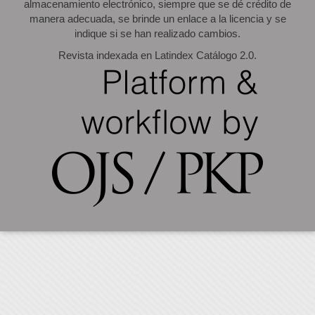
almacenamiento electrónico, siempre que se dé crédito de
manera adecuada, se brinde un enlace a la licencia y se
indique si se han realizado cambios.
Revista indexada en Latindex Catálogo 2.0.