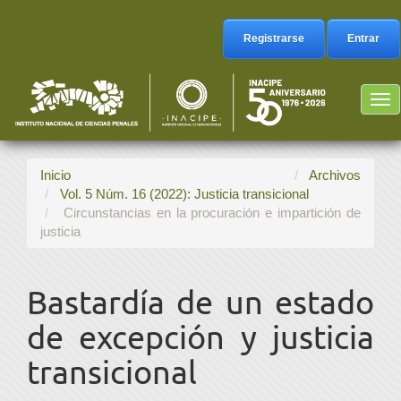
Navegación
principal
Registrarse
Entrar
Contenido
principal
Barra
Tog
lateral
nav
Inicio
Archivos
Vol. 5 Núm. 16 (2022): Justicia transicional
Circunstancias en la procuración e impartición de
justicia
Bastardía de un estado
de excepción y justicia
transicional