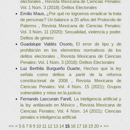
electorales
,
Revista Mexicana de Ciencias Penales:
Vol. 1 Núm. 3 (2018): Delitos Electorales
Emilio Maus,
¿Por qué no logramos erradicar la trata
de personas? Un balance a 20 años del Protocolo de
Palermo
,
Revista Mexicana de Ciencias Penales:
Vol. 3 Núm. 11 (2020): Sexualidad, violencia y poder.
Delitos de género
Guadalupe Valdés Osorio,
El error de tipo y de
prohibición en los elementos normativos de los
delitos electorales
,
Revista Mexicana de Ciencias
Penales: Vol. 1 Núm. 3 (2018): Delitos Electorales
Luz Berthila Burgueño Duarte,
Hechos que la ley
señala como delitos a partir de la reforma
constitucional de 2008
,
Revista Mexicana de
Ciencias Penales: Vol. 4 Núm. 15 (2021): Grupos
vulnerables y retos en la justicia
Fernando Lascurain Farell,
La inteligencia artificial y
la ley antilavado en México
,
Revista Mexicana de
Ciencias Penales: Vol. 4 Núm. 14 (2021): Ciencias
penales e inteligencia artificial
<<
<
5
6
7
8
9
10
11
12
13
14
15
16
17
18
19
20
>
>>