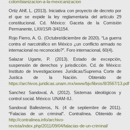
colombianizacion-a-la-mexicanizacion
Ortiz Ahlf, L. (2013). Iniciativa con proyecto de decreto por
el que se expide la ley reglamentaria del artículo 29
constitucional. Cd. México: Gaceta de la Comisión
Permanente, LXII/1SR-3/41154.
Rojo Fierro, A. G. (Octubre/diciembre de 2020). “La guerra
contra el narcotráfico en México ¿un conflicto armado no
internacional no reconocido?”. Foro internacional, 60(4).
Salazar Ugarte, P. (2013). Estado de excepción,
suspensión de derechos y jurisdicción. Cd. de México:
Instituto de Investigaciones Jurídicas/Suprema Corte de
Justica de la Nación. Obtenido de
https://archivos.juridicas.unam.mx/www/bjv/libros/8/3567/13.pdf
Sanchez Sandoval, A. (2012). Sistemas ideológicos y
control social. México: UNAM-IIJ.
Sandoval Ballesteros, N. (4 de septiembre de 2011).
“Falacias de un criminal”. Contralínea. Obtenido de
http://contralinea.info/archivo-
revista/index.php/2011/09/04/falacias-de-un-criminal/