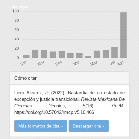
Descargas
Detalles
Cómo citar
del
Liera Álvarez, J. (2022). Bastardía de un estado de
artículo
excepción y justicia transicional.
Revista Mexicana De
Ciencias Penales
,
5
(16), 75–94.
https://doi.org/10.57042/rmcp.v5i16.466
Más formatos de cita
Descargar cita