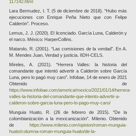
117142.html
Lara Bermudez, I. T. (5 de diciembre de 2018). “Hubo más
ejecuciones con Enrique Peña Nieto que con Felipe
Calderón”. Proceso.
Lemus, J. J. (2020). El licenciado. García Luna, Calderón y
el narco. México: HarperCollins.
Matarolo, R. (2001). “Las comisiones de la verdad”. En A.
M. Mendes Juan, Verdad y justicia. IIDH-CELS.
Mireles, A. (2021). “Herrera Valles: la historia del
comandante que intentó advertir a Calderón sobre García
Luna, pero lo pagó muy caro”. Infobae, 14 de enero de 2021
Obtenido de
https://www.infobae.com/america/mexico/2021/01/14/herrera-
valles-la-historia-del-comandante-que-intento-advertir-a-
calderon-sobre-garcia-luna-pero-lo-pago-muy-caro/
Munguia Huato, R. (26 de febrero de 2015). “De la
colombianización a la mexicanización”. Milenio. Obtenido
de
https://www.milenio.com/opinion/roman-munguia-
huato/columna-roman-munguia-huato/de-la-