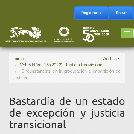
Navegación
principal
Registrarse
Entrar
Contenido
principal
Barra
Tog
lateral
nav
Inicio
Archivos
Vol. 5 Núm. 16 (2022): Justicia transicional
Circunstancias en la procuración e impartición de
justicia
Bastardía de un estado
de excepción y justicia
transicional