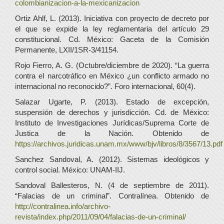
colombianizacion-a-la-mexicanizacion
Ortiz Ahlf, L. (2013). Iniciativa con proyecto de decreto por
el que se expide la ley reglamentaria del artículo 29
constitucional. Cd. México: Gaceta de la Comisión
Permanente, LXII/1SR-3/41154.
Rojo Fierro, A. G. (Octubre/diciembre de 2020). “La guerra
contra el narcotráfico en México ¿un conflicto armado no
internacional no reconocido?”. Foro internacional, 60(4).
Salazar Ugarte, P. (2013). Estado de excepción,
suspensión de derechos y jurisdicción. Cd. de México:
Instituto de Investigaciones Jurídicas/Suprema Corte de
Justica de la Nación. Obtenido de
https://archivos.juridicas.unam.mx/www/bjv/libros/8/3567/13.pdf
Sanchez Sandoval, A. (2012). Sistemas ideológicos y
control social. México: UNAM-IIJ.
Sandoval Ballesteros, N. (4 de septiembre de 2011).
“Falacias de un criminal”. Contralínea. Obtenido de
http://contralinea.info/archivo-
revista/index.php/2011/09/04/falacias-de-un-criminal/