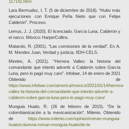
117142.html
Lara Bermudez, I. T. (5 de diciembre de 2018). “Hubo más
ejecuciones con Enrique Peña Nieto que con Felipe
Calderón”. Proceso.
Lemus, J. J. (2020). El licenciado. García Luna, Calderón y
el narco. México: HarperCollins.
Matarolo, R. (2001). “Las comisiones de la verdad”. En A.
M. Mendes Juan, Verdad y justicia. IIDH-CELS.
Mireles, A. (2021). “Herrera Valles: la historia del
comandante que intentó advertir a Calderón sobre García
Luna, pero lo pagó muy caro”. Infobae, 14 de enero de 2021
Obtenido de
https://www.infobae.com/america/mexico/2021/01/14/herrera-
valles-la-historia-del-comandante-que-intento-advertir-a-
calderon-sobre-garcia-luna-pero-lo-pago-muy-caro/
Munguia Huato, R. (26 de febrero de 2015). “De la
colombianización a la mexicanización”. Milenio. Obtenido
de
https://www.milenio.com/opinion/roman-munguia-
huato/columna-roman-munguia-huato/de-la-