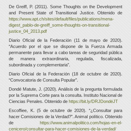
De Greiff, P. (2011). Some Thoughts on the Development
and Present State of Transitional Justice. Obtenido de
https://www.apt.ch/sites/default/files/publications/mena-
digest_pablo-de-greiff_some-thoughts-on-transitional-
justice_04_2013.pdf
Diario Oficial de la Federación (11 de mayo de 2020).
“Acuerdo por el que se dispone de la Fuerza Armada
permanente para llevar a cabo tareas de seguridad pública
de manera extraordinaria, regulada, fiscalizada,
subordinada y complementaria”.
Diario Oficial de la Federación (18 de octubre de 2020).
“Convocatoria de Consulta Popular”.
Dondé Matute, J. (2020). Análisis de la pregunta formulada
por la Suprema Corte para la consulta. Instituto Nacional de
Ciencias Penales. Obtenido de
https://bit.ly/DRJDondéJT
Escoffiee, K. (5 de octubre de 2020). “¿Consultar para
hacer Comisiones de la Verdad?”. Animal político. Obtenido
de
https://www.animalpolitico.com/hojas-en-el-
cenicero/consultar-para-hacer-comisiones-de-la-verdad/