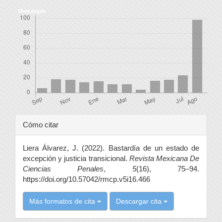
Descargas
Detalles
Cómo citar
del
Liera Álvarez, J. (2022). Bastardía de un estado de
artículo
excepción y justicia transicional.
Revista Mexicana De
Ciencias Penales
,
5
(16), 75–94.
https://doi.org/10.57042/rmcp.v5i16.466
Más formatos de cita
Descargar cita