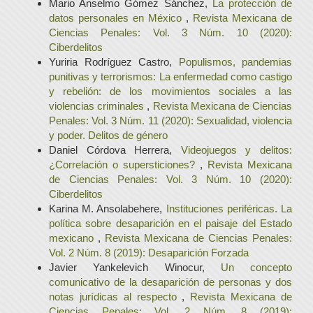
Mario Anselmo Gómez Sánchez,
La protección de
datos personales en México
,
Revista Mexicana de
Ciencias Penales: Vol. 3 Núm. 10 (2020):
Ciberdelitos
Yuriria Rodríguez Castro,
Populismos, pandemias
punitivas y terrorismos: La enfermedad como castigo
y rebelión: de los movimientos sociales a las
violencias criminales
,
Revista Mexicana de Ciencias
Penales: Vol. 3 Núm. 11 (2020): Sexualidad, violencia
y poder. Delitos de género
Daniel Córdova Herrera,
Videojuegos y delitos:
¿Correlación o supersticiones?
,
Revista Mexicana
de Ciencias Penales: Vol. 3 Núm. 10 (2020):
Ciberdelitos
Karina M. Ansolabehere,
Instituciones periféricas. La
política sobre desaparición en el paisaje del Estado
mexicano
,
Revista Mexicana de Ciencias Penales:
Vol. 2 Núm. 8 (2019): Desaparición Forzada
Javier Yankelevich Winocur,
Un concepto
comunicativo de la desaparición de personas y dos
notas jurídicas al respecto
,
Revista Mexicana de
Ciencias Penales: Vol. 2 Núm. 8 (2019):