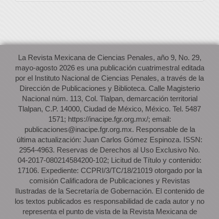
La Revista Mexicana de Ciencias Penales, año 9, No. 29,
mayo-agosto 2026 es una publicación cuatrimestral editada
por el Instituto Nacional de Ciencias Penales, a través de la
Dirección de Publicaciones y Biblioteca. Calle Magisterio
Nacional núm. 113, Col. Tlalpan, demarcación territorial
Tlalpan, C.P. 14000, Ciudad de México, México. Tel. 5487
1571; https://inacipe.fgr.org.mx/; email:
publicaciones@inacipe.fgr.org.mx. Responsable de la
última actualización: Juan Carlos Gómez Espinoza. ISSN:
2954-4963. Reservas de Derechos al Uso Exclusivo No.
04-2017-080214584200-102; Licitud de Título y contenido:
17106. Expediente: CCPRI/3/TC/18/21019 otorgado por la
comisión Calificadora de Publicaciones y Revistas
Ilustradas de la Secretaría de Gobernación. El contenido de
los textos publicados es responsabilidad de cada autor y no
representa el punto de vista de la Revista Mexicana de