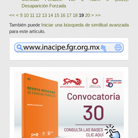
Desaparición Forzada
<<
<
9
10
11
12
13
14
15
16
17
18
19
20
>
>>
También puede
Iniciar una búsqueda de similitud avanzada
para este artículo.
www
convocatoria