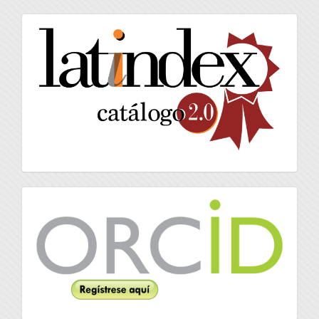
artículo
latindex
Orcid