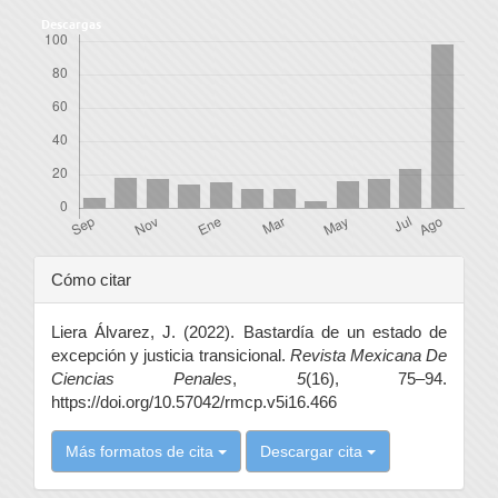
Descargas
Detalles
Cómo citar
del
Liera Álvarez, J. (2022). Bastardía de un estado de
artículo
excepción y justicia transicional.
Revista Mexicana De
Ciencias Penales
,
5
(16), 75–94.
https://doi.org/10.57042/rmcp.v5i16.466
Más formatos de cita
Descargar cita