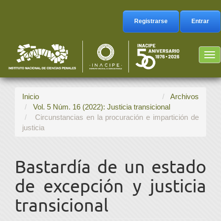
Navegación
principal
Registrarse
Entrar
Contenido
principal
Barra
Tog
lateral
nav
Inicio
Archivos
Vol. 5 Núm. 16 (2022): Justicia transicional
Circunstancias en la procuración e impartición de
justicia
Bastardía de un estado
de excepción y justicia
transicional