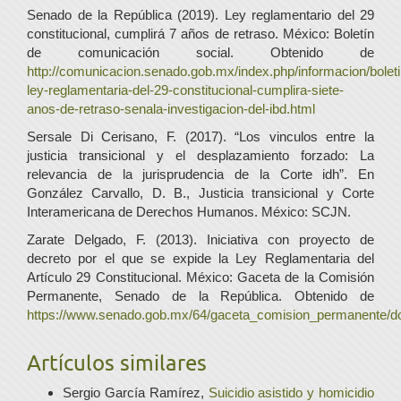
Senado de la República (2019). Ley reglamentario del 29
constitucional, cumplirá 7 años de retraso. México: Boletín
de comunicación social. Obtenido de
http://comunicacion.senado.gob.mx/index.php/informacion/bolet
ley-reglamentaria-del-29-constitucional-cumplira-siete-
anos-de-retraso-senala-investigacion-del-ibd.html
Sersale Di Cerisano, F. (2017). “Los vinculos entre la
justicia transicional y el desplazamiento forzado: La
relevancia de la jurisprudencia de la Corte idh”. En
González Carvallo, D. B., Justicia transicional y Corte
Interamericana de Derechos Humanos. México: SCJN.
Zarate Delgado, F. (2013). Iniciativa con proyecto de
decreto por el que se expide la Ley Reglamentaria del
Artículo 29 Constitucional. México: Gaceta de la Comisión
Permanente, Senado de la República. Obtenido de
https://www.senado.gob.mx/64/gaceta_comision_permanente/
Artículos similares
Sergio García Ramírez,
Suicidio asistido y homicidio