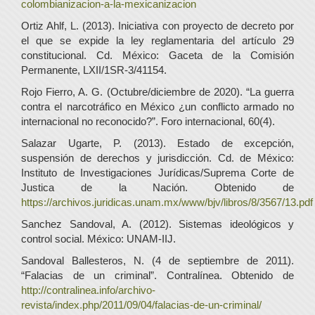
colombianizacion-a-la-mexicanizacion
Ortiz Ahlf, L. (2013). Iniciativa con proyecto de decreto por
el que se expide la ley reglamentaria del artículo 29
constitucional. Cd. México: Gaceta de la Comisión
Permanente, LXII/1SR-3/41154.
Rojo Fierro, A. G. (Octubre/diciembre de 2020). “La guerra
contra el narcotráfico en México ¿un conflicto armado no
internacional no reconocido?”. Foro internacional, 60(4).
Salazar Ugarte, P. (2013). Estado de excepción,
suspensión de derechos y jurisdicción. Cd. de México:
Instituto de Investigaciones Jurídicas/Suprema Corte de
Justica de la Nación. Obtenido de
https://archivos.juridicas.unam.mx/www/bjv/libros/8/3567/13.pdf
Sanchez Sandoval, A. (2012). Sistemas ideológicos y
control social. México: UNAM-IIJ.
Sandoval Ballesteros, N. (4 de septiembre de 2011).
“Falacias de un criminal”. Contralínea. Obtenido de
http://contralinea.info/archivo-
revista/index.php/2011/09/04/falacias-de-un-criminal/