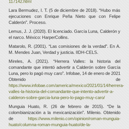
117142.html
Lara Bermudez, I. T. (5 de diciembre de 2018). “Hubo más
ejecuciones con Enrique Peña Nieto que con Felipe
Calderón”. Proceso.
Lemus, J. J. (2020). El licenciado. García Luna, Calderón y
el narco. México: HarperCollins.
Matarolo, R. (2001). “Las comisiones de la verdad”. En A.
M. Mendes Juan, Verdad y justicia. IIDH-CELS.
Mireles, A. (2021). “Herrera Valles: la historia del
comandante que intentó advertir a Calderón sobre García
Luna, pero lo pagó muy caro”. Infobae, 14 de enero de 2021
Obtenido de
https://www.infobae.com/america/mexico/2021/01/14/herrera-
valles-la-historia-del-comandante-que-intento-advertir-a-
calderon-sobre-garcia-luna-pero-lo-pago-muy-caro/
Munguia Huato, R. (26 de febrero de 2015). “De la
colombianización a la mexicanización”. Milenio. Obtenido
de
https://www.milenio.com/opinion/roman-munguia-
huato/columna-roman-munguia-huato/de-la-