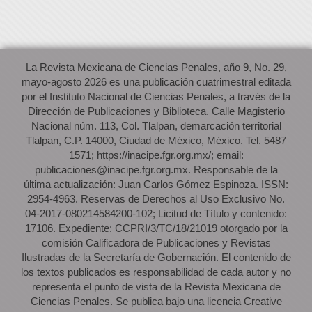
La Revista Mexicana de Ciencias Penales, año 9, No. 29,
mayo-agosto 2026 es una publicación cuatrimestral editada
por el Instituto Nacional de Ciencias Penales, a través de la
Dirección de Publicaciones y Biblioteca. Calle Magisterio
Nacional núm. 113, Col. Tlalpan, demarcación territorial
Tlalpan, C.P. 14000, Ciudad de México, México. Tel. 5487
1571; https://inacipe.fgr.org.mx/; email:
publicaciones@inacipe.fgr.org.mx. Responsable de la
última actualización: Juan Carlos Gómez Espinoza. ISSN:
2954-4963. Reservas de Derechos al Uso Exclusivo No.
04-2017-080214584200-102; Licitud de Título y contenido:
17106. Expediente: CCPRI/3/TC/18/21019 otorgado por la
comisión Calificadora de Publicaciones y Revistas
Ilustradas de la Secretaría de Gobernación. El contenido de
los textos publicados es responsabilidad de cada autor y no
representa el punto de vista de la Revista Mexicana de
Ciencias Penales. Se publica bajo una licencia Creative