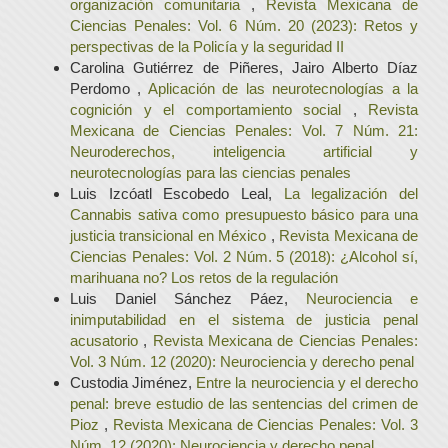
organización comunitaria
,
Revista Mexicana de
Ciencias Penales: Vol. 6 Núm. 20 (2023): Retos y
perspectivas de la Policía y la seguridad II
Carolina Gutiérrez de Piñeres, Jairo Alberto Díaz
Perdomo ,
Aplicación de las neurotecnologías a la
cognición y el comportamiento social
,
Revista
Mexicana de Ciencias Penales: Vol. 7 Núm. 21:
Neuroderechos, inteligencia artificial y
neurotecnologías para las ciencias penales
Luis Izcóatl Escobedo Leal,
La legalización del
Cannabis sativa como presupuesto básico para una
justicia transicional en México
,
Revista Mexicana de
Ciencias Penales: Vol. 2 Núm. 5 (2018): ¿Alcohol sí,
marihuana no? Los retos de la regulación
Luis Daniel Sánchez Páez,
Neurociencia e
inimputabilidad en el sistema de justicia penal
acusatorio
,
Revista Mexicana de Ciencias Penales:
Vol. 3 Núm. 12 (2020): Neurociencia y derecho penal
Custodia Jiménez,
Entre la neurociencia y el derecho
penal: breve estudio de las sentencias del crimen de
Pioz
,
Revista Mexicana de Ciencias Penales: Vol. 3
Núm. 12 (2020): Neurociencia y derecho penal