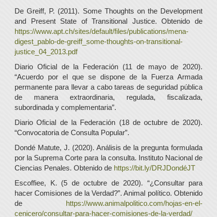
De Greiff, P. (2011). Some Thoughts on the Development
and Present State of Transitional Justice. Obtenido de
https://www.apt.ch/sites/default/files/publications/mena-
digest_pablo-de-greiff_some-thoughts-on-transitional-
justice_04_2013.pdf
Diario Oficial de la Federación (11 de mayo de 2020).
“Acuerdo por el que se dispone de la Fuerza Armada
permanente para llevar a cabo tareas de seguridad pública
de manera extraordinaria, regulada, fiscalizada,
subordinada y complementaria”.
Diario Oficial de la Federación (18 de octubre de 2020).
“Convocatoria de Consulta Popular”.
Dondé Matute, J. (2020). Análisis de la pregunta formulada
por la Suprema Corte para la consulta. Instituto Nacional de
Ciencias Penales. Obtenido de
https://bit.ly/DRJDondéJT
Escoffiee, K. (5 de octubre de 2020). “¿Consultar para
hacer Comisiones de la Verdad?”. Animal político. Obtenido
de
https://www.animalpolitico.com/hojas-en-el-
cenicero/consultar-para-hacer-comisiones-de-la-verdad/