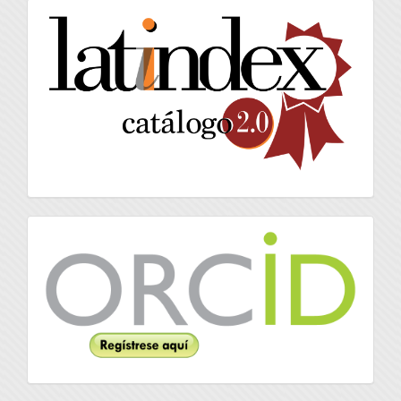
latindex
Orcid