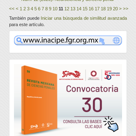
<<
<
1
2
3
4
5
6
7
8
9
10
11
12
13
14
15
16
17
18
19
20
>
>>
También puede
Iniciar una búsqueda de similitud avanzada
para este artículo.
www
convocatoria