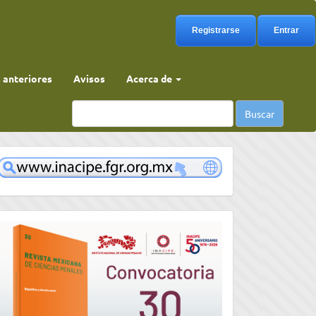
Registrarse
Entrar
anteriores
Avisos
Acerca de
Buscar
www
convocatoria