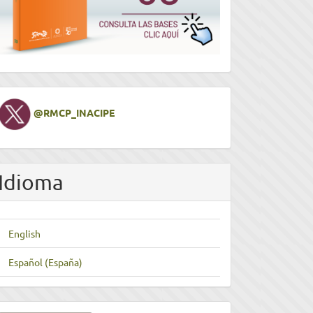
Twitter
@RMCP_INACIPE
Idioma
English
Español (España)
nviar