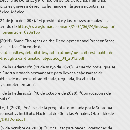
xicana de Defensa y Promoción de los Derechos Humanos
aciones graves a derechos humanos en la guerra contra las
éxico. México.
(24 de juio de 2007). “El presidente y las fuerzas armadas”. La
tenido de
https://www.jornada.com.mx/2007/06/24/index.php?
nion&article=023a1po
P. (2011). Some Thoughts on the Development and Present State
nal Justice. Obtenido de
.apt.ch/sites/default/files/publications/mena-digest_pablo-de-
-thoughts-on-transitional-justice_04_2013.pdf
al de la Federación (11 de mayo de 2020). “Acuerdo por el que se
a Fuerza Armada permanente para llevar a cabo tareas de
blica de manera extraordinaria, regulada, fiscalizada,
 y complementaria”.
al de la Federación (18 de octubre de 2020). “Convocatoria de
pular”.
, J. (2020). Análisis de la pregunta formulada por la Suprema
a consulta. Instituto Nacional de Ciencias Penales. Obtenido de
.ly/DRJDondéJT
. (5 de octubre de 2020). “¿Consultar para hacer Comisiones de