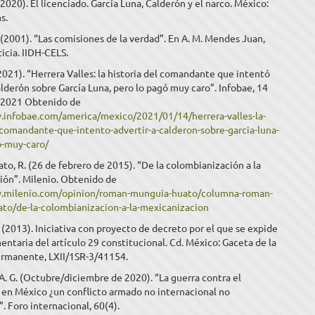
(2020). El licenciado. García Luna, Calderón y el narco. México:
s.
 (2001). “Las comisiones de la verdad”. En A. M. Mendes Juan,
ticia. IIDH-CELS.
(2021). “Herrera Valles: la historia del comandante que intentó
alderón sobre García Luna, pero lo pagó muy caro”. Infobae, 14
 2021 Obtenido de
.infobae.com/america/mexico/2021/01/14/herrera-valles-la-
-comandante-que-intento-advertir-a-calderon-sobre-garcia-luna-
o-muy-caro/
o, R. (26 de febrero de 2015). “De la colombianización a la
ión”. Milenio. Obtenido de
.milenio.com/opinion/roman-munguia-huato/columna-roman-
to/de-la-colombianizacion-a-la-mexicanizacion
L. (2013). Iniciativa con proyecto de decreto por el que se expide
mentaria del artículo 29 constitucional. Cd. México: Gaceta de la
rmanente, LXII/1SR-3/41154.
 A. G. (Octubre/diciembre de 2020). “La guerra contra el
 en México ¿un conflicto armado no internacional no
. Foro internacional, 60(4).