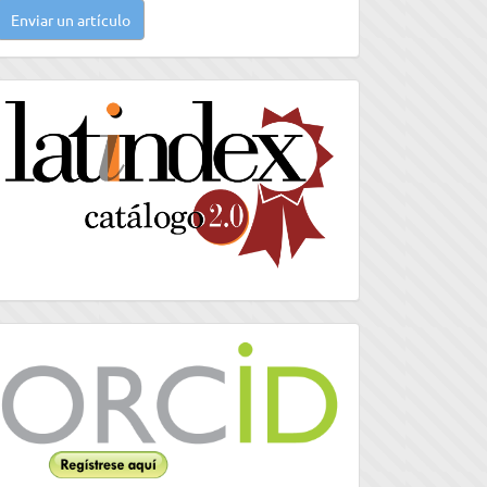
Enviar un artículo
n
rtículo
latindex
Orcid