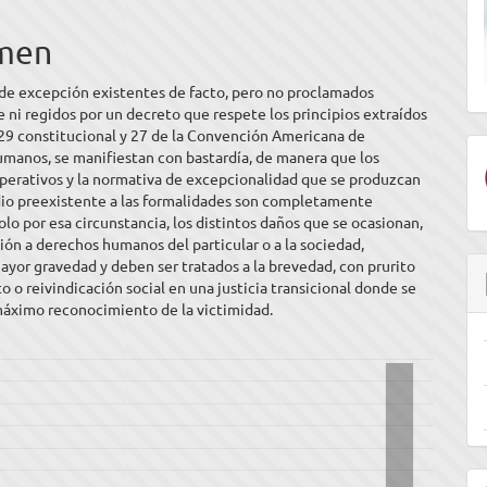
ipal
men
ulo
 de excepción existentes de facto, pero no proclamados
ni regidos por un decreto que respete los principios extraídos
 29 constitucional y 27 de la Convención Americana de
manos, se manifiestan con bastardía, de manera que los
perativos y la normativa de excepcionalidad que se produzcan
dio preexistente a las formalidades son completamente
Solo por esa circunstancia, los distintos daños que se ocasionan,
ión a derechos humanos del particular o a la sociedad,
yor gravedad y deben ser tratados a la brevedad, con prurito
o o reivindicación social en una justicia transicional donde se
máximo reconocimiento de la victimidad.
E