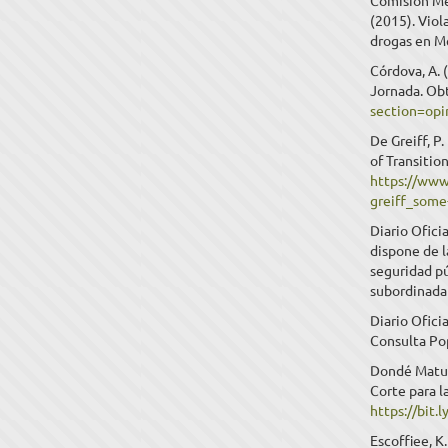
Comisión Me
(2015). Viol
drogas en M
Córdova, A. 
Jornada. Ob
section=opi
De Greiff, 
of Transitio
https://www
greiff_some
Diario Ofici
dispone de l
seguridad pú
subordinada
Diario Ofici
Consulta Po
Dondé Matute
Corte para l
https://bit
Escoffiee, K