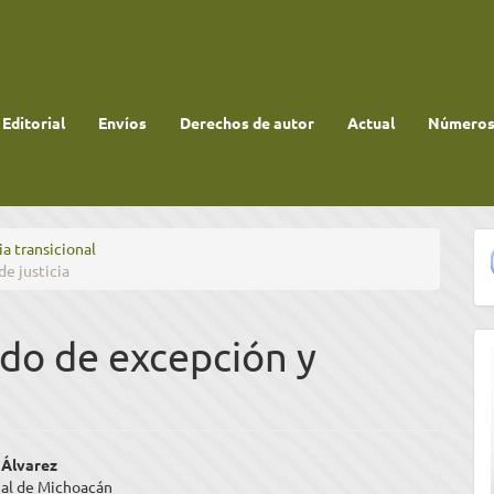
 Editorial
Envíos
Derechos de autor
Actual
Números 
ia transicional
de justicia
ado de excepción y
enido
 Álvarez
ial de Michoacán