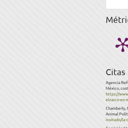
Métri
Citas
Agencia Refo
México, cost
https://www
elnarco-en-
Chamberly, M
Animal Polí
invitado/la-