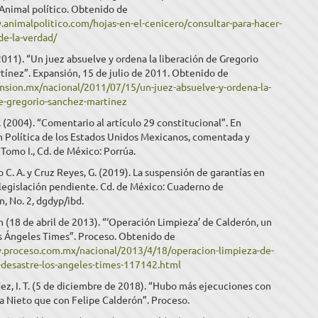
 Animal político. Obtenido de
.animalpolitico.com/hojas-en-el-cenicero/consultar-para-hacer-
de-la-verdad/
011). “Un juez absuelve y ordena la liberación de Gregorio
ínez”. Expansión, 15 de julio de 2011. Obtenido de
ansion.mx/nacional/2011/07/15/un-juez-absuelve-y-ordena-la-
de-gregorio-sanchez-martinez
H. (2004). “Comentario al artículo 29 constitucional”. En
n Política de los Estados Unidos Mexicanos, comentada y
Tomo I., Cd. de México: Porrúa.
o C. A. y Cruz Reyes, G. (2019). La suspensión de garantías en
legislación pendiente. Cd. de México: Cuaderno de
n, No. 2, dgdyp/ibd.
 (18 de abril de 2013). “‘Operación Limpieza’ de Calderón, un
os Ángeles Times”. Proceso. Obtenido de
.proceso.com.mx/nacional/2013/4/18/operacion-limpieza-de-
-desastre-los-angeles-times-117142.html
z, I. T. (5 de diciembre de 2018). “Hubo más ejecuciones con
a Nieto que con Felipe Calderón”. Proceso.