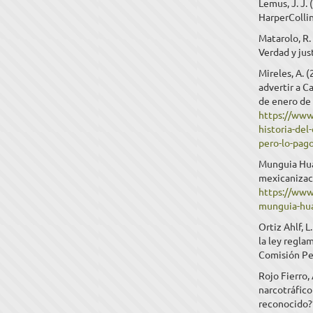
Lemus, J. J. 
HarperCollin
Matarolo, R.
Verdad y jus
Mireles, A. 
advertir a C
de enero de
https://www
historia-del
pero-lo-pag
Munguia Huat
mexicanizac
https://www
munguia-hua
Ortiz Ahlf, 
la ley regla
Comisión Pe
Rojo Fierro,
narcotráfico
reconocido?”