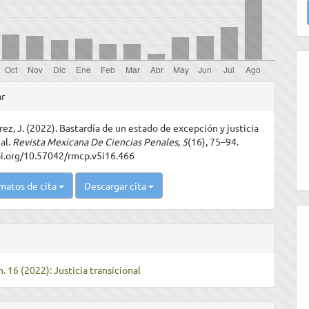
u
a
les
ar
rez, J. (2022). Bastardía de un estado de excepción y justicia
ulo
al.
Revista Mexicana De Ciencias Penales
,
5
(16), 75–94.
oi.org/10.57042/rmcp.v5i16.466
matos de cita
Descargar cita
. 16 (2022): Justicia transicional