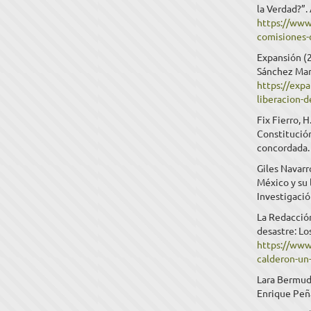
la Verdad?”.
https://www
comisiones-
Expansión (2
Sánchez Mart
https://exp
liberacion-
Fix Fierro, 
Constitució
concordada. 
Giles Navarr
México y su 
Investigació
La Redacción
desastre: L
https://www
calderon-un
Lara Bermude
Enrique Peñ