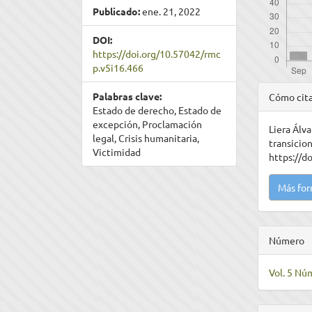
Publicado:
ene. 21, 2022
DOI:
https://doi.org/10.57042/rmc
p.v5i16.466
Detal
Palabras clave:
Cómo cit
del
Estado de derecho, Estado de
excepción, Proclamación
Liera Álva
artíc
legal, Crisis humanitaria,
transicion
Victimidad
https://d
Más for
Número
Vol. 5 Núm