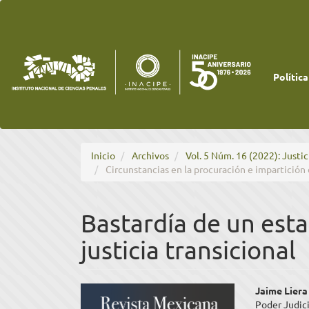
Navegación
principal
Contenido
principal
Barra
lateral
Política
Inicio
Archivos
Vol. 5 Núm. 16 (2022): Justic
Circunstancias en la procuración e impartición 
Bastardía de un est
justicia transicional
Barra
Cont
Jaime Liera
Poder Judic