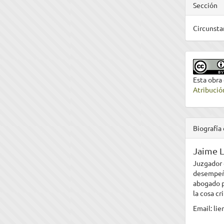
Sección
Circunsta
Esta obra
Atribució
Biografía 
Jaime L
Juzgador 
desempeña
abogado p
la cosa cr
Email: li