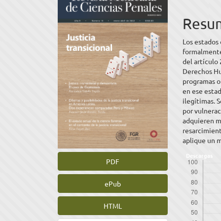
lateral
princ
del
del
Resu
artículo
artíc
Los estados
formalmente 
del artículo
Derechos Hu
programas o
en ese esta
ilegítimas. 
por vulnerac
adquieren ma
resarcimient
aplique un 
Descargas
PDF
ePub
HTML