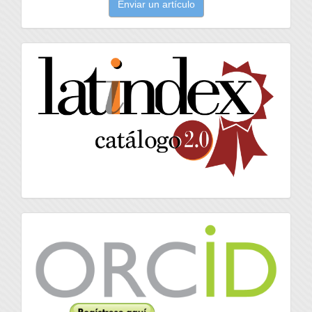
Enviar un artículo
un
artículo
latindex
Orcid