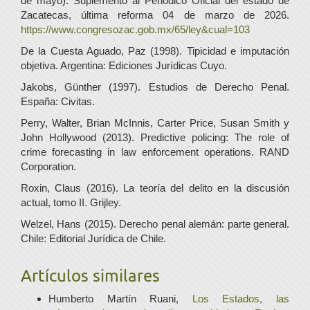
de mayo). Suplemento al Periódico Oficial del estado de
Zacatecas, última reforma 04 de marzo de 2026.
https://www.congresozac.gob.mx/65/ley&cual=103
De la Cuesta Aguado, Paz (1998). Tipicidad e imputación
objetiva. Argentina: Ediciones Jurídicas Cuyo.
Jakobs, Günther (1997). Estudios de Derecho Penal.
España: Civitas.
Perry, Walter, Brian McInnis, Carter Price, Susan Smith y
John Hollywood (2013). Predictive policing: The role of
crime forecasting in law enforcement operations. RAND
Corporation.
Roxin, Claus (2016). La teoría del delito en la discusión
actual, tomo II. Grijley.
Welzel, Hans (2015). Derecho penal alemán: parte general.
Chile: Editorial Jurídica de Chile.
Artículos similares
Humberto Martín Ruani,
Los Estados, las