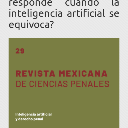
responde cuando la
inteligencia artificial se
equivoca?
Barra
lateral
del
artículo