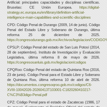
Artificial: principales capacidades y disciplinas científicas.
Bruselas: CE Unión Europea.
https://digital-
strategy.ec.europa.eu/en/library/definition-artificial-
intelligence-main-capabilities-and-scientific-disciplines
CPD: Código Penal de Durango (2009, 14 de junio). Código
Penal del Estado Libre y Soberano de Durango, última
reforma 25 de diciembre de 2025.
https://congresodurango.gob.mx/Archivos/legislacion/COD
CPSLP: Código Penal del estado de San Luis Potosí (2014,
28 de septiembre). Instituto de Investigación y Evaluación
Legislativa, última reforma 8 de mayo de 2026.
https://congresosanluis.gob.mx/legislacion/codigos
CPQRoo: Código Penal del estado de Quintana Roo (2016,
23 de junio). Código Penal para el Estado Libre y Soberano
de Quintana Roo, última reforma 10 de abril de 2026.
https://documentos.congresoqroo.gob.mx/codigos/C6-
XVIII-10042026-20260413T103001-C1820260410217-
C%C3%B3digo-Penal.pdf
CPZ: Código Penal para el estado de Zacatecas (1986, 17