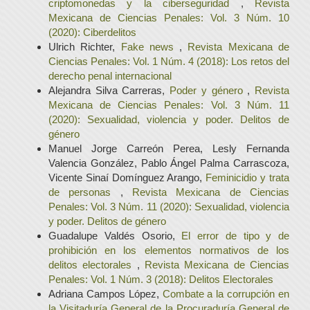
criptomonedas y la ciberseguridad
,
Revista
Mexicana de Ciencias Penales: Vol. 3 Núm. 10
(2020): Ciberdelitos
Ulrich Richter,
Fake news
,
Revista Mexicana de
Ciencias Penales: Vol. 1 Núm. 4 (2018): Los retos del
derecho penal internacional
Alejandra Silva Carreras,
Poder y género
,
Revista
Mexicana de Ciencias Penales: Vol. 3 Núm. 11
(2020): Sexualidad, violencia y poder. Delitos de
género
Manuel Jorge Carreón Perea, Lesly Fernanda
Valencia González, Pablo Ángel Palma Carrascoza,
Vicente Sinaí Domínguez Arango,
Feminicidio y trata
de personas
,
Revista Mexicana de Ciencias
Penales: Vol. 3 Núm. 11 (2020): Sexualidad, violencia
y poder. Delitos de género
Guadalupe Valdés Osorio,
El error de tipo y de
prohibición en los elementos normativos de los
delitos electorales
,
Revista Mexicana de Ciencias
Penales: Vol. 1 Núm. 3 (2018): Delitos Electorales
Adriana Campos López,
Combate a la corrupción en
la Visitaduría General de la Procuraduría General de