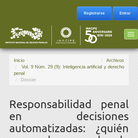
Navegación
principal
Registrarse
Entrar
Contenido
principal
Barra
Tog
lateral
nav
Inicio
Archivos
Vol. 9 Núm. 29 (9): Inteligencia artificial y derecho
penal
Dossier
Responsabilidad penal
en decisiones
automatizadas: ¿quién