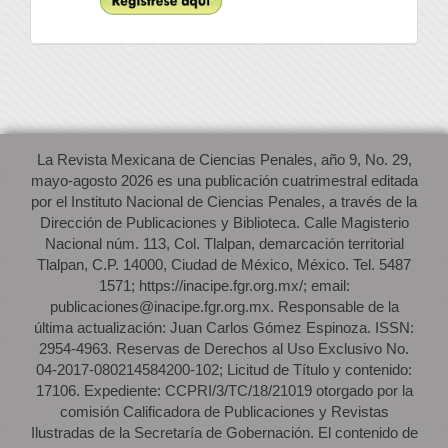
La Revista Mexicana de Ciencias Penales, año 9, No. 29,
mayo-agosto 2026 es una publicación cuatrimestral editada
por el Instituto Nacional de Ciencias Penales, a través de la
Dirección de Publicaciones y Biblioteca. Calle Magisterio
Nacional núm. 113, Col. Tlalpan, demarcación territorial
Tlalpan, C.P. 14000, Ciudad de México, México. Tel. 5487
1571; https://inacipe.fgr.org.mx/; email:
publicaciones@inacipe.fgr.org.mx. Responsable de la
última actualización: Juan Carlos Gómez Espinoza. ISSN:
2954-4963. Reservas de Derechos al Uso Exclusivo No.
04-2017-080214584200-102; Licitud de Título y contenido:
17106. Expediente: CCPRI/3/TC/18/21019 otorgado por la
comisión Calificadora de Publicaciones y Revistas
Ilustradas de la Secretaría de Gobernación. El contenido de