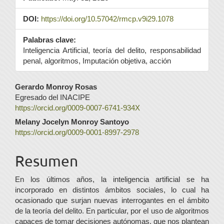
DOI:
https://doi.org/10.57042/rmcp.v9i29.1078
Palabras clave:
Inteligencia Artificial, teoría del delito, responsabilidad
penal, algoritmos, Imputación objetiva, acción
Contenido
Gerardo Monroy Rosas
Egresado del INACIPE
principal
https://orcid.org/0009-0007-6741-934X
del
Melany Jocelyn Monroy Santoyo
https://orcid.org/0009-0001-8997-2978
artículo
Resumen
En los últimos años, la inteligencia artificial se ha
incorporado en distintos ámbitos sociales, lo cual ha
ocasionado que surjan nuevas interrogantes en el ámbito
de la teoría del delito. En particular, por el uso de algoritmos
capaces de tomar decisiones autónomas, que nos plantean