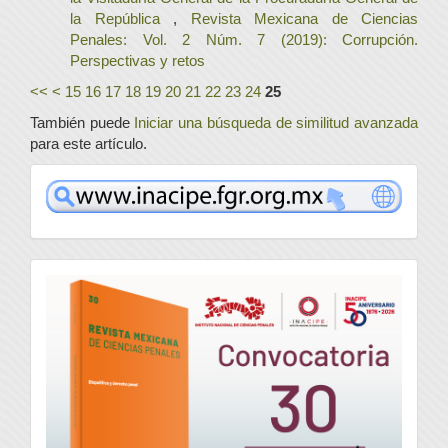
la República
,
Revista Mexicana de Ciencias
Penales: Vol. 2 Núm. 7 (2019): Corrupción.
Perspectivas y retos
<<
<
15
16
17
18
19
20
21
22
23
24
25
También puede
Iniciar una búsqueda de similitud avanzada
para este artículo.
www
convocatoria