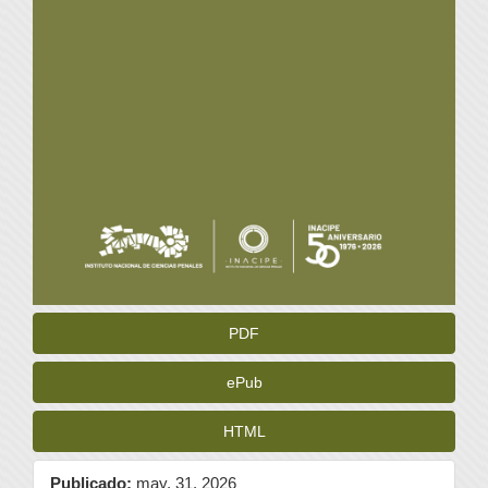
PDF
ePub
HTML
Publicado:
may. 31, 2026