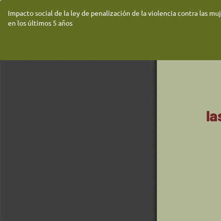
Volver
Impacto social de la ley de penalización de la violencia contra las mu
a
en los últimos 5 años
los
detalles
del
artículo