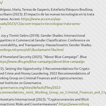
s/
ríguez, María, Teresa de Gasperis, Estefanía Eléxpuru Boullosa,
ribano (2023). El impacto de las nuevas tecnologías en la trata
manos. Accem.
https://www.accem.es/wp-
oads/2023/12/accem-impacto-tecnologias-trata-seres-
f
Joy y Tinmit Gebru (2018). Gender Shades: Intersectional
parities in Commercial Gender Classification. Conference on
countability, and Transparency. Massachusetts: Gender Shades.
ceedings.mlr.press/v81/buolamwini18a.html
f Homeland Security (2025). "About Blue Campaign". Blue
ttps://www.dhs.gov/blue-campaign/about-blue-campaign
22). Seizing the Opportunity: 5 Recommendations for Crypto
ted Crime and Money Laundering. 2022 Recommendations of
orking Group on Criminal Finances and Cryptocurrencies.
sel Institute on Governance.
lgovernance.org/sites/default/files/2022-
commendations_Joint_Working_Group_on_Criminal_Finances_and_Cryp
onetario Internacional (2023). “Cryptocurrencies and Illicit
ansactions: Risks and Countermeasures”.
https://www.imf.org