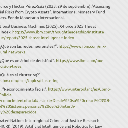
urcu y Héctor Pérez-Saiz (2023, 29 de septiembre)."Assessing
al Risks from Crypto Assets". International Monetary Fund
ers. Fondo Monetario Internacional.
ational Business Machines (2025). X-Force 2025 Threat
 Index.
https://www.ibm.com/thoughtleadership/institute-
lue/report/2025-threat-intelligence-index
. “¿Qué son las redes neuronales?”.
https://www.ibm.com/mx-
eural-networks
 “¿Qué es un árbol de decisión?”.
https://www.ibm.com/mx-
cision-trees
 “¿Qué es el clustering?”.
.ibm.com/eses/topics/clustering
f.). “Reconocimiento facial”.
https://www.interpol.int/es/Como-
olicia-
/Reconocimientofacial#:~:text=Desde%20su%20creaci%C3%B-
%20Sistema,personas%20de%20inter%-
y%20desaparecidos
nated Nations Interregional Crime and Justice Research
NICRI) (2019). Artificial Intelligence and Robotics for Law