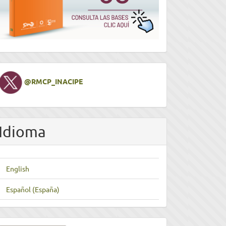
Twitter
@RMCP_INACIPE
Idioma
English
Español (España)
nviar