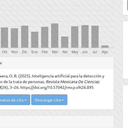
u
a
les
ar
vera, O. R. (2025). Inteligencia artificial para la detección y
ulo
n de la trata de personas.
Revista Mexicana De Ciencias
8
(26), 3–26. https://doi.org/10.57042/rmcp.v9i26.895
matos de cita
Descargar cita