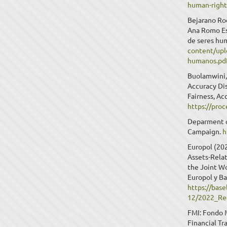
human-right
Bejarano Rod
Ana Romo Esc
de seres hu
content/upl
humanos.pd
Buolamwini, 
Accuracy Dis
Fairness, Ac
https://pro
Deparment o
Campaign.
h
Europol (20
Assets-Rela
the Joint W
Europol y Ba
https://base
12/2022_Re
FMI: Fondo M
Financial Tr