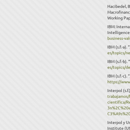
Hacibedel, B
Macrofinanci
Working Pap
IBM: Intern
Intelligence
business-va
IBM (s.f.-a)
es/topics/n
IBM (s.f.-b).
es/topics/de
IBM (s.f.-c).
https://www
Interpol (s.
trabajamos/P
cientifica
3n%2C%20el
C3%A9s%20
Interpol y U
Institute (U