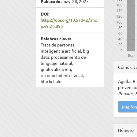
Publicado:
may. 28, 2025
DOI:
https://doi.org/10.57042/rmc
p.v9i26.895
Palabras clave:
Trata de personas,
inteligencia artificial, big
data, procesamiento de
Detal
lenguaje natural,
Cómo cit
geolocalización,
del
reconocimiento facial,
Aguilar Ri
blockchain
artíc
prevenció
Penales
,
Más for
Número