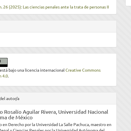
. 26 (2025): Las ciencias penales ante la trata de personas II
 está bajo una licencia internacional
Creative Commons
n 4.0
.
del autor/a
 Rosalío Aguilar Rivera,
Universidad Nacional
ma de México
o en Derecho por la Universidad La Salle Pachuca, maestro en
enal y Ciencias Penales por la Universidad Autónoma del