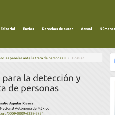
 Editorial
Envíos
Derechos de autor
Actual
Números 
encias penales ante la trata de personas II
Dossier
l para la detección y
ta de personas
enido
alío Aguilar Rivera
 Nacional Autónoma de México
ipal
id.org/0009-0009-6339-8734