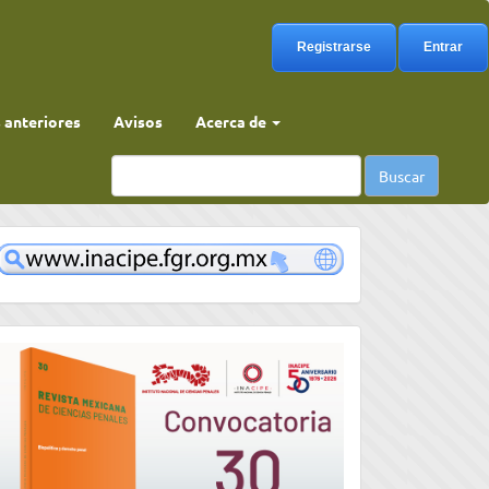
Registrarse
Entrar
anteriores
Avisos
Acerca de
Buscar
www
convocatoria