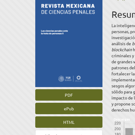
del
del
Resu
artículo
artíc
La inteligenc
personas, p
investigació
análisis de
b
blockchain
h
criminales y
de grandes v
patrones del
fortalecer l
implementac
sesgos algor
sólido para 
PDF
impacto de l
y propone s
ePub
derechos h
Descargas
HTML