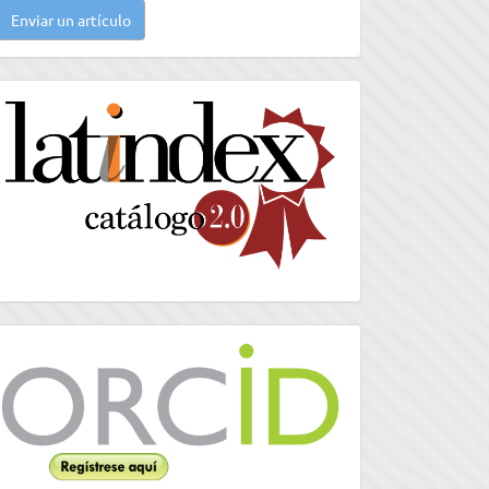
Enviar un artículo
n
rtículo
latindex
Orcid