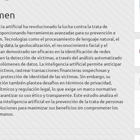
men
ulo
ia artificial ha revolucionado la lucha contra la trata de
roporcionando herramientas avanzadas para su prevención e
n. Tecnologías como el procesamiento de lenguaje natural, el
ig data
, la geolocalización, el reconocimiento facial y el
an demostrado ser eficaces en la identificación de redes
 en la detección de víctimas, a través del análisis automatizado
olúmenes de datos. La inteligencia artificial permite anticipar
ictivos, rastrear transacciones financieras sospechosas y
a protección de identidad de las víctimas. Sin embargo, su
ión también plantea desafíos en términos de privacidad,
ítmicos y regulación legal, lo que exige un marco normativo
garantizar su uso ético y transparente. Este estudio analiza el
a inteligencia artificial en la prevención de la trata de personas
oluciones para maximizar sus beneficios sin comprometer los
umanos.
E