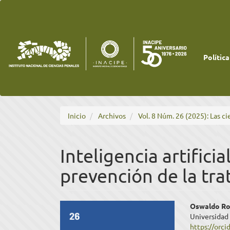
Navegación
principal
Contenido
principal
Barra
lateral
Política
Inicio
Archivos
Vol. 8 Núm. 26 (2025): Las ci
Inteligencia artificia
prevención de la tra
Barra
Cont
Oswaldo Ros
Universidad
lateral
princ
https://orc