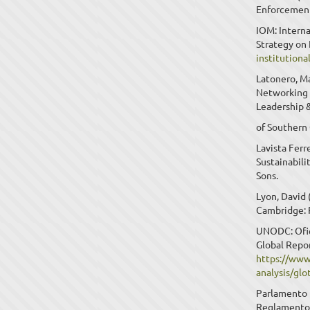
Enforcement
IOM: Interna
Strategy on 
institutiona
Latonero, Ma
Networking 
Leadership &
of Southern 
Lavista Ferr
Sustainabili
Sons.
Lyon, David 
Cambridge: P
UNODC: Ofici
Global Repor
https://www
analysis/g
Parlamento 
Reglamentom