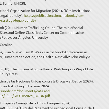
. Torino: UNICRI.
tional Organization for Migration (2021). “IOM Institutional
Legal Identity”.
https://publications.iom.int/books/iom-
l-strategy-legal-identity
rk (2011). Human Trafficking Online, The role of social
Sites and Online Classifieds. Center on Communication
 Policy. Los Ángeles: University
Carolina.
es, Juan M. y William B. Weeks, ai for Good: Applications in
ty, Humanitarian Action, and Health. Nashville: John Wiley &
(2018). The Culture of Surveillance: Watching as a Way of Life.
olity Press.
na de las Naciones Unidas contra la Droga y el Delito (2024).
t on Trafficking in Persons 2024.
.unodc.org/documents/data-and-
lotip/2024/GLOTIP2024_BOOK.pdf
Europeo y Consejo de la Unión Europea (2024).
(UE) 2024/1689 del Parlamento Europeo y del Consejo, de 15