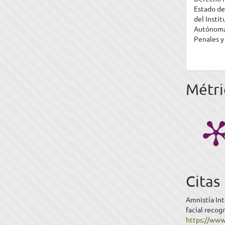
Estado de
del Insti
Autónoma 
Penales y
Métri
Citas
Amnistía Int
facial recog
https://www