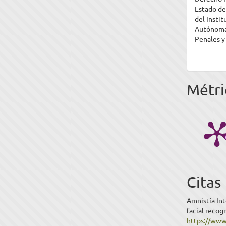
Estado de
del Insti
Autónoma 
Penales y
Métri
Citas
Amnistía Int
facial recog
https://www