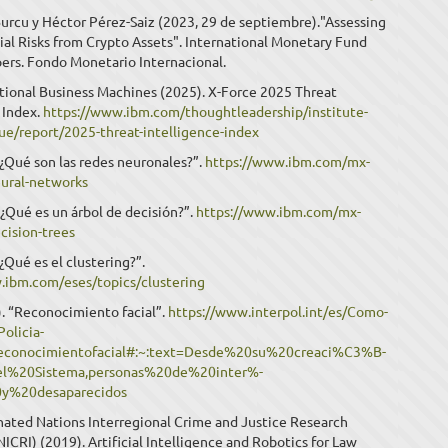
urcu y Héctor Pérez-Saiz (2023, 29 de septiembre)."Assessing
al Risks from Crypto Assets". International Monetary Fund
ers. Fondo Monetario Internacional.
ational Business Machines (2025). X-Force 2025 Threat
 Index.
https://www.ibm.com/thoughtleadership/institute-
lue/report/2025-threat-intelligence-index
. “¿Qué son las redes neuronales?”.
https://www.ibm.com/mx-
eural-networks
 “¿Qué es un árbol de decisión?”.
https://www.ibm.com/mx-
cision-trees
 “¿Qué es el clustering?”.
.ibm.com/eses/topics/clustering
f.). “Reconocimiento facial”.
https://www.interpol.int/es/Como-
olicia-
/Reconocimientofacial#:~:text=Desde%20su%20creaci%C3%B-
%20Sistema,personas%20de%20inter%-
y%20desaparecidos
nated Nations Interregional Crime and Justice Research
NICRI) (2019). Artificial Intelligence and Robotics for Law