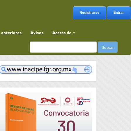
Registrarse
Entrar
anteriores
Avisos
Acerca de
Buscar
www
convocatoria