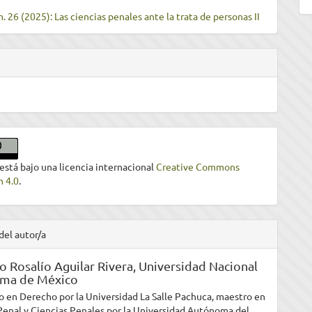
. 26 (2025): Las ciencias penales ante la trata de personas II
 está bajo una licencia internacional
Creative Commons
n 4.0
.
del autor/a
 Rosalío Aguilar Rivera,
Universidad Nacional
ma de México
o en Derecho por la Universidad La Salle Pachuca, maestro en
enal y Ciencias Penales por la Universidad Autónoma del