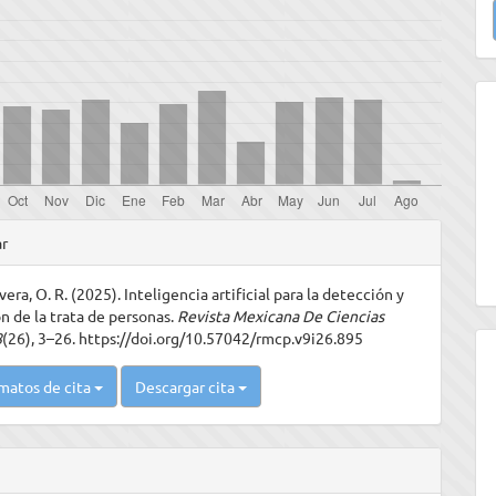
u
a
les
ar
vera, O. R. (2025). Inteligencia artificial para la detección y
ulo
n de la trata de personas.
Revista Mexicana De Ciencias
8
(26), 3–26. https://doi.org/10.57042/rmcp.v9i26.895
matos de cita
Descargar cita