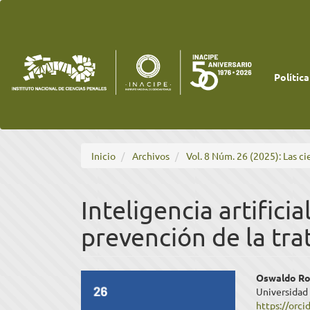
Navegación
principal
Contenido
principal
Barra
lateral
Política
Inicio
Archivos
Vol. 8 Núm. 26 (2025): Las ci
Inteligencia artificia
prevención de la tra
Barra
Cont
Oswaldo Ros
Universidad
lateral
princ
https://orc