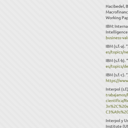
Hacibedel, B
Macrofinanci
Working Pap
IBM: Intern
Intelligence
business-va
IBM (s.f.-a)
es/topics/n
IBM (s.f.-b).
es/topics/de
IBM (s.f.-c).
https://www
Interpol (s.
trabajamos/P
cientifica
3n%2C%20el
C3%A9s%20
Interpol y U
Institute (U