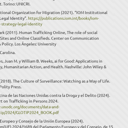
. Torino: UNICRI.
tional Organization for Migration (2021). “IOM Institutional
Legal Identity”.
https://publications.iom.int/books/iom-
l-strategy-legal-identity
rk (2011). Human Trafficking Online, The role of social
Sites and Online Classifieds. Center on Communication
 Policy. Los Ángeles: University
Carolina.
es, Juan M. y William B. Weeks, ai for Good: Applications in
ty, Humanitarian Action, and Health. Nashville: John Wiley &
(2018). The Culture of Surveillance: Watching as a Way of Life.
olity Press.
na de las Naciones Unidas contra la Droga y el Delito (2024).
t on Trafficking in Persons 2024.
.unodc.org/documents/data-and-
lotip/2024/GLOTIP2024_BOOK.pdf
Europeo y Consejo de la Unión Europea (2024).
(UE) 2024/1689 del Parlamento Europeo y del Consejo, de 15