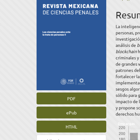
del
del
Resu
artículo
artíc
La inteligenc
personas, p
investigació
análisis de
b
blockchain
h
criminales y
de grandes v
patrones del
fortalecer l
implementac
sesgos algor
sólido para 
PDF
impacto de l
y propone s
ePub
derechos h
Descargas
HTML