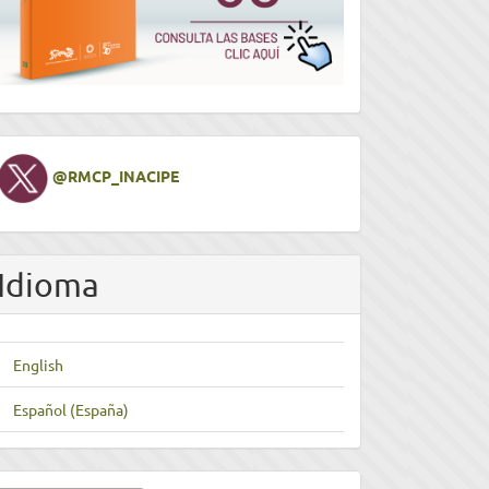
Twitter
@RMCP_INACIPE
Idioma
English
Español (España)
nviar