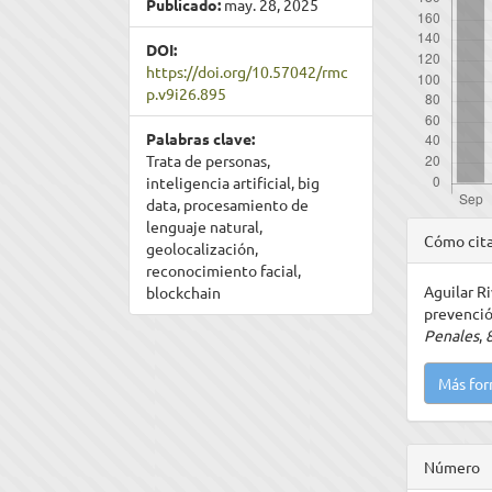
Publicado:
may. 28, 2025
DOI:
https://doi.org/10.57042/rmc
p.v9i26.895
Palabras clave:
Trata de personas,
inteligencia artificial, big
data, procesamiento de
Detal
lenguaje natural,
Cómo cit
geolocalización,
del
reconocimiento facial,
Aguilar Ri
blockchain
artíc
prevenció
Penales
,
Más for
Número