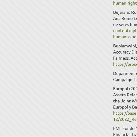
human-right
Bejarano Rod
Ana Romo Esc
de seres hu
content/upl
humanos.pd
Buolamwini, 
Accuracy Dis
Fairness, Ac
https://pro
Deparment o
Campaign.
h
Europol (20
Assets-Rela
the Joint W
Europol y Ba
https://base
12/2022_Re
FMI: Fondo M
Financial Tr