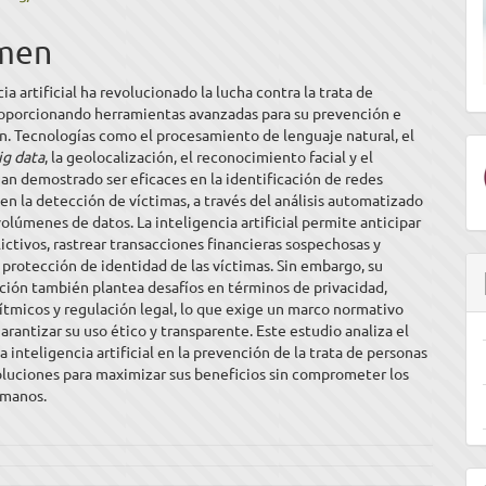
men
ulo
ia artificial ha revolucionado la lucha contra la trata de
roporcionando herramientas avanzadas para su prevención e
n. Tecnologías como el procesamiento de lenguaje natural, el
ig data
, la geolocalización, el reconocimiento facial y el
an demostrado ser eficaces en la identificación de redes
 en la detección de víctimas, a través del análisis automatizado
olúmenes de datos. La inteligencia artificial permite anticipar
ictivos, rastrear transacciones financieras sospechosas y
a protección de identidad de las víctimas. Sin embargo, su
ión también plantea desafíos en términos de privacidad,
ítmicos y regulación legal, lo que exige un marco normativo
garantizar su uso ético y transparente. Este estudio analiza el
a inteligencia artificial en la prevención de la trata de personas
oluciones para maximizar sus beneficios sin comprometer los
umanos.
E