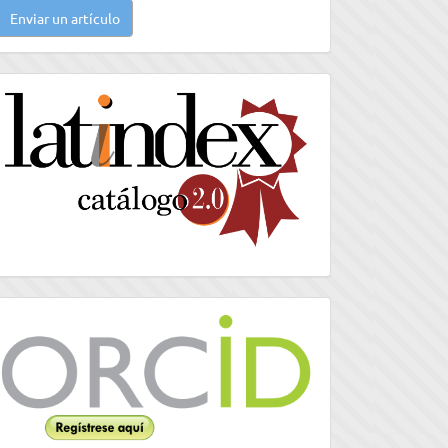
Enviar un artículo
n
rtículo
latindex
Orcid