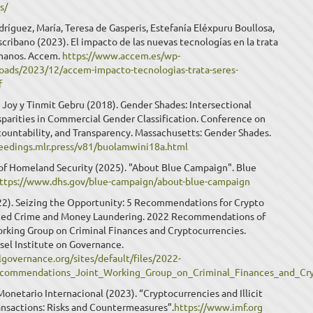
s/
ríguez, María, Teresa de Gasperis, Estefanía Eléxpuru Boullosa,
ribano (2023). El impacto de las nuevas tecnologías en la trata
manos. Accem.
https://www.accem.es/wp-
oads/2023/12/accem-impacto-tecnologias-trata-seres-
f
Joy y Tinmit Gebru (2018). Gender Shades: Intersectional
parities in Commercial Gender Classification. Conference on
countability, and Transparency. Massachusetts: Gender Shades.
ceedings.mlr.press/v81/buolamwini18a.html
f Homeland Security (2025). "About Blue Campaign". Blue
ttps://www.dhs.gov/blue-campaign/about-blue-campaign
22). Seizing the Opportunity: 5 Recommendations for Crypto
ted Crime and Money Laundering. 2022 Recommendations of
orking Group on Criminal Finances and Cryptocurrencies.
sel Institute on Governance.
lgovernance.org/sites/default/files/2022-
commendations_Joint_Working_Group_on_Criminal_Finances_and_Cryp
onetario Internacional (2023). “Cryptocurrencies and Illicit
ansactions: Risks and Countermeasures”.
https://www.imf.org