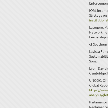
Enforcement
IOM: Interna
Strategy on 
institutiona
Latonero, Ma
Networking 
Leadership &
of Southern 
Lavista Ferr
Sustainabili
Sons.
Lyon, David 
Cambridge: P
UNODC: Ofici
Global Repor
https://www
analysis/g
Parlamento 
Reglamentom