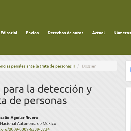
 Editorial
Envíos
Derechos de autor
Actual
Números 
encias penales ante la trata de personas II
Dossier
l para la detección y
ta de personas
enido
alío Aguilar Rivera
 Nacional Autónoma de México
ipal
id.org/0009-0009-6339-8734