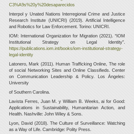
C3%A9s%20y%20desaparecidos
Interpol y Unated Nations Interregional Crime and Justice
Research Institute (UNICRI) (2019). Artificial Intelligence
and Robotics for Law Enforcement. Torino: UNICRI.
IOM: International Organization for Migration (2021). “IOM
Institutional Strategy on Legal Identity”.
https://publications.iom.int/books/iom-institutional-strategy-
legal-identity
Latonero, Mark (2011). Human Trafficking Online, The role
of social Networking Sites and Online Classifieds. Center
on Communication Leadership & Policy. Los Ángeles:
University
of Southern Carolina.
Lavista Ferres, Juan M. y William B. Weeks, ai for Good:
Applications in Sustainability, Humanitarian Action, and
Health. Nashville: John Wiley & Sons.
Lyon, David (2018). The Culture of Surveillance: Watching
as a Way of Life. Cambridge: Polity Press.