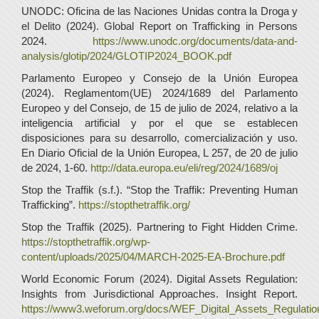
UNODC: Oficina de las Naciones Unidas contra la Droga y
el Delito (2024). Global Report on Trafficking in Persons
2024.
https://www.unodc.org/documents/data-and-
analysis/glotip/2024/GLOTIP2024_BOOK.pdf
Parlamento Europeo y Consejo de la Unión Europea
(2024). Reglamentom(UE) 2024/1689 del Parlamento
Europeo y del Consejo, de 15 de julio de 2024, relativo a la
inteligencia artificial y por el que se establecen
disposiciones para su desarrollo, comercialización y uso.
En Diario Oficial de la Unión Europea, L 257, de 20 de julio
de 2024, 1-60.
http://data.europa.eu/eli/reg/2024/1689/oj
Stop the Traffik (s.f.). “Stop the Traffik: Preventing Human
Trafficking”.
https://stopthetraffik.org/
Stop the Traffik (2025). Partnering to Fight Hidden Crime.
https://stopthetraffik.org/wp-
content/uploads/2025/04/MARCH-2025-EA-Brochure.pdf
World Economic Forum (2024). Digital Assets Regulation:
Insights from Jurisdictional Approaches. Insight Report.
https://www3.weforum.org/docs/WEF_Digital_Assets_Regulatio