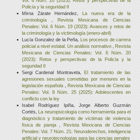
Vol. 6 Núm. 20 (2023): Retos y perspectivas de la
Policía y la seguridad II
Mirna Zárate Hernández,
La nueva era de la
criminología
,
Revista Mexicana de Ciencias
Penales: Vol. 6 Núm. 19 (2023): Avances y retos de
la criminología y la victimología (enero-abril)
Lucía Gonzalez de la Peña,
Los procesos de carrera
policial a nivel estatal. Un análisis normativo
,
Revista
Mexicana de Ciencias Penales: Vol. 6 Núm. 20
(2023): Retos y perspectivas de la Policía y la
seguridad II
Sergi Cardenal Montraveta,
El tratamiento de las
agresiones sexuales cometidas por menores en la
legislación española
,
Revista Mexicana de Ciencias
Penales: Vol. 8 Núm. 25 (2025): Adolescentes en
conflicto con la ley
Isabel Rodríguez Ipiña, Jorge Alberto Guzmán
Cortés,
La neuropsicología como herramienta para el
diagnóstico y tratamiento de víctimas de violencia
física de pareja
,
Revista Mexicana de Ciencias
Penales: Vol. 7 Núm. 21: Neuroderechos, inteligencia
artificial y neurotecnologías para las ciencias penales