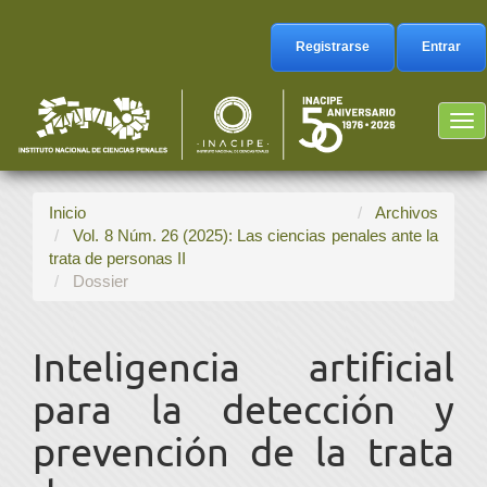
Navegación
principal
Registrarse
Entrar
Contenido
principal
Barra
Tog
lateral
nav
Inicio
Archivos
Vol. 8 Núm. 26 (2025): Las ciencias penales ante la
trata de personas II
Dossier
Inteligencia artificial
para la detección y
prevención de la trata