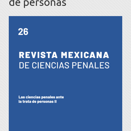
de personas
Barra
lateral
del
artículo