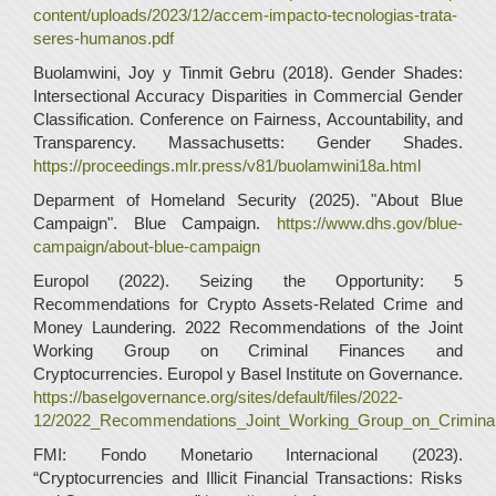
content/uploads/2023/12/accem-impacto-tecnologias-trata-
seres-humanos.pdf
Buolamwini, Joy y Tinmit Gebru (2018). Gender Shades:
Intersectional Accuracy Disparities in Commercial Gender
Classification. Conference on Fairness, Accountability, and
Transparency. Massachusetts: Gender Shades.
https://proceedings.mlr.press/v81/buolamwini18a.html
Deparment of Homeland Security (2025). "About Blue
Campaign". Blue Campaign.
https://www.dhs.gov/blue-
campaign/about-blue-campaign
Europol (2022). Seizing the Opportunity: 5
Recommendations for Crypto Assets-Related Crime and
Money Laundering. 2022 Recommendations of the Joint
Working Group on Criminal Finances and
Cryptocurrencies. Europol y Basel Institute on Governance.
https://baselgovernance.org/sites/default/files/2022-
12/2022_Recommendations_Joint_Working_Group_on_Criminal
FMI: Fondo Monetario Internacional (2023).
“Cryptocurrencies and Illicit Financial Transactions: Risks