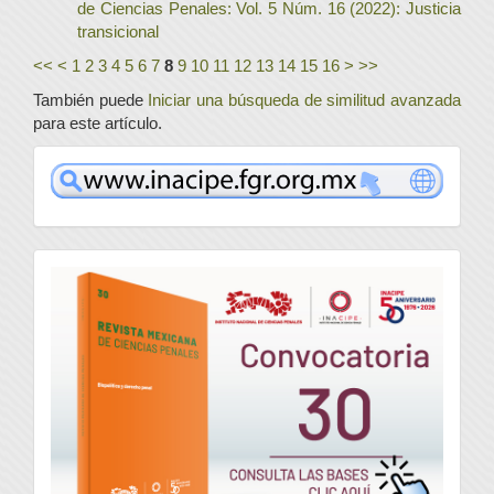
de Ciencias Penales: Vol. 5 Núm. 16 (2022): Justicia
transicional
<<
<
1
2
3
4
5
6
7
8
9
10
11
12
13
14
15
16
>
>>
También puede
Iniciar una búsqueda de similitud avanzada
para este artículo.
www
convocatoria