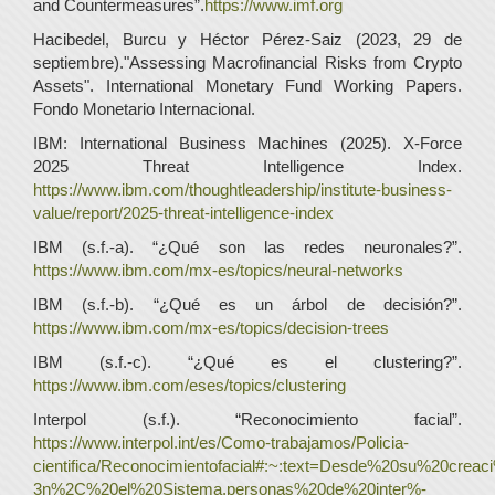
and Countermeasures”.
https://www.imf.org
Hacibedel, Burcu y Héctor Pérez-Saiz (2023, 29 de
septiembre)."Assessing Macrofinancial Risks from Crypto
Assets". International Monetary Fund Working Papers.
Fondo Monetario Internacional.
IBM: International Business Machines (2025). X-Force
2025 Threat Intelligence Index.
https://www.ibm.com/thoughtleadership/institute-business-
value/report/2025-threat-intelligence-index
IBM (s.f.-a). “¿Qué son las redes neuronales?”.
https://www.ibm.com/mx-es/topics/neural-networks
IBM (s.f.-b). “¿Qué es un árbol de decisión?”.
https://www.ibm.com/mx-es/topics/decision-trees
IBM (s.f.-c). “¿Qué es el clustering?”.
https://www.ibm.com/eses/topics/clustering
Interpol (s.f.). “Reconocimiento facial”.
https://www.interpol.int/es/Como-trabajamos/Policia-
cientifica/Reconocimientofacial#:~:text=Desde%20su%20crea
3n%2C%20el%20Sistema,personas%20de%20inter%-