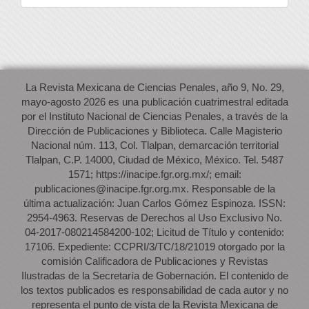
La Revista Mexicana de Ciencias Penales, año 9, No. 29,
mayo-agosto 2026 es una publicación cuatrimestral editada
por el Instituto Nacional de Ciencias Penales, a través de la
Dirección de Publicaciones y Biblioteca. Calle Magisterio
Nacional núm. 113, Col. Tlalpan, demarcación territorial
Tlalpan, C.P. 14000, Ciudad de México, México. Tel. 5487
1571; https://inacipe.fgr.org.mx/; email:
publicaciones@inacipe.fgr.org.mx. Responsable de la
última actualización: Juan Carlos Gómez Espinoza. ISSN:
2954-4963. Reservas de Derechos al Uso Exclusivo No.
04-2017-080214584200-102; Licitud de Título y contenido:
17106. Expediente: CCPRI/3/TC/18/21019 otorgado por la
comisión Calificadora de Publicaciones y Revistas
Ilustradas de la Secretaría de Gobernación. El contenido de
los textos publicados es responsabilidad de cada autor y no
representa el punto de vista de la Revista Mexicana de