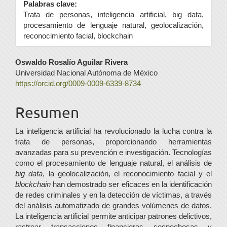
Palabras clave:
Trata de personas, inteligencia artificial, big data,
procesamiento de lenguaje natural, geolocalización,
reconocimiento facial, blockchain
Contenido
Oswaldo Rosalío Aguilar Rivera
Universidad Nacional Autónoma de México
principal
https://orcid.org/0009-0009-6339-8734
del
Resumen
artículo
La inteligencia artificial ha revolucionado la lucha contra la
trata de personas, proporcionando herramientas
avanzadas para su prevención e investigación. Tecnologías
como el procesamiento de lenguaje natural, el análisis de
big data
, la geolocalización, el reconocimiento facial y el
blockchain
han demostrado ser eficaces en la identificación
de redes criminales y en la detección de víctimas, a través
del análisis automatizado de grandes volúmenes de datos.
La inteligencia artificial permite anticipar patrones delictivos,
rastrear transacciones financieras sospechosas y