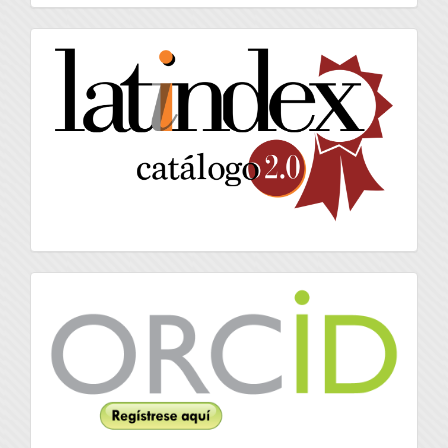
artículo
latindex
Orcid