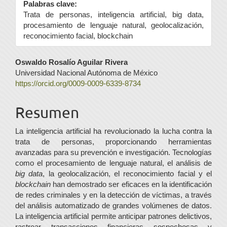
Palabras clave:
Trata de personas, inteligencia artificial, big data,
procesamiento de lenguaje natural, geolocalización,
reconocimiento facial, blockchain
Contenido
Oswaldo Rosalío Aguilar Rivera
Universidad Nacional Autónoma de México
principal
https://orcid.org/0009-0009-6339-8734
del
Resumen
artículo
La inteligencia artificial ha revolucionado la lucha contra la
trata de personas, proporcionando herramientas
avanzadas para su prevención e investigación. Tecnologías
como el procesamiento de lenguaje natural, el análisis de
big data
, la geolocalización, el reconocimiento facial y el
blockchain
han demostrado ser eficaces en la identificación
de redes criminales y en la detección de víctimas, a través
del análisis automatizado de grandes volúmenes de datos.
La inteligencia artificial permite anticipar patrones delictivos,
rastrear transacciones financieras sospechosas y