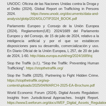
UNODC: Oficina de las Naciones Unidas contra la Droga y
el Delito (2024). Global Report on Trafficking in Persons
2024.
https://www.unodc.org/documents/data-and-
analysis/glotip/2024/GLOTIP2024_BOOK.pdf
Parlamento Europeo y Consejo de la Unión Europea
(2024). Reglamentom(UE) 2024/1689 del Parlamento
Europeo y del Consejo, de 15 de julio de 2024, relativo a la
inteligencia artificial y por el que se establecen
disposiciones para su desarrollo, comercialización y uso.
En Diario Oficial de la Unión Europea, L 257, de 20 de julio
de 2024, 1-60.
http://data.europa.eu/eli/reg/2024/1689/oj
Stop the Traffik (s.f.). “Stop the Traffik: Preventing Human
Trafficking”.
https://stopthetraffik.org/
Stop the Traffik (2025). Partnering to Fight Hidden Crime.
https://stopthetraffik.org/wp-
content/uploads/2025/04/MARCH-2025-EA-Brochure.pdf
World Economic Forum (2024). Digital Assets Regulation:
Insights from Jurisdictional Approaches. Insight Report.
https://www3.weforum.org/docs/WEF_Digital_Assets_Regulatio