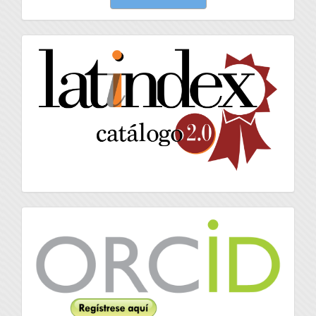
un
artículo
latindex
Orcid