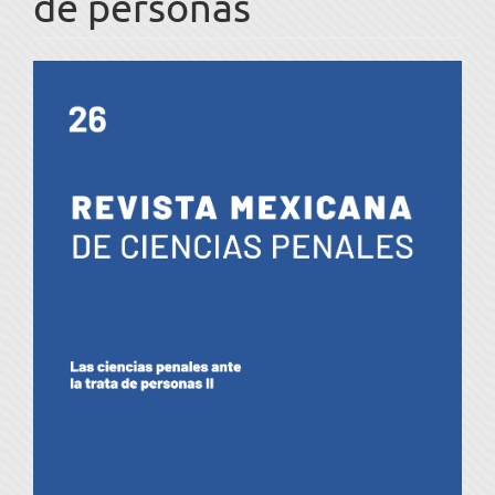
de personas
Barra
lateral
del
artículo