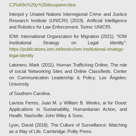
C3%A9s%20y%20desaparecidos
Interpol y Unated Nations Interregional Crime and Justice
Research Institute (UNICRI) (2019). Artificial Intelligence
and Robotics for Law Enforcement. Torino: UNICRI.
IOM: International Organization for Migration (2021). “IOM
Institutional Strategy on Legal Identity”.
https://publications.iom.int/books/iom-institutional-strategy-
legal-identity
Latonero, Mark (2011). Human Trafficking Online, The role
of social Networking Sites and Online Classifieds. Center
on Communication Leadership & Policy. Los Ángeles:
University
of Southern Carolina.
Lavista Ferres, Juan M. y William B. Weeks, ai for Good:
Applications in Sustainability, Humanitarian Action, and
Health. Nashville: John Wiley & Sons.
Lyon, David (2018). The Culture of Surveillance: Watching
as a Way of Life. Cambridge: Polity Press.