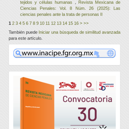
tejidos y células humanas
,
Revista Mexicana de
Ciencias Penales: Vol. 8 Núm. 26 (2025): Las
ciencias penales ante la trata de personas II
1
2
3
4
5
6
7
8
9
10
11
12
13
14
15
16
>
>>
También puede
Iniciar una búsqueda de similitud avanzada
para este artículo.
www
convocatoria