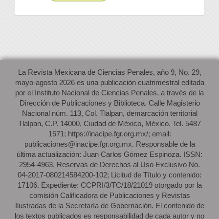
La Revista Mexicana de Ciencias Penales, año 9, No. 29,
mayo-agosto 2026 es una publicación cuatrimestral editada
por el Instituto Nacional de Ciencias Penales, a través de la
Dirección de Publicaciones y Biblioteca. Calle Magisterio
Nacional núm. 113, Col. Tlalpan, demarcación territorial
Tlalpan, C.P. 14000, Ciudad de México, México. Tel. 5487
1571; https://inacipe.fgr.org.mx/; email:
publicaciones@inacipe.fgr.org.mx. Responsable de la
última actualización: Juan Carlos Gómez Espinoza. ISSN:
2954-4963. Reservas de Derechos al Uso Exclusivo No.
04-2017-080214584200-102; Licitud de Título y contenido:
17106. Expediente: CCPRI/3/TC/18/21019 otorgado por la
comisión Calificadora de Publicaciones y Revistas
Ilustradas de la Secretaría de Gobernación. El contenido de
los textos publicados es responsabilidad de cada autor y no