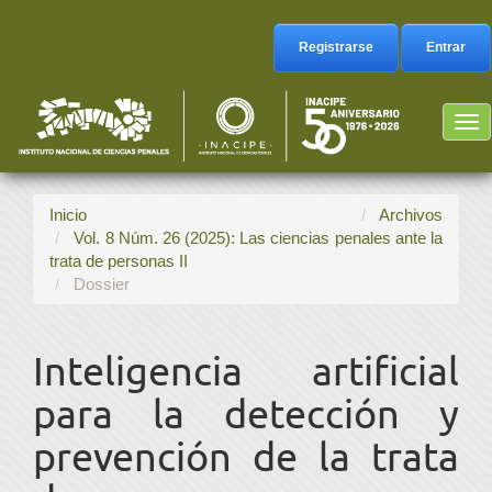
Navegación
principal
Registrarse
Entrar
Contenido
principal
Barra
Tog
lateral
nav
Inicio
Archivos
Vol. 8 Núm. 26 (2025): Las ciencias penales ante la
trata de personas II
Dossier
Inteligencia artificial
para la detección y
prevención de la trata