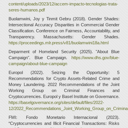
content/uploads/2023/12/accem-impacto-tecnologias-trata-
seres-humanos.pdf
Buolamwini, Joy y Tinmit Gebru (2018). Gender Shades:
Intersectional Accuracy Disparities in Commercial Gender
Classification. Conference on Fairness, Accountability, and
Transparency. Massachusetts: Gender Shades.
https://proceedings.mlr.press/v81/buolamwini18a.html
Deparment of Homeland Security (2025). "About Blue
Campaign". Blue Campaign.
https://www.dhs.gov/blue-
campaign/about-blue-campaign
Europol (2022). Seizing the Opportunity: 5
Recommendations for Crypto Assets-Related Crime and
Money Laundering. 2022 Recommendations of the Joint
Working Group on Criminal Finances and
Cryptocurrencies. Europol y Basel Institute on Governance.
https://baselgovernance.org/sites/default/files/2022-
12/2022_Recommendations_Joint_Working_Group_on_Criminal
FMI: Fondo Monetario Internacional (2023).
“Cryptocurrencies and Illicit Financial Transactions: Risks