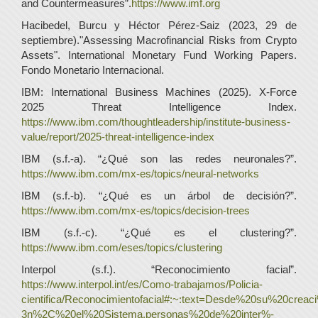
and Countermeasures”.
https://www.imf.org
Hacibedel, Burcu y Héctor Pérez-Saiz (2023, 29 de
septiembre)."Assessing Macrofinancial Risks from Crypto
Assets". International Monetary Fund Working Papers.
Fondo Monetario Internacional.
IBM: International Business Machines (2025). X-Force
2025 Threat Intelligence Index.
https://www.ibm.com/thoughtleadership/institute-business-
value/report/2025-threat-intelligence-index
IBM (s.f.-a). “¿Qué son las redes neuronales?”.
https://www.ibm.com/mx-es/topics/neural-networks
IBM (s.f.-b). “¿Qué es un árbol de decisión?”.
https://www.ibm.com/mx-es/topics/decision-trees
IBM (s.f.-c). “¿Qué es el clustering?”.
https://www.ibm.com/eses/topics/clustering
Interpol (s.f.). “Reconocimiento facial”.
https://www.interpol.int/es/Como-trabajamos/Policia-
cientifica/Reconocimientofacial#:~:text=Desde%20su%20crea
3n%2C%20el%20Sistema,personas%20de%20inter%-