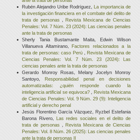
ante la trata de personas
Rubén Alejandro Uribe Rodríguez,
La importancia de
la investigación financiera en el combate del delito de
trata de personas
,
Revista Mexicana de Ciencias
Penales: Vol. 7 Núm. 23 (2024): Las ciencias penales
ante la trata de personas
Sherly Tania Bustamante Maita, Edwin Wilson
Villanueva Altamirano,
Factores relacionados a la
trata de personas: caso Perú
,
Revista Mexicana de
Ciencias Penales: Vol. 7 Núm. 23 (2024): Las
ciencias penales ante la trata de personas
Gerardo Monroy Rosas, Melany Jocelyn Monroy
Santoyo,
Responsabilidad penal en decisiones
automatizadas: ¿quién responde cuando la
inteligencia artificial se equivoca?
,
Revista Mexicana
de Ciencias Penales: Vol. 9 Núm. 29 (9): Inteligencia
artificial y derecho penal
Jesús Florentino García Vázquez, Ryzbel Estefania
Barona Rivero,
Las redes sociales en el delito de
trata de personas
,
Revista Mexicana de Ciencias
Penales: Vol. 8 Núm. 26 (2025): Las ciencias penales
ante la trata de personas II