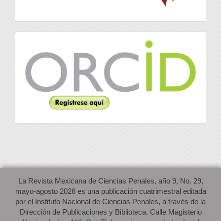
Orcid
La Revista Mexicana de Ciencias Penales, año 9, No. 29,
mayo-agosto 2026 es una publicación cuatrimestral editada
por el Instituto Nacional de Ciencias Penales, a través de la
Dirección de Publicaciones y Biblioteca. Calle Magisterio