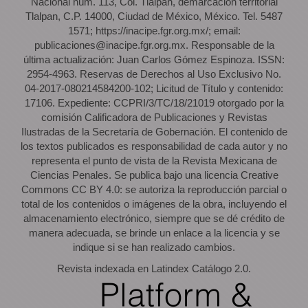
Nacional núm. 113, Col. Tlalpan, demarcación territorial
Tlalpan, C.P. 14000, Ciudad de México, México. Tel. 5487
1571; https://inacipe.fgr.org.mx/; email:
publicaciones@inacipe.fgr.org.mx. Responsable de la
última actualización: Juan Carlos Gómez Espinoza. ISSN:
2954-4963. Reservas de Derechos al Uso Exclusivo No.
04-2017-080214584200-102; Licitud de Título y contenido:
17106. Expediente: CCPRI/3/TC/18/21019 otorgado por la
comisión Calificadora de Publicaciones y Revistas
Ilustradas de la Secretaría de Gobernación. El contenido de
los textos publicados es responsabilidad de cada autor y no
representa el punto de vista de la Revista Mexicana de
Ciencias Penales. Se publica bajo una licencia Creative
Commons CC BY 4.0: se autoriza la reproducción parcial o
total de los contenidos o imágenes de la obra, incluyendo el
almacenamiento electrónico, siempre que se dé crédito de
manera adecuada, se brinde un enlace a la licencia y se
indique si se han realizado cambios.
Revista indexada en Latindex Catálogo 2.0.