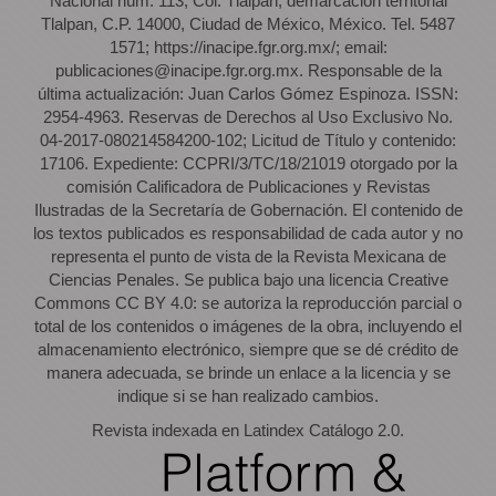
Nacional núm. 113, Col. Tlalpan, demarcación territorial
Tlalpan, C.P. 14000, Ciudad de México, México. Tel. 5487
1571; https://inacipe.fgr.org.mx/; email:
publicaciones@inacipe.fgr.org.mx. Responsable de la
última actualización: Juan Carlos Gómez Espinoza. ISSN:
2954-4963. Reservas de Derechos al Uso Exclusivo No.
04-2017-080214584200-102; Licitud de Título y contenido:
17106. Expediente: CCPRI/3/TC/18/21019 otorgado por la
comisión Calificadora de Publicaciones y Revistas
Ilustradas de la Secretaría de Gobernación. El contenido de
los textos publicados es responsabilidad de cada autor y no
representa el punto de vista de la Revista Mexicana de
Ciencias Penales. Se publica bajo una licencia Creative
Commons CC BY 4.0: se autoriza la reproducción parcial o
total de los contenidos o imágenes de la obra, incluyendo el
almacenamiento electrónico, siempre que se dé crédito de
manera adecuada, se brinde un enlace a la licencia y se
indique si se han realizado cambios.
Revista indexada en Latindex Catálogo 2.0.