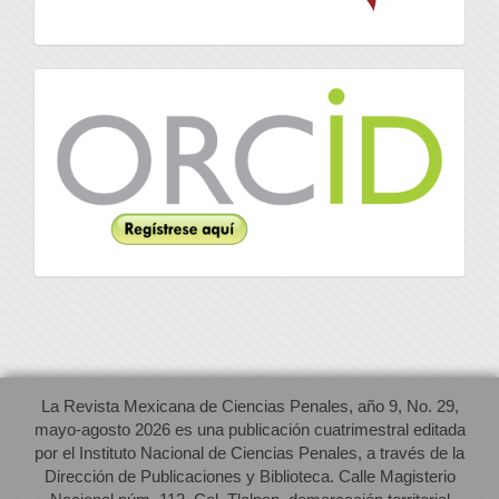
Orcid
La Revista Mexicana de Ciencias Penales, año 9, No. 29,
mayo-agosto 2026 es una publicación cuatrimestral editada
por el Instituto Nacional de Ciencias Penales, a través de la
Dirección de Publicaciones y Biblioteca. Calle Magisterio