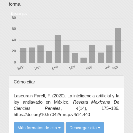
forma.
Descargas
Detalles
Cómo citar
del
Lascurain Farell, F. (2020). La inteligencia artificial y la
artículo
ley antilavado en México.
Revista Mexicana De
Ciencias Penales
,
4
(14), 175–186.
https://doi.org/10.57042/rmcp.v4i14.440
Más formatos de cita
Descargar cita