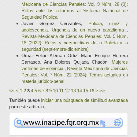
Mexicana de Ciencias Penales: Vol. 9 Núm. 28 (9):
Retos ante las reformas al Sistema Nacional de
Seguridad Pública
Javier Gómez Cervantes,
Policía, niñez y
adolescencia. Urgencia de un nuevo paradigma
,
Revista Mexicana de Ciencias Penales: Vol. 5 Núm.
18 (2022): Retos y perspectivas de la Policía y la
seguridad (septiembre-diciembre)
Omar Felipe Alemán Ortiz, Mario Enrique Herrera
Carrasco, Ana Dolores Quijada Chacón,
Mujeres
víctimas de violencia
,
Revista Mexicana de Ciencias
Penales: Vol. 7 Núm. 22 (2024): Temas actuales en
materia jurídico-penal
<<
<
1
2
3
4
5
6
7
8
9
10
11
12
13
14
15
16
>
>>
También puede
Iniciar una búsqueda de similitud avanzada
para este artículo.
www