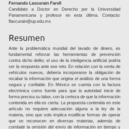
Contenido
Fernando Lascurain Farell
Candidato a Doctor en Derecho por la Universidad
principal
Panamericana y profesor en esta última. Contacto:
del
flascurain@up.edu.mx
artículo
Resumen
Ante la problemática mundial del lavado de dinero, es
fundamental reforzar las herramientas de prevención
contra dicho delito; el uso de la inteligencia artificial podría
ser la respuesta ante ese reto. En relación con la venta de
vehículos nuevos, debería incorporarse la obligación de
recabar la información que origina el análisis de una forma
segura y confiable. En México se cuenta con la factura
electrónica como fuente para que la autoridad inicie de
forma precisa su labor, con la certeza de que la información
contenida en ella es cierta. La propuesta contenida en este
artículo no requiere adecuación alguna a la ley de la
materia, sino que solo implica modificar formas de operar
que se reconocen en diversas materias, además de
combatir la omisión del envío de información en tiempo y