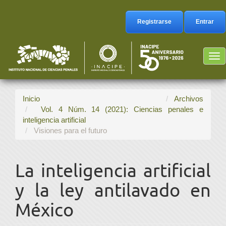
Navegación
principal
Registrarse
Entrar
Contenido
principal
Barra
Tog
lateral
nav
Inicio
Archivos
Vol. 4 Núm. 14 (2021): Ciencias penales e
inteligencia artificial
Visiones para el futuro
La inteligencia artificial
y la ley antilavado en
México