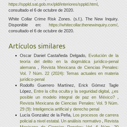
https://sppld.sat.gob.mx/pld/interiores/sppld.html
,
consultado el 6 de octubre de 2020.
White Collar Crime Risk Zones. (s.f.). The New Inquiry.
Disponible en:
https://whitecollar.thenewinquiry.com/
,
consultado el 6 de octubre de 2020.
Artículos similares
Oscar Daniel Castañeda Delgado,
Evolución de la
teoría del delito en la dogmática jurídico-penal
alemana
,
Revista Mexicana de Ciencias Penales:
Vol. 7 Núm. 22 (2024): Temas actuales en materia
jurídico-penal
Rodolfo Guerrero Martínez, Erick Gómez Tagle
López,
Entre la cifra oculta y la seguridad digital, ¿es
posible un modelo integral de paz en México?
,
Revista Mexicana de Ciencias Penales: Vol. 9 Núm.
29 (9): Inteligencia artificial y derecho penal
Lucía Gonzalez de la Peña,
Los procesos de carrera
policial a nivel estatal. Un análisis normativo
,
Revista
Mexicana de Ciencias Penales: Vol. 6 Núm. 20