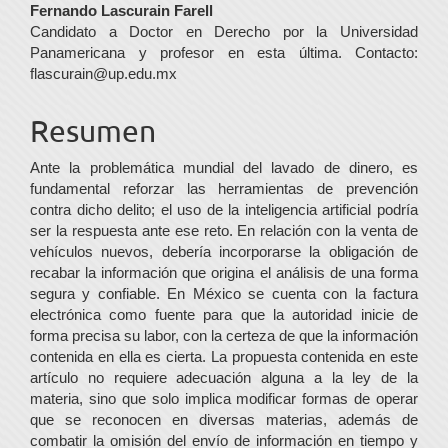
Contenido
Fernando Lascurain Farell
Candidato a Doctor en Derecho por la Universidad
principal
Panamericana y profesor en esta última. Contacto:
del
flascurain@up.edu.mx
artículo
Resumen
Ante la problemática mundial del lavado de dinero, es
fundamental reforzar las herramientas de prevención
contra dicho delito; el uso de la inteligencia artificial podría
ser la respuesta ante ese reto. En relación con la venta de
vehículos nuevos, debería incorporarse la obligación de
recabar la información que origina el análisis de una forma
segura y confiable. En México se cuenta con la factura
electrónica como fuente para que la autoridad inicie de
forma precisa su labor, con la certeza de que la información
contenida en ella es cierta. La propuesta contenida en este
artículo no requiere adecuación alguna a la ley de la
materia, sino que solo implica modificar formas de operar
que se reconocen en diversas materias, además de
combatir la omisión del envío de información en tiempo y