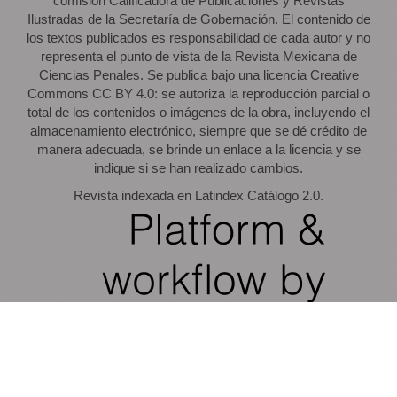
comisión Calificadora de Publicaciones y Revistas
Ilustradas de la Secretaría de Gobernación. El contenido de
los textos publicados es responsabilidad de cada autor y no
representa el punto de vista de la Revista Mexicana de
Ciencias Penales. Se publica bajo una licencia Creative
Commons CC BY 4.0: se autoriza la reproducción parcial o
total de los contenidos o imágenes de la obra, incluyendo el
almacenamiento electrónico, siempre que se dé crédito de
manera adecuada, se brinde un enlace a la licencia y se
indique si se han realizado cambios.
Revista indexada en Latindex Catálogo 2.0.