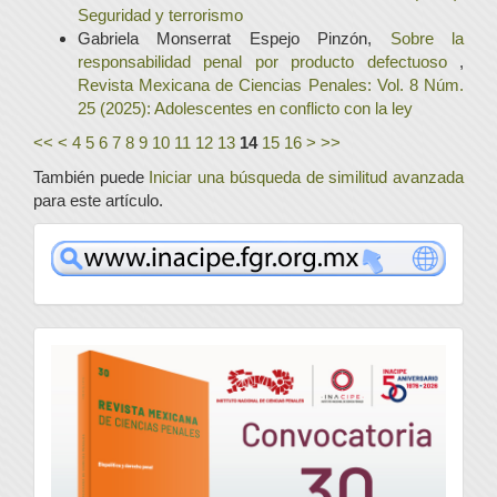
Seguridad y terrorismo
Gabriela Monserrat Espejo Pinzón,
Sobre la
responsabilidad penal por producto defectuoso
,
Revista Mexicana de Ciencias Penales: Vol. 8 Núm.
25 (2025): Adolescentes en conflicto con la ley
<<
<
4
5
6
7
8
9
10
11
12
13
14
15
16
>
>>
También puede
Iniciar una búsqueda de similitud avanzada
para este artículo.
www
convocatoria