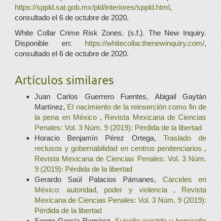
https://sppld.sat.gob.mx/pld/interiores/sppld.html
,
consultado el 6 de octubre de 2020.
White Collar Crime Risk Zones. (s.f.). The New Inquiry.
Disponible en:
https://whitecollar.thenewinquiry.com/
,
consultado el 6 de octubre de 2020.
Artículos similares
Juan Carlos Guerrero Fuentes, Abigail Gaytán
Martínez,
El nacimiento de la reinserción como fin de
la pena en México
,
Revista Mexicana de Ciencias
Penales: Vol. 3 Núm. 9 (2019): Pérdida de la libertad
Horacio Benjamín Pérez Ortega,
Traslado de
reclusos y gobernabilidad en centros penitenciarios
,
Revista Mexicana de Ciencias Penales: Vol. 3 Núm.
9 (2019): Pérdida de la libertad
Gerardo Saúl Palacios Pámanes,
Cárceles en
México: autoridad, poder y violencia
,
Revista
Mexicana de Ciencias Penales: Vol. 3 Núm. 9 (2019):
Pérdida de la libertad
Sergio García Ramírez,
Suicidio asistido y homicidio