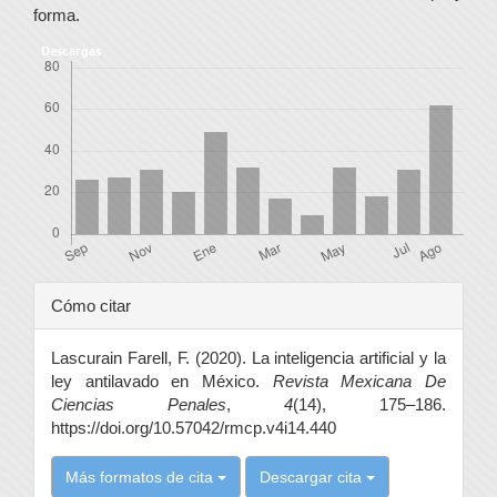
forma.
Descargas
Detalles
Cómo citar
del
Lascurain Farell, F. (2020). La inteligencia artificial y la
artículo
ley antilavado en México.
Revista Mexicana De
Ciencias Penales
,
4
(14), 175–186.
https://doi.org/10.57042/rmcp.v4i14.440
Más formatos de cita
Descargar cita