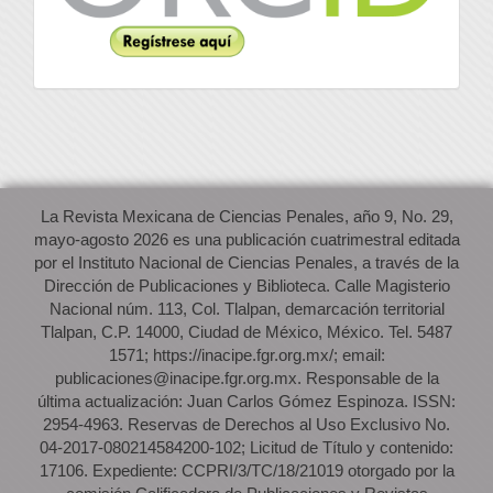
La Revista Mexicana de Ciencias Penales, año 9, No. 29,
mayo-agosto 2026 es una publicación cuatrimestral editada
por el Instituto Nacional de Ciencias Penales, a través de la
Dirección de Publicaciones y Biblioteca. Calle Magisterio
Nacional núm. 113, Col. Tlalpan, demarcación territorial
Tlalpan, C.P. 14000, Ciudad de México, México. Tel. 5487
1571; https://inacipe.fgr.org.mx/; email:
publicaciones@inacipe.fgr.org.mx. Responsable de la
última actualización: Juan Carlos Gómez Espinoza. ISSN:
2954-4963. Reservas de Derechos al Uso Exclusivo No.
04-2017-080214584200-102; Licitud de Título y contenido:
17106. Expediente: CCPRI/3/TC/18/21019 otorgado por la