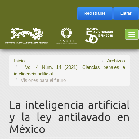
Navegación
principal
Registrarse
Entrar
Contenido
principal
Barra
Tog
lateral
nav
Inicio
Archivos
Vol. 4 Núm. 14 (2021): Ciencias penales e
inteligencia artificial
Visiones para el futuro
La inteligencia artificial
y la ley antilavado en
México