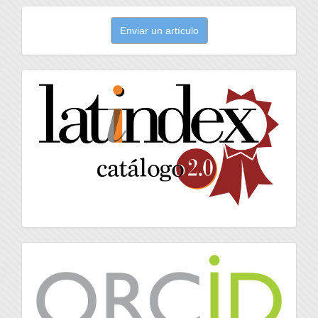
Enviar
Enviar un artículo
un
artículo
latindex
Orcid