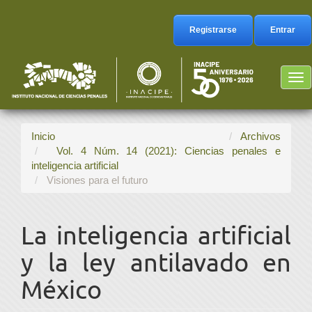
Navegación
principal
Registrarse
Entrar
Contenido
principal
Barra
Tog
lateral
nav
Inicio
Archivos
Vol. 4 Núm. 14 (2021): Ciencias penales e
inteligencia artificial
Visiones para el futuro
La inteligencia artificial
y la ley antilavado en
México