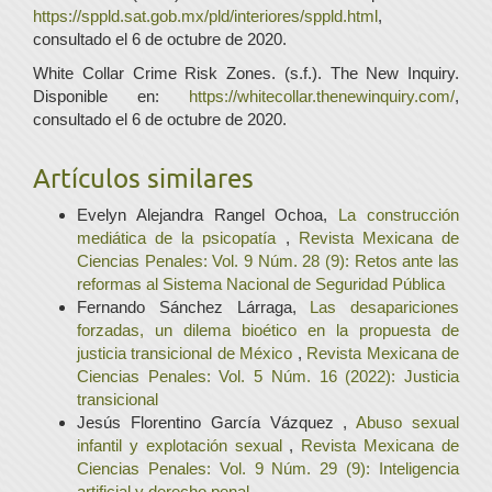
https://sppld.sat.gob.mx/pld/interiores/sppld.html
,
consultado el 6 de octubre de 2020.
White Collar Crime Risk Zones. (s.f.). The New Inquiry.
Disponible en:
https://whitecollar.thenewinquiry.com/
,
consultado el 6 de octubre de 2020.
Artículos similares
Evelyn Alejandra Rangel Ochoa,
La construcción
mediática de la psicopatía
,
Revista Mexicana de
Ciencias Penales: Vol. 9 Núm. 28 (9): Retos ante las
reformas al Sistema Nacional de Seguridad Pública
Fernando Sánchez Lárraga,
Las desapariciones
forzadas, un dilema bioético en la propuesta de
justicia transicional de México
,
Revista Mexicana de
Ciencias Penales: Vol. 5 Núm. 16 (2022): Justicia
transicional
Jesús Florentino García Vázquez ,
Abuso sexual
infantil y explotación sexual
,
Revista Mexicana de
Ciencias Penales: Vol. 9 Núm. 29 (9): Inteligencia
artificial y derecho penal