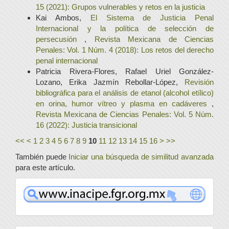
15 (2021): Grupos vulnerables y retos en la justicia
Kai Ambos,
El Sistema de Justicia Penal
Internacional y la política de selección de
persecusión
,
Revista Mexicana de Ciencias
Penales: Vol. 1 Núm. 4 (2018): Los retos del derecho
penal internacional
Patricia Rivera-Flores, Rafael Uriel González-
Lozano, Erika Jazmín Rebollar-López,
Revisión
bibliográfica para el análisis de etanol (alcohol etílico)
en orina, humor vítreo y plasma en cadáveres
,
Revista Mexicana de Ciencias Penales: Vol. 5 Núm.
16 (2022): Justicia transicional
<<
<
1
2
3
4
5
6
7
8
9
10
11
12
13
14
15
16
>
>>
También puede
Iniciar una búsqueda de similitud avanzada
para este artículo.
www