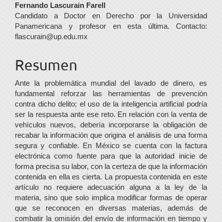
Contenido
Fernando Lascurain Farell
Candidato a Doctor en Derecho por la Universidad
principal
Panamericana y profesor en esta última. Contacto:
del
flascurain@up.edu.mx
artículo
Resumen
Ante la problemática mundial del lavado de dinero, es
fundamental reforzar las herramientas de prevención
contra dicho delito; el uso de la inteligencia artificial podría
ser la respuesta ante ese reto. En relación con la venta de
vehículos nuevos, debería incorporarse la obligación de
recabar la información que origina el análisis de una forma
segura y confiable. En México se cuenta con la factura
electrónica como fuente para que la autoridad inicie de
forma precisa su labor, con la certeza de que la información
contenida en ella es cierta. La propuesta contenida en este
artículo no requiere adecuación alguna a la ley de la
materia, sino que solo implica modificar formas de operar
que se reconocen en diversas materias, además de
combatir la omisión del envío de información en tiempo y