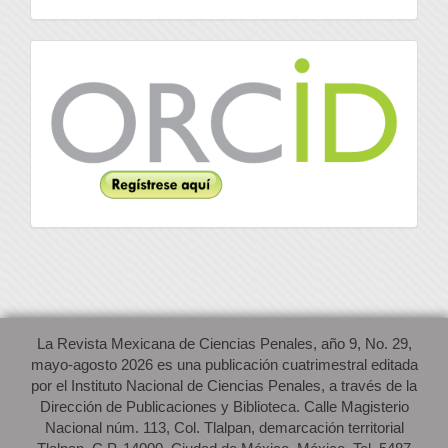
Orcid
La Revista Mexicana de Ciencias Penales, año 9, No. 29,
mayo-agosto 2026 es una publicación cuatrimestral editada
por el Instituto Nacional de Ciencias Penales, a través de la
Dirección de Publicaciones y Biblioteca. Calle Magisterio
Nacional núm. 113, Col. Tlalpan, demarcación territorial