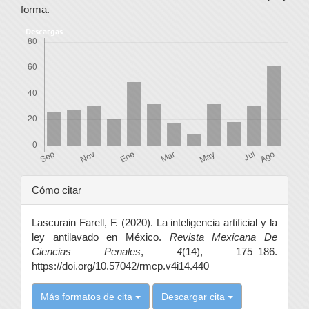
forma.
Descargas
Detalles
Cómo citar
del
Lascurain Farell, F. (2020). La inteligencia artificial y la
artículo
ley antilavado en México.
Revista Mexicana De
Ciencias Penales
,
4
(14), 175–186.
https://doi.org/10.57042/rmcp.v4i14.440
Más formatos de cita
Descargar cita