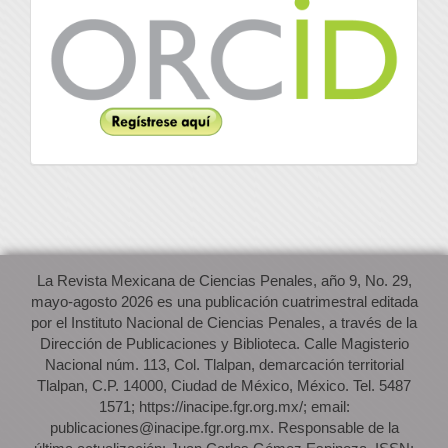
Orcid
La Revista Mexicana de Ciencias Penales, año 9, No. 29,
mayo-agosto 2026 es una publicación cuatrimestral editada
por el Instituto Nacional de Ciencias Penales, a través de la
Dirección de Publicaciones y Biblioteca. Calle Magisterio
Nacional núm. 113, Col. Tlalpan, demarcación territorial
Tlalpan, C.P. 14000, Ciudad de México, México. Tel. 5487
1571; https://inacipe.fgr.org.mx/; email:
publicaciones@inacipe.fgr.org.mx. Responsable de la