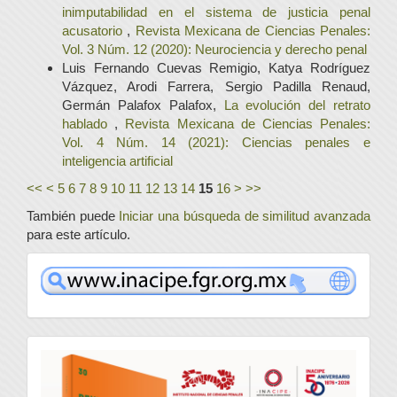
inimputabilidad en el sistema de justicia penal
acusatorio
,
Revista Mexicana de Ciencias Penales:
Vol. 3 Núm. 12 (2020): Neurociencia y derecho penal
Luis Fernando Cuevas Remigio, Katya Rodríguez
Vázquez, Arodi Farrera, Sergio Padilla Renaud,
Germán Palafox Palafox,
La evolución del retrato
hablado
,
Revista Mexicana de Ciencias Penales:
Vol. 4 Núm. 14 (2021): Ciencias penales e
inteligencia artificial
<<
<
5
6
7
8
9
10
11
12
13
14
15
16
>
>>
También puede
Iniciar una búsqueda de similitud avanzada
para este artículo.
www
convocatoria