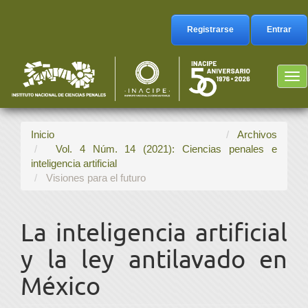
Navegación
principal
Registrarse
Entrar
Contenido
principal
Barra
Tog
lateral
nav
Inicio
Archivos
Vol. 4 Núm. 14 (2021): Ciencias penales e
inteligencia artificial
Visiones para el futuro
La inteligencia artificial
y la ley antilavado en
México