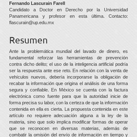
Contenido
Fernando Lascurain Farell
Candidato a Doctor en Derecho por la Universidad
principal
Panamericana y profesor en esta última. Contacto:
del
flascurain@up.edu.mx
artículo
Resumen
Ante la problemática mundial del lavado de dinero, es
fundamental reforzar las herramientas de prevención
contra dicho delito; el uso de la inteligencia artificial podría
ser la respuesta ante ese reto. En relación con la venta de
vehículos nuevos, debería incorporarse la obligación de
recabar la información que origina el análisis de una forma
segura y confiable. En México se cuenta con la factura
electrónica como fuente para que la autoridad inicie de
forma precisa su labor, con la certeza de que la información
contenida en ella es cierta. La propuesta contenida en este
artículo no requiere adecuación alguna a la ley de la
materia, sino que solo implica modificar formas de operar
que se reconocen en diversas materias, además de
combatir la omisión del envío de información en tiempo y