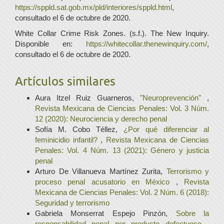
https://sppld.sat.gob.mx/pld/interiores/sppld.html
,
consultado el 6 de octubre de 2020.
White Collar Crime Risk Zones. (s.f.). The New Inquiry.
Disponible en:
https://whitecollar.thenewinquiry.com/
,
consultado el 6 de octubre de 2020.
Artículos similares
Aura Itzel Ruiz Guarneros,
"Neuroprevención"
,
Revista Mexicana de Ciencias Penales: Vol. 3 Núm.
12 (2020): Neurociencia y derecho penal
Sofía M. Cobo Téllez,
¿Por qué diferenciar al
feminicidio infantil?
,
Revista Mexicana de Ciencias
Penales: Vol. 4 Núm. 13 (2021): Género y justicia
penal
Arturo De Villanueva Martínez Zurita,
Terrorismo y
proceso penal acusatorio en México
,
Revista
Mexicana de Ciencias Penales: Vol. 2 Núm. 6 (2018):
Seguridad y terrorismo
Gabriela Monserrat Espejo Pinzón,
Sobre la
responsabilidad penal por producto defectuoso
,