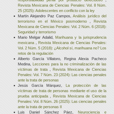
Revista Mexicana de Ciencias Penales: Vol. 8 Núm.
25 (2025): Adolescentes en conflicto con la ley
Martín Alejandro Paz Campos,
Análisis jurídico del
terrorismo en el México posmoderno
,
Revista
Mexicana de Ciencias Penales: Vol. 2 Núm. 6 (2018):
Seguridad y terrorismo
Mario Melgar Adalid,
Marihuana y la jurisprudencia
mexicana
,
Revista Mexicana de Ciencias Penales:
Vol. 2 Núm. 5 (2018): ¿Alcohol sí, marihuana no? Los
retos de la regulación
Alberto García Villatoro, Regina Alexia Pacheco
Medina,
Lecciones para la no criminalización de las
víctimas de trata
,
Revista Mexicana de Ciencias
Penales: Vol. 7 Núm. 23 (2024): Las ciencias penales
ante la trata de personas
Jesús García Márquez,
La protección de las
víctimas de trata de personas mediante el uso de la
prueba anticipada
,
Revista Mexicana de Ciencias
Penales: Vol. 8 Núm. 26 (2025): Las ciencias penales
ante la trata de personas II
Luis Daniel Sánchez Páez,
Neurociencia e