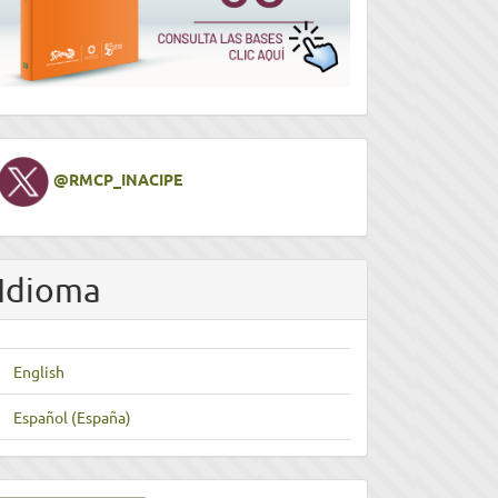
Twitter
@RMCP_INACIPE
Idioma
English
Español (España)
nviar