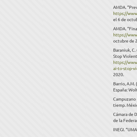
AMDA. “Prev
https://www
el 6 de octu
AMDA. “Fina
https://www
octubre de 
Baraniuk, C.
Stop Violent
https://www
ai-to-stop-v
2020.
Barrio, A.M.
España: Wol
Campuzano Ga
tiemp. Méxi
Cámara de Di
de la Federa
INEGI. “UMA