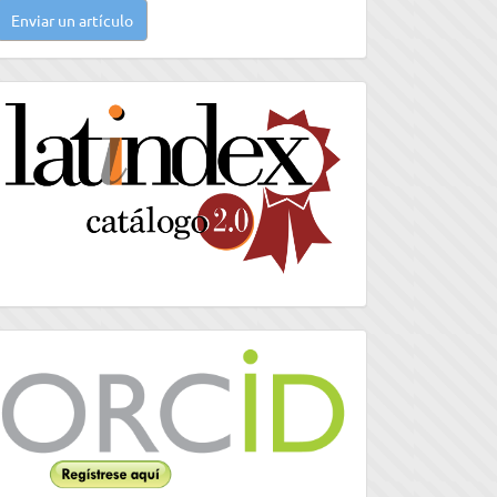
Enviar un artículo
n
rtículo
latindex
Orcid