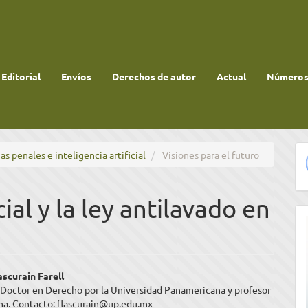
 Editorial
Envíos
Derechos de autor
Actual
Números 
as penales e inteligencia artificial
Visiones para el futuro
cial y la ley antilavado en
enido
scurain Farell
 Doctor en Derecho por la Universidad Panamericana y profesor
ipal
ima. Contacto: flascurain@up.edu.mx