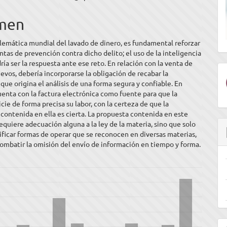
men
ulo
lemática mundial del lavado de dinero, es fundamental reforzar
ntas de prevención contra dicho delito; el uso de la inteligencia
dría ser la respuesta ante ese reto. En relación con la venta de
evos, debería incorporarse la obligación de recabar la
que origina el análisis de una forma segura y confiable. En
enta con la factura electrónica como fuente para que la
icie de forma precisa su labor, con la certeza de que la
contenida en ella es cierta. La propuesta contenida en este
requiere adecuación alguna a la ley de la materia, sino que solo
ficar formas de operar que se reconocen en diversas materias,
ombatir la omisión del envío de información en tiempo y forma.
E