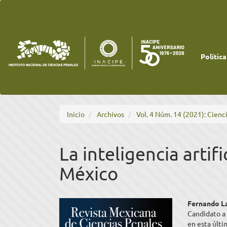
Navegación
principal
Contenido
principal
Barra
lateral
Política
Inicio
Archivos
Vol. 4 Núm. 14 (2021): Cienci
La inteligencia artifi
México
Barra
Cont
Fernando La
Candidato a
lateral
princ
en esta últ