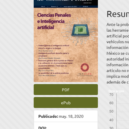
del
del
Resu
artículo
artíc
Ante la prob
las herramie
artificial po
vehículos nu
información 
México se cu
autoridad in
información 
artículo no 
implica modi
además de c
PDF
Descargas
ePub
Publicado:
may. 18, 2020
DOI: