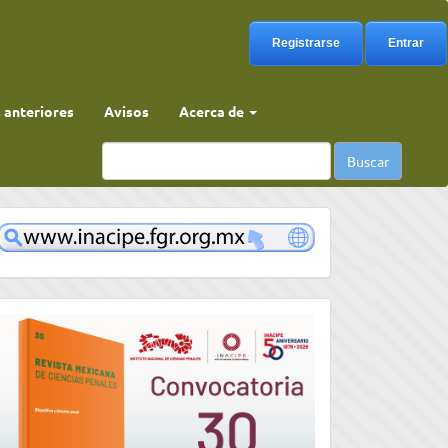
Registrarse
Entrar
anteriores
Avisos
Acerca de
Buscar
www
convocatoria