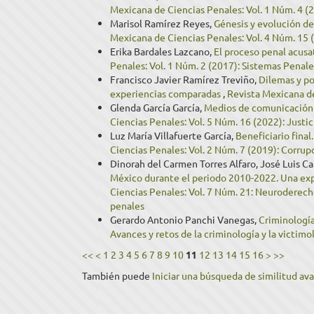
Mexicana de Ciencias Penales: Vol. 1 Núm. 4 (2
Marisol Ramírez Reyes,
Génesis y evolución de
Mexicana de Ciencias Penales: Vol. 4 Núm. 15 (2
Erika Bardales Lazcano,
El proceso penal acus
Penales: Vol. 1 Núm. 2 (2017): Sistemas Penal
Francisco Javier Ramírez Treviño,
Dilemas y po
experiencias comparadas
,
Revista Mexicana de
Glenda García García,
Medios de comunicación y
Ciencias Penales: Vol. 5 Núm. 16 (2022): Justic
Luz María Villafuerte García,
Beneficiario final
Ciencias Penales: Vol. 2 Núm. 7 (2019): Corrup
Dinorah del Carmen Torres Alfaro, José Luis C
México durante el periodo 2010-2022. Una exp
Ciencias Penales: Vol. 7 Núm. 21: Neuroderechos
penales
Gerardo Antonio Panchi Vanegas,
Criminologí
Avances y retos de la criminología y la victimo
<<
<
1
2
3
4
5
6
7
8
9
10
11
12
13
14
15
16
>
>>
También puede
Iniciar una búsqueda de similitud av