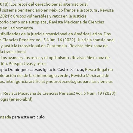
018): Los retos del derecho penal internacional
l sistema penitenciario en México frente a la tortura
,
Revista
021): Grupos vulnerables y retos en la justicia
atorio como una autopista
,
Revista Mexicana de Ciencias
es en Latinomérica
sibilidades de la justicia transicional en América Latina. Dos
 Ciencias Penales: Vol. 5 Núm. 16 (2022): Justicia transicional
 justicia transicional en Guatemala
,
Revista Mexicana de
ia transicional
. Los avances, los retos y el optimismo
,
Revista Mexicana de
ción. Perspectivas y retos
arpio Domínguez, Jesús Ignacio Castro Salazar,
Pesca ilegal en
loración desde la criminología verde
,
Revista Mexicana de
, inteligencia artificial y neurotecnologías para las ciencias
a
,
Revista Mexicana de Ciencias Penales: Vol. 6 Núm. 19 (2023):
logía (enero-abril)
anzada
para este artículo.