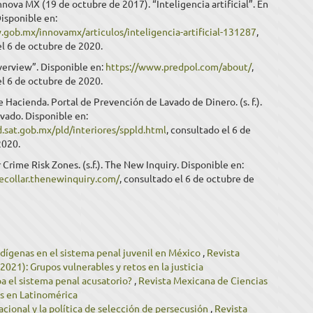
nova MX (19 de octubre de 2017). “Inteligencia artificial”. En
isponible en:
.gob.mx/innovamx/articulos/inteligencia-artificial-131287
,
l 6 de octubre de 2020.
verview”. Disponible en:
https://www.predpol.com/about/
,
l 6 de octubre de 2020.
e Hacienda. Portal de Prevención de Lavado de Dinero. (s. f.).
avado. Disponible en:
d.sat.gob.mx/pld/interiores/sppld.html
, consultado el 6 de
2020.
 Crime Risk Zones. (s.f.). The New Inquiry. Disponible en:
tecollar.thenewinquiry.com/
, consultado el 6 de octubre de
dígenas en el sistema penal juvenil en México
,
Revista
021): Grupos vulnerables y retos en la justicia
pa el sistema penal acusatorio?
,
Revista Mexicana de Ciencias
es en Latinomérica
acional y la política de selección de persecusión
,
Revista