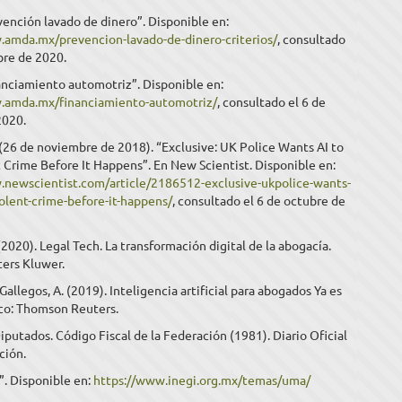
ención lavado de dinero”. Disponible en:
.amda.mx/prevencion-lavado-de-dinero-criterios/
, consultado
bre de 2020.
nciamiento automotriz”. Disponible en:
.amda.mx/financiamiento-automotriz/
, consultado el 6 de
2020.
 (26 de noviembre de 2018). “Exclusive: UK Police Wants AI to
 Crime Before It Happens”. En New Scientist. Disponible en:
.newscientist.com/article/2186512-exclusive-ukpolice-wants-
iolent-crime-before-it-happens/
, consultado el 6 de octubre de
 (2020). Legal Tech. La transformación digital de la abogacía.
ters Kluwer.
llegos, A. (2019). Inteligencia artificial para abogados Ya es
co: Thomson Reuters.
putados. Código Fiscal de la Federación (1981). Diario Oficial
ción.
”. Disponible en:
https://www.inegi.org.mx/temas/uma/