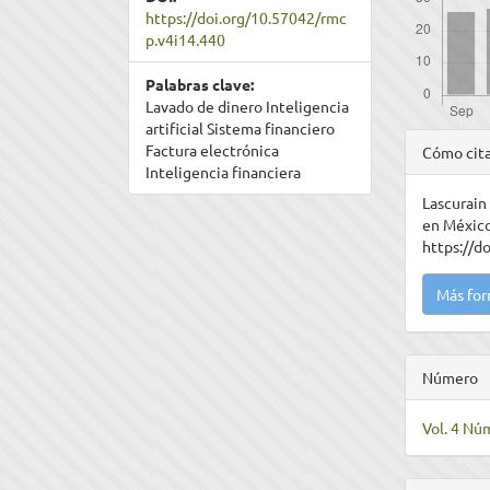
https://doi.org/10.57042/rmc
p.v4i14.440
Palabras clave:
Lavado de dinero Inteligencia
artificial Sistema financiero
Detal
Factura electrónica
Cómo cit
Inteligencia financiera
del
Lascurain 
artíc
en Méxic
https://d
Más for
Número
Vol. 4 Núm