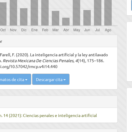
u
a
les
ar
Farell, F. (2020). La inteligencia artificial y la ley antilavado
ulo
o.
Revista Mexicana De Ciencias Penales
,
4
(14), 175–186.
oi.org/10.57042/rmcp.v4i14.440
matos de cita
Descargar cita
. 14 (2021): Ciencias penales e inteligencia artificial