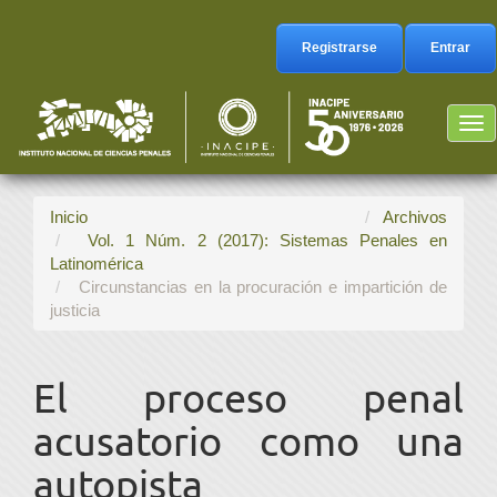
Navegación
principal
Registrarse
Entrar
Contenido
principal
Barra
Tog
lateral
nav
Inicio
Archivos
Vol. 1 Núm. 2 (2017): Sistemas Penales en
Latinomérica
Circunstancias en la procuración e impartición de
justicia
El proceso penal
acusatorio como una
autopista