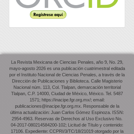
La Revista Mexicana de Ciencias Penales, año 9, No. 29,
mayo-agosto 2026 es una publicación cuatrimestral editada
por el Instituto Nacional de Ciencias Penales, a través de la
Dirección de Publicaciones y Biblioteca. Calle Magisterio
Nacional núm. 113, Col. Tlalpan, demarcación territorial
Tlalpan, C.P. 14000, Ciudad de México, México. Tel. 5487
1571; https://inacipe.fgr.org.mx/; email:
publicaciones@inacipe.fgr.org.mx. Responsable de la
última actualización: Juan Carlos Gómez Espinoza. ISSN:
2954-4963. Reservas de Derechos al Uso Exclusivo No.
04-2017-080214584200-102; Licitud de Título y contenido:
17106. Expediente: CCPRI/3/TC/18/21019 otorgado por la