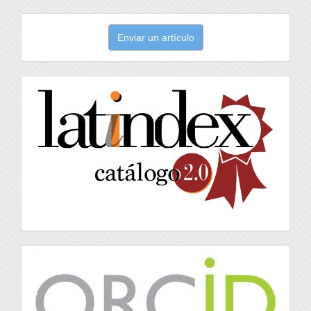
Enviar
Enviar un artículo
un
artículo
latindex
Orcid