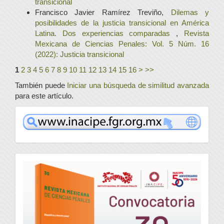
transicional
Francisco Javier Ramírez Treviño,
Dilemas y
posibilidades de la justicia transicional en América
Latina. Dos experiencias comparadas
,
Revista
Mexicana de Ciencias Penales: Vol. 5 Núm. 16
(2022): Justicia transicional
1
2
3
4
5
6
7
8
9
10
11
12
13
14
15
16
>
>>
También puede
Iniciar una búsqueda de similitud avanzada
para este artículo.
www
convocatoria