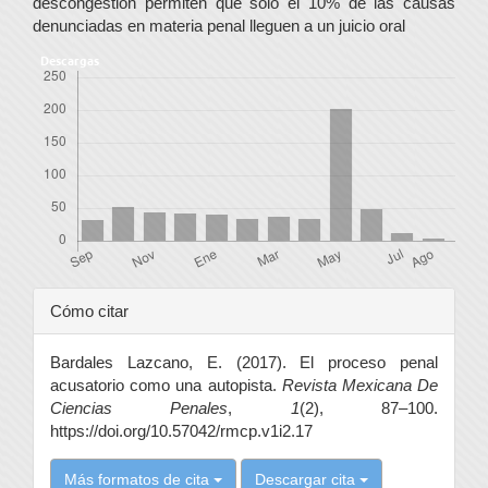
descongestión permiten que solo el 10% de las causas
denunciadas en materia penal lleguen a un juicio oral
Descargas
Detalles
Cómo citar
del
Bardales Lazcano, E. (2017). El proceso penal
artículo
acusatorio como una autopista.
Revista Mexicana De
Ciencias Penales
,
1
(2), 87–100.
https://doi.org/10.57042/rmcp.v1i2.17
Más formatos de cita
Descargar cita