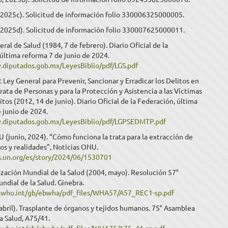
 2025c). Solicitud de información folio 330006325000005.
, 2025d). Solicitud de información folio 330007625000011.
eral de Salud (1984, 7 de febrero). Diario Oficial de la
última reforma 7 de junio de 2024.
.diputados.gob.mx/LeyesBiblio/pdf/LGS.pdf
ey General para Prevenir, Sancionar y Erradicar los Delitos en
rata de Personas y para la Protección y Asistencia a las Víctimas
itos (2012, 14 de junio). Diario Oficial de la Federación, última
 junio de 2024.
.diputados.gob.mx/LeyesBiblio/pdf/LGPSEDMTP.pdf
 (junio, 2024). “Cómo funciona la trata para la extracción de
os y realidades”, Noticias ONU.
s.un.org/es/story/2024/06/1530701
zación Mundial de la Salud (2004, mayo). Resolución 57°
dial de la Salud. Ginebra.
s.who.int/gb/ebwha/pdf_files/WHA57/A57_REC1-sp.pdf
bril). Trasplante de órganos y tejidos humanos. 75° Asamblea
a Salud, A75/41.
s.who.int/gb/ebwha/pdf_files/WHA75/A75_41-sp.pdf