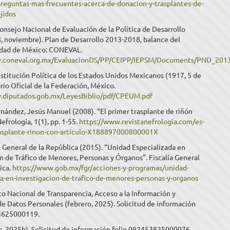
reguntas-mas-frecuentes-acerca-de-donacion-y-trasplantes-de-
jidos
sejo Nacional de Evaluación de la Política de Desarrollo
8, noviembre). Plan de Desarrollo 2013-2018, balance del
udad de México: CONEVAL.
w.coneval.org.mx/EvaluacionDS/PP/CEIPP/IEPSM/Documents/PND_2013
titución Política de los Estados Unidos Mexicanos (1917, 5 de
ario Oficial de la Federación, México.
.diputados.gob.mx/LeyesBiblio/pdf/CPEUM.pdf
nández, Jesús Manuel (2008). “El primer trasplante de riñón
efrología, 1(1), pp. 1-55.
https://www.revistanefrologia.com/es-
rasplante-rinon-con-articulo-X188897000800001X
a General de la República (2015). “Unidad Especializada en
n de Tráfico de Menores, Personas y Órganos”. Fiscalía General
ica.
https://www.gob.mx/fgr/acciones-y-programas/unidad-
da-en-investigacion-de-trafico-de-menores-personas-y-organos
uto Nacional de Transparencia, Acceso a la Información y
e Datos Personales (febrero, 2025). Solicitud de información
4625000119.
o, 2025b). Solicitud de información folio 092453825000076.