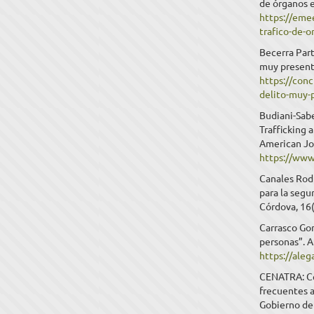
de órganos 
https://eme
trafico-de-
Becerra Part
muy present
https://conc
delito-muy-
Budiani-Sabe
Trafficking 
American Jou
https://www
Canales Rodr
para la segu
Córdova, 16(
Carrasco Gon
personas”. A
https://ale
CENATRA: Ce
frecuentes a
Gobierno de