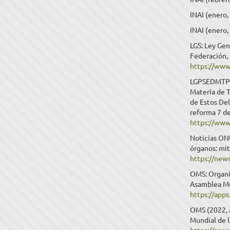
INAI (enero,
INAI (enero
LGS: Ley Gen
Federación, 
https://www
LGPSEDMTP: L
Materia de T
de Estos Del
reforma 7 de
https://www
Noticias ONU
órganos: mit
https://new
OMS: Organi
Asamblea Mun
https://app
OMS (2022, a
Mundial de l
https://app