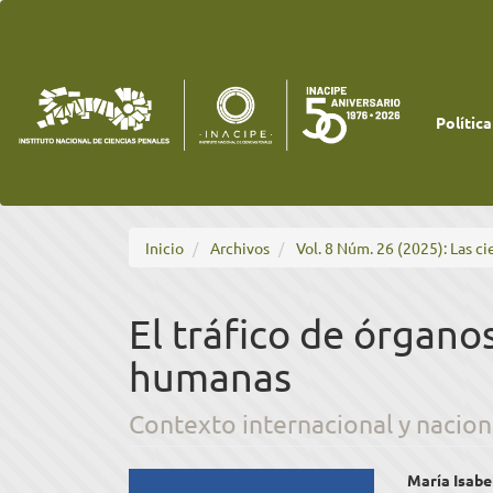
Navegación
principal
Contenido
principal
Barra
lateral
Política
Inicio
Archivos
Vol. 8 Núm. 26 (2025): Las ci
El tráfico de órganos
humanas
Contexto internacional y nacion
Barra
Cont
María Isabe