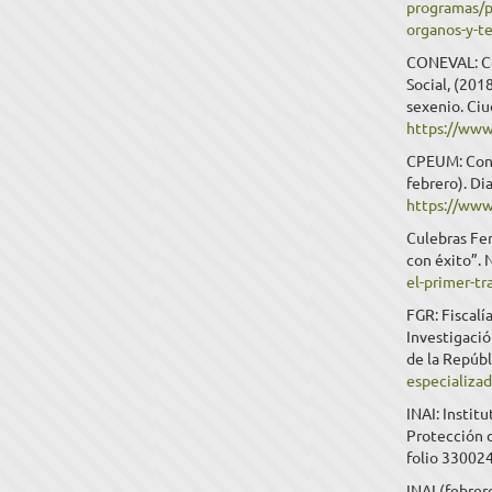
programas/p
organos-y-te
CONEVAL: Con
Social, (201
sexenio. Ci
https://ww
CPEUM: Cons
febrero). Di
https://www
Culebras Fer
con éxito”. N
el-primer-t
FGR: Fiscalí
Investigació
de la Repúbl
especializa
INAI: Instit
Protección d
folio 33002
INAI (febrer