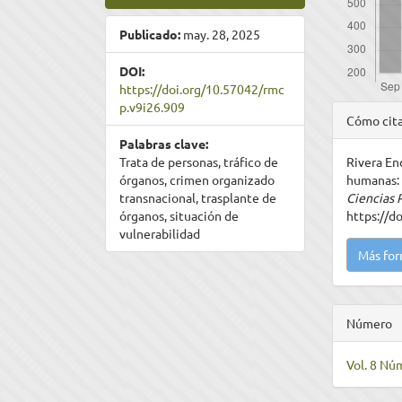
Publicado:
may. 28, 2025
DOI:
https://doi.org/10.57042/rmc
p.v9i26.909
Detal
Cómo cit
del
Palabras clave:
Rivera Enc
Trata de personas, tráfico de
artíc
humanas: 
órganos, crimen organizado
Ciencias 
transnacional, trasplante de
https://d
órganos, situación de
vulnerabilidad
Más for
Número
Vol. 8 Núm