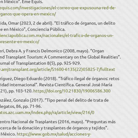
en México”. Eme Equis.
equis.com/investigaciones/el-correo-que-expusouna-red-de-
organos-que-opera-en-mexico/
ida, Omar (2023, 2 de abril). “El tráfico de órganos, un delito
e en México”, Conciencia Pública.
ienciapublica.com.mx/nacionales/el-trafico-de-organos-un-
presente-en-mexico/
ri, Debra A. y Francis Delmonico (2008, mayo). “Organ
and Transplant Tourism: A Commentary on the Global Realities”.
rnal of Transplantation 8(5), pp. 925-929.
.amjtransplant.org/article/S1600-6135(22)05825-7/fulltext
íguez, Diego Eduardo (2018). “Tráfico ilegal de órganos: retos
ridad internacional”. Revista Científica. General José María
21), pp. 103-120.
https://doi.org/10.21830/19006586.300
zález, Gonzalo (2017). “Tipo penal del delito de trata de
legatos, 86, pp. 71-96.
gatos.azc.uam.mx/index.php/ra/article/view/216/0
ntro Nacional de Trasplantes (2016, mayo). “Preguntas más
cerca de la donación y trasplantes de órganos y tejidos”.
 México.
https://www.gob.mx/salud/acciones-y-