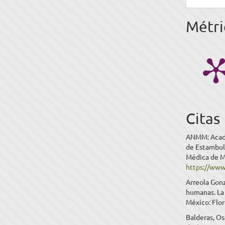
Métri
Citas
ANMM: Acade
de Estambul 
Médica de Mé
https://ww
Arreola Gonz
humanas. La 
México: Flor
Balderas, Os