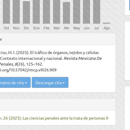
u
a
les
ar
iso, M. I. (2025). El tráfico de órganos, tejidos y células
ulo
Contexto internacional y nacional.
Revista Mexicana De
Penales
,
8
(26), 125–162.
oi.org/10.57042/rmcp.v9i26.909
matos de cita
Descargar cita
. 26 (2025): Las ciencias penales ante la trata de personas II