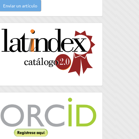
Enviar un artículo
n
rtículo
latindex
Orcid