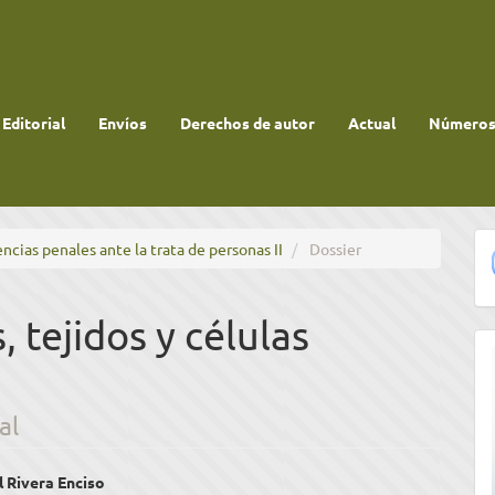
 Editorial
Envíos
Derechos de autor
Actual
Números 
encias penales ante la trata de personas II
Dossier
, tejidos y células
al
enido
l Rivera Enciso