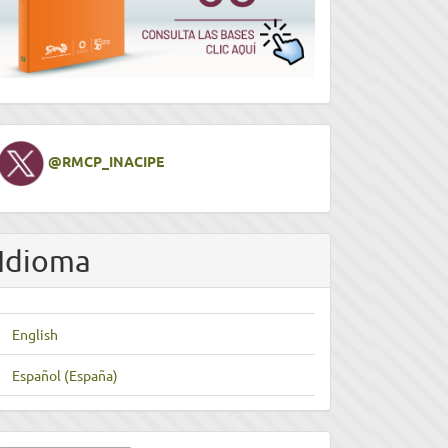
Twitter
@RMCP_INACIPE
Idioma
English
Español (España)
nviar