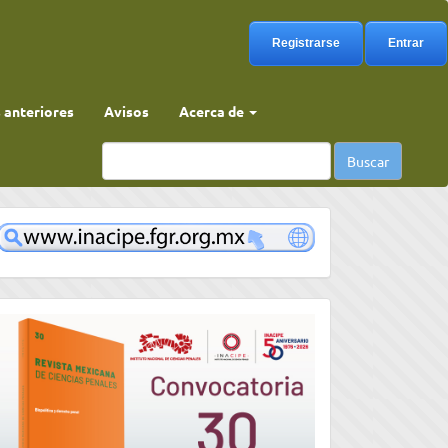
Registrarse
Entrar
anteriores
Avisos
Acerca de
Buscar
www
convocatoria