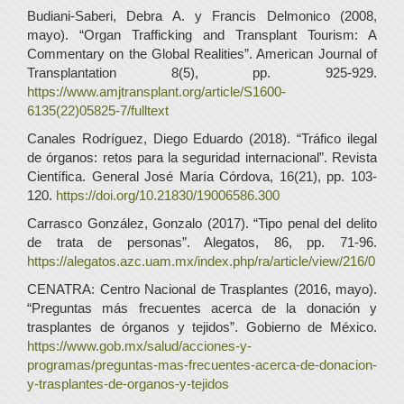
Budiani-Saberi, Debra A. y Francis Delmonico (2008,
mayo). “Organ Trafficking and Transplant Tourism: A
Commentary on the Global Realities”. American Journal of
Transplantation 8(5), pp. 925-929.
https://www.amjtransplant.org/article/S1600-
6135(22)05825-7/fulltext
Canales Rodríguez, Diego Eduardo (2018). “Tráfico ilegal
de órganos: retos para la seguridad internacional”. Revista
Científica. General José María Córdova, 16(21), pp. 103-
120.
https://doi.org/10.21830/19006586.300
Carrasco González, Gonzalo (2017). “Tipo penal del delito
de trata de personas”. Alegatos, 86, pp. 71-96.
https://alegatos.azc.uam.mx/index.php/ra/article/view/216/0
CENATRA: Centro Nacional de Trasplantes (2016, mayo).
“Preguntas más frecuentes acerca de la donación y
trasplantes de órganos y tejidos”. Gobierno de México.
https://www.gob.mx/salud/acciones-y-
programas/preguntas-mas-frecuentes-acerca-de-donacion-
y-trasplantes-de-organos-y-tejidos