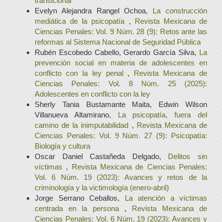
transicional
Evelyn Alejandra Rangel Ochoa,
La construcción
mediática de la psicopatía
,
Revista Mexicana de
Ciencias Penales: Vol. 9 Núm. 28 (9): Retos ante las
reformas al Sistema Nacional de Seguridad Pública
Rubén Escobedo Cabello, Gerardo García Silva,
La
prevención social en materia de adolescentes en
conflicto con la ley penal
,
Revista Mexicana de
Ciencias Penales: Vol. 8 Núm. 25 (2025):
Adolescentes en conflicto con la ley
Sherly Tania Bustamante Maita, Edwin Wilson
Villanueva Altamirano,
La psicopatía, fuera del
camino de la inimputabilidad
,
Revista Mexicana de
Ciencias Penales: Vol. 9 Núm. 27 (9): Psicopatía:
Biología y cultura
Oscar Daniel Castañeda Delgado,
Delitos sin
víctimas
,
Revista Mexicana de Ciencias Penales:
Vol. 6 Núm. 19 (2023): Avances y retos de la
criminología y la victimología (enero-abril)
Jorge Serrano Ceballos,
La atención a víctimas
centrada en la persona
,
Revista Mexicana de
Ciencias Penales: Vol. 6 Núm. 19 (2023): Avances y