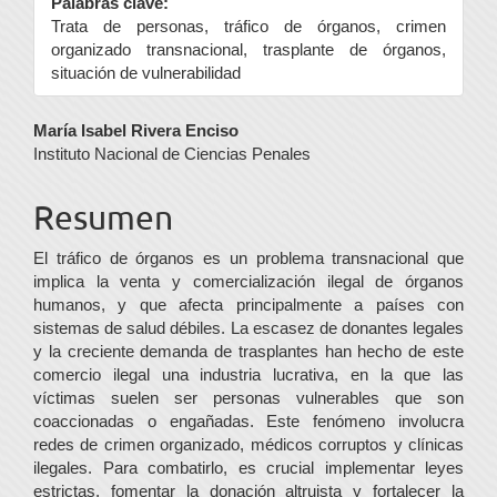
Palabras clave:
Trata de personas, tráfico de órganos, crimen
organizado transnacional, trasplante de órganos,
situación de vulnerabilidad
Contenido
María Isabel Rivera Enciso
Instituto Nacional de Ciencias Penales
principal
del
Resumen
artículo
El tráfico de órganos es un problema transnacional que
implica la venta y comercialización ilegal de órganos
humanos, y que afecta principalmente a países con
sistemas de salud débiles. La escasez de donantes legales
y la creciente demanda de trasplantes han hecho de este
comercio ilegal una industria lucrativa, en la que las
víctimas suelen ser personas vulnerables que son
coaccionadas o engañadas. Este fenómeno involucra
redes de crimen organizado, médicos corruptos y clínicas
ilegales. Para combatirlo, es crucial implementar leyes
estrictas, fomentar la donación altruista y fortalecer la