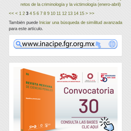
retos de la criminología y la victimología (enero-abril)
<<
<
1
2
3
4
5
6
7
8
9
10
11
12
13
14
15
>
>>
También puede
Iniciar una búsqueda de similitud avanzada
para este artículo.
www
convocatoria