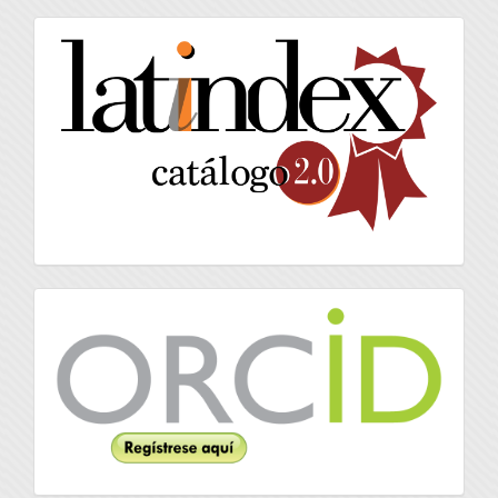
artículo
latindex
Orcid