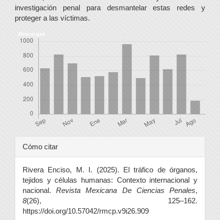
investigación penal para desmantelar estas redes y
proteger a las víctimas.
Descargas
Detalles
Cómo citar
del
Rivera Enciso, M. I. (2025). El tráfico de órganos,
artículo
tejidos y células humanas: Contexto internacional y
nacional.
Revista Mexicana De Ciencias Penales
,
8
(26), 125–162.
https://doi.org/10.57042/rmcp.v9i26.909