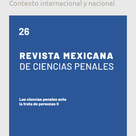
Contexto internacional y nacional
Barra
lateral
del
artículo