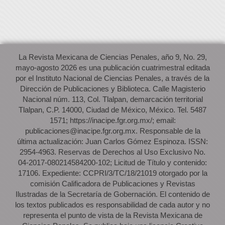
La Revista Mexicana de Ciencias Penales, año 9, No. 29,
mayo-agosto 2026 es una publicación cuatrimestral editada
por el Instituto Nacional de Ciencias Penales, a través de la
Dirección de Publicaciones y Biblioteca. Calle Magisterio
Nacional núm. 113, Col. Tlalpan, demarcación territorial
Tlalpan, C.P. 14000, Ciudad de México, México. Tel. 5487
1571; https://inacipe.fgr.org.mx/; email:
publicaciones@inacipe.fgr.org.mx. Responsable de la
última actualización: Juan Carlos Gómez Espinoza. ISSN:
2954-4963. Reservas de Derechos al Uso Exclusivo No.
04-2017-080214584200-102; Licitud de Título y contenido:
17106. Expediente: CCPRI/3/TC/18/21019 otorgado por la
comisión Calificadora de Publicaciones y Revistas
Ilustradas de la Secretaría de Gobernación. El contenido de
los textos publicados es responsabilidad de cada autor y no
representa el punto de vista de la Revista Mexicana de