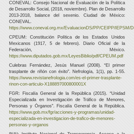
CONEVAL: Consejo Nacional de Evaluación de la Política
de Desarrollo Social, (2018, noviembre). Plan de Desarrollo
2013-2018, balance del sexenio. Ciudad de México:
CONEVAL.
https://www.coneval.org.mx/EvaluacionDS/PP/CEIPP/IEPSM/
CPEUM: Constitución Política de los Estados Unidos
Mexicanos (1917, 5 de febrero). Diario Oficial de la
Federación, México.
https://www.diputados.gob.mx/LeyesBiblio/pdf/CPEUM.pdf
Culebras Fernández, Jesús Manuel (2008). “El primer
trasplante de riñón con éxito”. Nefrología, 1(1), pp. 1-55.
https://www.revistanefrologia.com/es-el-primer-trasplante-
rinon-con-articulo-X188897000800001X
FGR: Fiscalía General de la República (2015). “Unidad
Especializada en Investigación de Tráfico de Menores,
Personas y Órganos”. Fiscalía General de la República.
https://www.gob.mx/fgr/acciones-y-programas/unidad-
especializada-en-investigacion-de-trafico-de-menores-
personas-y-organos
INAI: Instituto Nacional de Transparencia, Acceso a la