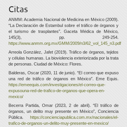
Citas
ANMM: Academia Nacional de Medicina en México (2009).
“La Declaración de Estambul sobre el tráfico de órganos y
el turismo de trasplantes”. Gaceta Médica de México,
145(3), pp. 249-254.
https://www.anmm.org.mx/GMM/2009/n3/62_vol_145_n3.pdf
Arreola González, Jafet (2019). Tráfico de órganos, tejidos
y células humanas. La bioviolencia exteriorizada por la trata
de personas. Ciudad de México: Flores.
Balderas, Oscar (2020, 11 de junio). “El correo que expuso
una red de tráfico de órganos en México”. Eme Equis.
https://emeequis.com/investigaciones/el-correo-que-
expusouna-red-de-trafico-de-organos-que-opera-en-
mexico/
Becerra Partida, Omar (2023, 2 de abril). “El tráfico de
órganos, un delito muy presente en México”, Conciencia
Pública.
https://concienciapublica.com.mx/nacionales/el-
trafico-de-organos-un-delito-muy-presente-en-mexico/