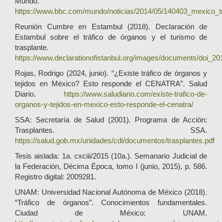
Mundo.
https://www.bbc.com/mundo/noticias/2014/05/140403_mexico_tr
Reunión Cumbre en Estambul (2018). Declaración de
Estambul sobre el tráfico de órganos y el turismo de
trasplante.
https://www.declarationofistanbul.org/images/documents/doi_2
Rojas, Rodrigo (2024, junio). “¿Existe tráfico de órganos y
tejidos en México? Esto responde el CENATRA”. Salud
Diario.
https://www.saludiario.com/existe-trafico-de-
organos-y-tejidos-en-mexico-esto-responde-el-cenatra/
SSA: Secretaría de Salud (2001). Programa de Acción:
Trasplantes. SSA.
https://salud.gob.mx/unidades/cdi/documentos/trasplantes.pdf
Tesis aislada: 1a. cxciii/2015 (10a.). Semanario Judicial de
la Federación, Décima Época, tomo I (junio, 2015), p. 586.
Registro digital: 2009281.
UNAM: Universidad Nacional Autónoma de México (2018).
“Tráfico de órganos”. Conocimientos fundamentales.
Ciudad de México: UNAM.