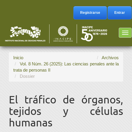
Navegación
principal
Registrarse
Entrar
Contenido
principal
Barra
Tog
lateral
nav
Inicio
Archivos
Vol. 8 Núm. 26 (2025): Las ciencias penales ante la
trata de personas II
Dossier
El tráfico de órganos,
tejidos y células
humanas