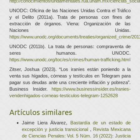
http://conocimientosfundamentales.rua.unam.mx/ciencias_soci
UNODC: Oficina de las Naciones Unidas Contra el Tráfico
y el Delito (2011a). Trata de personas con fines de
extracción de órganos. Viena: Organización de las
Naciones Unidas.
https://www.unodc.org/documents/treaties/organized_
UNODC (2011b). La trata de personas: compraventa de
seres humanos. UNODC.
https://www.unodc.org/toc/es/crimes/human-trafficking.html
Zitser, Joshua (2023). “Los iraníes están poniendo a la
venta sus hígados, córneas y testículos en Telegram para
pagar sus deudas ante una creciente inflación y pobreza”.
Business Insider.
https://www.businessinsider.es/iranies-
vendenhigados-corneas-testiculos-telegram-1252628
Artículos similares
Jaime Liera Álvarez,
Bastardía de un estado de
excepción y justicia transicional
,
Revista Mexicana
de Ciencias Penales: Vol. 5 Núm. 16 (2022): Justicia