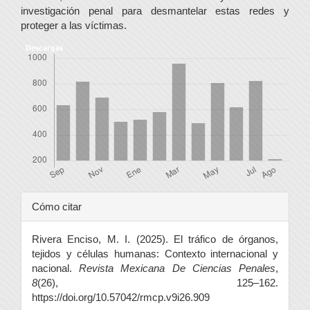
investigación penal para desmantelar estas redes y
proteger a las víctimas.
Descargas
Detalles
Cómo citar
del
Rivera Enciso, M. I. (2025). El tráfico de órganos,
artículo
tejidos y células humanas: Contexto internacional y
nacional.
Revista Mexicana De Ciencias Penales
,
8
(26), 125–162.
https://doi.org/10.57042/rmcp.v9i26.909