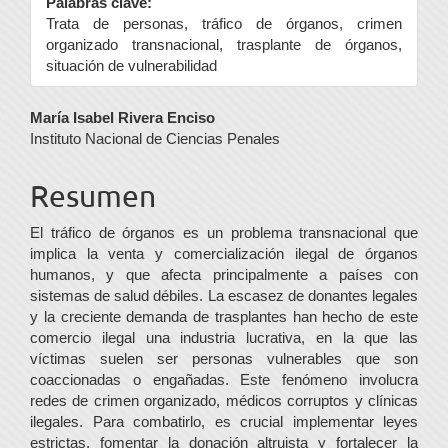
Palabras clave:
Trata de personas, tráfico de órganos, crimen
organizado transnacional, trasplante de órganos,
situación de vulnerabilidad
Contenido
María Isabel Rivera Enciso
Instituto Nacional de Ciencias Penales
principal
del
Resumen
artículo
El tráfico de órganos es un problema transnacional que
implica la venta y comercialización ilegal de órganos
humanos, y que afecta principalmente a países con
sistemas de salud débiles. La escasez de donantes legales
y la creciente demanda de trasplantes han hecho de este
comercio ilegal una industria lucrativa, en la que las
víctimas suelen ser personas vulnerables que son
coaccionadas o engañadas. Este fenómeno involucra
redes de crimen organizado, médicos corruptos y clínicas
ilegales. Para combatirlo, es crucial implementar leyes
estrictas, fomentar la donación altruista y fortalecer la