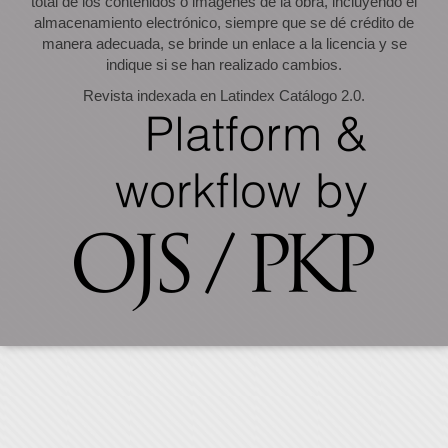
total de los contenidos o imágenes de la obra, incluyendo el
almacenamiento electrónico, siempre que se dé crédito de
manera adecuada, se brinde un enlace a la licencia y se
indique si se han realizado cambios.
Revista indexada en Latindex Catálogo 2.0.