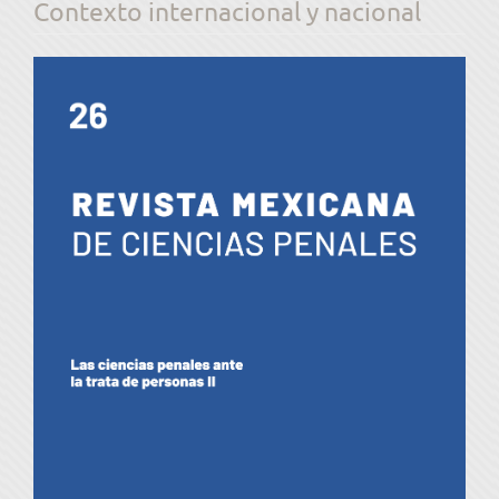
Contexto internacional y nacional
Barra
lateral
del
artículo