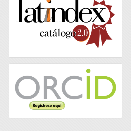
latindex
Orcid