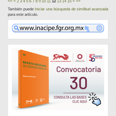
<<
<
2
3
4
5
6
7
8
9
10
11
12
13
14
15
>
>>
También puede
Iniciar una búsqueda de similitud avanzada
para este artículo.
www
convocatoria