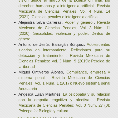
visión desde el marco de la política criminal, los
derechos humanos y la inteligencia artificial
,
Revista
Mexicana de Ciencias Penales: Vol. 4 Núm. 14
(2021): Ciencias penales e inteligencia artificial
Alejandra Silva Carreras,
Poder y género
,
Revista
Mexicana de Ciencias Penales: Vol. 3 Núm. 11
(2020): Sexualidad, violencia y poder. Delitos de
género
Antonio de Jesús Barragán Bórquez,
Adolescentes
sicarios en internamiento. Reflexiones para su
detección y tratamiento
,
Revista Mexicana de
Ciencias Penales: Vol. 3 Núm. 9 (2019): Pérdida de
la libertad
Miguel Ontiveros Alonso,
Compliance, empresa y
sistema penal
,
Revista Mexicana de Ciencias
Penales: Vol. 1 Núm. 1 (2017): Nuevo sistema penal
Acusatorio
Angélica Luján Martínez,
La psicopatía y su relación
con la empatía cognitiva y afectiva
,
Revista
Mexicana de Ciencias Penales: Vol. 9 Núm. 27 (9):
Psicopatía: Biología y cultura