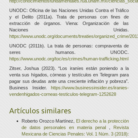
http://conocimientosfundamentales.rua.unam.mx/ciencias_soci
UNODC: Oficina de las Naciones Unidas Contra el Tráfico
y el Delito (2011a). Trata de personas con fines de
extracción de órganos. Viena: Organización de las
Naciones Unidas.
https://www.unodc.org/documents/treaties/organized_
UNODC (2011b). La trata de personas: compraventa de
seres humanos. UNODC.
https://www.unodc.org/toc/es/crimes/human-trafficking.html
Zitser, Joshua (2023). “Los iraníes están poniendo a la
venta sus hígados, córneas y testículos en Telegram para
pagar sus deudas ante una creciente inflación y pobreza”.
Business Insider.
https://www.businessinsider.es/iranies-
vendenhigados-corneas-testiculos-telegram-1252628
Artículos similares
Roberto Orozco Martínez,
El derecho a la protección
de datos personales en materia penal
,
Revista
Mexicana de Ciencias Penales: Vol. 1 Núm. 3 (2018):