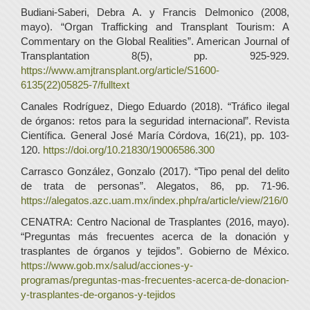
Budiani-Saberi, Debra A. y Francis Delmonico (2008,
mayo). “Organ Trafficking and Transplant Tourism: A
Commentary on the Global Realities”. American Journal of
Transplantation 8(5), pp. 925-929.
https://www.amjtransplant.org/article/S1600-
6135(22)05825-7/fulltext
Canales Rodríguez, Diego Eduardo (2018). “Tráfico ilegal
de órganos: retos para la seguridad internacional”. Revista
Científica. General José María Córdova, 16(21), pp. 103-
120.
https://doi.org/10.21830/19006586.300
Carrasco González, Gonzalo (2017). “Tipo penal del delito
de trata de personas”. Alegatos, 86, pp. 71-96.
https://alegatos.azc.uam.mx/index.php/ra/article/view/216/0
CENATRA: Centro Nacional de Trasplantes (2016, mayo).
“Preguntas más frecuentes acerca de la donación y
trasplantes de órganos y tejidos”. Gobierno de México.
https://www.gob.mx/salud/acciones-y-
programas/preguntas-mas-frecuentes-acerca-de-donacion-
y-trasplantes-de-organos-y-tejidos