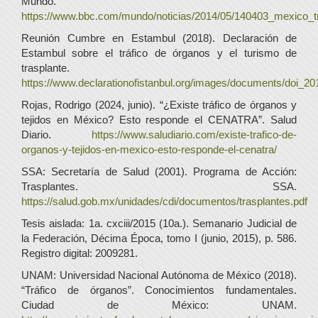
Mundo.
https://www.bbc.com/mundo/noticias/2014/05/140403_mexico_tr
Reunión Cumbre en Estambul (2018). Declaración de
Estambul sobre el tráfico de órganos y el turismo de
trasplante.
https://www.declarationofistanbul.org/images/documents/doi_2
Rojas, Rodrigo (2024, junio). “¿Existe tráfico de órganos y
tejidos en México? Esto responde el CENATRA”. Salud
Diario.
https://www.saludiario.com/existe-trafico-de-
organos-y-tejidos-en-mexico-esto-responde-el-cenatra/
SSA: Secretaría de Salud (2001). Programa de Acción:
Trasplantes. SSA.
https://salud.gob.mx/unidades/cdi/documentos/trasplantes.pdf
Tesis aislada: 1a. cxciii/2015 (10a.). Semanario Judicial de
la Federación, Décima Época, tomo I (junio, 2015), p. 586.
Registro digital: 2009281.
UNAM: Universidad Nacional Autónoma de México (2018).
“Tráfico de órganos”. Conocimientos fundamentales.
Ciudad de México: UNAM.