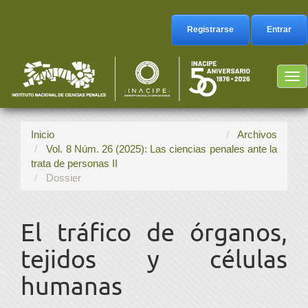
Navegación
principal
Registrarse
Entrar
Contenido
principal
Barra
Tog
lateral
nav
Inicio
Archivos
Vol. 8 Núm. 26 (2025): Las ciencias penales ante la
trata de personas II
Dossier
El tráfico de órganos,
tejidos y células
humanas