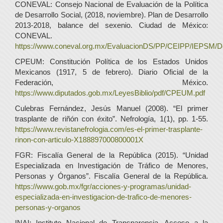
CONEVAL: Consejo Nacional de Evaluación de la Política
de Desarrollo Social, (2018, noviembre). Plan de Desarrollo
2013-2018, balance del sexenio. Ciudad de México:
CONEVAL.
https://www.coneval.org.mx/EvaluacionDS/PP/CEIPP/IEPSM/
CPEUM: Constitución Política de los Estados Unidos
Mexicanos (1917, 5 de febrero). Diario Oficial de la
Federación, México.
https://www.diputados.gob.mx/LeyesBiblio/pdf/CPEUM.pdf
Culebras Fernández, Jesús Manuel (2008). “El primer
trasplante de riñón con éxito”. Nefrología, 1(1), pp. 1-55.
https://www.revistanefrologia.com/es-el-primer-trasplante-
rinon-con-articulo-X188897000800001X
FGR: Fiscalía General de la República (2015). “Unidad
Especializada en Investigación de Tráfico de Menores,
Personas y Órganos”. Fiscalía General de la República.
https://www.gob.mx/fgr/acciones-y-programas/unidad-
especializada-en-investigacion-de-trafico-de-menores-
personas-y-organos
INAI: Instituto Nacional de Transparencia, Acceso a la