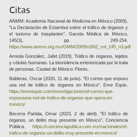
Citas
ANMM: Academia Nacional de Medicina en México (2009).
“La Declaración de Estambul sobre el tráfico de órganos y
el turismo de trasplantes”. Gaceta Médica de México,
145(3), pp. 249-254.
https://www.anmm.org.mx/GMM/2009/n3/62_vol_145_n3.pdf
Arreola González, Jafet (2019). Tráfico de órganos, tejidos
y células humanas. La bioviolencia exteriorizada por la trata
de personas. Ciudad de México: Flores.
Balderas, Oscar (2020, 11 de junio). “El correo que expuso
una red de tráfico de órganos en México”. Eme Equis.
https://emeequis.com/investigaciones/el-correo-que-
expusouna-red-de-trafico-de-organos-que-opera-en-
mexico/
Becerra Partida, Omar (2023, 2 de abril). “El tráfico de
órganos, un delito muy presente en México”, Conciencia
Pública.
https://concienciapublica.com.mx/nacionales/el-
trafico-de-organos-un-delito-muy-presente-en-mexico/