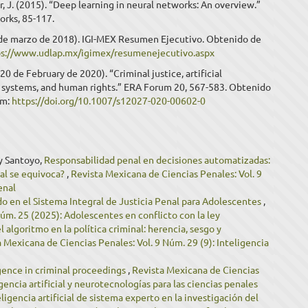
 J. (2015). “Deep learning in neural networks: An overview.”
orks, 85-117.
de marzo de 2018). IGI-MEX Resumen Ejecutivo. Obtenido de
ps://www.udlap.mx/igimex/resumenejecutivo.aspx
(20 de February de 2020). “Criminal justice, artificial
e systems, and human rights.” ERA Forum 20, 567-583. Obtenido
um:
https://doi.org/10.1007/s12027-020-00602-0
y Santoyo,
Responsabilidad penal en decisiones automatizadas:
ial se equivoca?
,
Revista Mexicana de Ciencias Penales: Vol. 9
enal
o en el Sistema Integral de Justicia Penal para Adolescentes
,
úm. 25 (2025): Adolescentes en conflicto con la ley
l algoritmo en la política criminal: herencia, sesgo y
 Mexicana de Ciencias Penales: Vol. 9 Núm. 29 (9): Inteligencia
ligence in criminal proceedings
,
Revista Mexicana de Ciencias
encia artificial y neurotecnologías para las ciencias penales
eligencia artificial de sistema experto en la investigación del