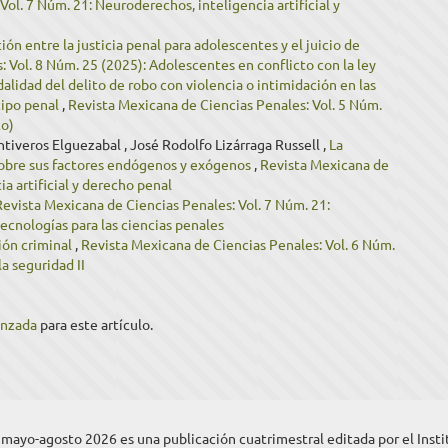
ol. 7 Núm. 21: Neuroderechos, inteligencia artificial y
ón entre la justicia penal para adolescentes y el juicio de
 Vol. 8 Núm. 25 (2025): Adolescentes en conflicto con la ley
lidad del delito de robo con violencia o intimidación en las
 tipo penal
,
Revista Mexicana de Ciencias Penales: Vol. 5 Núm.
to)
ntiveros Elguezabal , José Rodolfo Lizárraga Russell ,
La
sobre sus factores endógenos y exógenos
,
Revista Mexicana de
ia artificial y derecho penal
Revista Mexicana de Ciencias Penales: Vol. 7 Núm. 21:
tecnologías para las ciencias penales
ión criminal
,
Revista Mexicana de Ciencias Penales: Vol. 6 Núm.
la seguridad II
anzada
para este artículo.
, mayo-agosto 2026 es una publicación cuatrimestral editada por el Inst