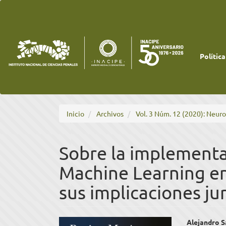
Navegación
principal
Contenido
principal
Barra
lateral
Política
Inicio
Archivos
Vol. 3 Núm. 12 (2020): Neur
Sobre la implementa
Machine Learning en 
sus implicaciones jur
Barra
Cont
Alejandro S