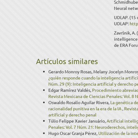
Schmidhuber,
Neural netw
UDLAP. (15 
UDLAP:
htt
Završnik, A. 
intelligenc
de ERA For
Artículos similares
Gerardo Monroy Rosas, Melany Jocelyn Monro
¿quién responde cuando la inteligencia artific
Núm. 29 (9): Inteligencia artificial y derecho p
Edgar Ramírez Valdés,
Procedimiento abreviad
Revista Mexicana de Ciencias Penales: Vol. 8 N
Oswaldo Rosalío Aguilar Rivera,
La genética de
racionalidad punitiva en la era de la IA
,
Revista
artificial y derecho penal
Túlio Felippe Xavier Januário,
Artificial intel
Penales: Vol. 7 Núm. 21: Neuroderechos, intelig
Hugo Oscar Granja Pérez,
Utilización de la int