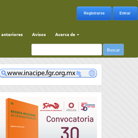
Registrarse
Entrar
anteriores
Avisos
Acerca de
Buscar
www
convocatoria