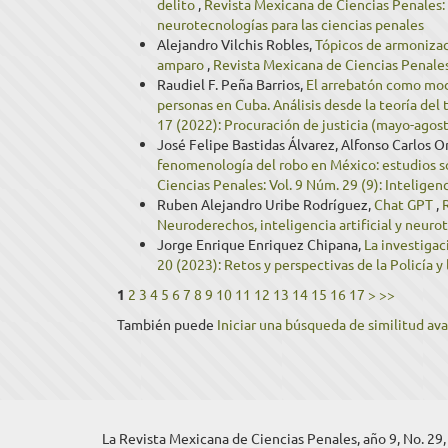
delito
,
Revista Mexicana de Ciencias Penales: V
neurotecnologías para las ciencias penales
Alejandro Vilchis Robles,
Tópicos de armonizaci
amparo
,
Revista Mexicana de Ciencias Penales:
Raudiel F. Peña Barrios,
El arrebatón como moda
personas en Cuba. Análisis desde la teoría del
17 (2022): Procuración de justicia (mayo-agos
José Felipe Bastidas Álvarez, Alfonso Carlos O
fenomenología del robo en México: estudios 
Ciencias Penales: Vol. 9 Núm. 29 (9): Inteligenc
Ruben Alejandro Uribe Rodríguez,
Chat GPT
,
Neuroderechos, inteligencia artificial y neuro
Jorge Enrique Enriquez Chipana,
La investigac
20 (2023): Retos y perspectivas de la Policía y 
1
2
3
4
5
6
7
8
9
10
11
12
13
14
15
16
17
>
>>
También puede
Iniciar una búsqueda de similitud av
La Revista Mexicana de Ciencias Penales, año 9, No. 29