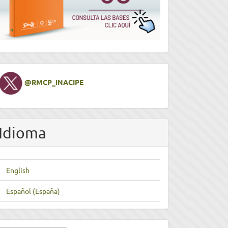
Twitter
@RMCP_INACIPE
Idioma
English
Español (España)
nviar