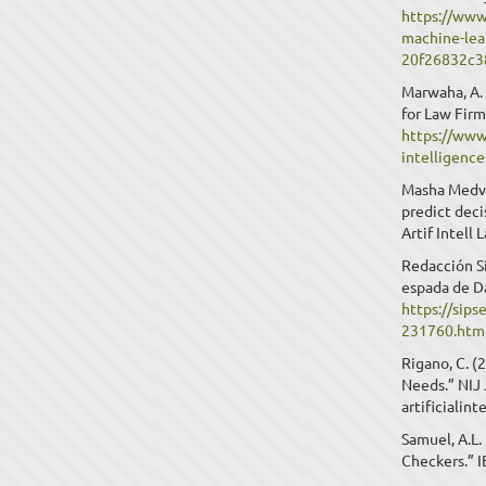
https://www
machine-lear
20f26832c3
Marwaha, A. 
for Law Fir
https://www
intelligence
Masha Medve
predict dec
Artif Intell 
Redacción Si
espada de D
https://sip
231760.htm
Rigano, C. (
Needs.” NIJ 
artificialin
Samuel, A.L.
Checkers.” 