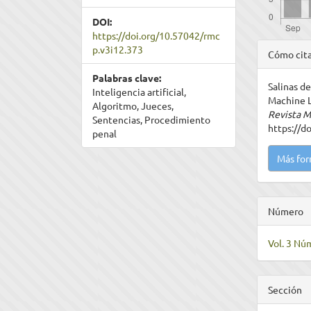
DOI:
https://doi.org/10.57042/rmc
Detal
p.v3i12.373
Cómo cit
del
Palabras clave:
Salinas d
artíc
Inteligencia artificial,
Machine L
Algoritmo, Jueces,
Revista M
Sentencias, Procedimiento
https://d
penal
Más for
Número
Vol. 3 Nú
Sección