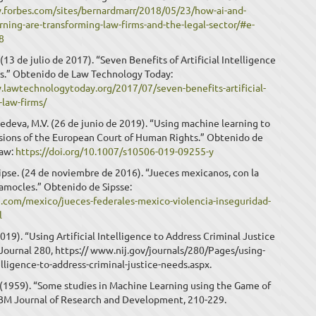
.forbes.com/sites/bernardmarr/2018/05/23/how-ai-and-
ning-are-transforming-law-firms-and-the-legal-sector/#e-
8
(13 de julio de 2017). “Seven Benefits of Artificial Intelligence
ms.” Obtenido de Law Technology Today:
.lawtechnologytoday.org/2017/07/seven-benefits-artificial-
-law-firms/
deva, M.V. (26 de junio de 2019). “Using machine learning to
isions of the European Court of Human Rights.” Obtenido de
Law:
https://doi.org/10.1007/s10506-019-09255-y
pse. (24 de noviembre de 2016). “Jueces mexicanos, con la
amocles.” Obtenido de Sipsse:
se.com/mexico/jueces-federales-mexico-violencia-inseguridad-
l
2019). “Using Artificial Intelligence to Address Criminal Justice
Journal 280, https:// www.nij.gov/journals/280/Pages/using-
telligence-to-address-criminal-justice-needs.aspx.
 (1959). “Some studies in Machine Learning using the Game of
IBM Journal of Research and Development, 210-229.