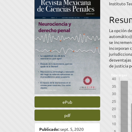
Instituto Te
lateral
princ
del
del
Resu
artículo
artíc
La opción de
automático) 
se incremen
incorporan c
jurisdicciona
desventajas 
de justicia 
Descargas
ePub
pdf
Publicado:
sept. 5, 2020