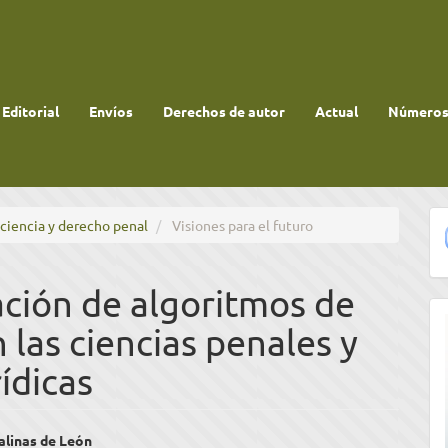
 Editorial
Envíos
Derechos de autor
Actual
Números 
ociencia y derecho penal
Visiones para el futuro
ción de algoritmos de
las ciencias penales y
ídicas
enido
alinas de León