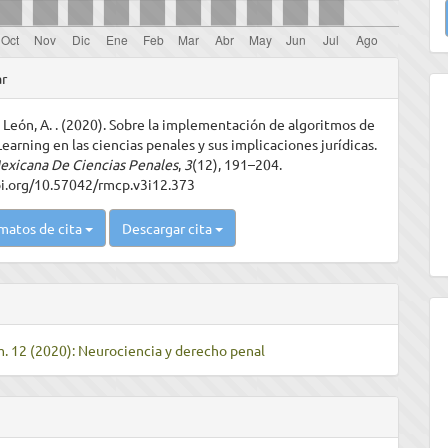
u
a
les
ar
e León, A. . (2020). Sobre la implementación de algoritmos de
ulo
earning en las ciencias penales y sus implicaciones jurídicas.
exicana De Ciencias Penales
,
3
(12), 191–204.
oi.org/10.57042/rmcp.v3i12.373
matos de cita
Descargar cita
m. 12 (2020): Neurociencia y derecho penal