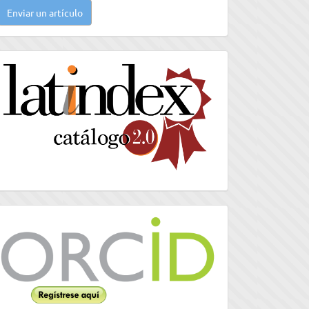
Enviar un artículo
n
rtículo
latindex
Orcid