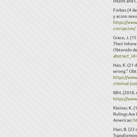
Intent and C
Forbes (4 de
y acoso sexu
https://www
corrupcion/
Grace, J. (
Their Inhere
Obtenido d
abstract_i
Hao, K. (21 
wrong.” Obt
https://www
criminal-just
IBM. (2018,
https://www
Kleiner, K. 
Rulings Are
American:
h
Marr, B. (2
Transformin