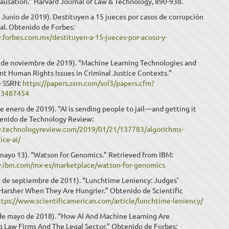
ausation.” Harvard Journal of Law & Technology, 890-938.
 Junio de 2019). Destituyen a 15 jueces por casos de corrupción
al. Obtenido de Forbes:
.forbes.com.mx/destituyen-a-15-jueces-por-acoso-y-
15 de noviembre de 2019). “Machine Learning Technologies and
nt Human Rights Issues in Criminal Justice Contexts.”
e SSRN:
https://papers.ssrn.com/sol3/papers.cfm?
d=3487454
de enero de 2019). “AI is sending people to jail—and getting it
enido de Technology Review:
.technologyreview.com/2019/01/21/137783/algorithms-
ice-ai/
 mayo 13). “Watson for Genomics.” Retrieved from IBM:
.ibm.com/mx-es/marketplace/watson-for-genomics
(1 de septiembre de 2011). “Lunchtime Leniency: Judges’
 Harsher When They Are Hungrier.” Obtenido de Scientific
ttps://www.scientificamerican.com/article/lunchtime-leniency/
3 de mayo de 2018). “How AI And Machine Learning Are
g Law Firms And The Legal Sector.” Obtenido de Forbes: