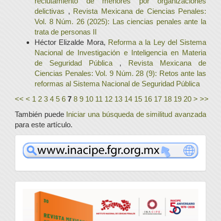
reclutamiento de menores por organizaciones
delictivas
,
Revista Mexicana de Ciencias Penales:
Vol. 8 Núm. 26 (2025): Las ciencias penales ante la
trata de personas II
Héctor Elizalde Mora,
Reforma a la Ley del Sistema
Nacional de Investigación e Inteligencia en Materia
de Seguridad Pública
,
Revista Mexicana de
Ciencias Penales: Vol. 9 Núm. 28 (9): Retos ante las
reformas al Sistema Nacional de Seguridad Pública
<<
<
1
2
3
4
5
6
7
8
9
10
11
12
13
14
15
16
17
18
19
20
>
>>
También puede
Iniciar una búsqueda de similitud avanzada
para este artículo.
www
convocatoria