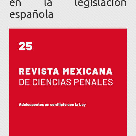
en la legislación
española
Barra
lateral
del
artículo