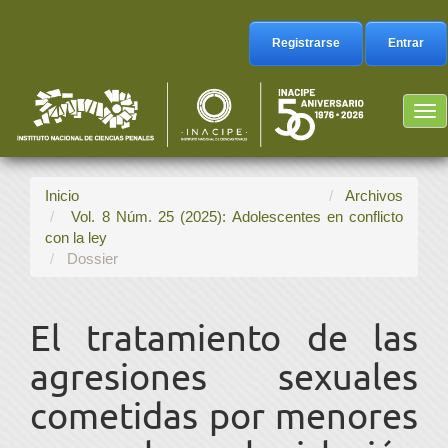
Navegación
principal
Registrarse
Entrar
Contenido
principal
Barra
Tog
lateral
nav
Inicio
Archivos
Vol. 8 Núm. 25 (2025): Adolescentes en conflicto
con la ley
Dossier
El tratamiento de las
agresiones sexuales
cometidas por menores