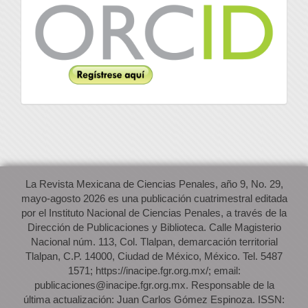
La Revista Mexicana de Ciencias Penales, año 9, No. 29,
mayo-agosto 2026 es una publicación cuatrimestral editada
por el Instituto Nacional de Ciencias Penales, a través de la
Dirección de Publicaciones y Biblioteca. Calle Magisterio
Nacional núm. 113, Col. Tlalpan, demarcación territorial
Tlalpan, C.P. 14000, Ciudad de México, México. Tel. 5487
1571; https://inacipe.fgr.org.mx/; email:
publicaciones@inacipe.fgr.org.mx. Responsable de la
última actualización: Juan Carlos Gómez Espinoza. ISSN: