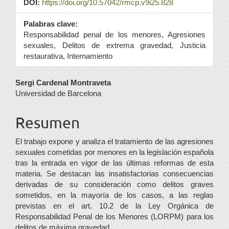
DOI:
https://doi.org/10.57042/rmcp.v9i25.828
Palabras clave:
Responsabilidad penal de los menores, Agresiones
sexuales, Delitos de extrema gravedad, Justicia
restaurativa, Internamiento
Contenido
Sergi Cardenal Montraveta
Universidad de Barcelona
principal
del
Resumen
artículo
El trabajo expone y analiza el tratamiento de las agresiones
sexuales cometidas por menores en la legislación española
tras la entrada en vigor de las últimas reformas de esta
materia. Se destacan las insatisfactorias consecuencias
derivadas de su consideración como delitos graves
sometidos, en la mayoría de los casos, a las reglas
previstas en el art. 10.2 de la Ley Orgánica de
Responsabilidad Penal de los Menores (LORPM) para los
delitos de máxima gravedad.