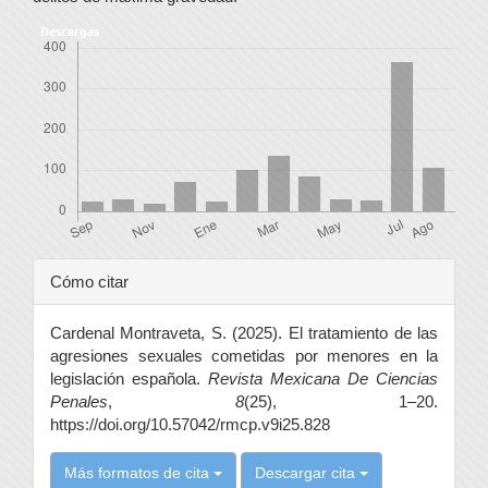
Descargas
Detalles
Cómo citar
del
Cardenal Montraveta, S. (2025). El tratamiento de las
artículo
agresiones sexuales cometidas por menores en la
legislación española.
Revista Mexicana De Ciencias
Penales
,
8
(25), 1–20.
https://doi.org/10.57042/rmcp.v9i25.828
Más formatos de cita
Descargar cita