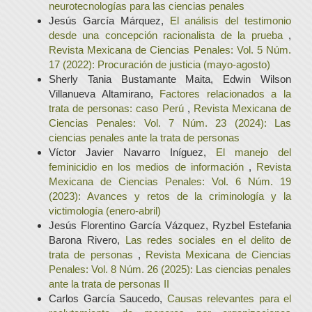
neurotecnologías para las ciencias penales
Jesús García Márquez,
El análisis del testimonio
desde una concepción racionalista de la prueba
,
Revista Mexicana de Ciencias Penales: Vol. 5 Núm.
17 (2022): Procuración de justicia (mayo-agosto)
Sherly Tania Bustamante Maita, Edwin Wilson
Villanueva Altamirano,
Factores relacionados a la
trata de personas: caso Perú
,
Revista Mexicana de
Ciencias Penales: Vol. 7 Núm. 23 (2024): Las
ciencias penales ante la trata de personas
Víctor Javier Navarro Iníguez,
El manejo del
feminicidio en los medios de información
,
Revista
Mexicana de Ciencias Penales: Vol. 6 Núm. 19
(2023): Avances y retos de la criminología y la
victimología (enero-abril)
Jesús Florentino García Vázquez, Ryzbel Estefania
Barona Rivero,
Las redes sociales en el delito de
trata de personas
,
Revista Mexicana de Ciencias
Penales: Vol. 8 Núm. 26 (2025): Las ciencias penales
ante la trata de personas II
Carlos García Saucedo,
Causas relevantes para el