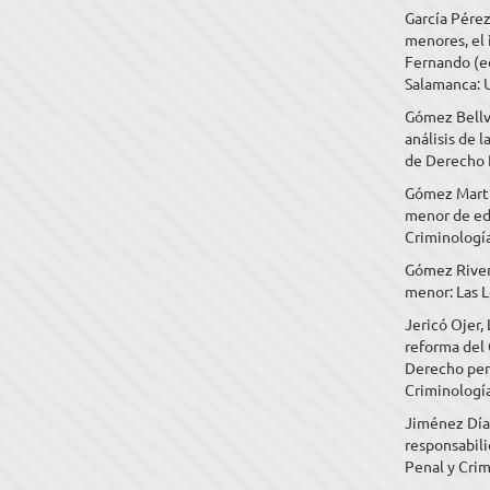
García Pérez
menores, el 
Fernando (ed
Salamanca: 
Gómez Bellv
análisis de 
de Derecho 
Gómez Martín
menor de eda
Criminología
Gómez Rivero
menor: Las L
Jericó Ojer,
reforma del 
Derecho pen
Criminología
Jiménez Díaz
responsabili
Penal y Crim