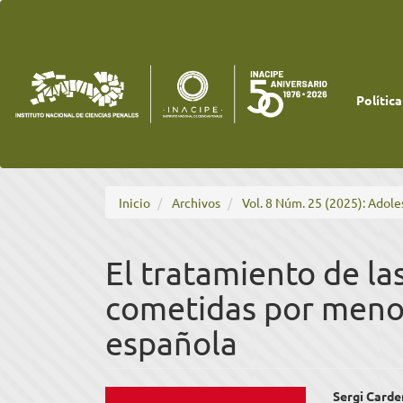
Navegación
principal
Contenido
principal
Barra
lateral
Política
Inicio
Archivos
Vol. 8 Núm. 25 (2025): Adole
El tratamiento de la
cometidas por menor
española
Barra
Cont
Sergi Card