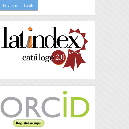
Enviar un artículo
n
rtículo
latindex
Orcid