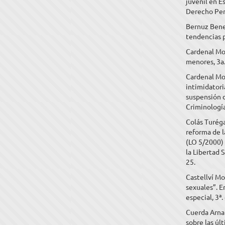
juvenil en E
Derecho Pena
Bernuz Benei
tendencias p
Cardenal Mon
menores, 3a.
Cardenal Mon
intimidatori
suspensión d
Criminología
Colás Turéga
reforma de l
(LO 5/2000) 
la Libertad 
25.
Castellví Mo
sexuales”. E
especial, 3ª.
Cuerda Arnau
sobre las úl