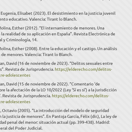
Eugenia, Elisabet (2023). El desistimiento en la justicia juvenil
nto educativo. Valencia: Tirant lo Blanch.
olina, Esther (2012). “El internamiento de menores. Una
 la realidad de su aplicación en España”. Revista Electrónica de
l y Criminología, 14.
lina, Esther (2008). Entre la educación y el castigo. Un análisis
ia de menores. Valencia: Tirant lo Blanch.
an, David (16 de noviembre de 2023). “Delitos sexuales entre
”. Revista de Jurisprudencia.
https://elderecho.com/delitos-
tre-adolescentes
ban, David (15 de noviembre de 2022). “Comentario ‘de
re la afectación de la LO 10/2022 (Ley ‘Sí es sí’) a la jurisdicción
. Revista de Jurisprudencia.
https://elderecho.com/delitos-
tre-adolescentes
, Octavio (2005). “La introducción del modelo de seguridad
la justicia de menores”. En Pantoja García, Félix (dir.), La ley de
dad penal del menor: situación actual (pp. 399-438). Madrid:
ral del Poder Judicial.