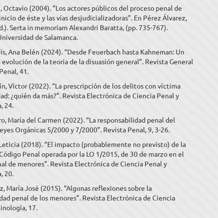
, Octavio (2004). “Los actores públicos del proceso penal de
inicio de éste y las vías desjudicializadoras”. En Pérez Álvarez,
.). Serta in memoriam Alexandri Baratta, (pp. 735-767).
Universidad de Salamanca.
ís, Ana Belén (2024). “Desde Feuerbach hasta Kahneman: Un
la evolución de la teoría de la disuasión general”. Revista General
Penal, 41.
, Víctor (2022). “La prescripción de los delitos con víctima
d: ¿quién da más?”. Revista Electrónica de Ciencia Penal y
, 24.
, María del Carmen (2022). “La responsabilidad penal del
eyes Orgánicas 5/2000 y 7/2000”. Revista Penal, 9, 3-26.
 Leticia (2018). “El impacto (probablemente no previsto) de la
Código Penal operada por la LO 1/2015, de 30 de marzo en el
al de menores”. Revista Electrónica de Ciencia Penal y
, 20.
, María José (2015). “Algunas reflexiones sobre la
dad penal de los menores”. Revista Electrónica de Ciencia
inología, 17.