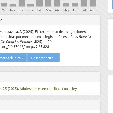
u
a
les
ar
Montraveta, S. (2025). El tratamiento de las agresiones
ulo
cometidas por menores en la legislación española.
Revista
De Ciencias Penales
,
8
(25), 1–20.
oi.org/10.57042/rmcp.v9i25.828
matos de cita
Descargar cita
m. 25 (2025): Adolescentes en conflicto con la ley