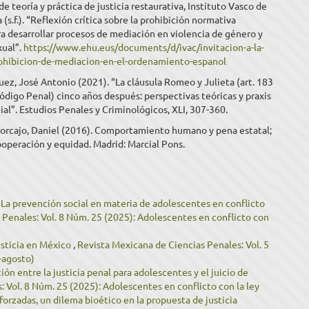
de teoría y práctica de justicia restaurativa, Instituto Vasco de
 (s.f.). “Reflexión crítica sobre la prohibición normativa
a desarrollar procesos de mediación en violencia de género y
xual”.
https://www.ehu.eus/documents/d/ivac/invitacion-a-la-
rohibicion-de-mediacion-en-el-ordenamiento-espanol
z, José Antonio (2021). “La cláusula Romeo y Julieta (art. 183
ódigo Penal) cinco años después: perspectivas teóricas y praxis
ial”. Estudios Penales y Criminológicos, XLI, 307-360.
orcajo, Daniel (2016). Comportamiento humano y pena estatal;
ooperación y equidad. Madrid: Marcial Pons.
,
La prevención social en materia de adolescentes en conflicto
 Penales: Vol. 8 Núm. 25 (2025): Adolescentes en conflicto con
justicia en México
,
Revista Mexicana de Ciencias Penales: Vol. 5
-agosto)
ón entre la justicia penal para adolescentes y el juicio de
 Vol. 8 Núm. 25 (2025): Adolescentes en conflicto con la ley
forzadas, un dilema bioético en la propuesta de justicia