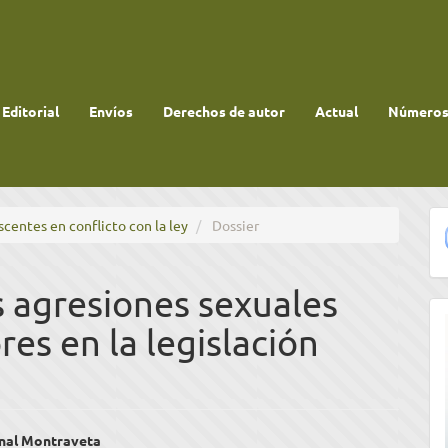
 Editorial
Envíos
Derechos de autor
Actual
Números 
scentes en conflicto con la ley
Dossier
s agresiones sexuales
es en la legislación
enido
enal Montraveta