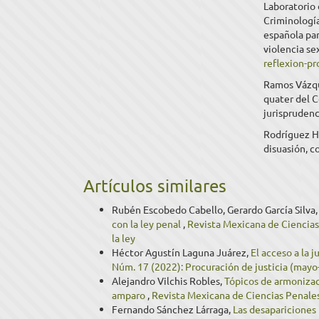
Laboratorio 
Criminología
española par
violencia se
reflexion-p
Ramos Vázque
quater del C
jurisprudenc
Rodríguez H
disuasión, c
Artículos similares
Rubén Escobedo Cabello, Gerardo García Silva
con la ley penal
,
Revista Mexicana de Ciencias
la ley
Héctor Agustín Laguna Juárez,
El acceso a la 
Núm. 17 (2022): Procuración de justicia (mayo
Alejandro Vilchis Robles,
Tópicos de armonizaci
amparo
,
Revista Mexicana de Ciencias Penales:
Fernando Sánchez Lárraga,
Las desapariciones 