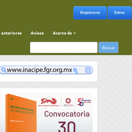
Registrarse
Entrar
anteriores
Avisos
Acerca de
Buscar
www
convocatoria