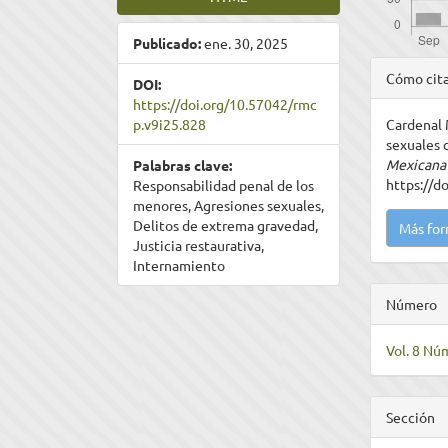
Publicado:
ene. 30, 2025
Detal
Cómo cit
DOI:
del
https://doi.org/10.57042/rmc
p.v9i25.828
Cardenal 
artíc
sexuales 
Mexicana 
Palabras clave:
https://d
Responsabilidad penal de los
menores, Agresiones sexuales,
Delitos de extrema gravedad,
Más for
Justicia restaurativa,
Internamiento
Número
Vol. 8 Nú
Sección