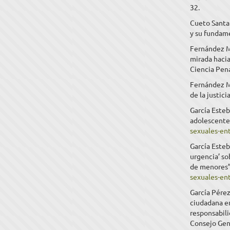
32.
Cueto Santa 
y su fundame
Fernández M
mirada hacia
Ciencia Pena
Fernández Mo
de la justic
García Esteb
adolescentes
sexuales-en
García Este
urgencia’ sob
de menores”
sexuales-en
García Pérez
ciudadana en 
responsabili
Consejo Gene