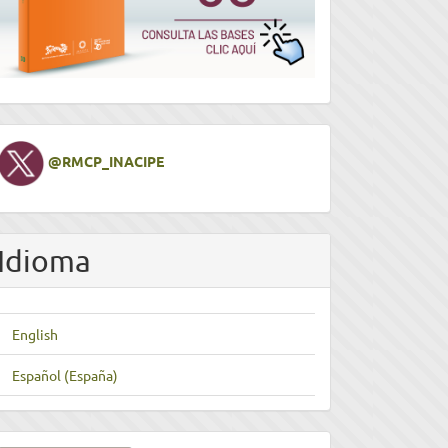
Twitter
@RMCP_INACIPE
Idioma
English
Español (España)
nviar