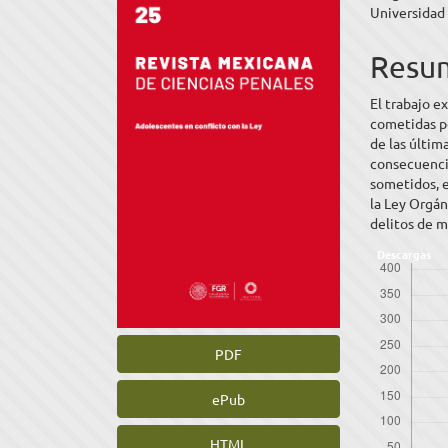
Universidad
lateral
princ
del
del
Resu
artículo
artíc
El trabajo e
cometidas po
de las últim
consecuenci
sometidos, en
la Ley Orgá
delitos de 
Descargas
PDF
ePub
HTML