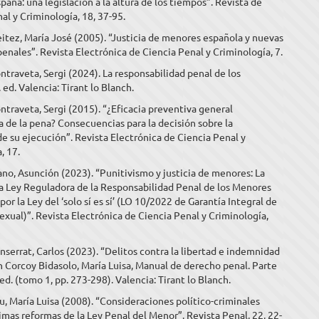
spaña: una legislación a la altura de los tiempos”. Revista de
l y Criminología, 18, 37-95.
tez, María José (2005). “Justicia de menores española y nuevas
enales”. Revista Electrónica de Ciencia Penal y Criminología, 7.
traveta, Sergi (2024). La responsabilidad penal de los
 ed. Valencia: Tirant lo Blanch.
traveta, Sergi (2015). “¿Eficacia preventiva general
a de la pena? Consecuencias para la decisión sobre la
e su ejecución”. Revista Electrónica de Ciencia Penal y
, 17.
no, Asunción (2023). “Punitivismo y justicia de menores: La
a Ley Reguladora de la Responsabilidad Penal de los Menores
por la Ley del ‘solo sí es sí’ (LO 10/2022 de Garantía Integral de
Sexual)”. Revista Electrónica de Ciencia Penal y Criminología,
nserrat, Carlos (2023). “Delitos contra la libertad e indemnidad
n Corcoy Bidasolo, María Luisa, Manual de derecho penal. Parte
 ed. (tomo 1, pp. 273-298). Valencia: Tirant lo Blanch.
, María Luisa (2008). “Consideraciones político-criminales
timas reformas de la Ley Penal del Menor”. Revista Penal, 22, 22-