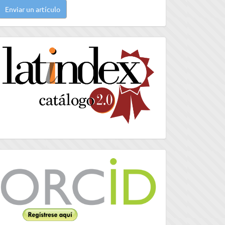
Enviar un artículo
n
rtículo
latindex
Orcid