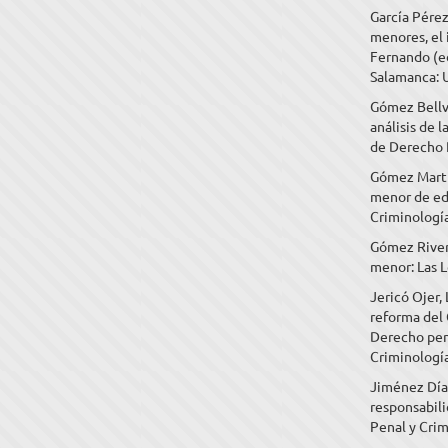
García Pérez
menores, el 
Fernando (ed
Salamanca: 
Gómez Bellv
análisis de 
de Derecho 
Gómez Martín
menor de eda
Criminología
Gómez Rivero
menor: Las L
Jericó Ojer,
reforma del 
Derecho pen
Criminología
Jiménez Díaz
responsabili
Penal y Crim