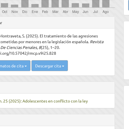
u
a
les
ar
Montraveta, S. (2025). El tratamiento de las agresiones
ulo
cometidas por menores en la legislación española.
Revista
De Ciencias Penales
,
8
(25), 1–20.
oi.org/10.57042/rmcp.v9i25.828
matos de cita
Descargar cita
m. 25 (2025): Adolescentes en conflicto con la ley