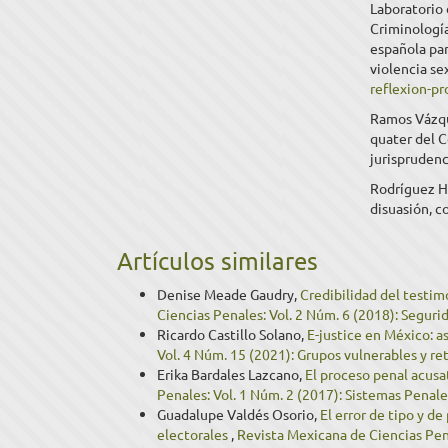
Laboratorio 
Criminología
española par
violencia se
reflexion-p
Ramos Vázque
quater del C
jurisprudenc
Rodríguez H
disuasión, c
Artículos similares
Denise Meade Gaudry,
Credibilidad del testim
Ciencias Penales: Vol. 2 Núm. 6 (2018): Seguri
Ricardo Castillo Solano,
E-justice en México: 
Vol. 4 Núm. 15 (2021): Grupos vulnerables y reto
Erika Bardales Lazcano,
El proceso penal acus
Penales: Vol. 1 Núm. 2 (2017): Sistemas Penal
Guadalupe Valdés Osorio,
El error de tipo y d
electorales
,
Revista Mexicana de Ciencias Pena