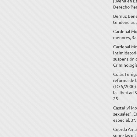
juvenil en E
Derecho Pena
Bernuz Benei
tendencias p
Cardenal Mon
menores, 3a.
Cardenal Mon
intimidatori
suspensión d
Criminología
Colás Turéga
reforma de l
(LO 5/2000) 
la Libertad 
25.
Castellví Mo
sexuales”. E
especial, 3ª.
Cuerda Arnau
sobre las úl