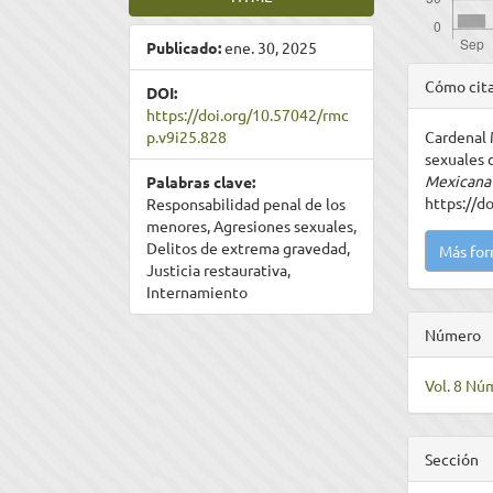
Publicado:
ene. 30, 2025
Detal
Cómo cit
DOI:
del
https://doi.org/10.57042/rmc
p.v9i25.828
Cardenal 
artíc
sexuales 
Mexicana 
Palabras clave:
https://d
Responsabilidad penal de los
menores, Agresiones sexuales,
Delitos de extrema gravedad,
Más for
Justicia restaurativa,
Internamiento
Número
Vol. 8 Nú
Sección