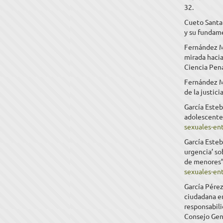
32.
Cueto Santa 
y su fundame
Fernández M
mirada hacia
Ciencia Pena
Fernández Mo
de la justic
García Esteb
adolescentes
sexuales-en
García Este
urgencia’ sob
de menores”
sexuales-en
García Pérez
ciudadana en 
responsabili
Consejo Gene