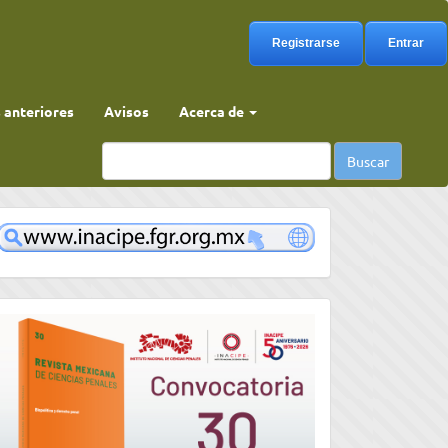
Registrarse
Entrar
anteriores
Avisos
Acerca de
Buscar
www
convocatoria