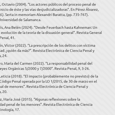
, Octavio (2004). “Los actores públicos del proceso penal de
inicio de éste y las vías desjudicializadoras”. En Pérez Álvarez,
.). Serta in memoriam Alexandri Baratta, (pp. 735-767).
Universidad de Salamanca.
ís, Ana Belén (2024). “Desde Feuerbach hasta Kahneman: Un
la evolución de la teoría de la disuasión general”. Revista General
Penal, 41.
, Víctor (2022). “La prescripción de los delitos con víctima
d: ¿quién da más?”. Revista Electrónica de Ciencia Penal y
, 24.
, María del Carmen (2022). “La responsabilidad penal del
eyes Orgánicas 5/2000 y 7/2000”. Revista Penal, 9, 3-26.
 Leticia (2018). “El impacto (probablemente no previsto) de la
Código Penal operada por la LO 1/2015, de 30 de marzo en el
al de menores”. Revista Electrónica de Ciencia Penal y
, 20.
, María José (2015). “Algunas reflexiones sobre la
dad penal de los menores”. Revista Electrónica de Ciencia
inología, 17.