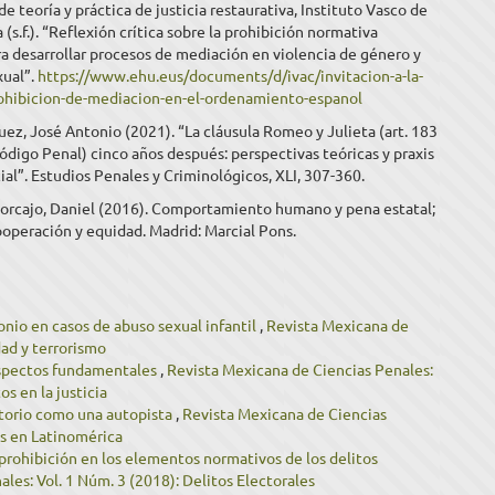
de teoría y práctica de justicia restaurativa, Instituto Vasco de
 (s.f.). “Reflexión crítica sobre la prohibición normativa
a desarrollar procesos de mediación en violencia de género y
xual”.
https://www.ehu.eus/documents/d/ivac/invitacion-a-la-
rohibicion-de-mediacion-en-el-ordenamiento-espanol
z, José Antonio (2021). “La cláusula Romeo y Julieta (art. 183
ódigo Penal) cinco años después: perspectivas teóricas y praxis
ial”. Estudios Penales y Criminológicos, XLI, 307-360.
orcajo, Daniel (2016). Comportamiento humano y pena estatal;
ooperación y equidad. Madrid: Marcial Pons.
onio en casos de abuso sexual infantil
,
Revista Mexicana de
dad y terrorismo
aspectos fundamentales
,
Revista Mexicana de Ciencias Penales:
s en la justicia
atorio como una autopista
,
Revista Mexicana de Ciencias
es en Latinomérica
e prohibición en los elementos normativos de los delitos
les: Vol. 1 Núm. 3 (2018): Delitos Electorales