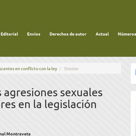
 Editorial
Envíos
Derechos de autor
Actual
Números 
scentes en conflicto con la ley
Dossier
s agresiones sexuales
es en la legislación
enido
enal Montraveta