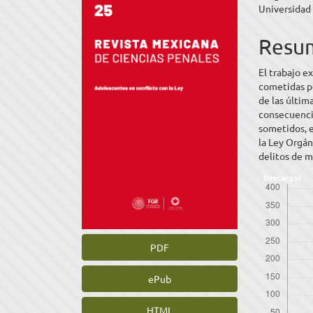
Universidad
lateral
princ
del
del
Resu
artículo
artíc
El trabajo e
cometidas po
de las últim
consecuenci
sometidos, en
la Ley Orgá
delitos de 
Descargas
PDF
ePub
HTML