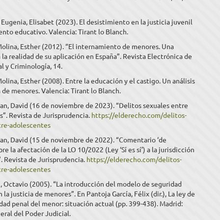
Eugenia, Elisabet (2023). El desistimiento en la justicia juvenil
nto educativo. Valencia: Tirant lo Blanch.
olina, Esther (2012). “El internamiento de menores. Una
 la realidad de su aplicación en España”. Revista Electrónica de
l y Criminología, 14.
lina, Esther (2008). Entre la educación y el castigo. Un análisis
ia de menores. Valencia: Tirant lo Blanch.
an, David (16 de noviembre de 2023). “Delitos sexuales entre
”. Revista de Jurisprudencia.
https://elderecho.com/delitos-
tre-adolescentes
ban, David (15 de noviembre de 2022). “Comentario ‘de
re la afectación de la LO 10/2022 (Ley ‘Sí es sí’) a la jurisdicción
. Revista de Jurisprudencia.
https://elderecho.com/delitos-
tre-adolescentes
, Octavio (2005). “La introducción del modelo de seguridad
la justicia de menores”. En Pantoja García, Félix (dir.), La ley de
dad penal del menor: situación actual (pp. 399-438). Madrid:
ral del Poder Judicial.