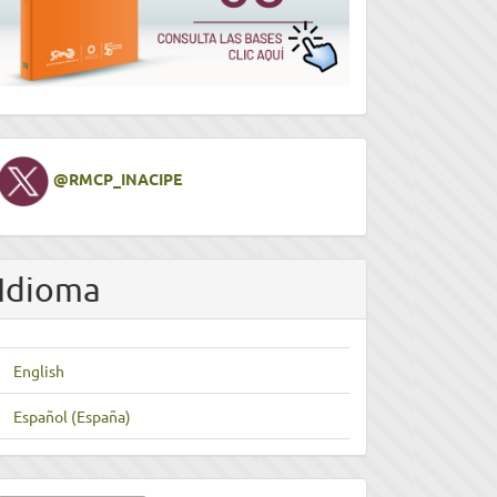
Twitter
@RMCP_INACIPE
Idioma
English
Español (España)
nviar