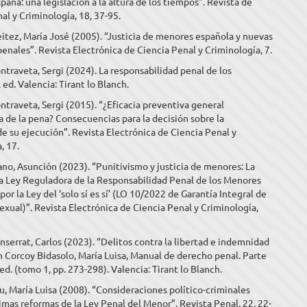
spaña: una legislación a la altura de los tiempos”. Revista de
l y Criminología, 18, 37-95.
tez, María José (2005). “Justicia de menores española y nuevas
enales”. Revista Electrónica de Ciencia Penal y Criminología, 7.
traveta, Sergi (2024). La responsabilidad penal de los
 ed. Valencia: Tirant lo Blanch.
traveta, Sergi (2015). “¿Eficacia preventiva general
a de la pena? Consecuencias para la decisión sobre la
e su ejecución”. Revista Electrónica de Ciencia Penal y
, 17.
no, Asunción (2023). “Punitivismo y justicia de menores: La
a Ley Reguladora de la Responsabilidad Penal de los Menores
por la Ley del ‘solo sí es sí’ (LO 10/2022 de Garantía Integral de
Sexual)”. Revista Electrónica de Ciencia Penal y Criminología,
nserrat, Carlos (2023). “Delitos contra la libertad e indemnidad
n Corcoy Bidasolo, María Luisa, Manual de derecho penal. Parte
 ed. (tomo 1, pp. 273-298). Valencia: Tirant lo Blanch.
, María Luisa (2008). “Consideraciones político-criminales
timas reformas de la Ley Penal del Menor”. Revista Penal, 22, 22-