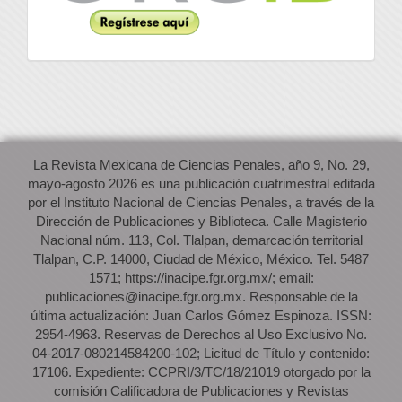
La Revista Mexicana de Ciencias Penales, año 9, No. 29,
mayo-agosto 2026 es una publicación cuatrimestral editada
por el Instituto Nacional de Ciencias Penales, a través de la
Dirección de Publicaciones y Biblioteca. Calle Magisterio
Nacional núm. 113, Col. Tlalpan, demarcación territorial
Tlalpan, C.P. 14000, Ciudad de México, México. Tel. 5487
1571; https://inacipe.fgr.org.mx/; email:
publicaciones@inacipe.fgr.org.mx. Responsable de la
última actualización: Juan Carlos Gómez Espinoza. ISSN:
2954-4963. Reservas de Derechos al Uso Exclusivo No.
04-2017-080214584200-102; Licitud de Título y contenido:
17106. Expediente: CCPRI/3/TC/18/21019 otorgado por la
comisión Calificadora de Publicaciones y Revistas