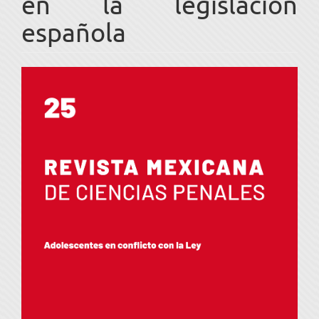
en la legislación
española
Barra
lateral
del
artículo