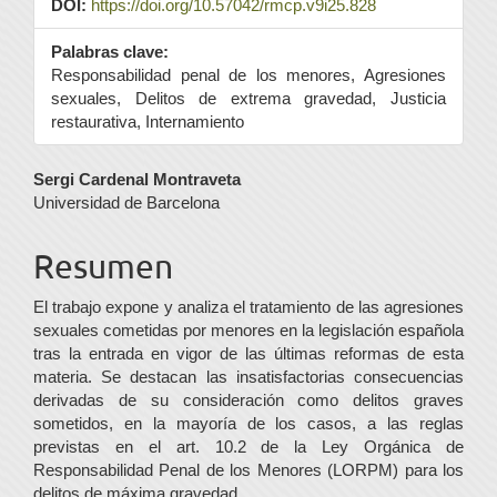
DOI:
https://doi.org/10.57042/rmcp.v9i25.828
Palabras clave:
Responsabilidad penal de los menores, Agresiones
sexuales, Delitos de extrema gravedad, Justicia
restaurativa, Internamiento
Contenido
Sergi Cardenal Montraveta
Universidad de Barcelona
principal
del
Resumen
artículo
El trabajo expone y analiza el tratamiento de las agresiones
sexuales cometidas por menores en la legislación española
tras la entrada en vigor de las últimas reformas de esta
materia. Se destacan las insatisfactorias consecuencias
derivadas de su consideración como delitos graves
sometidos, en la mayoría de los casos, a las reglas
previstas en el art. 10.2 de la Ley Orgánica de
Responsabilidad Penal de los Menores (LORPM) para los
delitos de máxima gravedad.