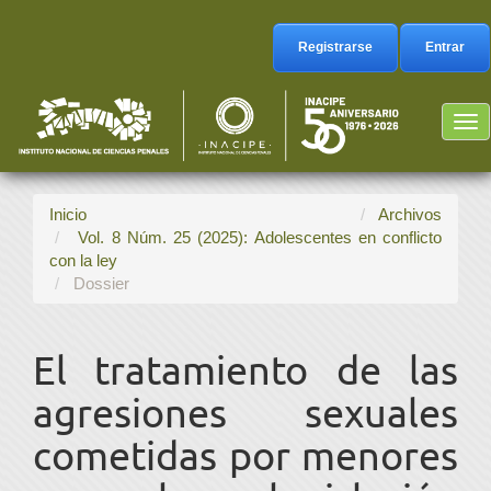
Navegación
principal
Registrarse
Entrar
Contenido
principal
Barra
Tog
lateral
nav
Inicio
Archivos
Vol. 8 Núm. 25 (2025): Adolescentes en conflicto
con la ley
Dossier
El tratamiento de las
agresiones sexuales
cometidas por menores