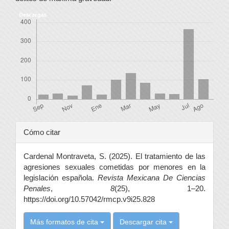
Descargas
Detalles
Cómo citar
del
Cardenal Montraveta, S. (2025). El tratamiento de las
artículo
agresiones sexuales cometidas por menores en la
legislación española.
Revista Mexicana De Ciencias
Penales
,
8
(25), 1–20.
https://doi.org/10.57042/rmcp.v9i25.828
Más formatos de cita
Descargar cita