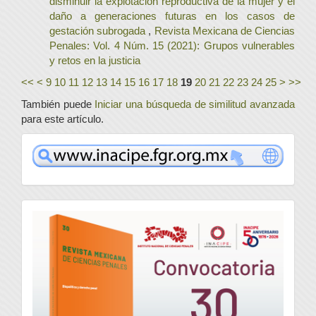
disminuir la explotación reproductiva de la mujer y el
daño a generaciones futuras en los casos de
gestación subrogada
,
Revista Mexicana de Ciencias
Penales: Vol. 4 Núm. 15 (2021): Grupos vulnerables
y retos en la justicia
<<
<
9
10
11
12
13
14
15
16
17
18
19
20
21
22
23
24
25
>
>>
También puede
Iniciar una búsqueda de similitud avanzada
para este artículo.
www
convocatoria