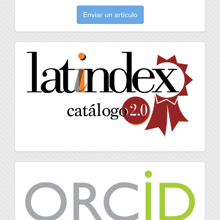
Enviar
Enviar un artículo
un
artículo
latindex
Orcid