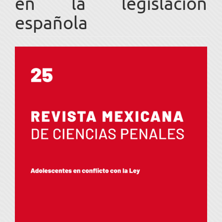
en la legislación
española
Barra
lateral
del
artículo