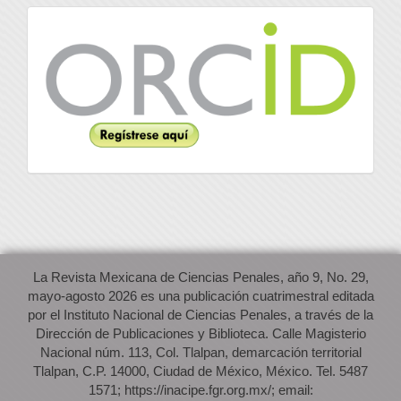
Orcid
La Revista Mexicana de Ciencias Penales, año 9, No. 29,
mayo-agosto 2026 es una publicación cuatrimestral editada
por el Instituto Nacional de Ciencias Penales, a través de la
Dirección de Publicaciones y Biblioteca. Calle Magisterio
Nacional núm. 113, Col. Tlalpan, demarcación territorial
Tlalpan, C.P. 14000, Ciudad de México, México. Tel. 5487
1571; https://inacipe.fgr.org.mx/; email: