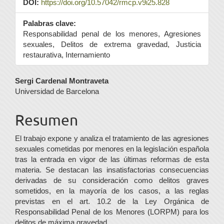
DOI:
https://doi.org/10.57042/rmcp.v9i25.828
Palabras clave:
Responsabilidad penal de los menores, Agresiones
sexuales, Delitos de extrema gravedad, Justicia
restaurativa, Internamiento
Contenido
Sergi Cardenal Montraveta
Universidad de Barcelona
principal
del
Resumen
artículo
El trabajo expone y analiza el tratamiento de las agresiones
sexuales cometidas por menores en la legislación española
tras la entrada en vigor de las últimas reformas de esta
materia. Se destacan las insatisfactorias consecuencias
derivadas de su consideración como delitos graves
sometidos, en la mayoría de los casos, a las reglas
previstas en el art. 10.2 de la Ley Orgánica de
Responsabilidad Penal de los Menores (LORPM) para los
delitos de máxima gravedad.