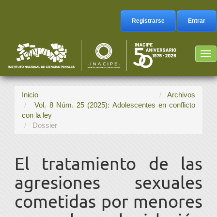
Navegación
principal
Registrarse
Entrar
Contenido
principal
Barra
Tog
lateral
nav
Inicio
Archivos
Vol. 8 Núm. 25 (2025): Adolescentes en conflicto
con la ley
Dossier
El tratamiento de las
agresiones sexuales
cometidas por menores