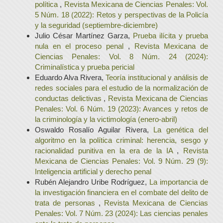
política
,
Revista Mexicana de Ciencias Penales: Vol.
5 Núm. 18 (2022): Retos y perspectivas de la Policía
y la seguridad (septiembre-diciembre)
Julio César Martínez Garza,
Prueba ilícita y prueba
nula en el proceso penal
,
Revista Mexicana de
Ciencias Penales: Vol. 8 Núm. 24 (2024):
Criminalística y prueba pericial
Eduardo Alva Rivera,
Teoría institucional y análisis de
redes sociales para el estudio de la normalización de
conductas delictivas
,
Revista Mexicana de Ciencias
Penales: Vol. 6 Núm. 19 (2023): Avances y retos de
la criminología y la victimología (enero-abril)
Oswaldo Rosalío Aguilar Rivera,
La genética del
algoritmo en la política criminal: herencia, sesgo y
racionalidad punitiva en la era de la IA
,
Revista
Mexicana de Ciencias Penales: Vol. 9 Núm. 29 (9):
Inteligencia artificial y derecho penal
Rubén Alejandro Uribe Rodríguez,
La importancia de
la investigación financiera en el combate del delito de
trata de personas
,
Revista Mexicana de Ciencias
Penales: Vol. 7 Núm. 23 (2024): Las ciencias penales