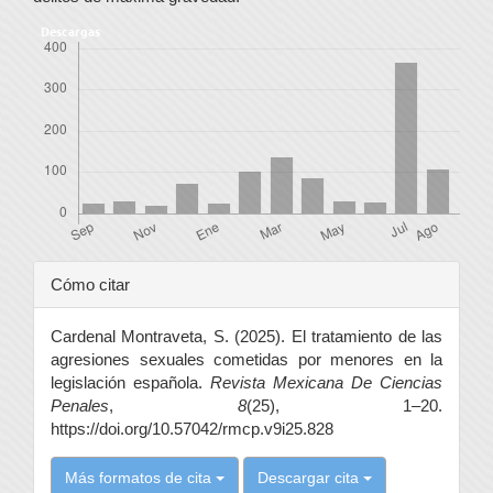
Descargas
Detalles
Cómo citar
del
Cardenal Montraveta, S. (2025). El tratamiento de las
artículo
agresiones sexuales cometidas por menores en la
legislación española.
Revista Mexicana De Ciencias
Penales
,
8
(25), 1–20.
https://doi.org/10.57042/rmcp.v9i25.828
Más formatos de cita
Descargar cita