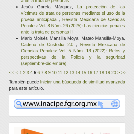
ante la trata de personas
Jesús García Márquez,
La protección de las
víctimas de trata de personas mediante el uso de la
prueba anticipada
,
Revista Mexicana de Ciencias
Penales: Vol. 8 Núm. 26 (2025): Las ciencias penales
ante la trata de personas II
Mario Moisés Mansilla Moya, Mateo Mansilla-Moya,
Cadena de Custodia 2.0
,
Revista Mexicana de
Ciencias Penales: Vol. 5 Núm. 18 (2022): Retos y
perspectivas de la Policía y la seguridad
(septiembre-diciembre)
<<
<
1
2
3
4
5
6
7
8
9
10
11
12
13
14
15
16
17
18
19
20
>
>>
También puede
Iniciar una búsqueda de similitud avanzada
para este artículo.
www
convocatoria