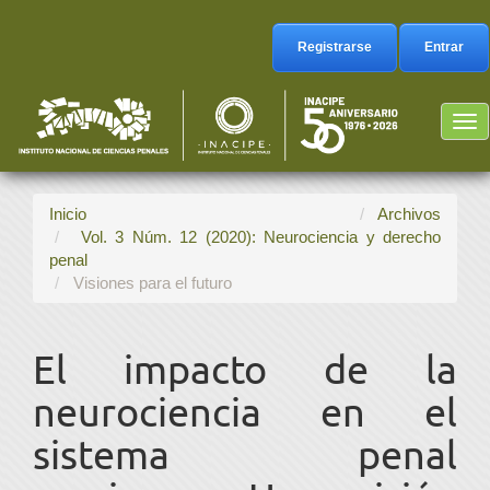
Navegación
principal
Registrarse
Entrar
Contenido
principal
Barra
Tog
lateral
nav
Inicio
Archivos
Vol. 3 Núm. 12 (2020): Neurociencia y derecho
penal
Visiones para el futuro
El impacto de la
neurociencia en el
sistema penal