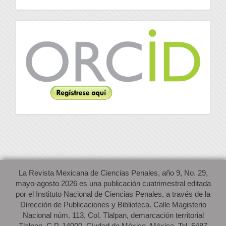
Orcid
La Revista Mexicana de Ciencias Penales, año 9, No. 29,
mayo-agosto 2026 es una publicación cuatrimestral editada
por el Instituto Nacional de Ciencias Penales, a través de la
Dirección de Publicaciones y Biblioteca. Calle Magisterio
Nacional núm. 113, Col. Tlalpan, demarcación territorial
Tlalpan, C.P. 14000, Ciudad de México, México. Tel. 5487