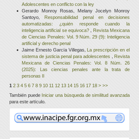
Adolescentes en conflicto con la ley
Gerardo Monroy Rosas, Melany Jocelyn Monroy
Santoyo,
Responsabilidad penal en decisiones
automatizadas: ¿quién responde cuando la
inteligencia artificial se equivoca?
,
Revista Mexicana
de Ciencias Penales: Vol. 9 Núm. 29 (9): Inteligencia
artificial y derecho penal
Jaime Ernesto García Villegas,
La prescripción en el
sistema de justicia penal para adolescentes
,
Revista
Mexicana de Ciencias Penales: Vol. 8 Núm. 26
(2025): Las ciencias penales ante la trata de
personas II
1
2
3
4
5
6
7
8
9
10
11
12
13
14
15
16
17
18
>
>>
También puede
Iniciar una búsqueda de similitud avanzada
para este artículo.
www