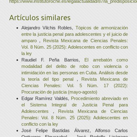
https://www.institutoroche.es/legalactualidad/87/la_predisp
Artículos similares
Alejandro Vilchis Robles,
Tópicos de armonización
entre la justicia penal para adolescentes y el juicio de
amparo
,
Revista Mexicana de Ciencias Penales:
Vol. 8 Núm. 25 (2025): Adolescentes en conflicto con
la ley
Raudiel F. Peña Barrios,
El arrebatón como
modalidad del delito de robo con violencia o
intimidación en las personas en Cuba. Análisis desde
la teoría del tipo penal
,
Revista Mexicana de
Ciencias Penales: Vol. 5 Núm. 17 (2022):
Procuración de justicia (mayo-agosto)
Edgar Ramírez Valdés,
Procedimiento abreviado en
el Sistema Integral de Justicia Penal para
Adolescentes
,
Revista Mexicana de Ciencias
Penales: Vol. 8 Núm. 25 (2025): Adolescentes en
conflicto con la ley
José Felipe Bastidas Álvarez, Alfonso Carlos
Ontiveros Elguezabal , José Rodolfo Lizárraga