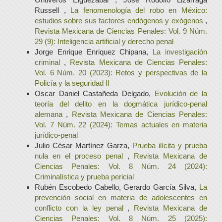
Russell ,
La fenomenología del robo en México:
estudios sobre sus factores endógenos y exógenos
,
Revista Mexicana de Ciencias Penales: Vol. 9 Núm.
29 (9): Inteligencia artificial y derecho penal
Jorge Enrique Enriquez Chipana,
La investigación
criminal
,
Revista Mexicana de Ciencias Penales:
Vol. 6 Núm. 20 (2023): Retos y perspectivas de la
Policía y la seguridad II
Oscar Daniel Castañeda Delgado,
Evolución de la
teoría del delito en la dogmática jurídico-penal
alemana
,
Revista Mexicana de Ciencias Penales:
Vol. 7 Núm. 22 (2024): Temas actuales en materia
jurídico-penal
Julio César Martínez Garza,
Prueba ilícita y prueba
nula en el proceso penal
,
Revista Mexicana de
Ciencias Penales: Vol. 8 Núm. 24 (2024):
Criminalística y prueba pericial
Rubén Escobedo Cabello, Gerardo García Silva,
La
prevención social en materia de adolescentes en
conflicto con la ley penal
,
Revista Mexicana de
Ciencias Penales: Vol. 8 Núm. 25 (2025):