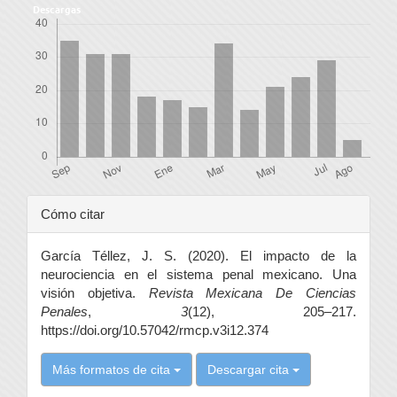
Descargas
Detalles
Cómo citar
del
García Téllez, J. S. (2020). El impacto de la
artículo
neurociencia en el sistema penal mexicano. Una
visión objetiva.
Revista Mexicana De Ciencias
Penales
,
3
(12), 205–217.
https://doi.org/10.57042/rmcp.v3i12.374
Más formatos de cita
Descargar cita