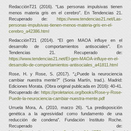
RedacciónT21 (2016). “Las personas impulsivas tienen
menos materia gris en el cerebro”. En Tendencias 21.
Recuperado de:
https://www.tendencias21.net/Las-
personas-impulsivas-tienen-menos-materia-gris-en-el-
cerebro_a42386.html
RedacciónT21 (2014). “El gen MAOA influye en el
desarrollo de comportamientos antisociales”. En
Tendencias 21. Recuperado de:
https://www.tendencias21.net/El-gen-MAOA-influye-en-el-
desarrollo-de-comportamientos-antisociales_a41811.html
Rose, H. y Rose, S. (2017). “¿Puede la neurociencia
cambiar nuestra mente?” (Sonia Martín, trad.). Madrid:
Ediciones Morata. (Obra original publicada en 2016): 40-41.
Recuperado de:
https://proletarios.org/books/Rose-y-Rose-
Puede-la-neurociencia-cambiar-nuestra-mente.pdf
Urruela Mora, A. (2010, marzo 26). “La predisposición
genética a la agresividad como fundamento de una
reducción de condena”. Fundación Instituto Roche.
Recuperado de: