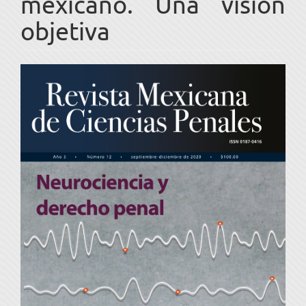
mexicano. Una visión
objetiva
Barra
lateral
del
artículo