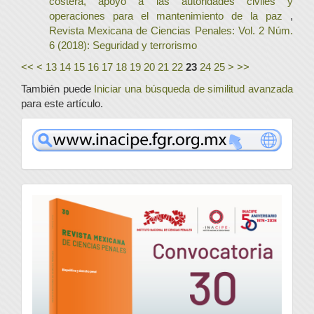
costera, apoyo a las autoridades civiles y
operaciones para el mantenimiento de la paz
,
Revista Mexicana de Ciencias Penales: Vol. 2 Núm.
6 (2018): Seguridad y terrorismo
<<
<
13
14
15
16
17
18
19
20
21
22
23
24
25
>
>>
También puede
Iniciar una búsqueda de similitud avanzada
para este artículo.
www
convocatoria