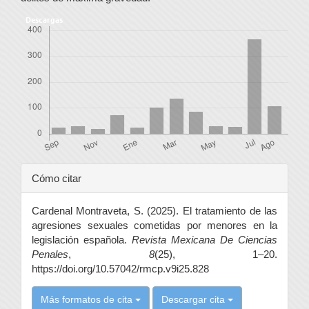
Descargas
Detalles
Cómo citar
del
Cardenal Montraveta, S. (2025). El tratamiento de las
artículo
agresiones sexuales cometidas por menores en la
legislación española.
Revista Mexicana De Ciencias
Penales
,
8
(25), 1–20.
https://doi.org/10.57042/rmcp.v9i25.828
Más formatos de cita
Descargar cita