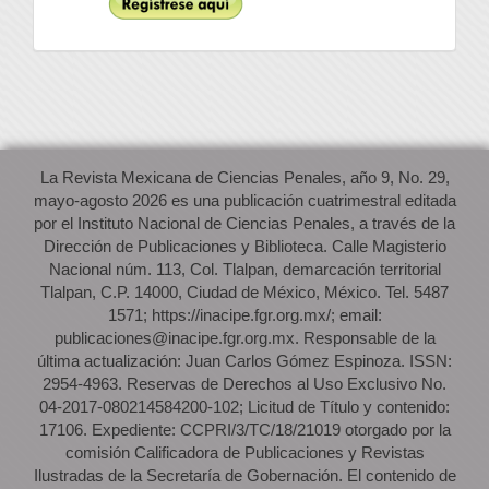
La Revista Mexicana de Ciencias Penales, año 9, No. 29,
mayo-agosto 2026 es una publicación cuatrimestral editada
por el Instituto Nacional de Ciencias Penales, a través de la
Dirección de Publicaciones y Biblioteca. Calle Magisterio
Nacional núm. 113, Col. Tlalpan, demarcación territorial
Tlalpan, C.P. 14000, Ciudad de México, México. Tel. 5487
1571; https://inacipe.fgr.org.mx/; email:
publicaciones@inacipe.fgr.org.mx. Responsable de la
última actualización: Juan Carlos Gómez Espinoza. ISSN:
2954-4963. Reservas de Derechos al Uso Exclusivo No.
04-2017-080214584200-102; Licitud de Título y contenido:
17106. Expediente: CCPRI/3/TC/18/21019 otorgado por la
comisión Calificadora de Publicaciones y Revistas
Ilustradas de la Secretaría de Gobernación. El contenido de