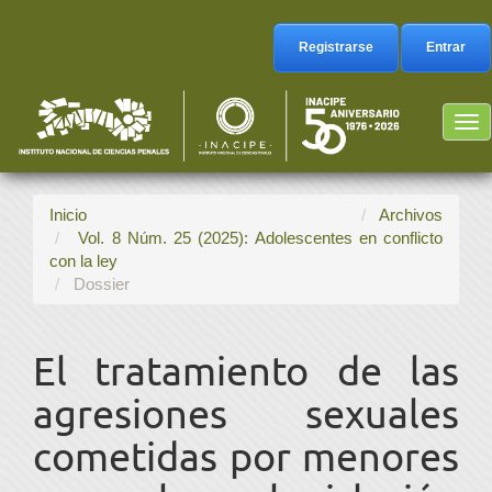
Navegación
principal
Registrarse
Entrar
Contenido
principal
Barra
Tog
lateral
nav
Inicio
Archivos
Vol. 8 Núm. 25 (2025): Adolescentes en conflicto
con la ley
Dossier
El tratamiento de las
agresiones sexuales
cometidas por menores