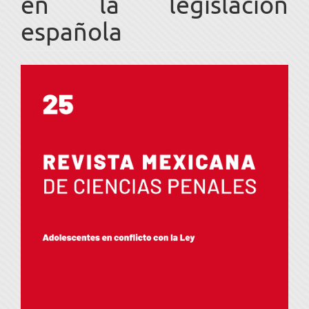
en la legislación
española
Barra
lateral
del
artículo