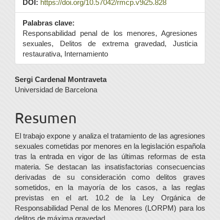
DOI:
https://doi.org/10.57042/rmcp.v9i25.828
Palabras clave:
Responsabilidad penal de los menores, Agresiones
sexuales, Delitos de extrema gravedad, Justicia
restaurativa, Internamiento
Contenido
Sergi Cardenal Montraveta
Universidad de Barcelona
principal
del
Resumen
artículo
El trabajo expone y analiza el tratamiento de las agresiones
sexuales cometidas por menores en la legislación española
tras la entrada en vigor de las últimas reformas de esta
materia. Se destacan las insatisfactorias consecuencias
derivadas de su consideración como delitos graves
sometidos, en la mayoría de los casos, a las reglas
previstas en el art. 10.2 de la Ley Orgánica de
Responsabilidad Penal de los Menores (LORPM) para los
delitos de máxima gravedad.