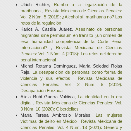
Ulrich Richter,
Rumbo a la legalización de la
marihuana
,
Revista Mexicana de Ciencias Penales:
Vol. 2 Núm. 5 (2018): ¿Alcohol sí, marihuana no? Los
retos de la regulación
Karlos A. Castilla Juárez,
Asesinato de personas
migrantes sine permissum en tránsito ¿un crimen de
lesa humanidad competencia de la Corte Penal
Internacional?
,
Revista Mexicana de Ciencias
Penales: Vol. 1 Núm. 4 (2018): Los retos del derecho
penal internacional
Michel Retama Domínguez, María Soledad Rojas
Rajs,
La desaparición de personas como forma de
violencia y sus efectos
,
Revista Mexicana de
Ciencias Penales: Vol. 2 Núm. 8 (2019):
Desaparición Forzada
Alicia Rubí Guerra Valdivia,
La identidad en la era
digital
,
Revista Mexicana de Ciencias Penales: Vol.
3 Núm. 10 (2020): Ciberdelitos
María Teresa Ambrosio Morales,
Las mujeres
víctimas de delito en México
,
Revista Mexicana de
Ciencias Penales: Vol. 4 Núm. 13 (2021): Género y